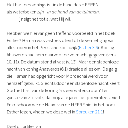
Het hart des konings is - in de hand des HEEREN
als waterbeken
zijn
-
in de hand van de tuinman
.
Hij neigt het tot al wat Hij wil.
Hebben we hiervan geen treffend voorbeeld in het boek
Esther? Haman was vastbesloten tot de vernietiging van
alle Joden in het Perzische koninkrijk (
Esther 3:6
). Koning
Ahasveros had hem daarvoor de volmacht gegeven (vers
10, 11). De datum stond al vast (v. 13). Maar een slapenloze
nacht van koning Ahasveros (6:1) draaide alles om. De galg
die Haman had opgericht voor Mordechai werd voor
hemzelf gebruikt. Slechts door een slapenloze nacht keert
God het hart van de koning ‘als een waterstroom’ ten
gunste van Zijn volk, dat nog alle jaren het poerimfeest viert.
En ofschoon we de Naam van de HEERE niet in het boek
Esther lezen, vinden we deze wel in
Spreuken 21:1
!
Deel dit artikel via