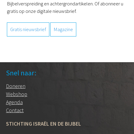
Bijbelverspreiding en achtergrondartikelen. Of abonneer u
gratis op onze digitale nieuwsbrief.
Gratis nieuwsbrief
Magazine
Snel naar:
Doneren
Webshop
Agenda
Contact
STICHTING ISRAËL EN DE BIJBEL