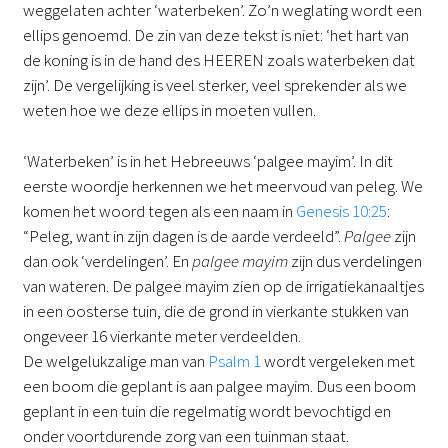
weggelaten achter ‘waterbeken’. Zo’n weglating wordt een
ellips genoemd. De zin van deze tekst is niet: ‘het hart van
de koning is in de hand des HEEREN zoals waterbeken dat
zijn’. De vergelijking is veel sterker, veel sprekender als we
weten hoe we deze ellips in moeten vullen.
‘Waterbeken’ is in het Hebreeuws ‘palgee mayim’. In dit
eerste woordje herkennen we het meervoud van peleg. We
komen het woord tegen als een naam in
Genesis 10:25
:
“Peleg, want in zijn dagen is de aarde verdeeld”.
Palgee
zijn
dan ook ‘verdelingen’. En
palgee mayim
zijn dus verdelingen
van wateren. De palgee mayim zien op de irrigatiekanaaltjes
in een oosterse tuin, die de grond in vierkante stukken van
ongeveer 16 vierkante meter verdeelden.
De welgelukzalige man van
Psalm 1
wordt vergeleken met
een boom die geplant is aan palgee mayim. Dus een boom
geplant in een tuin die regelmatig wordt bevochtigd en
onder voortdurende zorg van een tuinman staat.