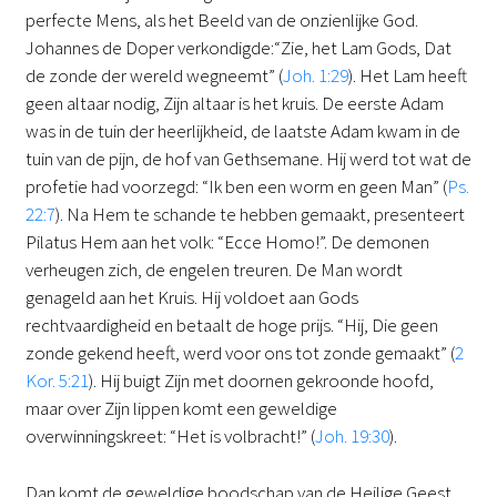
perfecte Mens, als het Beeld van de onzienlijke God.
Johannes de Doper verkondigde:“Zie, het Lam Gods, Dat
de zonde der wereld wegneemt” (
Joh. 1:29
). Het Lam heeft
geen altaar nodig, Zijn altaar is het kruis. De eerste Adam
was in de tuin der heerlijkheid, de laatste Adam kwam in de
tuin van de pijn, de hof van Gethsemane. Hij werd tot wat de
profetie had voorzegd: “Ik ben een worm en geen Man” (
Ps.
22:7
). Na Hem te schande te hebben gemaakt, presenteert
Pilatus Hem aan het volk: “Ecce Homo!”. De demonen
verheugen zich, de engelen treuren. De Man wordt
genageld aan het Kruis. Hij voldoet aan Gods
rechtvaardigheid en betaalt de hoge prijs. “Hij, Die geen
zonde gekend heeft, werd voor ons tot zonde gemaakt” (
2
Kor. 5:21
). Hij buigt Zijn met doornen gekroonde hoofd,
maar over Zijn lippen komt een geweldige
overwinningskreet: “Het is volbracht!” (
Joh. 19:30
).
Dan komt de geweldige boodschap van de Heilige Geest