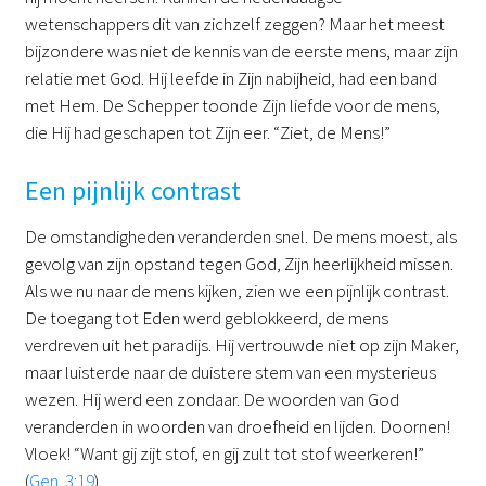
wetenschappers dit van zichzelf zeggen? Maar het meest
bijzondere was niet de kennis van de eerste mens, maar zijn
relatie met God. Hij leefde in Zijn nabijheid, had een band
met Hem. De Schepper toonde Zijn liefde voor de mens,
die Hij had geschapen tot Zijn eer. “Ziet, de Mens!”
Een pijnlijk contrast
De omstandigheden veranderden snel. De mens moest, als
gevolg van zijn opstand tegen God, Zijn heerlijkheid missen.
Als we nu naar de mens kijken, zien we een pijnlijk contrast.
De toegang tot Eden werd geblokkeerd, de mens
verdreven uit het paradijs. Hij vertrouwde niet op zijn Maker,
maar luisterde naar de duistere stem van een mysterieus
wezen. Hij werd een zondaar. De woorden van God
veranderden in woorden van droefheid en lijden. Doornen!
Vloek! “Want gij zijt stof, en gij zult tot stof weerkeren!”
(
Gen. 3:19
).