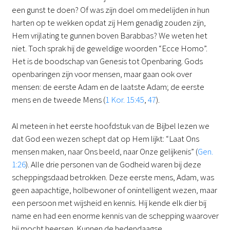
een gunst te doen? Of was zijn doel om medelijden in hun
harten op te wekken opdat zij Hem genadig zouden zijn,
Hem vrijlating te gunnen boven Barabbas? We weten het
niet. Toch sprak hij de geweldige woorden “Ecce Homo”.
Het is de boodschap van Genesis tot Openbaring. Gods
openbaringen zijn voor mensen, maar gaan ook over
mensen: de eerste Adam en de laatste Adam; de eerste
mens en de tweede Mens (
1 Kor. 15:45
,
47
).
Al meteen in het eerste hoofdstuk van de Bijbel lezen we
dat God een wezen schept dat op Hem lijkt: “Laat Ons
mensen maken, naar Ons beeld, naar Onze gelijkenis” (
Gen.
1:26
). Alle drie personen van de Godheid waren bij deze
scheppingsdaad betrokken. Deze eerste mens, Adam, was
geen aapachtige, holbewoner of onintelligent wezen, maar
een persoon met wijsheid en kennis. Hij kende elk dier bij
name en had een enorme kennis van de schepping waarover
hij mocht heersen. Kunnen de hedendaagse