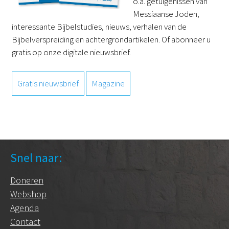
o.a. getuigenissen van
Messiaanse Joden,
interessante Bijbelstudies, nieuws, verhalen van de
Bijbelverspreiding en achtergrondartikelen. Of abonneer u
gratis op onze digitale nieuwsbrief.
Gratis nieuwsbrief
Magazine
Snel naar:
Doneren
Webshop
Agenda
Contact