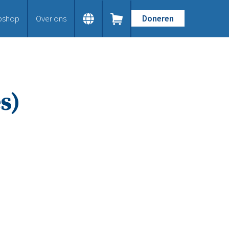
bshop
Over ons
Doneren
Home
Dit doen we
Bijbels op maat
Gods Woord aanbieden
s)
Samenwerken en toerusten
Humanitaire hulp
Onze Bijbeluitgaven
Doe mee
Word vriend
Doneer
Bid mee
Schenkingen en legaten
Nodig ons uit
Voor jou
Kennisbank