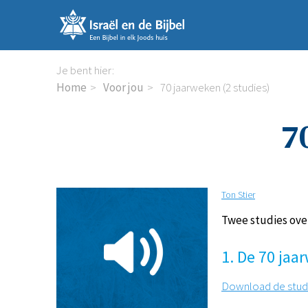
Sla
links
over
Spring
Je bent hier:
naar
Home
Voor jou
70 jaarweken (2 studies)
de
inhoud
7
Spring
naar
de
navigatie
Ton Stier
Twee studies ove
1. De 70 jaa
Download de stud