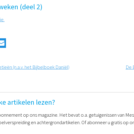
rweken (deel 2)
ie.
tieën (n.a.v. het Bijbelboek Daniël)
De E
ke artikelen lezen?
onnement op ons magazine. Het bevat o.a. getuigenissen van Mess
belverspreiding en achtergrondartikelen. Of abonneer u gratis op on