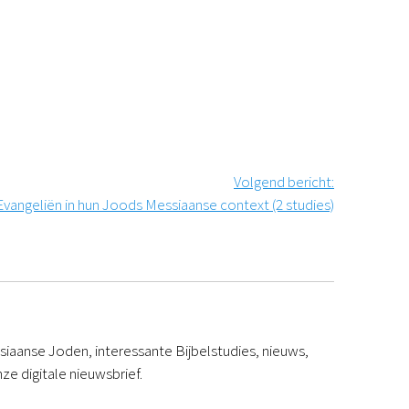
Podcast
Magazine
Digitale nieuwsbrief
Agenda
Kinderwerk
Jongerenwerk
Het Studiehuis (cursus)
Webshop
Volgend bericht
:
Over ons
vangeliën in hun Joods Messiaanse context (2 studies)
Onze visie
Geschiedenis
Actueel
ANBI
Veelgestelde vragen
Contact
iaanse Joden, interessante Bijbelstudies, nieuws,
Doneren
ze digitale nieuwsbrief.