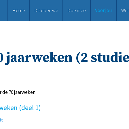
Home
Dit doen we
Doe mee
Voor jou
We
0 jaarweken (2 studie
r de 70 jaarweken
rweken (deel 1)
ie.