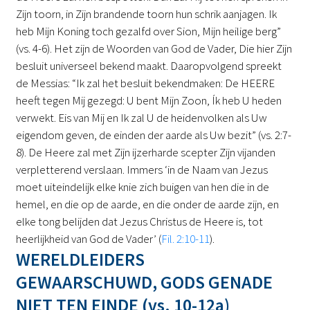
Zijn toorn, in Zijn brandende toorn hun schrik aanjagen. Ik
heb Mijn Koning toch gezalfd over Sion, Mijn heilige berg”
(vs. 4-6). Het zijn de Woorden van God de Vader, Die hier Zijn
besluit universeel bekend maakt. Daaropvolgend spreekt
de Messias: “Ik zal het besluit bekendmaken: De HEERE
heeft tegen Mij gezegd: U bent Mijn Zoon, Ík heb U heden
verwekt. Eis van Mij en Ik zal U de heidenvolken als Uw
eigendom geven, de einden der aarde als Uw bezit” (vs. 2:7-
8). De Heere zal met Zijn ijzerharde scepter Zijn vijanden
verpletterend verslaan. Immers ‘in de Naam van Jezus
moet uiteindelijk elke knie zich buigen van hen die in de
hemel, en die op de aarde, en die onder de aarde zijn, en
elke tong belijden dat Jezus Christus de Heere is, tot
heerlijkheid van God de Vader’ (
Fil. 2:10-11
).
WERELDLEIDERS
GEWAARSCHUWD, GODS GENADE
NIET TEN EINDE (vs. 10-12a)