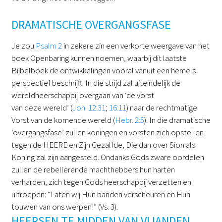
DRAMATISCHE OVERGANGSFASE
Je zou
Psalm 2
in zekere zin een verkorte weergave van het
boek Openbaring kunnen noemen, waarbij dit laatste
Bijbelboek de ontwikkelingen vooral vanuit een hemels
perspectief beschrijft. In die strijd zal uiteindelijk de
wereldheerschappij overgaan van ‘de vorst
van deze wereld’ (
Joh. 12:31
;
16:11
) naar de rechtmatige
Vorst van de komende wereld (
Hebr. 2:5
). In die dramatische
‘overgangsfase’ zullen koningen en vorsten zich opstellen
tegen de HEERE en Zijn Gezalfde, Die dan over Sion als
Koning zal zijn aangesteld. Ondanks Gods zware oordelen
zullen de rebellerende machthebbers hun harten
verharden, zich tegen Gods heerschappij verzetten en
uitroepen: “Laten wij Hun banden verscheuren en Hun
touwen van ons werpen!” (Vs. 3).
HEERSEN TE MIDDEN VAN VIJANDEN