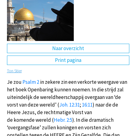
DE
EN
NL
RU
Naar overzicht
Print pagina
Ton Stier
Je zou
Psalm 2
in zekere zin een verkorte weergave van
het boek Openbaring kunnen noemen. In die strijd zal
uiteindelijk de wereldheerschappij overgaan van ‘de
vorst van deze wereld’ (
Joh. 12:31
;
16:11
) naar de de
Heere Jezus, de rechtmatige Vorst van
de komende wereld (
Hebr. 2:5
). In die dramatisch
‘overgangsfase’ zullen koningen en vorsten zich
opstellen tegen de HEERE en Zijn Gezalfde, Die dan