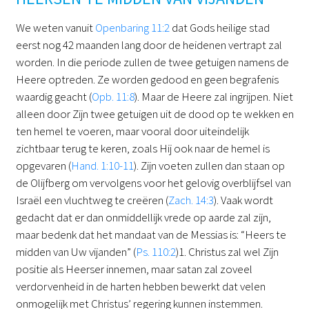
We weten vanuit
Openbaring 11:2
dat Gods heilige stad
eerst nog 42 maanden lang door de heidenen vertrapt zal
worden. In die periode zullen de twee getuigen namens de
Heere optreden. Ze worden gedood en geen begrafenis
waardig geacht (
Opb. 11:8
). Maar de Heere zal ingrijpen. Niet
alleen door Zijn twee getuigen uit de dood op te wekken en
ten hemel te voeren, maar vooral door uiteindelijk
zichtbaar terug te keren, zoals Hij ook naar de hemel is
opgevaren (
Hand. 1:10-11
). Zijn voeten zullen dan staan op
de Olijfberg om vervolgens voor het gelovig overblijfsel van
Israël een vluchtweg te creëren (
Zach. 14:3
). Vaak wordt
gedacht dat er dan onmiddellijk vrede op aarde zal zijn,
maar bedenk dat het mandaat van de Messias is: “Heers te
midden van Uw vijanden” (
Ps. 110:2
)1. Christus zal wel Zijn
positie als Heerser innemen, maar satan zal zoveel
verdorvenheid in de harten hebben bewerkt dat velen
onmogelijk met Christus’ regering kunnen instemmen.