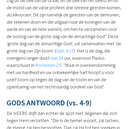
zag uit de bek van de draak, uit de bek van het beest en uit
de mond van de valse profeet drie onreine geesten komen,
als kikvorsen. Dit zijn namelijk de geesten van de demonen,
die tekenen doen en die uitgaan naar de koningen van de
aarde en van de hele wereld, om hen te verzamelen voor
de oorlog van de grote dag van de almachtige God”. Deze
‘grote dag van de almachtige God’, zal samenvallen met ‘de
grote dag van Zijn toorn’ (
Opb. 6:17
). Het is de dag, die
overigens langer duurt
dan 24
uur, waarvoor Paulus
waarschuwt in
Romeinen 2:5
: “Maar in overeenstemming
met uw hardheid en uw onbekeerlijke hart hoopt u voor
uzelf toorn op tegen de dag van de toorn en van de
openbaring van het rechtvaardig oordeel van God”.
GODS ANTWOORD (vs. 4-9)
De HEERE drijft dan echter de spot met degenen die zich
tegen Hem verzetten. “Die in de hemel woont, zal lachen,
de Heere zal hen bespotten. Dan zal Hij tot hen spreken in