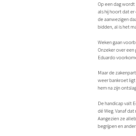
Op een dag wordt Ed
als hij hoort dat e
de aanwezigen daa
bidden, al is het 
Weken gaan voorbij
Onzeker over een g
Eduardo voorkomen 
Maar de zakenpart
weer bankroet ligt 
hem na zijn ontslag
De handicap valt E
dé Weg. Vanaf dat 
Aangezien ze alle
begrijpen en ande