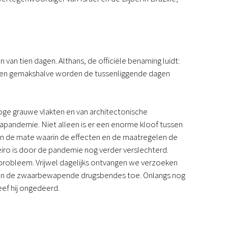
Podcast
Magazine
Digitale nieuwsbrief
Agenda
van tien dagen. Althans, de officiële benaming luidt:
Kinderwerk
en en gemakshalve worden de tussenliggende dagen
Jongerenwerk
Het Studiehuis (cursus)
Webshop
Over ons
roge grauwe vlakten en van architectonische
Onze visie
napandemie. Niet alleen is er een enorme kloof tussen
Geschiedenis
k in de mate waarin de effecten en de maatregelen de
Actueel
eiro is door de pandemie nog verder verslechterd.
ANBI
m probleem. Vrijwel dagelijks ontvangen we verzoeken
Veelgestelde vragen
ssen de zwaarbewapende drugsbendes toe. Onlangs nog
Contact
ef hij ongedeerd.
Doneren