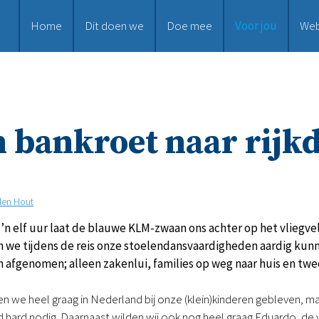
Home
Dit doen we
Doe mee
Voor jou
We
 bankroet naar rij
den Hout
o’n elf uur laat de blauwe KLM-zwaan ons achter op het vliegveld
 we tijdens de reis onze stoelendansvaardigheden aardig kunn
ch afgenomen; alleen zakenlui, families op weg naar huis en tw
en we heel graag in Nederland bij onze (klein)kinderen gebleven, ma
hard nodig. Daarnaast wilden wij ook nog heel graag Eduardo, de ve