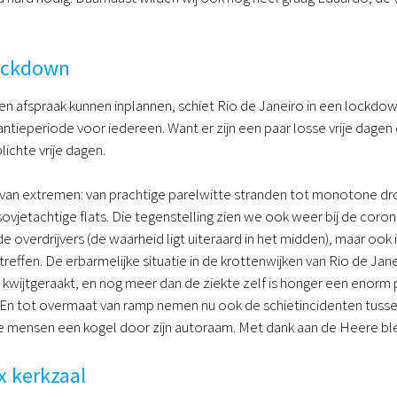
ockdown
 afspraak kunnen inplannen, schiet Rio de Janeiro in een lockdown 
ntieperiode voor iedereen. Want er zijn een paar losse vrije dag
ichte vrije dagen.
nd van extremen: van prachtige parelwitte stranden tot monotone d
ovjetachtige flats. Die tegenstelling zien we ook weer bij de coro
e overdrijvers (de waarheid ligt uiteraard in het midden), maar oo
effen. De erbarmelijke situatie in de krottenwijken van Rio de Jan
n kwijtgeraakt, en nog meer dan de ziekte zelf is honger een enor
 En tot overmaat van ramp nemen nu ook de schietincidenten tu
e mensen een kogel door zijn autoraam. Met dank aan de Heere ble
x kerkzaal