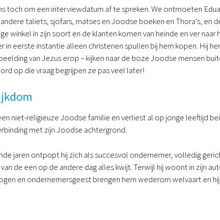
 ons toch om een interviewdatum af te spreken. We ontmoeten Eduardo 
 andere taliets, sjofars, matses en Joodse boeken en Thora’s, en d
ge winkel in zijn soort en de klanten komen van heinde en ver naar h
in eerste instantie alleen christenen spullen bij hem kopen. Hij he
eelding van Jezus erop – kijken naar de boze Joodse mensen buite
d op die vraag begrijpen ze pas veel later!
rijkdom
n niet-religieuze Joodse familie en verliest al op jonge leeftijd be
rbinding met zijn Joodse achtergrond.
de jaren ontpopt hij zich als succesvol ondernemer, volledig gericht
j van de een op de andere dag alles kwijt. Terwijl hij woont in zijn au
gen en ondernemersgeest brengen hem wederom welvaart en hij is