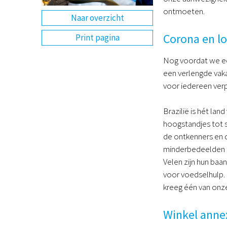
ontmoeten.
Naar overzicht
Corona en l
Print pagina
Nog voordat we een
een verlengde vaka
voor iedereen verpl
Brazilië is hét la
hoogstandjes tot s
de ontkenners en d
minderbedeelden tr
Velen zijn hun baa
voor voedselhulp.
kreeg één van onz
Winkel anne