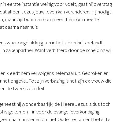
in eerste instantie weinig voor voelt, gaat hij overstag
r dat alleen Jezus jouw leven kan veranderen. Hij nodigt
egen, maar zijn buurman sommeert hem om mee te
t daarna naar huis.
 zwaar ongeluk krijgt en in het ziekenhuis belandt.
ijn zakenpartner. Want verbitterd door de scheiding wil
en kleedt hem vervolgens helemaal uit. Gebroken en
het ongeval. Tot zijn verbazing is het zijn ex-vrouw die
en de twee is een feit.
eneest hij wonderbaarlijk; de Heere Jezus is dus toch
f is gekomen – in voor de evangelieverkondiging.
ggen naar christenen om het Oude Testament beter te