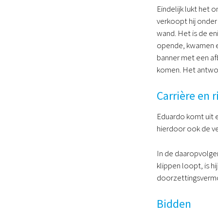
Eindelijk lukt het
verkoopt hij onder
wand. Het is de eni
opende, kwamen er 
banner met een afb
komen. Het antwoor
Carrière en 
Eduardo komt uit ee
hierdoor ook de ve
In de daaropvolgen
klippen loopt, is hi
doorzettingsvermo
Bidden