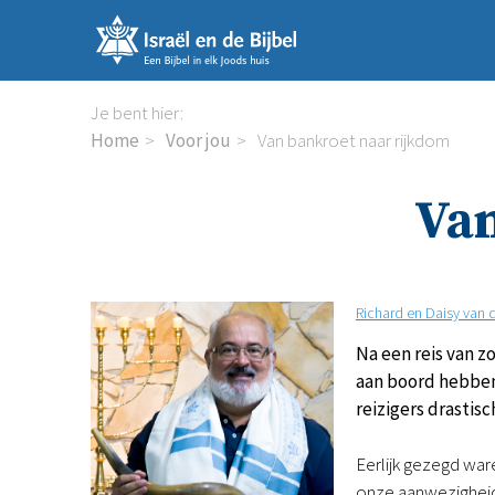
Sla
links
over
Spring
Je bent hier:
naar
Home
Voor jou
Van bankroet naar rijkdom
de
inhoud
Van
Spring
naar
de
navigatie
Richard en Daisy van 
Na een reis van z
aan boord hebben
reizigers drastis
Eerlijk gezegd war
onze aanwezigheid 