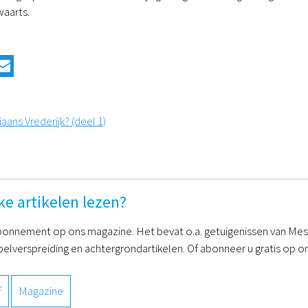
waarts.
ns Vrederijk? (deel 1)
ke artikelen lezen?
onnement op ons magazine. Het bevat o.a. getuigenissen van Mess
belverspreiding en achtergrondartikelen. Of abonneer u gratis op on
f
Magazine