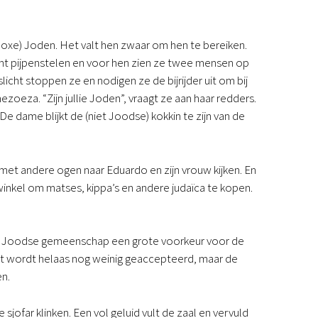
doxe) Joden. Het valt hen zwaar om hen te bereiken.
ent pijpenstelen en voor hen zien ze twee mensen op
icht stoppen ze en nodigen ze de bijrijder uit om bij
zoeza. “Zijn jullie Joden”, vraagt ze aan haar redders.
e dame blijkt de (niet Joodse) kokkin te zijn van de
met andere ogen naar Eduardo en zijn vrouw kijken. En
nkel om matses, kippa’s en andere judaïca te kopen.
de Joodse gemeenschap een grote voorkeur voor de
nt wordt helaas nog weinig geaccepteerd, maar de
en.
jofar klinken. Een vol geluid vult de zaal en vervuld