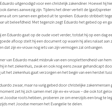
uardo uitgenodigd voor een christelijk zakendiner. Hoewel hij hier 
r ook dames aanwezig zijn. Tijdens het diner vertelt de (gast)spreke
rna uit om samen een gebed uit te spreken. Eduardo stribbelt t
maar uit beleefdheid. Met tegenzin zegt Eduardo het gebed op en gaa
 en Eduardo gaat op de oude voet verder, totdat hij op een dag een
oede afloop stelt hij een document op waarin hij alles nalaat aan z
dat zijn ex-vrouw nog iets van zijn vermogen zal ontvangen.
ner van Eduardo maakt misbruik van een onoplettendheid van hem 
hij in het ziekenhuis, zwak en ook nog eens zwaar gehandicapt door 
 uit het ziekenhuis gaat verzorgen en het begin van een herstel tuss
duardo zwaar, maar na vurig gebed door christelijke zakenmensen g
moment zet hij zich samen met zijn ex-ex-vrouw – die ook tot geloo
bei Joodse roots hebben, proberen ze om enerzijds een brug te le
rzijds met Joodse mensen het Evangelie te delen.