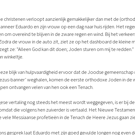
 christenen verloopt aanzienlijk gemakkelijker dan met de (ortho
nneer Eduardo en zijn vrouw op een dag naar huis rijden. Het reg
 om overeind te blijven in de zware regen en wind. Bij het verkeersl
Zodra de vrouw in de auto zit, ziet ze op het dashboard de kleine me
zegt ze: “Alleen God kan dit doen; Joden sturen om mij te redden.” D
n winkeltje.
 deze blijk van hulpvaardigheid ervoor dat de Joodse gemeenschap 
Jezus-banner’ weghalen, komen de eerste orthodoxe Joden in de wi
pen ontvangen velen van hen ook een Tenach.
se vertaling nog steeds het meest wordt weggegeven, is er bij 
 omdat die volgens hen zuiverder is vertaald. Het Nieuwe Testame
de vele Messiaanse profetieën in de Tenach de Heere Jezus gaan zi
ons gesprek laat Eduardo met zijn goed gevulde longen nog even de s