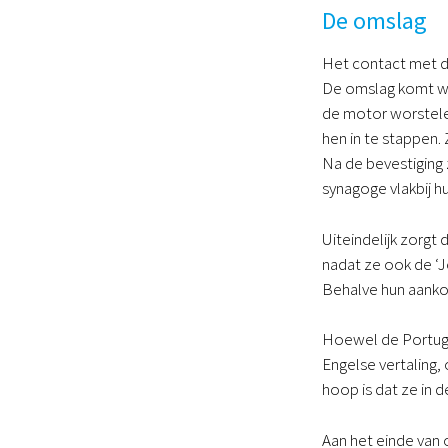
De omslag
Het contact met de
De omslag komt wa
de motor worstelen
hen in te stappen. 
Na de bevestiging 
synagoge vlakbij hu
Uiteindelijk zorgt
nadat ze ook de ‘
Behalve hun aanko
Hoewel de Portuge
Engelse vertaling,
hoop is dat ze in 
Aan het einde van 