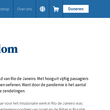
bshop
Over ons
Doneren
Home
Dit doen we
Bijbels op maat
Gods Woord aanbieden
kdom
Samenwerken en toerusten
Humanitaire hulp
Onze Bijbeluitgaven
Doe mee
Word vriend
Doneer
 van Rio de Janeiro. Met hooguit vijftig passagiers
Bid mee
en oefenen. Want door de pandemie is het aantal
Schenkingen en legaten
ee zendelingen.
Nodig ons uit
Voor jou
ar voor het missionaire werk in Rio de Janeiro was
Kennisbank
rtegenwoordiger van Israël en de Bijbel in Brazilië,