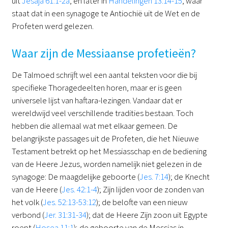
uit
Jesaja 61:1-2a
, en later in
Handelingen 13:14-15
, waar
staat dat in een synagoge te Antiochië uit de Wet en de
Profeten werd gelezen.
Waar zijn de Messiaanse profetieën?
De Talmoed schrijft wel een aantal teksten voor die bij
specifieke Thoragedeelten horen, maar er is geen
universele lijst van haftara-lezingen. Vandaar dat er
wereldwijd veel verschillende tradities bestaan. Toch
hebben die allemaal wat met elkaar gemeen. De
belangrijkste passages uit de Profeten, die het Nieuwe
Testament betrekt op het Messiasschap en de bediening
van de Heere Jezus, worden namelijk niet gelezen in de
synagoge: De maagdelijke geboorte (
Jes. 7:14
); de Knecht
van de Heere (
Jes. 42:1-4
); Zijn lijden voor de zonden van
het volk (
Jes. 52:13-53:12
); de belofte van een nieuw
verbond (
Jer. 31:31-34
); dat de Heere Zijn zoon uit Egypte
roept (
Hosea 11:1
); de geboorte van de Messias in