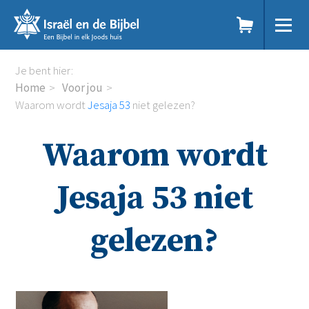
Sla
links
over
Spring
Home
Je bent hier:
naar
Dit doen we
Home
Voor jou
de
Doe mee
Waarom wordt
Jesaja 53
niet gelezen?
inhoud
Voor jou
Spring
Kennisbank
Waarom wordt
naar
Podcast
de
Magazine
navigatie
Digitale nieuwsbrief
Jesaja 53 niet
Agenda
Kinderwerk
gelezen?
Jongerenwerk
Het Studiehuis (cursus)
Webshop
Over ons