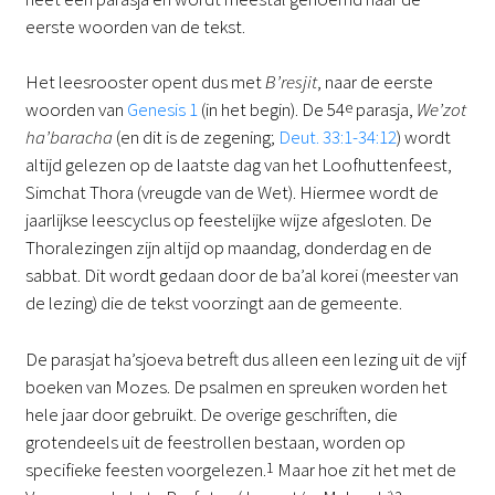
eerste woorden van de tekst.
Het leesrooster opent dus met
B’resjit
, naar de eerste
woorden van
Genesis 1
(in het begin). De 54
e
parasja,
We’zot
ha’baracha
(en dit is de zegening;
Deut. 33:1-34:12
) wordt
altijd gelezen op de laatste dag van het Loofhuttenfeest,
Simchat Thora (vreugde van de Wet). Hiermee wordt de
jaarlijkse leescyclus op feestelijke wijze afgesloten. De
Thoralezingen zijn altijd op maandag, donderdag en de
sabbat. Dit wordt gedaan door de ba’al korei (meester van
de lezing) die de tekst voorzingt aan de gemeente.
De parasjat ha’sjoeva betreft dus alleen een lezing uit de vijf
boeken van Mozes. De psalmen en spreuken worden het
hele jaar door gebruikt. De overige geschriften, die
grotendeels uit de feestrollen bestaan, worden op
specifieke feesten voorgelezen.
1
Maar hoe zit het met de