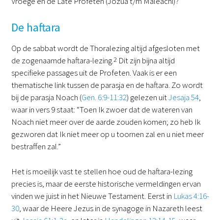
Vroege en de Late Profeten (Jozua t/m Maleachi)?
De haftara
Op de sabbat wordt de Thoralezing altijd afgesloten met
de zogenaamde haftara-lezing.
2
Dit zijn bijna altijd
specifieke passages uit de Profeten. Vaak is er een
thematische link tussen de parasja en de haftara. Zo wordt
bij de parasja Noach (
Gen. 6:9-11:32
) gelezen uit
Jesaja 54
,
waar in vers 9 staat: “Toen Ik zwoer dat de wateren van
Noach niet meer over de aarde zouden komen; zo heb Ik
gezworen dat Ik niet meer op u toornen zal en u niet meer
bestraffen zal.”
Het is moeilijk vast te stellen hoe oud de haftara-lezing
precies is, maar de eerste historische vermeldingen ervan
vinden we juist in het Nieuwe Testament. Eerst in
Lukas 4:16-
30
, waar de Heere Jezus in de synagoge in Nazareth leest