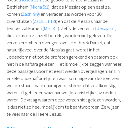
Bethlehem (
Micha 5:1
); dat de Messias op een ezel zal
komen (
Zach. 9:9
) en verraden zal worden voor 30
zilverstukken (
Zach. 11:13
); en dat de Messias naar de
tempel zal komen (
Mal. 3:1
). Zelfs de verzen uit
Jesaja 61
,
die Jezus op Zichzelf betrekt, worden niet gelezen. De
verzen eromheen overigens wel. Het boek Daniël, dat
natuurlijk veel over de Messias gaat, wordt in het
Jodendom niet tot de profeten gerekend en daarom ook
niet in de haftara gelezen. Het is moeilijk te zeggen wanneer
deze passages voor het eerst werden overgeslagen. Er zijn
enkele oude haftara-lijsten waar sommige van deze verzen
wel op staan, maar daarbij geldt steeds dat ze afkomstig
waren uit gebieden waar nauwelijks christelijke invloeden
waren. De vraag waarom deze verzen niet gelezen worden,
is dus niet zo heel moeilijk om te beantwoorden. Ze wijzen
te veel naar de Heere Jezus.