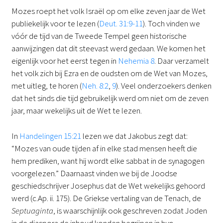
Mozes roept het volk Israël op om elke zeven jaar de Wet
publiekelijk voor te lezen (
Deut. 31:9-11
). Toch vinden we
vóór de tijd van de Tweede Tempel geen historische
aanwijzingen dat dit steevast werd gedaan. We komen het
eigenlijk voor het eerst tegen in
Nehemia 8
. Daar verzamelt
het volk zich bij Ezra en de oudsten om de Wet van Mozes,
met uitleg, te horen (
Neh. 8:2
,
9
). Veel onderzoekers denken
dat het sinds die tijd gebruikelijk werd om niet om de zeven
jaar, maar wekelijks uit de Wet te lezen.
In
Handelingen 15:21
lezen we dat Jakobus zegt dat:
“Mozes van oude tijden af in elke stad mensen heeft die
hem prediken, want hij wordt elke sabbat in de synagogen
voorgelezen.” Daarnaast vinden we bij de Joodse
geschiedschrijver Josephus dat de Wet wekelijks gehoord
werd (c.Ap. ii. 175). De Griekse vertaling van de Tenach, de
Septuaginta
, is waarschijnlijk ook geschreven zodat Joden
in de diaspora de inhoud konden begrijpen in hun