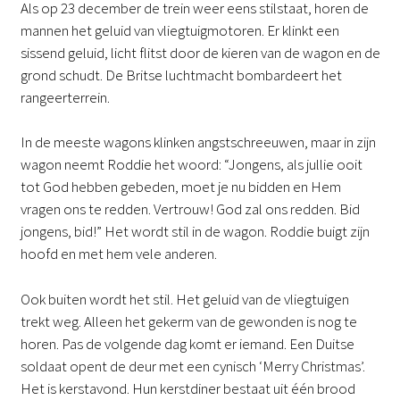
Als op 23 december de trein weer eens stilstaat, horen de
mannen het geluid van vliegtuigmotoren. Er klinkt een
sissend geluid, licht flitst door de kieren van de wagon en de
grond schudt. De Britse luchtmacht bombardeert het
rangeerterrein.
In de meeste wagons klinken angstschreeuwen, maar in zijn
wagon neemt Roddie het woord: “Jongens, als jullie ooit
tot God hebben gebeden, moet je nu bidden en Hem
vragen ons te redden. Vertrouw! God zal ons redden. Bid
jongens, bid!” Het wordt stil in de wagon. Roddie buigt zijn
hoofd en met hem vele anderen.
Ook buiten wordt het stil. Het geluid van de vliegtuigen
trekt weg. Alleen het gekerm van de gewonden is nog te
horen. Pas de volgende dag komt er iemand. Een Duitse
soldaat opent de deur met een cynisch ‘Merry Christmas’.
Het is kerstavond. Hun kerstdiner bestaat uit één brood