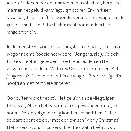
Als op 23 december de trein weer eens stilstaat, horen de
mannen het geluid van vliegtuigmotoren. Er klinkt een
sissend geluid, licht flitst door de kieren van de wagon en de
grond schudt. De Britse luchtmacht bombardeert het
rangeerterrein.
In de meeste wagons klinken angstschreeuwen, maar in zijn
wagon neemt Roddie het woord: “Jongens, als jullie ooit
tot God hebben gebeden, moet je nu bidden en Hem
vragen ons te redden. Vertrouw! God zal ons redden. Bid
jongens, bid!” Het wordt stil in de wagon. Roddie buigt zijn
hoofd en met hem vele anderen.
Ook buiten wordt het stil. Het geluid van de vliegtuigen
trekt weg. Alleen het gekerm van de gewonden is nog te
horen. Pas de volgende dag komt er iemand. Een Duitse
soldaat opent de deur met een cynisch ‘Merry Christmas’.
Het is kerstavond. Hun kerstdiner bestaat uit één brood