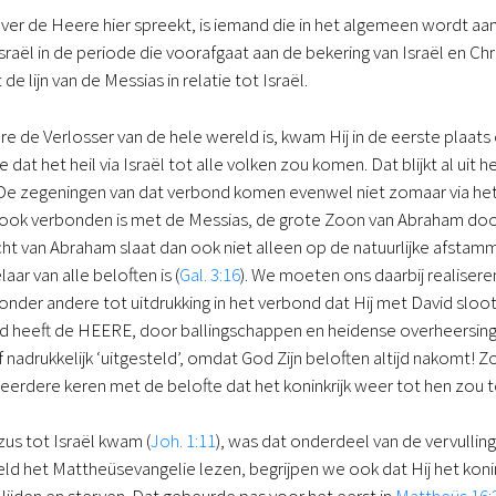
r de Heere hier spreekt, is iemand die in het algemeen wordt aanged
raël in de periode die voorafgaat aan de bekering van Israël en C
 de lijn van de Messias in relatie tot Israël.
de Verlosser van de hele wereld is, kwam Hij in de eerste plaats
e dat het heil via Israël tot alle volken zou komen. Dat blijkt al u
 De zegeningen van dat verbond komen evenwel niet zomaar via het 
 ook verbonden is met de Messias, de grote Zoon van Abraham door 
ht van Abraham slaat dan ook niet alleen op de natuurlijke afsta
ar van alle beloften is (
Gal. 3:16
). We moeten ons daarbij realiseren
onder andere tot uitdrukking in het verbond dat Hij met David sloot
heeft de HEERE, door ballingschappen en heidense overheersing, 
ijf nadrukkelijk ‘uitgesteld’, omdat God Zijn beloften altijd nakomt! 
erdere keren met de belofte dat het koninkrijk weer tot hen zou t
us tot Israël kwam (
Joh. 1:11
), was dat onderdeel van de vervulling
ld het Mattheüs­evangelie lezen, begrijpen we ook dat Hij het koni