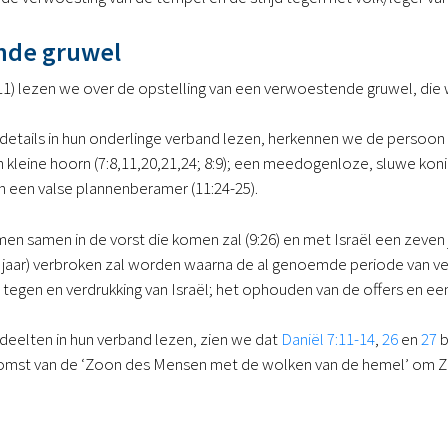
nde gruwel
 (11) lezen we over de opstelling van een verwoestende gruwel, d
tails in hun onderlinge verband lezen, herkennen we de persoon die
 kleine hoorn (7:8,11,20,21,24; 8:9); een meedogenloze, sluwe koning
en een valse plannenberamer (11:24-25).
men samen in de vorst die komen zal (9:26) en met Israël een zeven 
 jaar) verbroken zal worden waarna de al genoemde periode van ve
 tegen en verdrukking van Israël; het ophouden van de offers en ee
eelten in hun verband lezen, zien we dat
Daniël 7:11-14
,
26
en
27
b
mst van de ‘Zoon des Mensen met de wolken van de hemel’ om Zijn 