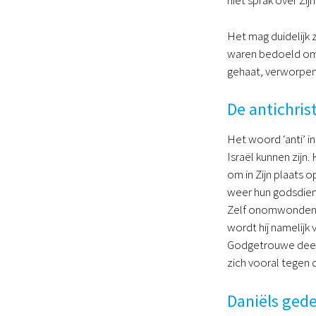
niet sprak over Zij
Het mag duidelijk 
waren bedoeld om d
gehaat, verworpen 
De antichris
Het woord ‘anti’ in
Israël kunnen zijn.
om in Zijn plaats 
weer hun godsdiens
Zelf onomwonden 
wordt hij namelijk
Godgetrouwe deel. 
zich vooral tegen 
Daniëls gede