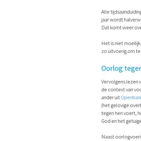
Alle tijdsaanduidi
jaar wordt halverw
Dat komt weer ov
Het is niet moeilij
zo uitvoerig om te
Oorlog tegen
Vervolgens lezen 
de context van voo
ander uit
Openbari
(het gelovige overb
tegen hen voert, 
God en het getuige
Naast oorlogvoerin