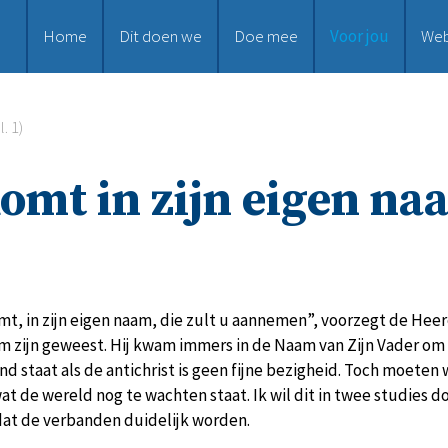
Home
Dit doen we
Doe mee
Voor jou
We
. 1)
komt in zijn eigen naa
mt, in zijn eigen naam, die zult u aannemen”, voorzegt de Hee
zijn geweest. Hij kwam immers in de Naam van Zijn Vader om Zi
d staat als de antichrist is geen fijne bezigheid. Toch moeten 
at de wereld nog te wachten staat. Ik wil dit in twee studies
dat de verbanden duidelijk worden.