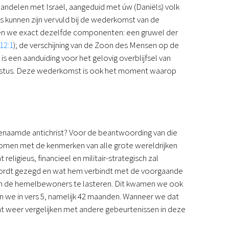
handelen met Israël, aangeduid met úw (Daniëls) volk
 kunnen zijn vervuld bij de wederkomst van de
den we exact dezelfde componenten: een gruwel der
12:1
); de verschijning van de Zoon des Mensen op de
s een aanduiding voor het gelovig overblijfsel van
hristus. Deze wederkomst is ook het moment waarop
genaamde antichrist? Voor de beantwoording van die
pkomen met de kenmerken van alle grote wereldrijken
religieus, financieel en militair-strategisch zal
t wordt gezegd en wat hem verbindt met de voorgaande
 de hemelbewoners te lasteren. Dit kwamen we ook
zen we in vers 5, namelijk 42 maanden. Wanneer we dat
 weer vergelijken met andere gebeurtenissen in deze