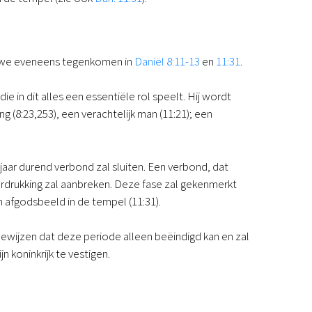
ie we eveneens tegenkomen in
Daniël 8:11-13
en
11:31
.
 in dit alles een essentiële rol speelt. Hij wordt
 (8:23,253), een verachtelijk man (11:21); een
jaar durend verbond zal sluiten. Een verbond, dat
rdrukking zal aanbreken. Deze fase zal gekenmerkt
n afgodsbeeld in de tempel (11:31).
ewijzen dat deze periode alleen beëindigd kan en zal
koninkrijk te vestigen.