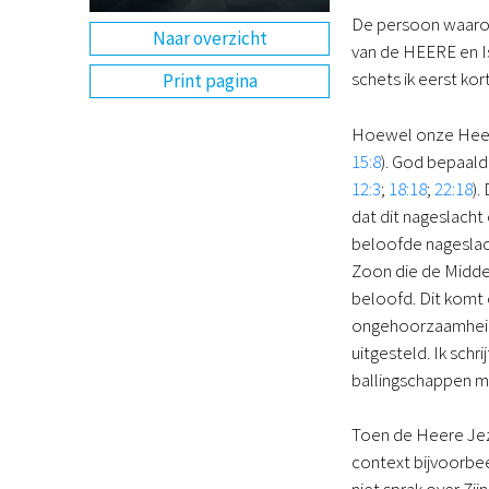
De persoon waarove
Naar overzicht
van de HEERE en Is
schets ik eerst kort
Print pagina
Hoewel onze Heere 
15:8
). God bepaald
12:3
;
18:18
;
22:18
).
dat dit nageslacht
beloofde nageslac
Zoon die de Middela
beloofd. Dit komt 
ongehoorzaamheid 
uitgesteld. Ik schr
ballingschappen me
Toen de Heere Jez
context bijvoorbee