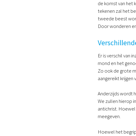
de komst van het k
tekenen zal het bee
tweede beest word
Door wonderen en 
Verschillend
Er is verschil van 
mond en het genoem
Zo ook de grote mac
aangereikt krijgen 
Anderzijds wordt 
We zullen hierop i
antichrist. Hoewel
meegeven.
Hoewel het begrip 