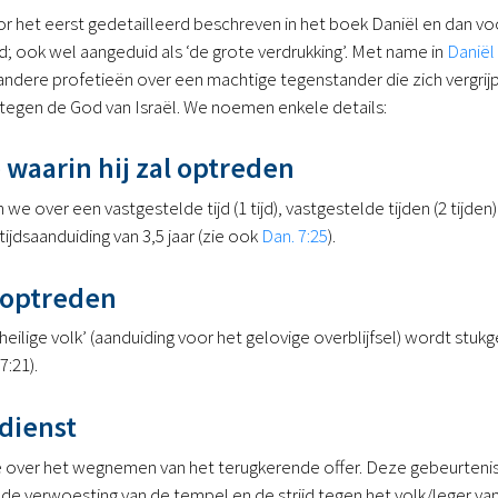
 het eerst gedetailleerd beschreven in het boek Daniël en dan voo
 ook wel aangeduid als ‘de grote verdrukking’. Met name in
Daniël
andere profetieën over een machtige tegenstander die zich vergrijp
tegen de God van Israël. We noemen enkele details:
 waarin hij zal optreden
 we over een vastgestelde tijd (1 tijd), vastgestelde tijden (2 tijden)
jdsaanduiding van 3,5 jaar (zie ook
Dan. 7:25
).
 optreden
eilige volk’ (aanduiding voor het gelovige overblijfsel) wordt stukg
:21).
rdienst
we over het wegnemen van het terug­kerende offer. Deze gebeurten
de verwoesting van de tempel en de strijd tegen het volk/leger va