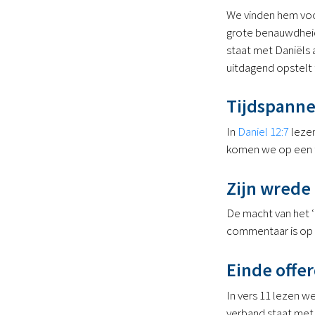
We vinden hem voor
grote benauwdheid;
staat met Daniëls 
uitdagend opstelt 
Tijdspanne
In
Daniel 12:7
lezen
komen we op een ti
Zijn wrede
De macht van het ‘h
commentaar is op 7
Einde offe
In vers 11 lezen 
verband staat met 