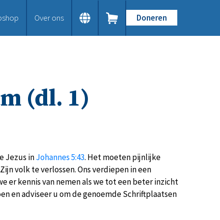
bshop
Over ons
Doneren
Home
Dit doen we
Bijbels op maat
Gods Woord aanbieden
m (dl. 1)
Samenwerken en toerusten
Humanitaire hulp
Onze Bijbeluitgaven
Doe mee
Word vriend
Doneer
re Jezus in
Johannes 5:43
. Het moeten pijnlijke
Bid mee
jn volk te verlossen. Ons verdiepen in een
Schenkingen en legaten
we er kennis van nemen als we tot een beter inzicht
Nodig ons uit
 doen en adviseer u om de genoemde Schriftplaatsen
Voor jou
Kennisbank