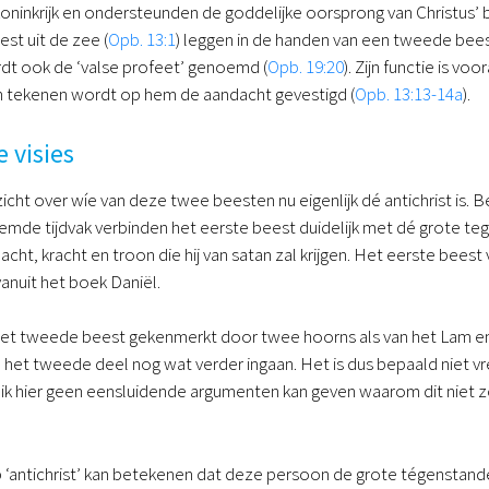
oninkrijk en ondersteunden de goddelijke oorsprong van Christus’ 
st uit de zee (
Opb. 13:1
) leggen in de handen van een tweede beest 
t ook de ‘valse profeet’ genoemd (
Opb. 19:20
). Zijn functie is v
tekenen wordt op hem de aandacht gevestigd (
Opb. 13:13-14a
).
e visies
inzicht over wíe van deze twee beesten nu eigenlijk dé antichrist is.
de tijdvak verbinden het eerste beest duidelijk met dé grote tege
ht, kracht en troon die hij van satan zal krijgen. Het eerste beest 
vanuit het boek Daniël.
het tweede beest gekenmerkt door twee hoorns als van het Lam e
n het tweede deel nog wat verder ingaan. Het is dus bepaald niet 
 ik hier geen eensluidende argumenten kan geven waarom dit niet z
‘antichrist’ kan betekenen dat deze persoon de grote tégenstander v