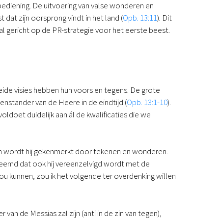
bediening. De uitvoering van valse wonderen en
dat zijn oorsprong vindt in het land (
Opb. 13:11
). Dit
ooral gericht op de PR-strategie voor het eerste beest.
 Beide visies hebben hun voors en tegens. De grote
nstander van de Heere in de eindtijd (
Opb. 13:1-10
).
voldoet duidelijk aan ál de kwalificaties die we
n wordt hij gekenmerkt door tekenen en wonderen.
vreemd dat ook hij vereenzelvigd wordt met de
ou kunnen, zou ik het volgende ter overdenking willen
an de Messias zal zijn (anti in de zin van tegen),