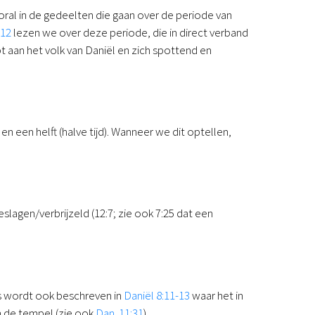
ral in de gedeelten die gaan over de periode van
 12
lezen we over deze periode, die in direct verband
t aan het volk van Daniël en zich spottend en
 en een helft (halve tijd). Wanneer we dit optellen,
eslagen/verbrijzeld (12:7; zie ook 7:25 dat een
is wordt ook beschreven in
Daniël 8:11-13
waar het in
n de tempel (zie ook
Dan. 11:31
).