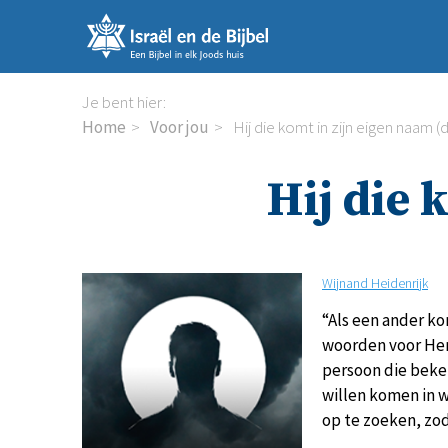
Sla
links
over
Spring
Je bent hier:
naar
Home
Voor jou
Hij die komt in zijn eigen naam (dl
de
inhoud
Hij die 
Spring
naar
de
navigatie
Wijnand Heidenrijk
“Als een ander ko
woorden voor Hem 
persoon die beken
willen komen in w
op te zoeken, zo