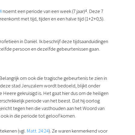
4
noemt een periode van een week (7 jaar)
4
. Deze 7
enkomt met tijd, tijden en een halve tijd (1+2+0,5).
ofetieën in Daniël. Ik beschrijf deze tijdsaanduidingen
ezelfde persoon en dezelfde gebeurtenissen gaan.
Belangrijk om ook die tragische gebeurtenis te zien in
 deze stad Jeruzalem wordt bedoeld, blijkt onder
 Heere gekruisigd is. Het gaat hier dus om de heiligen
rschrikkelijk periode van het beest. Dat hij oorlog
 gericht tegen hen die vasthouden aan het Woord van
us ook in die periode tot geloof komen.
tekenen (vgl.
Matt. 24:24
). Ze waren kenmerkend voor