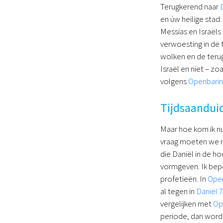
Terugkerend naar
en úw heilige stad
Messias en Israëls
verwoesting in de 
wolken en de terug
Israël en niet – 
volgens
Openbarin
Tijdsaandui
Maar hoe kom ik nu
vraag moeten we 
die Daniël in de ho
vormgeven. Ik bep
profetieën. In
Open
al tegen in
Daniël 7
vergelijken met
Op
periode, dan wordt 