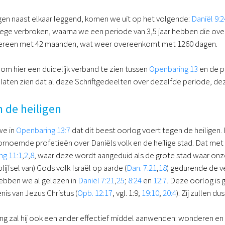
ngen naast elkaar leggend, komen we uit op het volgende:
Daniël 9:2
ege verbroken, waarna we een periode van 3,5 jaar hebben die overe
ereen met 42 maanden, wat weer overeenkomt met 1260 dagen.
k om hier een duidelijk verband te zien tussen
Openbaring 13
en de pr
 laten zien dat al deze Schriftgedeelten over dezelfde periode, d
 de heiligen
we in
Openbaring 13:7
dat dit beest oorlog voert tegen de heiligen. 
rnoemde profetieën over Daniëls volk en de heilige stad. Dat met
ng 11:1
,
2
,
8
, waar deze wordt aangeduid als de grote stad waar onze
lijfsel van) Gods volk Israël op aarde (
Dan. 7:21
,
18
) gedurende de ve
hebben we al gelezen in
Daniël 7:21
,
25
;
8:24
en
12:7
. Deze oorlog is
nis van Jezus Christus (
Opb. 12:17
, vgl. 1:9;
19:10
;
20:4
). Zij zullen d
g zal hij ook een ander effectief middel aanwenden: wonderen en 