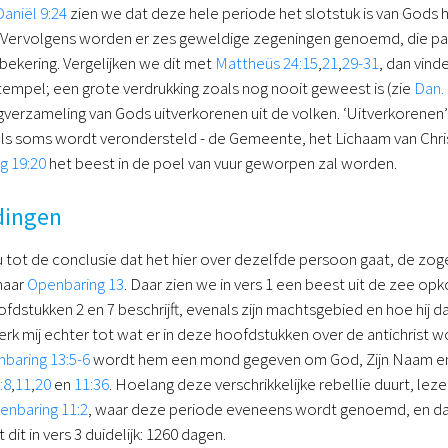
Daniël 9:24
zien we dat deze hele periode het slotstuk is van Gods 
. Vervolgens worden er zes geweldige zegeningen genoemd, die pas
 bekering. Vergelijken we dit met
Mattheüs 24:15
,
21
,
29-31
, dan vin
tempel; een grote verdrukking zoals nog nooit geweest is (zie
Dan. 
verzameling van Gods uitverkorenen uit de volken. ‘Uitverkorenen’ i
zoals soms wordt verondersteld - de Gemeente, het Lichaam van C
g 19:20
het beest in de poel van vuur geworpen zal worden.
dingen
 tot de conclusie dat het hier over dezelfde persoon gaat, de zo
naar
Openbaring 13
. Daar zien we in vers 1 een beest uit de zee o
ofdstukken 2 en 7 beschrijft, evenals zijn machtsgebied en hoe hij dat 
erk mij echter tot wat er in deze hoofdstukken over de antichris
baring 13:5-6
wordt hem een mond gegeven om God, Zijn Naam en
:8
,
11
,
20
en
11:36
. Hoelang deze verschrikkelijke rebellie duurt, le
enbaring 11:2
, waar deze periode eveneens wordt genoemd, en dat
dit in vers 3 duidelijk: 1260 dagen.