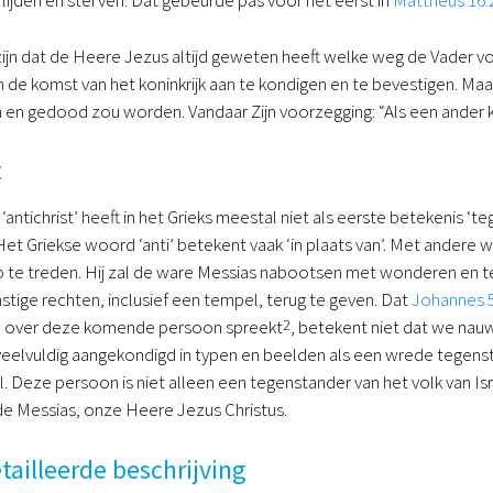
n lijden en sterven. Dat gebeurde pas voor het eerst in
Mattheüs 16:
zijn dat de Heere Jezus altijd geweten heeft welke weg de Vader 
e komst van het koninkrijk aan te kondigen en te bevestigen. Maar H
en gedood zou worden. Vandaar Zijn voorzegging: “Als een ander ko
t
 ‘antichrist’ heeft in het Grieks meestal niet als eerste betekenis ‘t
 Het Griekse woord ‘anti’ betekent vaak ‘in plaats van’. Met andere
op te treden. Hij zal de ware Messias nabootsen met wonderen en te
tige rechten, inclusief een tempel, terug te geven. Dat
Johannes 5
over deze komende persoon spreekt
2
, betekent niet dat we nau
 veelvuldig aangekondigd in typen en beelden als een wrede tegens
Deze persoon is niet alleen een tegenstander van het volk van Israë
de Messias, onze Heere Jezus Christus.
tailleerde beschrijving