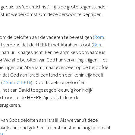
Podcast
uid als ‘de antichrist’. Hij is de grote tegenstander
Magazine
hristus’ wederkomst. Om deze persoon te begrijpen,
Digitale nieuwsbrief
Agenda
Kinderwerk
 om de beloften aan de vaderen te bevestigen (
Rom.
Jongerenwerk
it het verbond dat de HEERE met Abraham sloot (
Gen.
Het Studiehuis (cursus)
natuurlijk nageslacht. Een belangrijke voorwaarde is
Webshop
Wie alle beloften van God hun vervulling krijgen. Het
Over ons
mmelingen van Abraham, maar evenzeer op de beloofde
Onze visie
 dat God aan Israël een land en een koninkrijk heeft
Geschiedenis
 (
2 Sam. 7:10-16
). Door Israëls ongeloof en
Actueel
het aan David toegezegde ‘eeuwig koninkrijk’
ANBI
Zo troostte de HEERE Zijn volk tijdens de
Veelgestelde vragen
erugkeren.
Contact
Doneren
 van Gods beloften aan Israël. Als we vanuit deze
nkrijk aankondigde
1
en in eerste instantie nog helemaal