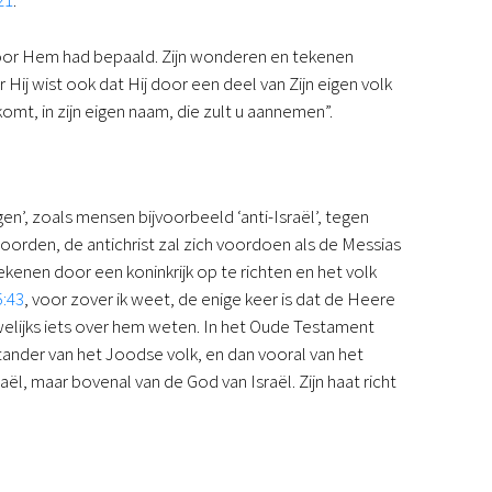
21
.
voor Hem had bepaald. Zijn wonderen en tekenen
ij wist ook dat Hij door een deel van Zijn eigen volk
mt, in zijn eigen naam, die zult u aannemen”.
egen’, zoals mensen bijvoorbeeld ‘anti-Israël’, tegen
 woorden, de antichrist zal zich voordoen als de Messias
kenen door een koninkrijk op te richten en het volk
:43
, voor zover ik weet, de enige keer is dat de Heere
welijks iets over hem weten. In het Oude Testament
tander van het Joodse volk, en dan vooral van het
l, maar bovenal van de God van Israël. Zijn haat richt