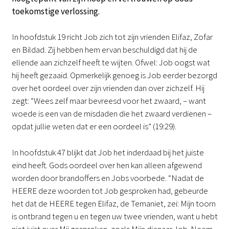
toekomstige verlossing.
In hoofdstuk 19 richt Job zich tot zijn vrienden Elifaz, Zofar
en Bildad. Zij hebben hem ervan beschuldigd dat hij de
ellende aan zichzelf heeft te wijten. Ofwel: Job oogst wat
hij heeft gezaaid. Opmerkelijk genoeg is Job eerder bezorgd
over het oordeel over zijn vrienden dan over zichzelf. Hij
zegt: “Wees zelf maar bevreesd voor het zwaard, – want
woede is een van de misdaden die het zwaard verdienen –
opdat jullie weten dat er een oordeel is” (19:29).
In hoofdstuk 47 blijkt dat Job het inderdaad bij het juiste
eind heeft. Gods oordeel over hen kan alleen afgewend
worden door brandoffers en Jobs voorbede. “Nadat de
HEERE deze woorden tot Job gesproken had, gebeurde
het dat de HEERE tegen Elifaz, de Temaniet, zei: Mijn toorn
is ontbrand tegen u en tegen uw twee vrienden, want u hebt
niet juist over Mij gesproken, zoals Mijn dienaar Job. Neem