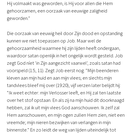
Hij volmaakt was geworden, is Hij voor allen die Hem
gehoorzamen, een oorzaak van eeuwige zaligheid
geworden.”
Die oorzaak van eeuwig heil door Zijn dood en opstanding
kunnen we niet toepassen op Job. Maar wel de
gehoorzaamheid waarmee hij zijn lijden heeft ondergaan,
waardoor satan openlijk in het ongelijk wordt gesteld. Job
zegt God níet ‘in Zijn aangezicht vaarwel’, zoals satan had
voorspeld (1:5, 11). Zegt Job eerst nog: “Mijn beenderen
kleven aan mijn huid en aan mijn vlees; en slechts mijn
tandvlees bleef mij over (19:20), vijf verzen later belijdt hij:
“Ik weet echter: mijn Verlosser leeft, en Hij zal ten laatste
over het stof opstaan. En als zij na mijn huid dit doorknaagd
hebben, zal ik uit mijn vlees God aanschouwen. Ik zelf zal
Hem aanschouwen, en mijn ogen zullen Hem zien, niet een
vreemde; mijn nieren bezwijken van verlangen in mijn
binnenste.” En zo leidt de weg van lijden uiteindelijk tot