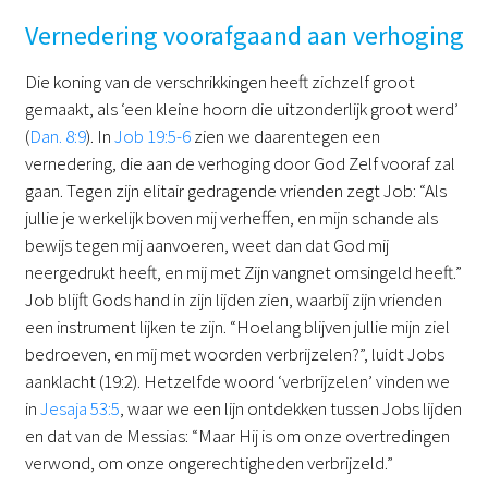
Vernedering voorafgaand aan verhoging
Die koning van de verschrikkingen heeft zichzelf groot
gemaakt, als ‘een kleine hoorn die uitzonderlijk groot werd’
(
Dan. 8:9
). In
Job 19:5-6
zien we daarentegen een
vernedering, die aan de verhoging door God Zelf vooraf zal
gaan. Tegen zijn elitair gedragende vrienden zegt Job: “Als
jullie je werkelijk boven mij verheffen, en mijn schande als
bewijs tegen mij aanvoeren, weet dan dat God mij
neergedrukt heeft, en mij met Zijn vangnet omsingeld heeft.”
Job blijft Gods hand in zijn lijden zien, waarbij zijn vrienden
een instrument lijken te zijn. “Hoelang blijven jullie mijn ziel
bedroeven, en mij met woorden verbrijzelen?”, luidt Jobs
aanklacht (19:2). Hetzelfde woord ‘verbrijzelen’ vinden we
in
Jesaja 53:5
, waar we een lijn ontdekken tussen Jobs lijden
en dat van de Messias: “Maar Hij is om onze overtredingen
verwond, om onze ongerechtigheden verbrijzeld.”