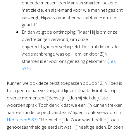
onder de mensen, een Man van smarten, bekend
met ziekte, en als iemand voor wie men het gezicht
verbergt; Hij was veracht en wij hebben Hem niet
geacht”.
En dan volgt de ontknoping: “Maar Hij is om onze
overtredingen verwond, om onze
ongerechtigheden verbrijzeld. De straf die ons de
vrede aanbrengt, was op Hem, en door Zijn
striemen is er voor ons genezing gekomen” (
Jes.
53:5
).
Kunnen we ook deze tekst toepassen op Job? Zijn lijden is
toch geen plaatsvervangend lijden? Daarbij komt dat op
diverse momenten tijdens zijn lijden hij niet de juiste
woorden sprak. Toch denk ik dat we een lijn kunnen trekken
naar een ander aspect van Jezus’ lijden, zoals verwoord in
Hebreeën 5:8-9
: “Hoewel Hij de Zoon was, heeft Hij toch
gehoorzaamheid geleerd uit wat Hij heeft geleden. En toen