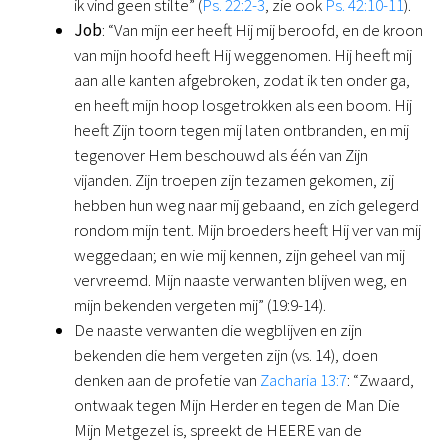
ik vind geen stilte” (
Ps. 22:2-3
, zie ook
Ps. 42:10-11
).
Job
: “Van mijn eer heeft Hij mij beroofd, en de kroon
van mijn hoofd heeft Hij weggenomen. Hij heeft mij
aan alle kanten afgebroken, zodat ik ten onder ga,
en heeft mijn hoop losgetrokken als een boom. Hij
heeft Zijn toorn tegen mij laten ontbranden, en mij
tegenover Hem beschouwd als één van Zijn
vijanden. Zijn troepen zijn tezamen gekomen, zij
hebben hun weg naar mij gebaand, en zich gelegerd
rondom mijn tent. Mijn broeders heeft Hij ver van mij
weggedaan; en wie mij kennen, zijn geheel van mij
vervreemd. Mijn naaste verwanten blijven weg, en
mijn bekenden vergeten mij” (19:9-14).
De naaste verwanten die wegblijven en zijn
bekenden die hem vergeten zijn (vs. 14), doen
denken aan de profetie van
Zacharia 13:7
: “Zwaard,
ontwaak tegen Mijn Herder en tegen de Man Die
Mijn Metgezel is, spreekt de HEERE van de