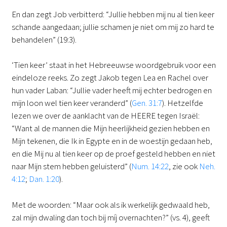
En dan zegt Job verbitterd: “Jullie hebben mij nu al tien keer
schande aangedaan; jullie schamen je niet om mij zo hard te
behandelen” (19:3).
‘Tien keer’ staat in het Hebreeuwse woordgebruik voor een
eindeloze reeks. Zo zegt Jakob tegen Lea en Rachel over
hun vader Laban: “Jullie vader heeft mij echter bedrogen en
mijn loon wel tien keer veranderd” (
Gen. 31:7
). Hetzelfde
lezen we over de aanklacht van de HEERE tegen Israël:
“Want al de mannen die Mijn heerlijkheid gezien hebben en
Mijn tekenen, die Ik in Egypte en in de woestijn gedaan heb,
en die Mij nu al tien keer op de proef gesteld hebben en niet
naar Mijn stem hebben geluisterd” (
Num. 14:22
, zie ook
Neh.
4:12
;
Dan. 1:20
).
Met de woorden: “Maar ook als ik werkelijk gedwaald heb,
zal mijn dwaling dan toch bij míj overnachten?” (vs. 4), geeft