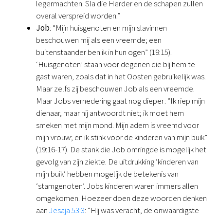
legermachten. Sla die Herder en de schapen zullen
overal verspreid worden.”
Job
: “Mijn huisgenoten en mijn slavinnen
beschouwen mij als een vreemde; een
buitenstaander ben ik in hun ogen” (19:15).
‘Huisgenoten’ staan voor degenen die bij hem te
gast waren, zoals dat in het Oosten gebruikelijk was.
Maar zelfs zij beschouwen Job als een vreemde.
Maar Jobs vernedering gaat nog dieper: “Ik riep mijn
dienaar, maar hij antwoordt niet; ik moet hem
smeken met mijn mond. Mijn adem is vreemd voor
mijn vrouw; en ik stink voor de kinderen van mijn buik”
(19:16-17). De stank die Job omringde is mogelijk het
gevolg van zijn ziekte. De uitdrukking ‘kinderen van
mijn buik’ hebben mogelijk de betekenis van
‘stamgenoten’. Jobs kinderen waren immers allen
omgekomen. Hoezeer doen deze woorden denken
aan
Jesaja 53:3
: “Hij was veracht, de onwaardigste