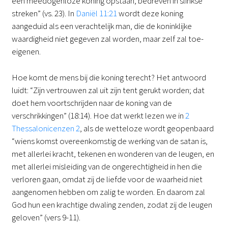
een meedogenloze koning opstaan, bedreven in slinkse
streken” (vs. 23). In
Daniël 11:21
wordt deze koning
aangeduid als een verachtelijk man, die de koninklijke
waardigheid niet gegeven zal worden, maar zelf zal toe-
eigenen.
Hoe komt de mens bij die koning terecht? Het antwoord
luidt: “Zijn vertrouwen zal uit zijn tent gerukt worden; dat
doet hem voortschrijden naar de koning van de
verschrikkingen” (18:14). Hoe dat werkt lezen we in
2
Thessalonicenzen 2
, als de wetteloze wordt geopenbaard
“wiens komst overeenkomstig de werking van de satan is,
met allerlei kracht, tekenen en wonderen van de leugen, en
met allerlei misleiding van de ongerechtigheid in hen die
verloren gaan, omdat zij de liefde voor de waarheid niet
aangenomen hebben om zalig te worden. En daarom zal
God hun een krachtige dwaling zenden, zodat zij de leugen
geloven” (vers 9-11).