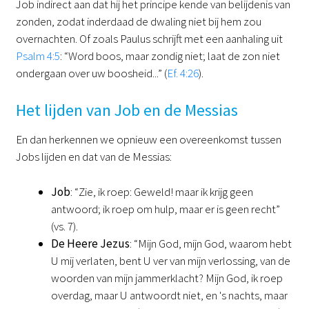
Job indirect aan dat hij het principe kende van belijdenis van
zonden, zodat inderdaad de dwaling niet bij hem zou
overnachten. Of zoals Paulus schrijft met een aanhaling uit
Psalm 4:5
: “Word boos, maar zondig niet; laat de zon niet
ondergaan over uw boosheid...” (
Ef. 4:26
).
Het lijden van Job en de Messias
En dan herkennen we opnieuw een overeenkomst tussen
Jobs lijden en dat van de Messias:
Job
: “Zie, ik roep: Geweld! maar ik krijg geen
antwoord; ik roep om hulp, maar er is geen recht”
(vs. 7).
De Heere Jezus
: “Mijn God, mijn God, waarom hebt
U mij verlaten, bent U ver van mijn verlossing, van de
woorden van mijn jammerklacht? Mijn God, ik roep
overdag, maar U antwoordt niet, en 's nachts, maar