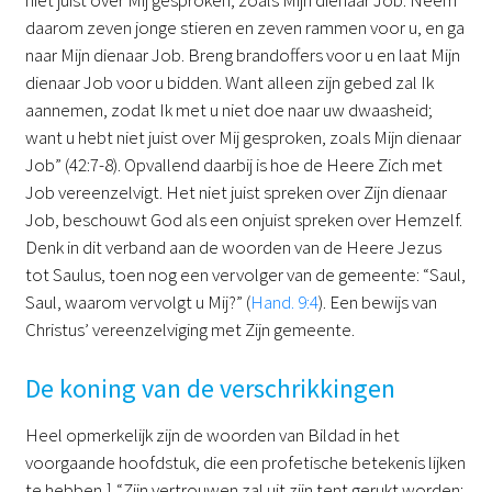
daarom zeven jonge stieren en zeven rammen voor u, en ga
naar Mijn dienaar Job. Breng brandoffers voor u en laat Mijn
dienaar Job voor u bidden. Want alleen zijn gebed zal Ik
aannemen, zodat Ik met u niet doe naar uw dwaasheid;
want u hebt niet juist over Mij gesproken, zoals Mijn dienaar
Job” (42:7-8). Opvallend daarbij is hoe de Heere Zich met
Job vereenzelvigt. Het niet juist spreken over Zijn dienaar
Job, beschouwt God als een onjuist spreken over Hemzelf.
Denk in dit verband aan de woorden van de Heere Jezus
tot Saulus, toen nog een vervolger van de gemeente: “Saul,
Saul, waarom vervolgt u Mij?” (
Hand. 9:4
). Een bewijs van
Christus’ vereenzelviging met Zijn gemeente.
De koning van de verschrikkingen
Heel opmerkelijk zijn de woorden van Bildad in het
voorgaande hoofdstuk, die een profetische betekenis lijken
te hebben.
1
“Zijn vertrouwen zal uit zijn tent gerukt worden;