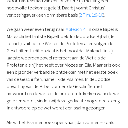
Woord als leidraad van een onzekere tijd richting een
hoopvolle toekomst geleid. Daarbij vormt Christus’
verlossingswerk een onmisbare basis (
2 Tim. 1:9-10
).
We gaan weer even terug naar
Maleachi 4
. In onze Bijbel is
Maleachi het laatste Bijbelboek. In de Joodse Bijbel (de
Tenach) sluit het de Wet en de Profeten af en volgen de
Geschriften. In dit opzicht is het mooi dat Maleachi in zijn
laatste woorden zowel refereert aan de Wet als de
Profeten als hij het heeft over Mozes en Elia. Maar er is ook
een bijzonder verband te ontdekken met het eerste boek
van de Geschriften, namelijk de Psalmen. In de Joodse
opvatting van de Bijbel vormen de Geschriften het
antwoord op de wet en de profeten. In kerken waar de wet
gelezen wordt, vinden wij deze gedachte nog steeds terug.
In antwoord op de wet wordt een psalm gezongen.
Als wij het Psalmenboek openslaan, dan vormen – zoals