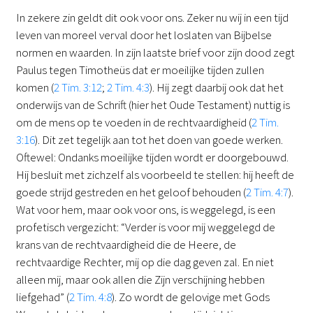
In zekere zin geldt dit ook voor ons. Zeker nu wij in een tijd
leven van moreel verval door het loslaten van Bijbelse
normen en waarden. In zijn laatste brief voor zijn dood zegt
Paulus tegen Timotheüs dat er moeilijke tijden zullen
komen (
2 Tim. 3:12
;
2 Tim. 4:3
). Hij zegt daarbij ook dat het
onderwijs van de Schrift (hier het Oude Testament) nuttig is
om de mens op te voeden in de rechtvaardigheid (
2 Tim.
3:16
). Dit zet tegelijk aan tot het doen van goede werken.
Oftewel: Ondanks moeilijke tijden wordt er doorgebouwd.
Hij besluit met zichzelf als voorbeeld te stellen: hij heeft de
goede strijd gestreden en het geloof behouden (
2 Tim. 4:7
).
Wat voor hem, maar ook voor ons, is weggelegd, is een
profetisch vergezicht: “Verder is voor mij weggelegd de
krans van de rechtvaardigheid die de Heere, de
rechtvaardige Rechter, mij op die dag geven zal. En niet
alleen mij, maar ook allen die Zijn verschijning hebben
liefgehad” (
2 Tim. 4:8
). Zo wordt de gelovige met Gods