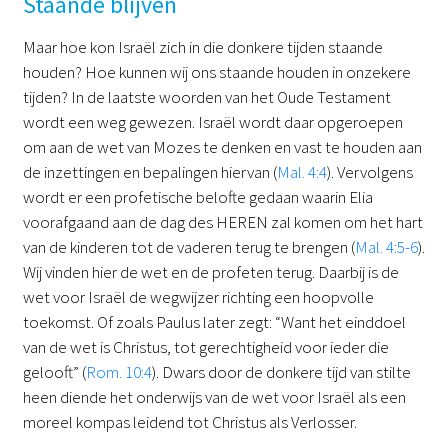
Staande blijven
Maar hoe kon Israël zich in die donkere tijden staande
houden? Hoe kunnen wij ons staande houden in onzekere
tijden? In de laatste woorden van het Oude Testament
wordt een weg gewezen. Israël wordt daar opgeroepen
om aan de wet van Mozes te denken en vast te houden aan
de inzettingen en bepalingen hiervan (
Mal. 4:4
). Vervolgens
wordt er een profetische belofte gedaan waarin Elia
voorafgaand aan de dag des HEREN zal komen om het hart
van de kinderen tot de vaderen terug te brengen (
Mal. 4:5-6
).
Wij vinden hier de wet en de profeten terug. Daarbij is de
wet voor Israël de wegwijzer richting een hoopvolle
toekomst. Of zoals Paulus later zegt: “Want het einddoel
van de wet is Christus, tot gerechtigheid voor ieder die
gelooft” (
Rom. 10:4
). Dwars door de donkere tijd van stilte
heen diende het onderwijs van de wet voor Israël als een
moreel kompas leidend tot Christus als Verlosser.