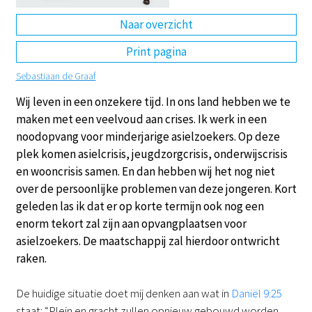
Naar overzicht
DE
EN
NL
RU
Print pagina
Sebastiaan de Graaf
Wij leven in een onzekere tijd. In ons land hebben we te
maken met een veelvoud aan crises. Ik werk in een
noodopvang voor minderjarige asielzoekers. Op deze
plek komen asielcrisis, jeugdzorgcrisis, onderwijscrisis
en wooncrisis samen. En dan hebben wij het nog niet
over de persoonlijke problemen van deze jongeren. Kort
geleden las ik dat er op korte termijn ook nog een
enorm tekort zal zijn aan opvangplaatsen voor
asielzoekers. De maatschappij zal hierdoor ontwricht
raken.
De huidige situatie doet mij denken aan wat in
Daniël 9:25
staat: “Plein en gracht zullen opnieuw gebouwd worden,