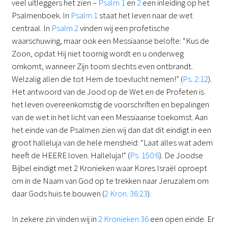
veel uitleggers het zien –
Psalm 1
en
2
een inleiding op het
Psalmenboek. In
Psalm 1
staat het leven naar de wet
centraal. In
Psalm 2
vinden wij een profetische
waarschuwing, maar ook een Messiaanse belofte: “Kus de
Zoon, opdat Hij niet toornig wordt en u onderweg
omkomt, wanneer Zijn toorn slechts even ontbrandt.
Welzalig allen die tot Hem de toevlucht nemen!” (
Ps. 2:12
).
Het antwoord van de Jood op de Wet en de Profeten is
het leven overeenkomstig de voorschriften en bepalingen
van de wet in het licht van een Messiaanse toekomst. Aan
het einde van de Psalmen zien wij dan dat dit eindigt in een
groot halleluja van de hele mensheid: “Laat alles wat adem
heeft de HEERE loven. Halleluja!” (
Ps. 150:6
). De Joodse
Bijbel eindigt met 2 Kronieken waar Kores Israël oproept
om in de Naam van God op te trekken naar Jeruzalem om
daar Gods huis te bouwen (
2 Kron. 36:23
).
In zekere zin vinden wij in
2 Kronieken 36
een open einde. Er