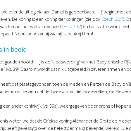
n we over de uitleg die aan Daniël is geopenbaard. Hij begint met d
ven. De koning is een koning der koningen (zie ook
Ezech. 26:7
). 
van Perzië, het wel van zichzelf (
Ezra 7:12
) en ten slotte wordt het
bepaalt Nebukadnezar bij wie hij is, dankzij Hem!
 in beeld
t gouden hoofd! Hij is de ‘vleeswording’ van het Babylonische Rijk.
” (vs. 39). Daarom wordt dat rijk uitgebeeld in zilveren armen en bo
s heeft dat plaatsgevonden toen de Meden en Perzen de Babyloni
jzonder is om te zien dat de twee armen die twee volken, de Mede
 een ander koninkrijk (vs. 39a), weergegeven door brons of koper e
enis weten we dat de Griekse koning Alexander de Grote de Meden e
ijk heeft gevestigd over de hele (toenmalig bekende) wereld. Die