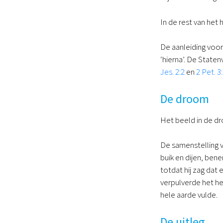
In de rest van het
De aanleiding voor
‘hierna’. De Staten
Jes. 2:2
en
2 Pet. 3
De droom
Het beeld in de dr
De samenstelling v
buik en dijen, ben
totdat hij zag dat
verpulverde het he
hele aarde vulde.
De uitleg