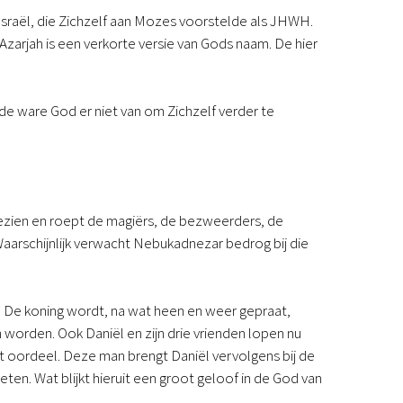
Israël, die Zichzelf aan Mozes voorstelde als JHWH.
 Azarjah is een verkorte versie van Gods naam. De hier
de ware God er niet van om Zichzelf verder te
gezien en roept de magiërs, de bezweerders, de
arschijnlijk verwacht Nebukadnezar bedrog bij die
. De koning wordt, na wat heen en weer gepraat,
orden. Ook Daniël en zijn drie vrienden lopen nu
het oordeel. Deze man brengt Daniël vervolgens bij de
eten. Wat blijkt hieruit een groot geloof in de God van