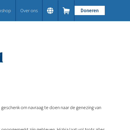
bshop
Over ons
Doneren
Home
Dit doen we
Bijbels op maat
Gods Woord aanbieden
d
Samenwerken en toerusten
Humanitaire hulp
Onze Bijbeluitgaven
Doe mee
Word vriend
Doneer
Bid mee
Schenkingen en legaten
en geschenk om navraag te doen naar de genezing van
Nodig ons uit
Voor jou
Kennisbank
 onopgemerkt zijn gebleven. Hizkia laat vol trots alles