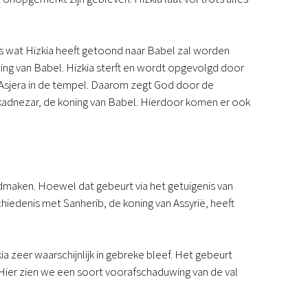
Podcast
Magazine
Digitale nieuwsbrief
es wat Hizkia heeft getoond naar Babel zal worden
Agenda
ing van Babel. Hizkia sterft en wordt opgevolgd door
Kinderwerk
 Asjera in de tempel. Daarom zegt God door de
Jongerenwerk
kadnezar, de koning van Babel. Hierdoor komen er ook
Het Studiehuis (cursus)
Webshop
Over ons
Onze visie
Geschiedenis
ndmaken. Hoewel dat gebeurt via het getuigenis van
Actueel
chiedenis met Sanherib, de koning van Assyrië, heeft
ANBI
Veelgestelde vragen
Contact
 zeer waarschijnlijk in gebreke bleef. Het gebeurt
Doneren
 Hier zien we een soort voorafschaduwing van de val