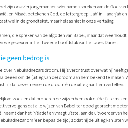
bel zijn ook vier jongemannen wier namen spreken van de God van 
Daniël en Misaël betekenen God, de lettergreep ‘Jah’ in Hananjah en
taat wel in de grondtekst, maar helaas niet in onze vertaling.
 namen, die spreken van de afgoden van Babel, maar dat weerhoudt 
en we gebeuren in het tweede hoofdstuk van het boek Daniël.
ie geen bedrog is
 over Nebukadnezars droom. Hij is verontrust over wat hij heeft 
haldeeën om de (uitleg van de) droom aan hem bekend te maken. Wa
ist hij dat deze mensen de droom én de uitleg aan hem vertellen.
ijk verzoek en dat proberen de wijzen hem ook duidelijk te maken
 vervolgens dat alle wijzen van Babel ter dood gebracht moeten w
ël neemt dan het initiatief en vraagt uitstel aan de uitvoerder van 
Nebukadnezar om ‘een bepaalde tijd’, zodat hij de uitleg kan laten w