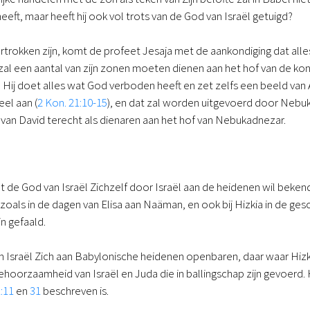
s heeft, maar heeft hij ook vol trots van de God van Israël getuigd?
rtrokken zijn, komt de profeet Jesaja met de aankondiging dat all
l een aantal van zijn zonen moeten dienen aan het hof van de kon
 Hij doet alles wat God verboden heeft en zet zelfs een beeld van
el aan (
2 Kon. 21:10-15
), en dat zal worden uitgevoerd door Nebu
is van David terecht als dienaren aan het hof van Nebukadnezar.
at de God van Israël Zichzelf door Israël aan de heidenen wil beke
zoals in de dagen van Elisa aan Naäman, en ook bij Hizkia in de ges
in gefaald.
 Israël Zich aan Babylonische heidenen openbaren, daar waar Hizkia
hoorzaamheid van Israël en Juda die in ballingschap zijn gevoerd.
:11
en
31
beschreven is.