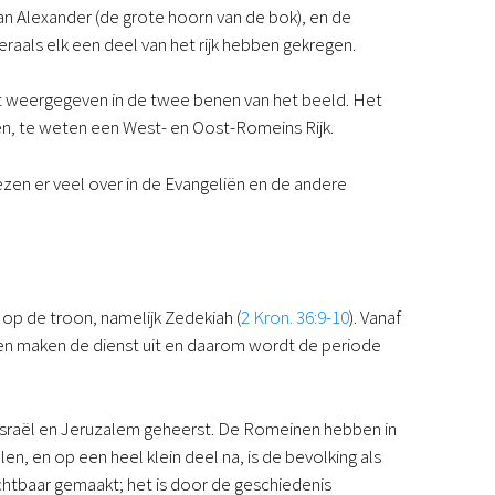
n Alexander (de grote hoorn van de bok), en de
eneraals elk een deel van het rijk hebben gekregen.
wordt weergegeven in de twee benen van het beeld. Het
ven, te weten een West- en Oost-Romeins Rijk.
ezen er veel over in de Evangeliën en de andere
 op de troon, namelijk Zedekiah (
2 Kron. 36:9-10
). Vanaf
nen maken de dienst uit en daarom wordt de periode
d Israël en Jeruzalem geheerst. De Romeinen hebben in
en, en op een heel klein deel na, is de bevolking als
chtbaar gemaakt; het is door de geschiedenis