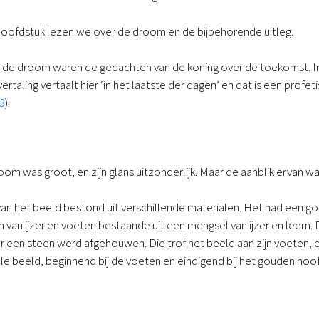
 hoofdstuk lezen we over de droom en de bijbehorende uitleg.
 de droom waren de gedachten van de koning over de toekomst. In vers
vertaling vertaalt hier ‘in het laatste der dagen’ en dat is een profeti
:3
).
oom was groot, en zijn glans uitzonderlijk. Maar de aanblik ervan
an het beeld bestond uit verschillende materialen. Het had een g
en van ijzer en voeten bestaande uit een mengsel van ijzer en leem.
 er een steen werd afgehouwen. Die trof het beeld aan zijn voeten, 
le beeld, beginnend bij de voeten en eindigend bij het gouden hoof