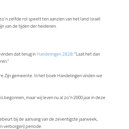
o’n zelfde rol speelt ten aanzien van het land Israël
jn van de tijden der heidenen.
vinden dat terug in
Handelingen 28:28
: “Laat het dan
ren.”
e Zijn gemeente. In het boek Handelingen vinden we
is begonnen, maar wij leven nu al zo’n 2000 jaar in deze
beurt bij de aanvang van de zeventigste jaarweek,
en verborgen) periode.