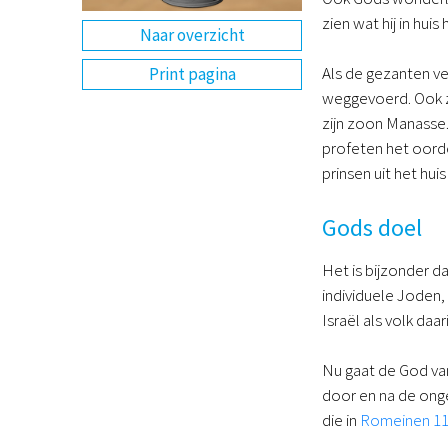
zien wat hij in hui
Naar overzicht
Als de gezanten ve
Print pagina
weggevoerd. Ook za
zijn zoon Manasse.
profeten het oorde
prinsen uit het hu
Gods doel
Het is bijzonder d
individuele Joden, 
Israël als volk daar
Nu gaat de God van
door en na de onge
die in
Romeinen 11