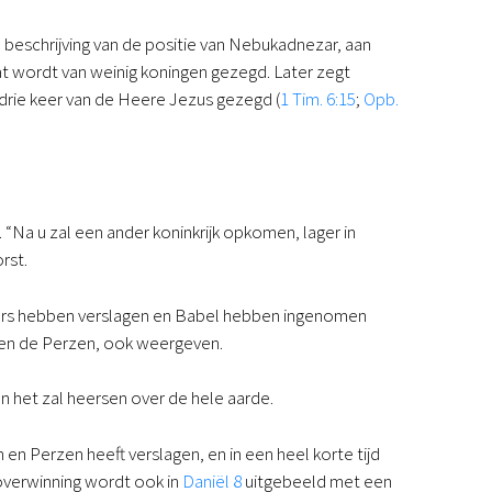
e beschrijving van de positie van Nebukadnezar, aan
Dat wordt van weinig koningen gezegd. Later zegt
 drie keer van de Heere Jezus gezegd (
1 Tim. 6:15
;
Opb.
 “Na u zal een ander koninkrijk opkomen, lager in
rst.
ërs hebben verslagen en Babel hebben ingenomen
n en de Perzen, ook weergeven.
n het zal heersen over de hele aarde.
n Perzen heeft verslagen, en in een heel korte tijd
 overwinning wordt ook in
Daniël 8
uitgebeeld met een