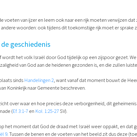
e voeten van ijzer en leem ook naar een rijk moeten verwijzen dat z
andere woorden: ook tijdens dit toekomstige rijk moet er sprake zi
 de geschiedenis
wordt het volk Israël door God tijdelijk op een zijspoor gezet. We 
 zaligheid van God aan de heidenen gezonden is, en die zullen luiste
l plaats sinds
Handelingen 2
, want vanaf dat moment bouwt de Heer
van Koninkrijk naar Gemeente beschreven.
inzicht over waar en hoe precies deze verborgenheid, dit geheimenis 
nade (
Ef. 3:1-7
en
Kol. 1:25-27
SV).
op het moment dat God de draad met Israël weer oppakt, en dat ge
ël 9
. Tussen de benen en de voeten van het beeld zit dus deze (to