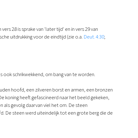
 28 is sprake van ‘later tijd’ en in vers 29 van
sche uitdrukking voor de eindtijd (zie o.a.
Deut. 4:30
;
 was ook schrikwekkend, om bang van te worden.
ouden hoofd, een zilveren borst en armen, een bronzen
 De koning heeft gefascineerd naar het beeld gekeken,
en als gevolg daarvan viel het om. De steen
d. De steen werd uiteindelijk tot een grote berg die de