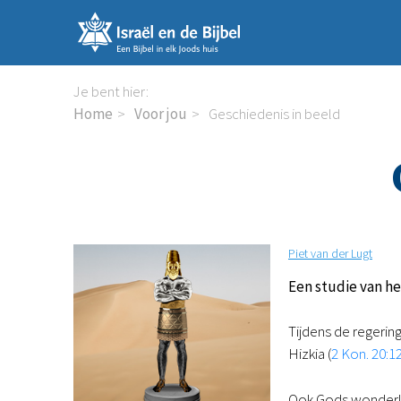
Sla
links
over
Spring
Je bent hier:
naar
Home
Voor jou
Geschiedenis in beeld
de
inhoud
Spring
naar
de
navigatie
Piet van der Lugt
Een studie van he
Tijdens de regerin
Hizkia (
2 Kon. 20:1
Ook Gods wonderlij