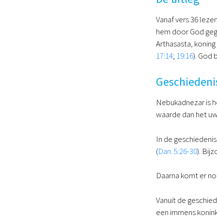
Vanaf vers 36 leze
hem door God gege
Arthasasta, koning 
17:14
;
19:16
). God 
Geschiedenis
Nebukadnezar is he
waarde dan het uwe
In de geschiedeni
(
Dan. 5:26-30
). Bi
Daarna komt er nog
Vanuit de geschied
een immens koninkr