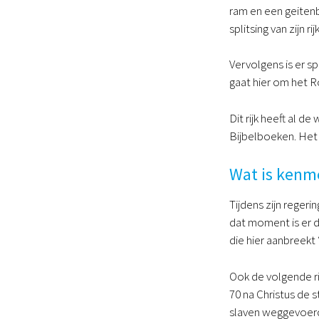
ram en een geiten
splitsing van zijn 
Vervolgens is er sp
gaat hier om het R
Dit rijk heeft al 
Bijbelboeken. Het 
Wat is kenm
Tijdens zijn reger
dat moment is er d
die hier aanbreekt
Ook de volgende ri
70 na Christus de s
slaven weggevoerd.