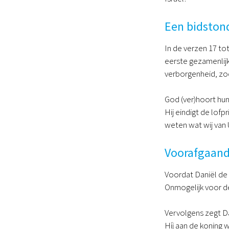
Een bidston
In de verzen 17 tot
eerste gezamenlijk
verborgenheid, zod
God (ver)hoort hun
Hij eindigt de lofp
weten wat wij van 
Voorafgaand
Voordat Daniël de 
Onmogelijk voor d
Vervolgens zegt D
Híj aan de koning 