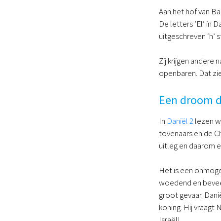
Aan het hof van Ba
De letters ‘El’ in 
uitgeschreven ‘h’ s
Zij krijgen andere
openbaren. Dat zi
Een droom d
In
Daniël 2
lezen we
tovenaars en de C
uitleg en daarom e
Het is een onmogel
woedend en beveelt
groot gevaar. Dani
koning. Hij vraagt 
Israël!