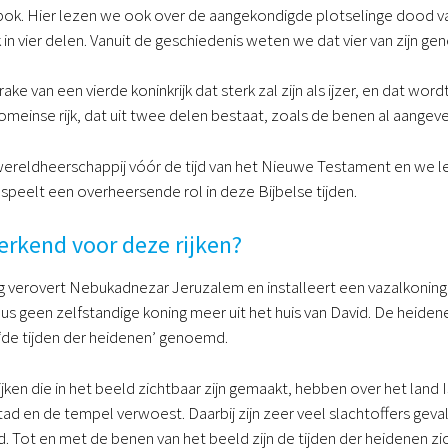
bok. Hier lezen we ook over de aangekondigde plotselinge dood va
rijk in vier delen. Vanuit de geschiedenis weten we dat vier van zijn g
rake van een vierde koninkrijk dat sterk zal zijn als ijzer, en dat 
omeinse rijk, dat uit twee delen bestaat, zoals de benen al aange
de wereldheerschappij vóór de tijd van het Nieuwe Testament en we l
speelt een overheersende rol in deze Bijbelse tijden.
erkend voor deze rijken?
ing verovert Nebukadnezar Jeruzalem en installeert een vazalkoning
us geen zelfstandige koning meer uit het huis van David. De heide
 ‘de tijden der heidenen’ genoemd.
jken die in het beeld zichtbaar zijn gemaakt, hebben over het lan
tad en de tempel verwoest. Daarbij zijn zeer veel slachtoffers gevall
 Tot en met de benen van het beeld zijn de tijden der heidenen zi