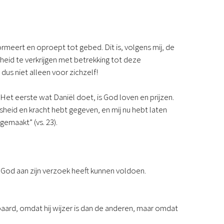
ormeert en oproept tot gebed. Dit is, volgens mij, de
eid te verkrijgen met betrekking tot deze
dus niet alleen voor zichzelf!
et eerste wat Daniël doet, is God loven en prijzen.
ijsheid en kracht hebt gegeven, en mij nu hebt laten
emaakt” (vs. 23).
n God aan zijn verzoek heeft kunnen voldoen.
ard, omdat hij wijzer is dan de anderen, maar omdat