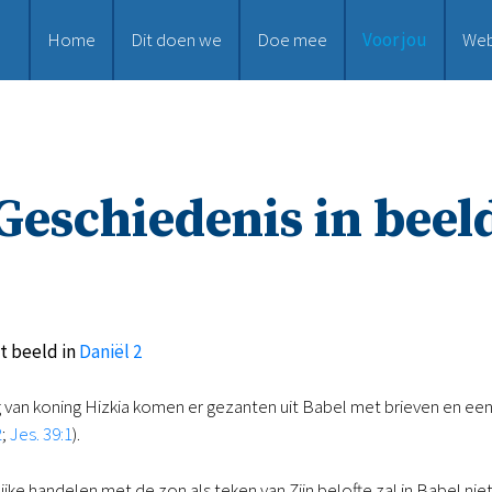
Home
Dit doen we
Doe mee
Voor jou
We
Geschiedenis in beel
t beeld in
Daniël 2
g van koning Hizkia komen er gezanten uit Babel met brieven en e
2
;
Jes. 39:1
).
ke handelen met de zon als teken van Zijn belofte zal in Babel niet