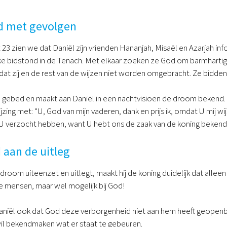
d met gevolgen
 23 zien we dat Daniël zijn vrienden Hananjah, Misaël en Azarjah inf
e bidstond in de Tenach. Met elkaar zoeken ze God om barmhartigh
at zij en de rest van de wijzen niet worden omgebracht. Ze bidden 
 gebed en maakt aan Daniël in een nachtvisioen de droom bekend. H
rijzing met: “U, God van mijn vaderen, dank en prijs ik, omdat U mij w
U verzocht hebben, want U hebt ons de zaak van de koning bekendg
 aan de uitleg
droom uiteenzet en uitlegt, maakt hij de koning duidelijk dat allee
e mensen, maar wel mogelijk bij God!
aniël ook dat God deze verborgenheid niet aan hem heeft geopenba
wil bekendmaken wat er staat te gebeuren.