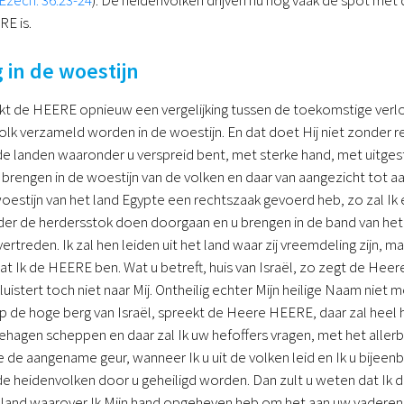
E is.
 in de woestijn
t de HEERE opnieuw een vergelijking tussen de toekomstige verloss
olk verzameld worden in de woestijn. En dat doet Hij niet zonder red
de landen waaronder u verspreid bent, met sterke hand, met uitges
u brengen in de woestijn van de volken en daar van aangezicht tot 
oestijn van het land Egypte een rechtszaak gevoerd heb, zo zal I
der de herdersstok doen doorgaan en u brengen in de band van het 
ertreden. Ik zal hen leiden uit het land waar zij vreemdeling zijn, m
at Ik de HEERE ben. Wat u betreft, huis van Israël, zo zegt de Heer
 luistert toch niet naar Mij. Ontheilig echter Mijn heilige Naam ni
op de hoge berg van Israël, spreekt de Heere HEERE, daar zal heel het 
behagen scheppen en daar zal Ik uw hefoffers vragen, met het allerb
e aangename geur, wanneer Ik u uit de volken leid en Ik u bijeenbr
de heidenvolken door u geheiligd worden. Dan zult u weten dat Ik
et land waarover Ik Mijn hand opgeheven heb om het aan uw vaderen