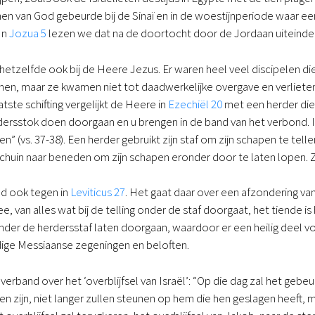
en van God gebeurde bij de Sinaï en in de woestijnperiode waar een
In
Jozua 5
lezen we dat na de doortocht door de Jordaan uiteindeli
hetzelfde ook bij de Heere Jezus. Er waren heel veel discipelen di
n, maar ze kwamen niet tot daadwerkelijke overgave en verlieten 
tste schifting vergelijkt de Heere in
Ezechiël 20
met een herder die 
dersstok doen doorgaan en u brengen in de band van het verbond. I
n” (vs. 37-38). Een herder gebruikt zijn staf om zijn schapen te tel
schuin naar beneden om zijn schapen eronder door te laten lopen. Zo 
d ook tegen in
Leviticus 27
. Het gaat daar over een afzondering va
e, van alles wat bij de telling onder de staf doorgaat, het tiende i
onder de herdersstaf laten doorgaan, waardoor er een heilig deel v
dige Messiaanse zegeningen en beloften.
it verband over het ‘overblijfsel van Israël’: “Op die dag zal het gebe
 zijn, niet langer zullen steunen op hem die hen geslagen heeft, m