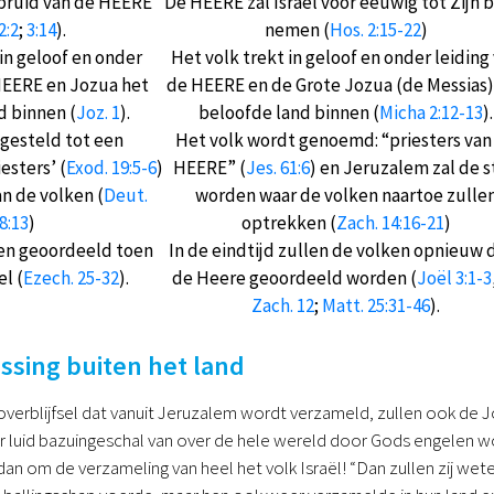
 bruid van de HEERE
De HEERE zal Israël voor eeuwig tot Zijn 
2:2
;
3:14
).
nemen (
Hos. 2:15-22
)
 in geloof en onder
Het volk trekt in geloof en onder leiding
HEERE en Jozua het
de HEERE en de Grote Jozua (de Messias)
d binnen (
Joz. 1
).
beloofde land binnen (
Micha 2:12-13
).
 gesteld tot een
Het volk wordt genoemd: “priesters van
iesters’ (
Exod. 19:5-6
)
HEERE” (
Jes. 61:6
) en Jeruzalem zal de 
n de volken (
Deut.
worden waar de volken naartoe zulle
8:13
)
optrekken (
Zach. 14:16-21
)
en geoordeeld toen
In de eindtijd zullen de volken opnieuw 
l (
Ezech. 25-32
).
de Heere geoordeeld worden (
Joël 3:1-3
Zach. 12
;
Matt. 25:31-46
).
ossing buiten het land
overblijfsel dat vanuit Jeruzalem wordt verzameld, zullen ook de Jo
luid bazuingeschal van over de hele wereld door Gods engelen w
dan om de verzameling van heel het volk Israël! “Dan zullen zij we