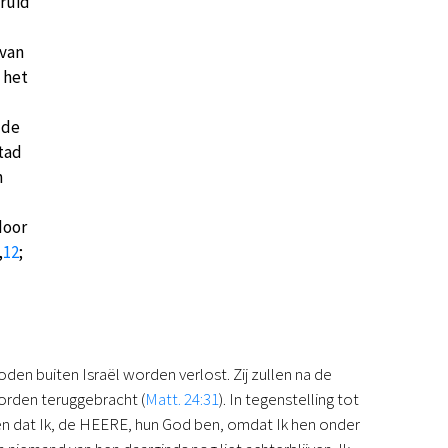
bruid
 van
 het
 de
stad
n
door
,
12
;
den buiten Israël worden verlost. Zij zullen na de
orden teruggebracht (
Matt. 24:31
). In tegenstelling tot
ten dat Ik, de HEERE, hun God ben, omdat Ik hen onder