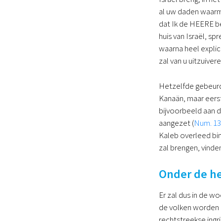
al uw daden waarme
dat Ik de HEERE b
huis van Israël, sp
waarna heel explici
zal van u uitzuiver
Hetzelfde gebeurde
Kanaän, maar eers
bijvoorbeeld aan d
aangezet (
Num. 13
Kaleb overleed bin
zal brengen, vinde
Onder de h
Er zal dus in de wo
de volken worden 
rechtstreekse ingr