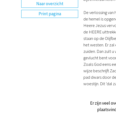
Naar overzicht
De verlossing van 
Print pagina
de hemel is opgeno
Heere Jezus vervol
de HEERE uittrekken
staan op de Olijfb
het westen. Er zal 
zuiden. Dan zult u 
gevlucht bent voor
Zoals God eens ee
wijze beschrijft Za
pad dwars door de s
woestijn. Dit ‘dal 
Er zijn veel 
plaatsvin