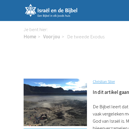
Sla
links
over
Spring
Je bent hier:
naar
Home
Voor jou
De tweede Exodus
de
inhoud
Spring
naar
de
navigatie
Christian Stier
In dit artikel gaa
De Bijbel leert da
vaak vergeleken me
God van Israël is.
bijeenverzamelen 