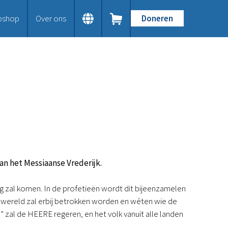
bshop
Over ons
Doneren
Home
Dit doen we
Bijbels op maat
Gods Woord aanbieden
Samenwerken en toerusten
Humanitaire hulp
Onze Bijbeluitgaven
Doe mee
Word vriend
Doneer
van het Messiaanse Vrederijk.
Bid mee
Schenkingen en legaten
ng zal komen. In de profetieën wordt dit bijeenzamelen
Nodig ons uit
e wereld zal erbij betrokken worden en wéten wie de
Voor jou
” zal de HEERE regeren, en het volk vanuit alle landen
Kennisbank