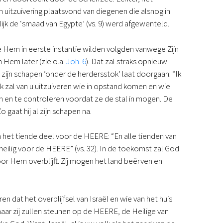
 uitzuivering plaatsvond van diegenen die alsnog in
jk de ‘smaad van Egypte’ (vs. 9) werd afgewenteld.
e Hem in eerste instantie wilden volgden vanwege Zijn
Hem later (zie o.a.
Joh. 6
). Dat zal straks opnieuw
zijn schapen ‘onder de herdersstok’ laat doorgaan: “Ik
k zal van u uitzuiveren wie in opstand komen en wie
len en te controleren voordat ze de stal in mogen. De
gaat hij al zijn schapen na.
n het tiende deel voor de HEERE: “En alle tienden van
s heilig voor de HEERE” (vs. 32). In de toekomst zal God
oor Hem overblijft. Zij mogen het land beërven en
uren dat het overblijfsel van Israël en wie van het huis
aar zij zullen steunen op de HEERE, de Heilige van