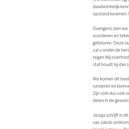
daadwerkelijk kenn
opstand kwamen. 
Overigens zien we 
wonderen en tekene
gebeuren. Deze laa
zal u onder de her
tegen Mij overtrede
staf houdt hij dan 
We komen dit beel
runderen en kleinve
Zijn volk dus ook 
delen in de gewel
Jesaja schrijft in d
van Jakob ontkomen