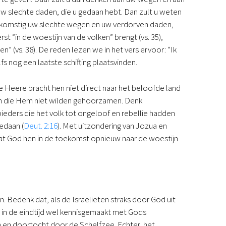
uw slechte daden, die u gedaan hebt. Dan zult u weten
nkomstig uw slechte wegen en uw verdorven daden,
t “in de woestijn van de volken” brengt (vs. 35),
n” (vs. 38). De reden lezen we in het vers ervoor: “Ik
fs nog een laatste schifting plaatsvinden.
 Heere bracht hen niet direct naar het beloofde land
en die Hem niet wilden gehoorzamen. Denk
spieders die het volk tot ongeloof en rebellie hadden
edaan (
Deut. 2:16
). Met uitzondering van Jozua en
 Dat God hen in de toekomst opnieuw naar de woestijn
en. Bedenk dat, als de Israëlieten straks door God uit
 in de eindtijd wel kennisgemaakt met Gods
en en doortocht door de Schelfzee. Echter, het