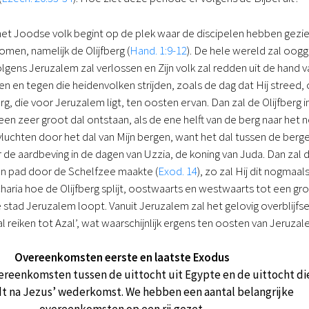
het Joodse volk begint op de plek waar de discipelen hebben gezi
men, namelijk de Olijfberg (
Hand. 1:9-12
). De hele wereld zal oog
gens Jeruzalem zal verlossen en Zijn volk zal redden uit de hand va
 en tegen die heidenvolken strijden, zoals de dag dat Hij streed, o
erg, die voor Jeruzalem ligt, ten oosten ervan. Dan zal de Olijfber
een zeer groot dal ontstaan, als de ene helft van de berg naar het 
vluchten door het dal van Mijn bergen, want het dal tussen de bergen 
 de aardbeving in de dagen van Uzzia, de koning van Juda. Dan zal 
n pad door de Schelfzee maakte (
Exod. 14
), zo zal Hij dit nogmaa
charia hoe de Olijfberg splijt, oostwaarts en westwaarts tot een groot
tad Jeruzalem loopt. Vanuit Jeruzalem zal het gelovig overblijfsel,
zal reiken tot Azal’, wat waarschijnlijk ergens ten oosten van Jeruzale
Overeenkomsten eerste en laatste Exodus
overeenkomsten tussen de uittocht uit Egypte en de uittocht di
dt na Jezus’ wederkomst. We hebben een aantal belangrijke