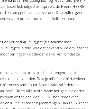
niemand van hen daarginds nog liet achterblijven. Ik
s van Israël heb uitgestort, spreekt de Heere HEERE”
oord en teruggebracht zal worden. Daar zullen geen
n en weet precies hoe de familielijnen lopen.
et de verlossing uit Egypte (zie schema met
 uit Egypte leidde, was dat bekend bij de omliggende
and mochten ingaan - sidderden de volken, omdat ze
iets ongekend groots tot stand brengen; níet te
e in onze dagen zien. Begrijp mij daarbij niet verkeerd,
 historisch kantelpunt. Maar straks zal iedereen
n Israël. “Ik zal Mijn grote Naam heiligen, die onder
idenvolken weten dat Ik de HEERE ben, spreekt de
en en u uit alle landen bijeenbrengen. Dan zal Ik u naar
de HEERE, maar dan zullen ze onder de indruk zijn en