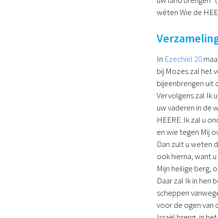
wéten Wie de HEER
Verzameling
In
Ezechiël 20
maak
bij Mozes zal het v
bijeenbrengen uit 
Vervolgens zal Ik 
uw vaderen in de w
HEERE. Ik zal u on
en wie tegen Mij ov
Dan zult u weten d
ook hierna, want u
Mijn heilige berg, 
Daar zal Ik in hen 
scheppen vanwege d
voor de ogen van 
Israël breng, in h