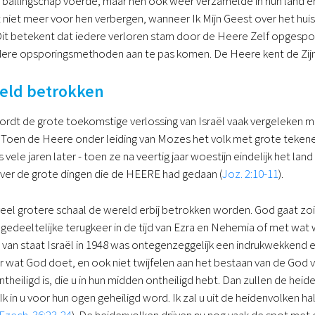
 ballingschap voerde, maar hen ook weer verzamelde in hun land en 
t niet meer voor hen verbergen, wanneer Ik Mijn Geest over het hui
 Dit betekent dat iedere verloren stam door de Heere Zelf opgesp
ere opsporingsmethoden aan te pas komen. De Heere kent de Zijne
eld betrokken
ordt de grote toekomstige verlossing van Israël vaak vergeleken m
Toen de Heere onder leiding van Mozes het volk met grote tekenen
 vele jaren later - toen ze na veertig jaar woestijn eindelijk het l
er de grote dingen die de HEERE had gedaan (
Joz. 2:10-11
).
veel grotere schaal de wereld erbij betrokken worden. God gaat zo
gedeeltelijke terugkeer in de tijd van Ezra en Nehemia of met wat w
 van staat Israël in 1948 was ontegenzeggelijk een indrukwekkend en
er wat God doet, en ook niet twijfelen aan het bestaan van de God va
theiligd is, die u in hun midden ontheiligd hebt. Dan zullen de he
 in u voor hun ogen geheiligd word. Ik zal u uit de heidenvolken hal
Ezech. 36:23-24
). De heidenvolken drijven nu nog vaak de spot met 