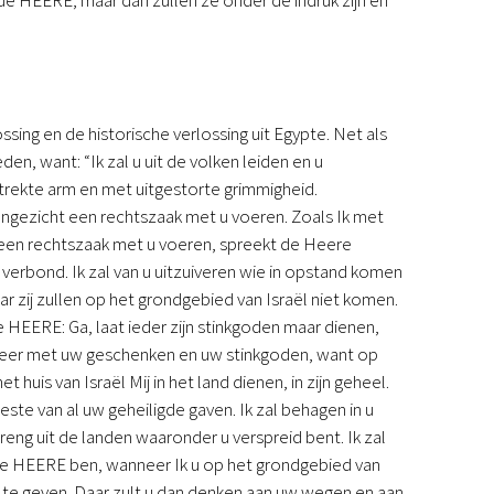
ing en de historische verlossing uit Egypte. Net als
en, want: “Ik zal u uit de volken leiden en u
trekte arm en met uitgestorte grimmigheid.
aangezicht een rechtszaak met u voeren. Zoals Ik met
k een rechtszaak met u voeren, spreekt de Heere
verbond. Ik zal van u uitzuiveren wie in opstand komen
aar zij zullen op het grondgebied van Israël niet komen.
e HEERE: Ga, laat ieder zijn stinkgoden maar dienen,
et meer met uw geschenken en uw stinkgoden, want op
huis van Israël Mij in het land dienen, in zijn geheel.
este van al uw geheiligde gaven. Ik zal behagen in u
eng uit de landen waaronder u verspreid bent. Ik zal
 de HEERE ben, wanneer Ik u op het grondgebied van
 te geven. Daar zult u dan denken aan uw wegen en aan