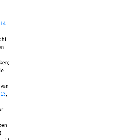
:14
.
cht
en
ken;
de
 van
:13
,
or
ken
).