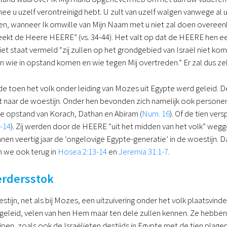
e u uzelf verontreinigd hebt. U zult van uzelf walgen vanwege al 
en, wanneer Ik omwille van Mijn Naam met u niet zal doen overee
reekt de Heere HEERE” (vs. 34-44). Het valt op dat de HEERE hen eers
et staat vermeld “zij zullen op het grondgebied van Israël niet kome
en wie in opstand komen en wie tegen Mij overtreden.” Er zal dus zel
 toen het volk onder leiding van Mozes uit Egypte werd geleid. De
t naar de woestijn. Onder hen bevonden zich namelijk ook person
e opstand van Korach, Dathan en Abiram (
Num. 16
). Of de tien ver
-14
). Zij werden door de HEERE “uit het midden van het volk” wegg
nen veertig jaar de ‘ongelovige Egypte-generatie’ in de woestijn.
n we ook terug in
Hosea 2:13-14
en
Jeremia 31:1-7
.
erdersstok
estijn, net als bij Mozes, een uitzuivering onder het volk plaatsvind
geleid, velen van hen Hem maar ten dele zullen kennen. Ze hebben
ijpen, zoals ook de Israëlieten destijds in Egypte met de tien plag