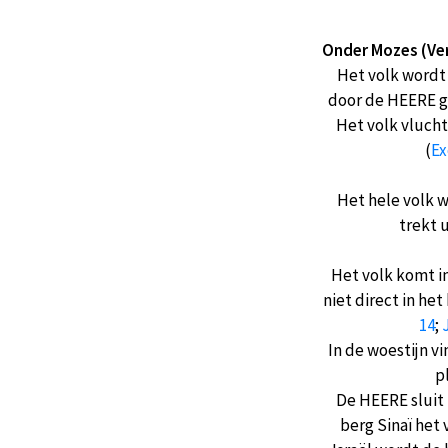
Onder Mozes (Ve
Het volk wordt
door de HEERE g
Het volk vlucht
(
Ex
Het hele volk 
trekt 
Het volk komt in
niet direct in het
14
;
J
In de woestijn v
p
De HEERE sluit 
berg Sinaï het 