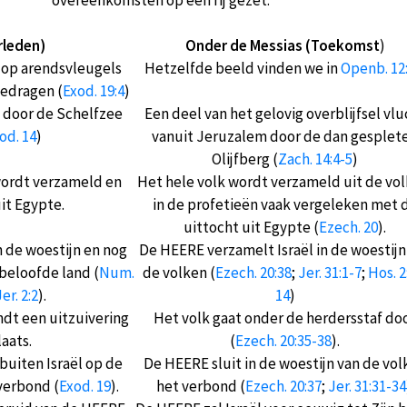
overeenkomsten op een rij gezet.
rleden)
Onder de Messias (Toekomst
)
 op arendsvleugels
Hetzelfde beeld vinden we in
Openb. 12
edragen (
Exod. 19:4
)
 door de Schelfzee
Een deel van het gelovig overblijfsel vlu
od. 14
)
vanuit Jeruzalem door de dan gesplet
Olijfberg (
Zach. 14:4-5
)
wordt verzameld en
Het hele volk wordt verzameld uit de vol
uit Egypte.
in de profetieën vaak vergeleken met 
uittocht uit Egypte (
Ezech. 20
).
 de woestijn en nog
De HEERE verzamelt Israël in de woestijn
 beloofde land (
Num.
de volken (
Ezech. 20:38
;
Jer. 31:1-7
;
Hos. 2
er. 2:2
).
14
)
indt een uitzuivering
Het volk gaat onder de herdersstaf do
laats.
(
Ezech. 20:35-38
).
buiten Israël op de
De HEERE sluit in de woestijn van de vol
verbond (
Exod. 19
).
het verbond (
Ezech. 20:37
;
Jer. 31:31-34