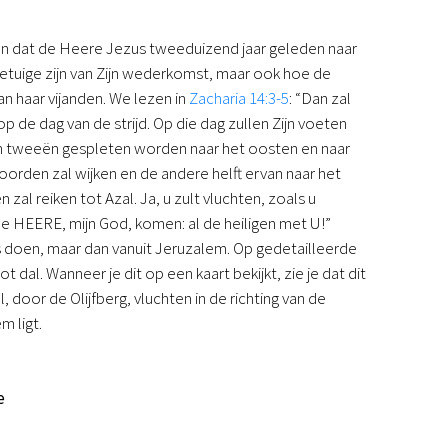
Podcast
Magazine
en dat de Heere Jezus tweeduizend jaar geleden naar
Digitale nieuwsbrief
getuige zijn van Zijn wederkomst, maar ook hoe de
Agenda
n haar vijanden. We lezen in
Zacharia 14:3-5
: “Dan zal
Kinderwerk
p de dag van de strijd. Op die dag zullen Zijn voeten
Jongerenwerk
g in tweeën gespleten worden naar het oosten en naar
Het Studiehuis (cursus)
noorden zal wijken en de andere helft ervan naar het
Webshop
zal reiken tot Azal. Ja, u zult vluchten, zoals u
Over ons
de HEERE, mijn God, komen: al de heiligen met U!”
Onze visie
ls doen, maar dan vanuit Jeruzalem. Op gedetailleerde
Geschiedenis
 dal. Wanneer je dit op een kaart bekijkt, zie je dat dit
Actueel
 door de Olijfberg, vluchten in de richting van de
ANBI
m ligt.
Veelgestelde vragen
Contact
Doneren
e