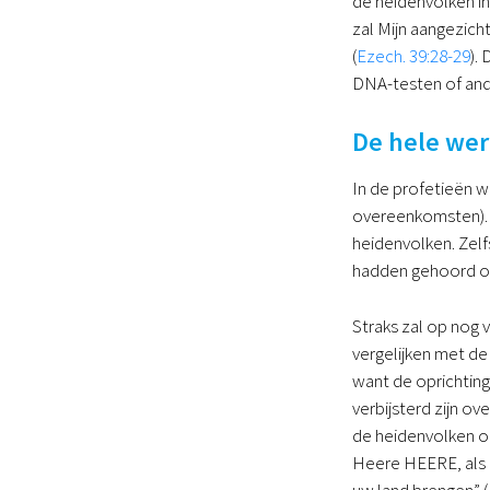
de heidenvolken in
zal Mijn aangezich
(
Ezech. 39:28-29
).
DNA-testen of and
De hele wer
In de profetieën w
overeenkomsten). 
heidenvolken. Zelfs
hadden gehoord ov
Straks zal op nog 
vergelijken met de 
want de oprichting
verbijsterd zijn ov
de heidenvolken on
Heere HEERE, als Ik
uw land brengen” (