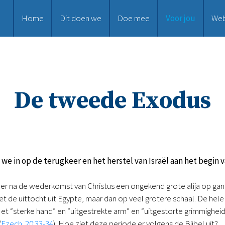
Home
Dit doen we
Doe mee
Voor jou
We
De tweede Exodus
n we in op de terugkeer en het herstel van Israël aan het begin 
t er na de wederkomst van Christus een ongekend grote alija op ga
t de uittocht uit Egypte, maar dan op veel grotere schaal. De hel
 Met “sterke hand” en “uitgestrekte arm” en “uitgestorte grimmigheid
(
Ezech. 20:33-34
). Hoe ziet deze periode er volgens de Bijbel uit?