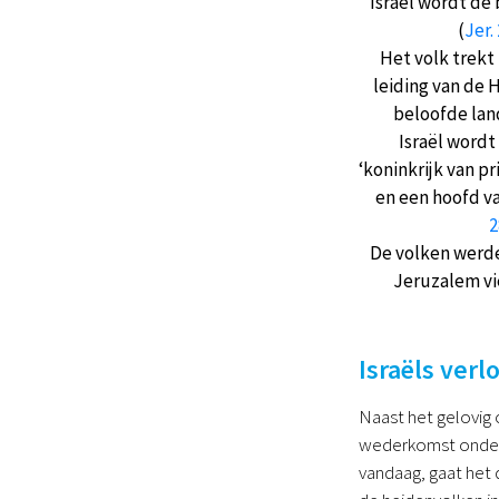
Israël wordt de
(
Jer. 
Het volk trekt
leiding van de 
beloofde lan
Israël wordt
‘koninkrijk van pr
en een hoofd va
2
De volken werd
Jeruzalem vie
Israëls verl
Naast het gelovig 
wederkomst onder 
vandaag, gaat het 