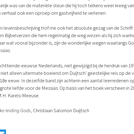
nkelijk was van de materiële steun die hij toch telkens weer kreeg v
jn verhaal ook een oproep om gastvrijheid te verlenen.
ijn levensbeschrijving trof me ook het absolute gezag van de Schrift
en Bijbelverzen die hem regelmatig de weg wezen als hij zich wanhop
ar wat vooral bijzonder is, zijn de wonderlijke wegen waarlangs God
ssias.
chttiende-eeuwse Nederlands, niet gewijzigd bij de herdruk van 197
 niet alleen uitermate boeiend om Duijtsch’ geestelijke reis op de 
18e eeuw. In dezelfde band zijn achterin een aantal leerredenen op
grote liefde voor de Messias. Op basis van het boek verscheen in 2
.H. Karels-Meeuse.
ke leiding Gods
, Christiaan Salomon Duijtsch