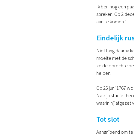
Ik ben nog een paa
spreken. Op 2 dece
aan te komen.”
Eindelijk ru
Niet lang daarna ko
moeite met de schi
ze de oprechte bed
helpen.
Op 25 juni 1767 wo
Na zijn studie theo
waarin hij afgezet
Tot slot
Aangrijpend om te l