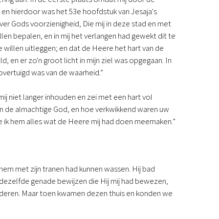
 en hierdoor was het 53e hoofdstuk van Jesaja's
er Gods voorzienigheid, Die mij in deze stad en met
llen bepalen, en in mij het verlangen had gewekt dit te
e willen uitleggen; en dat de Heere het hart van de
, en er zo'n groot licht in mijn ziel was opgegaan. In
 overtuigd was van de waarheid.”
ij niet langer inhouden en zei met een hart vol
van de almachtige God, en hoe verkwikkend waren uw
de ik hem alles wat de Heere mij had doen meemaken.”
n hem met zijn tranen had kunnen wassen. Hij bad
 dezelfde genade bewijzen die Hij mij had bewezen,
kinderen. Maar toen kwamen dezen thuis en konden we