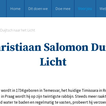
Home
Dit doen we
Doe mee
Voor jou
We
uijtsch naar het Licht
ristiaan Salomon Dui
Licht
wordt in 1734 geboren in Temesvar, het huidige Timisoara in R
n Praag wordt hij op zijn twintigste rabbijn. Steeds meer raakt
oud water te baden en regelmatig te vasten, probeert hij verzo