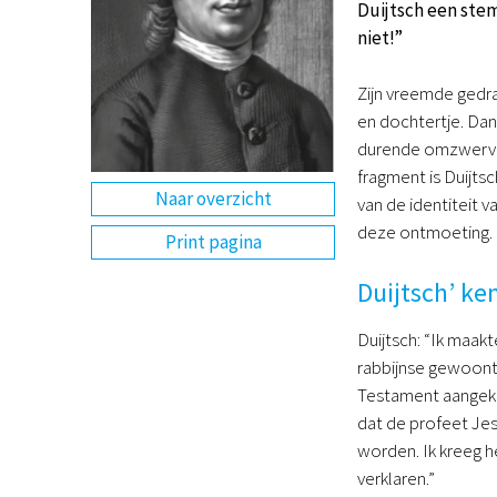
Duijtsch een stem
niet!”
Zijn vreemde gedr
en dochtertje. Dan 
durende omzwerving 
fragment is Duijts
Naar overzicht
van de identiteit 
deze ontmoeting.
Print pagina
Duijtsch’ ke
Duijtsch: “Ik maak
rabbijnse gewoont
Testament aangek
dat de profeet Jes
worden. Ik kreeg he
verklaren.”