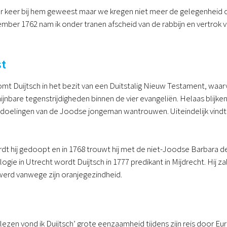
r keer bij hem geweest maar we kregen niet meer de gelegenheid o
mber 1762 nam ik onder tranen afscheid van de rabbijn en vertrok va
st
mt Duijtsch in het bezit van een Duitstalig Nieuw Testament, waarvan
jnbare tegenstrijdigheden binnen de vier evangeliën. Helaas blijke
oelingen van de Joodse jongeman wantrouwen. Uiteindelijk vindt h
rdt hij gedoopt en in 1768 trouwt hij met de niet-Joodse Barbara d
logie in Utrecht wordt Duijtsch in 1777 predikant in Mijdrecht. Hij zal
 werd vanwege zijn oranjegezindheid.
ezen vond ik Duijtsch’ grote eenzaamheid tijdens zijn reis door Europ