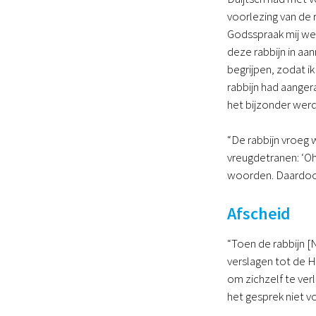
voorlezing van de 
Godsspraak mij wel
deze rabbijn in aan
begrijpen, zodat i
rabbijn had aangera
het bijzonder werd
“De rabbijn vroeg 
vreugdetranen: ‘O
woorden. Daardoor
Afscheid
“Toen de rabbijn [
verslagen tot de H
om zichzelf te ve
het gesprek niet v