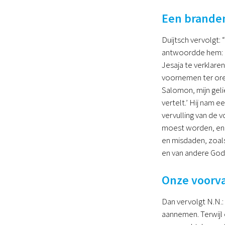
Een brande
Duijtsch vervolgt:
antwoordde hem: ‘
Jesaja te verklare
voornemen ter ore 
Salomon, mijn geli
vertelt.’ Hij nam e
vervulling van de 
moest worden, en 
en misdaden, zoals 
en van andere Gods
Onze voorv
Dan vervolgt N.N.:
aannemen. Terwijl 