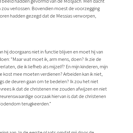
rd beeld hadden gevormd van de Mosjiach. Men dacht
en zou verlossen. Bovendien moest de voorzegging
evoren hadden gezegd dat de Messias verworpen,
hij doorgaans niet in functie blijven en moet hij van
 doen: “Maar wat moet ik, arm mens, doen? Ik zie de
rlaten, die ik liefheb als mijzelf? En mijn kinderen, mijn
e kost mee moeten verdienen? Arbeiden kan ik niet,
gs de deuren gaan om te bedelen? Ik zou het niet
ees ik dat de christenen me zouden afwijzen en niet
treurenswaardige oorzaak hiervan is dat de christenen
t jodendom terugkeerden.”
ing aan. In de eerste plaats omdat mij door de