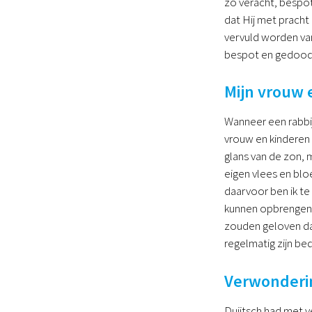
zo veracht, bespo
dat Hij met prach
vervuld worden va
bespot en gedood
Mijn vrouw 
Wanneer een rabbijn
vrouw en kinderen 
glans van de zon, m
eigen vlees en blo
daarvoor ben ik te
kunnen opbrengen 
zouden geloven dat
regelmatig zijn b
Verwonderin
Duijtsch had met v