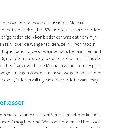
met me over de Talmoed discussiëren. Maar ik
et het verzoek mij het 53e hoofdstuk van de profeet
De enige reden die ik kon bedenken was dat hem mijn
 N.N. over de wangen rolden, zei hij: “Ach rabbijn
 hart openbaren, op voorwaarde dat u het aan niemand
28, met de grootste eerbied, en zei daarna: ‘Dít is de
 God heeft gezegd dat de Mosjiach veracht en bespot
nwege zijn eigen zonden, maar vanwege ónze zonden
gelezen, is de vervulling van deze profetie van Jesaja
erlosser
 Hem niet als hun Messias en Verlosser hebben kunnen
et Sanhedrin nog bestond. Waarom hebben ze Hem toch