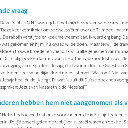
nde vraag
 “Deze [rabbijn N.N.] was erg blij met mijn bezoek en wilde direct 
Deze keer kom ik niet om te discussiëren over de Talmoed, maar m
n.’ De rabbijn verstijfde en keek me vreemd aan. Ik werd erg bang. 
was gekomen en hij mij nu kwaad wilde doen.” Maar terwijl de tranen
efde en trouwe broeder en vriend. Ik wil u alle geheimen van mijn
en Duitstalig boek en las mij voor uit Mattheüs, de hoofdstukken 26-
voorzegging van de profeet Jesaja, die tevoren door de Geest van
zelfs een zeer smadelijke dood moest sterven. Waarom? Niet va
Jesaja heel duidelijk zegt. En wat ik u uit dit Duitse boek heb voor
spraken: Jezus van Nazareth is de Messias!’”
aderen hebben hem niet aangenomen als v
 “Het is bedroevend dat onze voorvaderen die in Zijn tijd leefden
er in die tijd zoveel geleerde rabbijnen in Israël waren en ook h