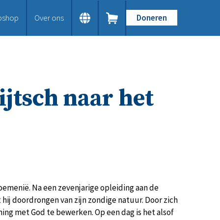
bshop
Over ons
Doneren
Home
Dit doen we
Bijbels op maat
Gods Woord aanbieden
jtsch naar het
Samenwerken en toerusten
Humanitaire hulp
Onze Bijbeluitgaven
Doe mee
Word vriend
Doneer
Bid mee
Schenkingen en legaten
oemenië. Na een zevenjarige opleiding aan de
Nodig ons uit
 hij doordrongen van zijn zondige natuur. Door zich
Voor jou
ening met God te bewerken. Op een dag is het alsof
Kennisbank