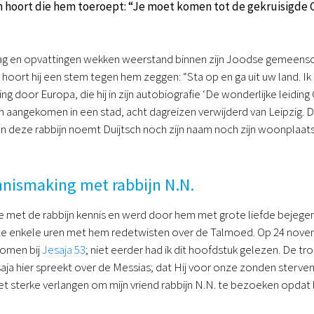
 hoort die hem toeroept: “Je moet komen tot de gekruisigde Ch
ag en opvattingen wekken weerstand binnen zijn Joodse gemeensch
hoort hij een stem tegen hem zeggen: “Sta op en ga uit uw land. Ik za
door Europa, die hij in zijn autobiografie ‘De wonderlijke leiding 
ch aangekomen in een stad, acht dagreizen verwijderd van Leipzig. D
van deze rabbijn noemt Duijtsch noch zijn naam noch zijn woonplaats
nnismaking met rabbijn N.N.
te met de rabbijn kennis en werd door hem met grote liefde bejegen
e enkele uren met hem redetwisten over de Talmoed. Op 24 novemb
omen bij
Jesaja 53
; niet eerder had ik dit hoofdstuk gelezen. De tr
aja hier spreekt over de Messias; dat Hij voor onze zonden sterv
t sterke verlangen om mijn vriend rabbijn N.N. te bezoeken opdat hi