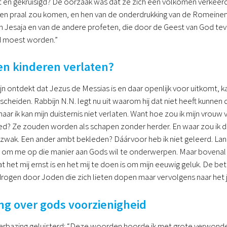
t en gekruisigd? De oorzaak was dat ze zich een volkomen verkee
t en praal zou komen, en hen van de onderdrukking van de Romein
n Jesaja en van de andere profeten, die door de Geest van God t
 moest worden.”
en kinderen verlaten?
 ontdekt dat Jezus de Messias is en daar openlijk voor uitkomt, kan 
scheiden. Rabbijn N.N. legt nu uit waarom hij dat niet heeft kunnen
aar ik kan mijn duisternis niet verlaten. Want hoe zou ik mijn vrouw ve
ed? Ze zouden worden als schapen zonder herder. En waar zou ik d
 zwak. Een ander ambt bekleden? Dáárvoor heb ik niet geleerd. Lan
om me op die manier aan Gods wil te onderwerpen. Maar bovenal vr
 het mij ernst is en het mij te doen is om mijn eeuwig geluk. De be
edrogen door Joden die zich lieten dopen maar vervolgens naar he
g over gods voorzienigheid
erbazing geluisterd: “Deze woorden hoorde ik met grote verwonder