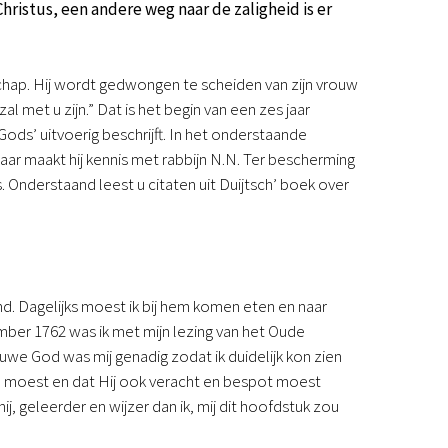
ristus, een andere weg naar de zaligheid is er
Podcast
Magazine
Digitale nieuwsbrief
ap. Hij wordt gedwongen te scheiden van zijn vrouw
Agenda
l met u zijn.” Dat is het begin van een zes jaar
Kinderwerk
Gods’ uitvoerig beschrijft. In het onderstaande
Jongerenwerk
aar maakt hij kennis met rabbijn N.N. Ter bescherming
Het Studiehuis (cursus)
. Onderstaand leest u citaten uit Duijtsch’ boek over
Webshop
Over ons
Onze visie
Geschiedenis
Actueel
d. Dagelijks moest ik bij hem komen eten en naar
ANBI
er 1762 was ik met mijn lezing van het Oude
Veelgestelde vragen
ouwe God was mij genadig zodat ik duidelijk kon zien
Contact
en moest en dat Hij ook veracht en bespot moest
Doneren
j, geleerder en wijzer dan ik, mij dit hoofdstuk zou