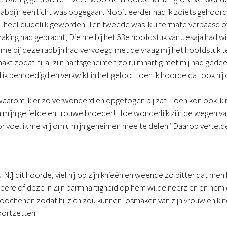
rabbijn een licht was opgegaan. Nooit eerder had ik zoiets gehoord
 heel duidelijk geworden. Ten tweede was ik uitermate verbaasd ov
raking had gebracht, Die me bij het 53e hoofdstuk van Jesaja had wi
k me bij deze rabbijn had vervoegd met de vraag mij het hoofdstuk t
akt zodat hij al zijn hartsgeheimen zo ruimhartig met mij had gedeeld
 ik bemoedigd en verkwikt in het geloof toen ik hoorde dat ook hij
waarom ik er zo verwonderd en opgetogen bij zat. Toen kon ook ik m
h mijn geliefde en trouwe broeder! Hoe wonderlijk zijn de wegen 
 voel ik me vrij om u míjn geheimen mee te delen.’ Daarop vertel
N.N.] dit hoorde, viel hij op zijn knieën en weende zo bitter dat me
eere of deze in Zijn barmhartigheid op hem wilde neerzien en hem
rloochenen zodat hij zich zou kunnen losmaken van zijn vrouw en 
oortzetten.