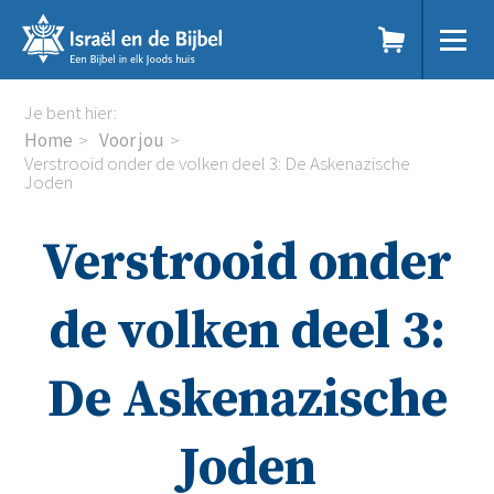
Sla
links
over
Spring
Home
Je bent hier:
naar
Dit doen we
Home
Voor jou
de
Doe mee
Verstrooid onder de volken deel 3: De Askenazische
inhoud
Joden
Voor jou
Spring
Kennisbank
naar
Podcast
Verstrooid onder
de
Magazine
navigatie
Digitale nieuwsbrief
de volken deel 3:
Agenda
Kinderwerk
Jongerenwerk
De Askenazische
Het Studiehuis (cursus)
Webshop
Joden
Over ons