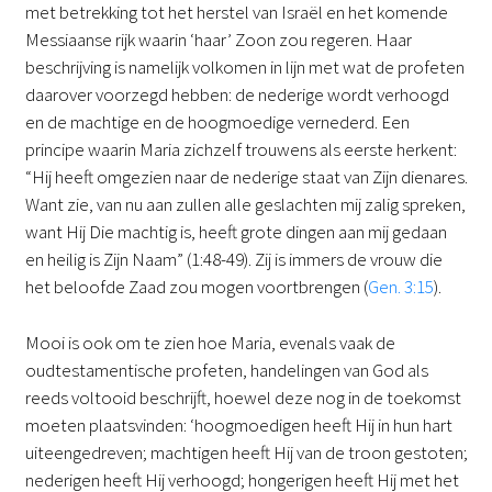
met betrekking tot het herstel van Israël en het komende
Messiaanse rijk waarin ‘haar’ Zoon zou regeren. Haar
beschrijving is namelijk volkomen in lijn met wat de profeten
daarover voorzegd hebben: de nederige wordt verhoogd
en de machtige en de hoogmoedige vernederd. Een
principe waarin Maria zichzelf trouwens als eerste herkent:
“Hij heeft omgezien naar de nederige staat van Zijn dienares.
Want zie, van nu aan zullen alle geslachten mij zalig spreken,
want Hij Die machtig is, heeft grote dingen aan mij gedaan
en heilig is Zijn Naam” (1:48-49). Zij is immers de vrouw die
het beloofde Zaad zou mogen voortbrengen (
Gen. 3:15
).
Mooi is ook om te zien hoe Maria, evenals vaak de
oudtestamentische profeten, handelingen van God als
reeds voltooid beschrijft, hoewel deze nog in de toekomst
moeten plaatsvinden: ‘hoogmoedigen heeft Hij in hun hart
uiteengedreven; machtigen heeft Hij van de troon gestoten;
nederigen heeft Hij verhoogd; hongerigen heeft Hij met het