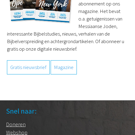
abonnement op ons
magazine. Het bevat
o.a. getuigenissen van
Messiaanse Joden,
interessante Bijbelstudies, nieuws, verhalen van de
Bijbelverspreiding en achtergrondartikelen. Of abonneer u
gratis op onze digitale nieuwsbrief.
Gratis nieuwsbrief
Magazine
Snel naar:
Doneren
Webshop