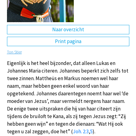
DE
EN
NL
RU
Naar overzicht
Print pagina
Ton Stier
Eigenlijk is het heel bijzonder, dat alleen Lukas en
Johannes Maria citeren. Johannes beperkt zich zelfs tot
twee zinnen. Mattheüs en Markus noemen wel haar
naam, maar hebben geen enkel woord van haar
opgetekend. Johannes daarentegen noemt haar wel ‘de
moeder van Jezus’, maar vermeldt nergens haar naam.
De enige twee uitspraken die hij van haar citeert zijn
tijdens de bruiloft te Kana, als zij tegen Jezus zegt: “Zij
hebben geen wijn” en tegen de dienaars: “Wat Hij ook
tegen u zal zeggen, doe het” (
Joh. 2:3
,
5
).