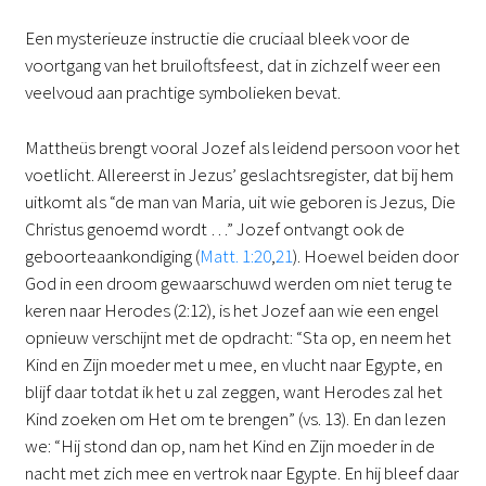
Een mysterieuze instructie die cruciaal bleek voor de
voortgang van het bruiloftsfeest, dat in zichzelf weer een
veelvoud aan prachtige symbolieken bevat.
Mattheüs brengt vooral Jozef als leidend persoon voor het
voetlicht. Allereerst in Jezus’ geslachtsregister, dat bij hem
uitkomt als “de man van Maria, uit wie geboren is Jezus, Die
Christus genoemd wordt …” Jozef ontvangt ook de
geboorteaankondiging (
Matt. 1:20
,
21
). Hoewel beiden door
God in een droom gewaarschuwd werden om niet terug te
keren naar Herodes (2:12), is het Jozef aan wie een engel
opnieuw verschijnt met de opdracht: “Sta op, en neem het
Kind en Zijn moeder met u mee, en vlucht naar Egypte, en
blijf daar totdat ik het u zal zeggen, want Herodes zal het
Kind zoeken om Het om te brengen” (vs. 13). En dan lezen
we: “Hij stond dan op, nam het Kind en Zijn moeder in de
nacht met zich mee en vertrok naar Egypte. En hij bleef daar