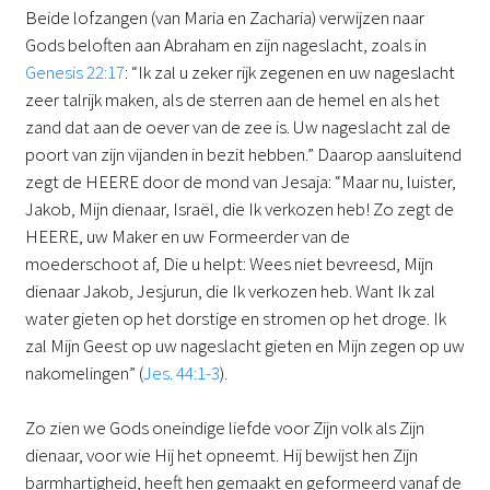
Beide lofzangen (van Maria en Zacharia) verwijzen naar
Gods beloften aan Abraham en zijn nageslacht, zoals in
Genesis 22:17
: “Ik zal u zeker rijk zegenen en uw nageslacht
zeer talrijk maken, als de sterren aan de hemel en als het
zand dat aan de oever van de zee is. Uw nageslacht zal de
poort van zijn vijanden in bezit hebben.” Daarop aansluitend
zegt de HEERE door de mond van Jesaja: “Maar nu, luister,
Jakob, Mijn dienaar, Israël, die Ik verkozen heb! Zo zegt de
HEERE, uw Maker en uw Formeerder van de
moederschoot af, Die u helpt: Wees niet bevreesd, Mijn
dienaar Jakob, Jesjurun, die Ik verkozen heb. Want Ik zal
water gieten op het dorstige en stromen op het droge. Ik
zal Mijn Geest op uw nageslacht gieten en Mijn zegen op uw
nakomelingen” (
Jes. 44:1-3
).
Zo zien we Gods oneindige liefde voor Zijn volk als Zijn
dienaar, voor wie Hij het opneemt. Hij bewijst hen Zijn
barmhartigheid, heeft hen gemaakt en geformeerd vanaf de