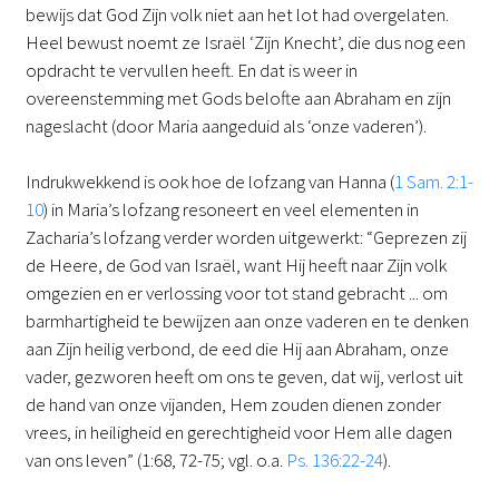
bewijs dat God Zijn volk niet aan het lot had overgelaten.
Heel bewust noemt ze Israël ‘Zijn Knecht’, die dus nog een
opdracht te vervullen heeft. En dat is weer in
overeenstemming met Gods belofte aan Abraham en zijn
nageslacht (door Maria aangeduid als ‘onze vaderen’).
Indrukwekkend is ook hoe de lofzang van Hanna (
1 Sam. 2:1-
10
) in Maria’s lofzang resoneert en veel elementen in
Zacharia’s lofzang verder worden uitgewerkt: “Geprezen zij
de Heere, de God van Israël, want Hij heeft naar Zijn volk
omgezien en er verlossing voor tot stand gebracht ... om
barmhartigheid te bewijzen aan onze vaderen en te denken
aan Zijn heilig verbond, de eed die Hij aan Abraham, onze
vader, gezworen heeft om ons te geven, dat wij, verlost uit
de hand van onze vijanden, Hem zouden dienen zonder
vrees, in heiligheid en gerechtigheid voor Hem alle dagen
van ons leven” (1:68, 72-75; vgl. o.a.
Ps. 136:22-24
).