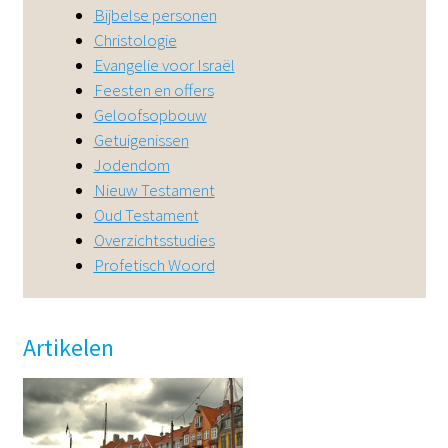
Bijbelse personen
DE
EN
NL
RU
Christologie
Evangelie voor Israël
Feesten en offers
Geloofsopbouw
Getuigenissen
Jodendom
Nieuw Testament
Oud Testament
Overzichtsstudies
Profetisch Woord
Artikelen