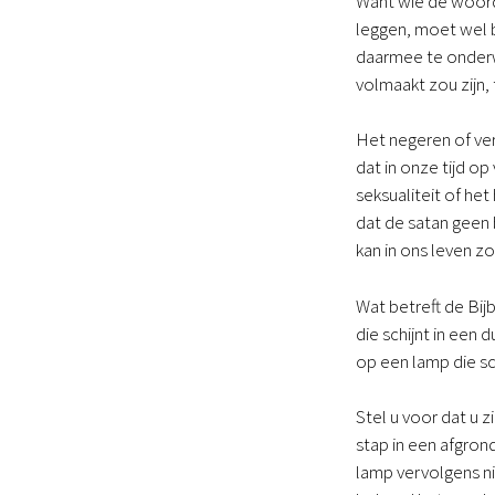
Want wie de woord
leggen, moet wel b
daarmee te onderw
volmaakt zou zijn,
Het negeren of ve
dat in onze tijd o
seksualiteit of he
dat de satan geen 
kan in ons leven 
Wat betreft de Bij
die schijnt in een 
op een lamp die sc
Stel u voor dat u z
stap in een afgro
lamp vervolgens ni