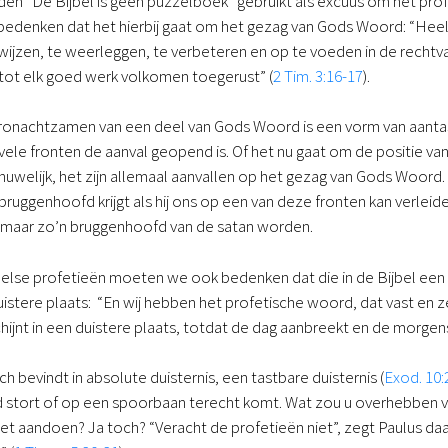
en “De Bijbel is geen puzzelboek” gebruikt als excuus om het pro
edenken dat het hierbij gaat om het gezag van Gods Woord: “Heel d
ijzen, te weerleggen, te verbeteren en op te voeden in de recht
 tot elk goed werk volkomen toegerust” (
2 Tim. 3:16-17
).
ronachtzamen van een deel van Gods Woord is een vorm van aantas
p vele fronten de aanval geopend is. Of het nu gaat om de positie 
t huwelijk, het zijn allemaal aanvallen op het gezag van Gods Woo
bruggenhoofd krijgt als hij ons op een van deze fronten kan verle
zomaar zo’n bruggenhoofd van de satan worden.
belse profetieën moeten we ook bedenken dat die in de Bijbel een h
duistere plaats: “En wij hebben het profetische woord, dat vast en z
hijnt in een duistere plaats, totdat de dag aanbreekt en de morgens
ich bevindt in absolute duisternis, een tastbare duisternis (
Exod. 10:
nd stort of op een spoorbaan terecht komt. Wat zou u overhebben 
et aandoen? Ja toch? “Veracht de profetieën niet”, zegt Paulus d