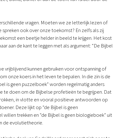
Podcast
Magazine
Digitale nieuwsbrief
verschillende vragen. Moeten we ze letterlijk lezen of
Agenda
e spreken ook over onze toekomst? En zelfs als zij
Kinderwerk
ekomst een beetje helder in beeld te krijgen. Het kost
Jongerenwerk
aar aan de kant te leggen met als argument: “De Bijbel
Het Studiehuis (cursus)
Webshop
Over ons
we vrijblijvend kunnen gebruiken voor ontspanning of
Onze visie
g om onze koers in het leven te bepalen. In die zin is de
Geschiedenis
ijbel is geen puzzelboek” worden regelmatig anders
Actueel
te te doen om de Bijbelse profetieën te begrijpen. Dat
ANBI
brokken, in vlotte en vooral positieve antwoorden op
Veelgestelde vragen
oener. Deze lijkt op “de Bijbel is geen
Contact
el willen trekken en “de Bijbel is geen biologieboek” uit
Doneren
 de evolutietheorie.