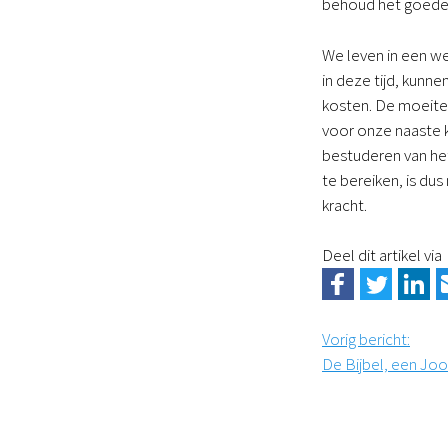
behoud het goede”
We leven in een we
in deze tijd, kunne
kosten. De moeite 
voor onze naaste k
bestuderen van het
te bereiken, is du
kracht.
Deel dit artikel via
Vorig bericht
:
De Bijbel, een Jo