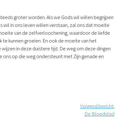
steeds groter worden. Als we Gods wil willen begrijpen
s wil in ons leven willen verstaan, zal ons dat moeite
moeite van de zelfverloochening, waardoor de liefde
k te kunnen groeien. En ook de moeite van het
wijzen in deze duistere tijd. De weg om deze dingen
ere ons op die weg ondersteunt met Zijn genade en
Volgend bericht
:
De Bloedstad