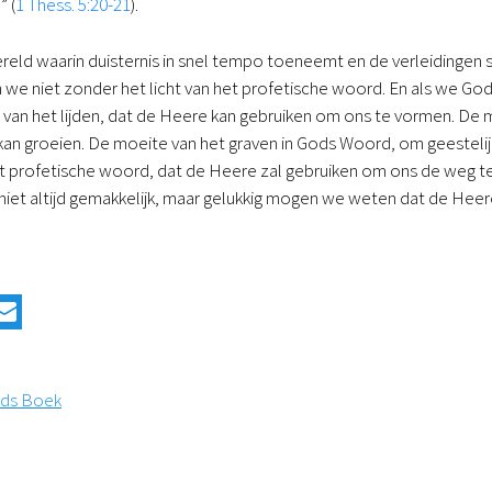
 (
1 Thess. 5:20-21
).
reld waarin duisternis in snel tempo toeneemt en de verleidingen 
n we niet zonder het licht van het profetische woord. En als we God
van het lijden, dat de Heere kan gebruiken om ons te vormen. De 
an groeien. De moeite van het graven in Gods Woord, om geestelij
 profetische woord, dat de Heere zal gebruiken om ons de weg te 
s niet altijd gemakkelijk, maar gelukkig mogen we weten dat de He
ods Boek