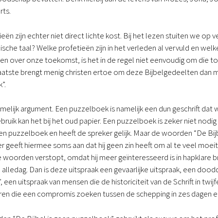
rts.
eën zijn echter niet direct lichte kost. Bij het lezen stuiten we op 
sche taal? Welke profetieën zijn in het verleden al vervuld en welk
ken over onze toekomst, is het in de regel niet eenvoudig om die to
laatste brengt menig christen ertoe om deze Bijbelgedeelten dan m
”.
emelijk argument. Een puzzelboek is namelijk een dun geschrift dat 
 gebruik kan het bij het oud papier. Een puzzelboek is zeker niet nodi
een puzzelboek en heeft de spreker gelijk. Maar de woorden “De B
er geeft hiermee soms aan dat hij geen zin heeft om al te veel moei
ze woorden verstopt, omdat hij meer geïnteresseerd is in hapklare 
alledag. Dan is deze uitspraak een gevaarlijke uitspraak, een doodd
een uitspraak van mensen die de historiciteit van de Schrift in twijf
en die een compromis zoeken tussen de schepping in zes dagen en