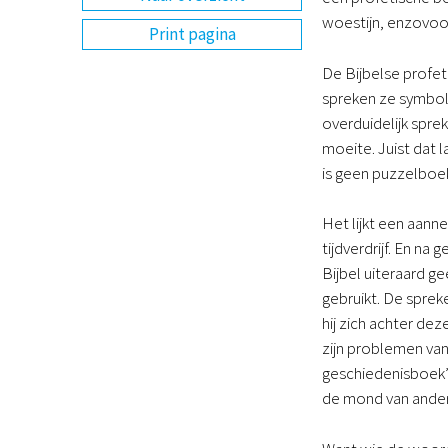
woestijn, enzovoo
Print pagina
De Bijbelse profeti
spreken ze symboli
overduidelijk spre
moeite. Juist dat 
is geen puzzelboek
Het lijkt een aann
tijdverdrijf. En na
Bijbel uiteraard g
gebruikt. De sprek
hij zich achter de
zijn problemen van 
geschiedenisboek”, 
de mond van ander