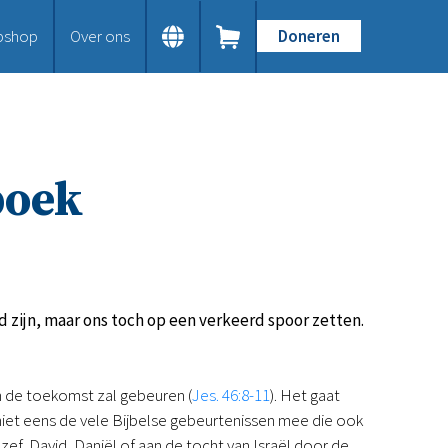
bshop
Over ons
Doneren
Home
Dit doen we
Bijbels op maat
Gods Woord aanbieden
boek
Samenwerken en toerusten
Humanitaire hulp
Onze Bijbeluitgaven
Doe mee
Word vriend
Doneer
zijn, maar ons toch op een verkeerd spoor zetten.
Bid mee
Schenkingen en legaten
Nodig ons uit
 in de toekomst zal gebeuren (
Jes. 46:8-11
). Het gaat
Voor jou
 niet eens de vele Bijbelse gebeurtenissen mee die ook
Kennisbank
ef, David, Daniël of aan de tocht van Israël door de