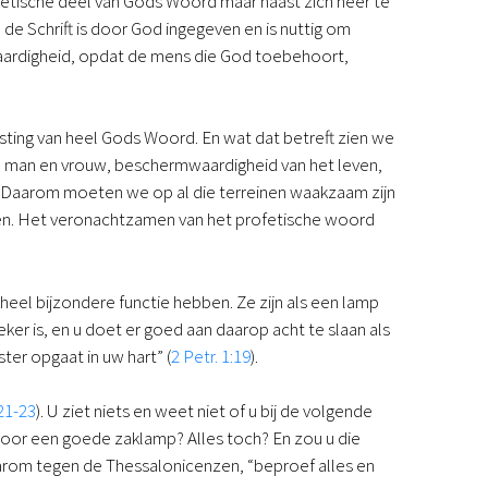
fetische deel van Gods Woord maar naast zich neer te
e Schrift is door God ingegeven en is nuttig om
vaardigheid, opdat de mens die God toebehoort,
ting van heel Gods Woord. En wat dat betreft zien we
van man en vrouw, beschermwaardigheid van het leven,
rd. Daarom moeten we op al die terreinen waakzaam zijn
iden. Het veronachtzamen van het profetische woord
eel bijzondere functie hebben. Ze zijn als een lamp
eker is, en u doet er goed aan daarop acht te slaan als
ter opgaat in uw hart” (
2 Petr. 1:19
).
21-23
). U ziet niets en weet niet of u bij de volgende
voor een goede zaklamp? Alles toch? En zou u die
aarom tegen de Thessalonicenzen, “beproef alles en