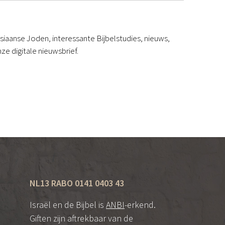
iaanse Joden, interessante Bijbelstudies, nieuws,
ze digitale nieuwsbrief.
NL13 RABO 0141 0403 43
Israël en de Bijbel is
ANBI
-erkend.
Giften zijn aftrekbaar van de