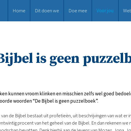
Home
Dit doen we
Doe mee
Voor jou
We
Bijbel is geen puzzel
en kunnen vroom klinken en misschien zelfs wel goed bedoeld 
hoorde woorden “De Bijbel is geen puzzelboek”.
 van de Bijbel bestaat uit profetieën, uit beschrijvingen van wat er
jfentwintig procent van het geheel van de Bijbel. En dan rekenen we
odschap bevatten. Denk hierbij aan de levens van Mozes, Jona, Joz