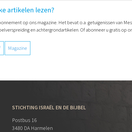
ke artikelen lezen?
onnement op ons magazine. Het bevat o.a. getuigenissen van Mess
belverspreiding en achtergrondartikelen. Of abonneer u gratis op on
f
Magazine
STICHTING ISRAËL EN DE BIJBEL
Postbus 16
3480 DA Harmelen