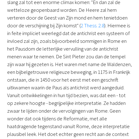
slang zal tot een enorme climax komen: "En dan zal de
wetteloze geopenbaard worden. De Heere zal hem
verteren door de Geest van Zijn mond en hem tenietdoen
door de verschijning bij Zijn komst" (
2 Thess. 2:8
). Hiermee is
in feite impliciet weerlegd dat de antichrist een systeem of
invloed zal zijn, zoals bijvoorbeeld sommigen in Rome en
het Pausdom de letterlijke vervulling van de antichrist
menen waar te nemen. De Sint Pieter zou dan de tempel
zijn waar hij gezeten is. Het waren met name de Waldenzen,
een bijbelgetrouwe religieuze beweging, in 1175 in Frankrijk
ontstaan, die in 1450 voor het eerst met een geschrift
uitkwamen waarin de Paus als antichrist werd aangeduid.
Vanuit ontwikkelingen in hun tijd bezien, was dat een - tot
op zekere hoogte - begrijpelijke interpretatie. Ze hadden
zwaar te lijden onder de vervolgingen van Rome. Geen
wonder dat ook tijdens de Reformatie, met alle
haatdragende tegenstand vanuit Rome, deze interpretatie
plausibel leek. Het doet echter geen recht aan de context