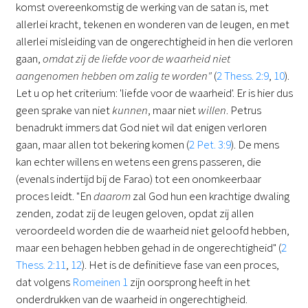
komst overeenkomstig de werking van de satan is, met
allerlei kracht, tekenen en wonderen van de leugen, en met
allerlei misleiding van de ongerechtigheid in hen die verloren
gaan,
omdat zij de liefde voor de waarheid niet
aangenomen hebben om zalig te worden"
(
2 Thess. 2:9
,
10
).
Let u op het criterium: 'liefde voor de waarheid'. Er is hier dus
geen sprake van niet
kunnen
, maar niet
willen
. Petrus
benadrukt immers dat God niet wil dat enigen verloren
gaan, maar allen tot bekering komen (
2 Pet. 3:9
). De mens
kan echter willens en wetens een grens passeren, die
(evenals indertijd bij de Farao) tot een onomkeerbaar
proces leidt. "En
daarom
zal God hun een krachtige dwaling
zenden, zodat zij de leugen geloven, opdat zij allen
veroordeeld worden die de waarheid niet geloofd hebben,
maar een behagen hebben gehad in de ongerechtigheid" (
2
Thess. 2:11
,
12
). Het is de definitieve fase van een proces,
dat volgens
Romeinen 1
zijn oorsprong heeft in het
onderdrukken van de waarheid in ongerechtigheid.