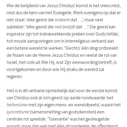
Wie de belijdenis van Jezus Christus' komst in het vlees mist,
mist dus de kern van het Evangelie. Merk overigens op dat er
niet staat: 'elke geest die
ontkent
dat …', maar veel
subtieler: "elke geest die
niet belijdt
dat …" Die geest kan
inspirator zijn tot indrukwekkende preken over Gods liefde;
tot mooie aansporingen om in interreligieus verband aan
een betere wereld te werken. 'Slechts' één ding ontbreekt:
de Naam van de Heere Jezus Christus en veelal de rol van
Israël, het volk uit Wie Hij, wat Zijn vleeswording betreft, is
voortgekomen en door wie Hij straks de wereld zal
regeren.
Het is in dit verband opmerkelijk dat voor de eerste komst
van Christus ook al zo'n geest op aarde rondwaarde: het
hellenisme
met zijn eigen mens- en wereldbeeld, waarin het
syncretisme
(samensmelting van godsdiensten) een
centrale rol speelde. 'Tolerantie' was het gevleugelde
woord, maar dan wel met één uitzondering: de offerdienst