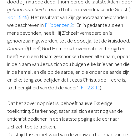
dood zijn intrede deed, triomfeerde 'de laatste Adam' door
gehoorzaamheid
en werd tot een levendmakende Geest (
1
Kor. 15:45
). Het resultaat van Zijn gehoorzaamheid vinden
we beschreven in
Filippenzen 2
: "En in gedaante als een
mens bevonden, heeft Hij Zichzelf vernederd en is
gehoorzaam geworden, tot de dood, ja, tot de kruisdood.
Daarom
(!) heeft God Hem ook bovenmate verhoogd en
heeft Hem een Naam geschonken boven alle naam, opdat
in de Naam van Jezus zich zou buigen elke knie van hen die
in de hemel, en die op de aarde, en die onder de aarde zijn,
en elke tong zou belijden dat Jezus Christus de Heere is,
tot heerlijkheid van God de Vader" (
Fil. 2:8-11
).
Dat het zover nog niet is, behoeft nauwelijks enige
toelichting. Sterker nog, satan zal zich eerst nog van de
antichrist bedienen in een laatste poging alle eer naar
zichzelf toe te trekken.
De strijd tussen het zaad van de vrouw en het zaad van de