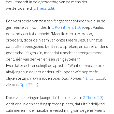
dat uitmondt in de
openbaring
van de mens der
wetteloosheid (
2 Thess. 2:8
).
Een voorbeeld van zo'n schiftingsproces vinden we al in de
gemeente van Korinthe. In
1 Korinthiërs 1:10
roept Paulus
eerst nog op tot eenheid: "Maar ik roep u ertoe op,
broeders, door de Naam van onze Heere Jezus Christus,
dat u allen eensgezind bent in uw spreken, en dat er onder u
geen scheuringen zijn, maar dat u hecht aaneengesmeed
bent, één van denken en één van gevoelen".
Even later echter schrijft de apostel: "Want er
moeten
ook
afwijkingen in de leer onder u zijn, opdat wie beproefd
blijken te zijn, in uw midden
openbaar komen
" (
1 Kor. 11:19
,
zie ook
Opb. 22:11
).
Door valse leringen (aangeduid als de afval in
2 Thess. 2:3
)
vindt er dus een schiftingsproces plaats, dat uiteindelijk zal
culmineren in de macabere verschijning van degene "wiens