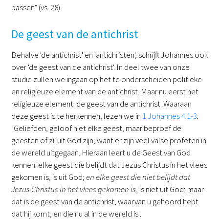
passen" (vs. 28).
De geest van de antichrist
Behalve 'de antichrist' en 'antichristen', schrijft Johannes ook
over 'de geest van de antichrist'. In deel twee van onze
studie zullen we ingaan op het te onderscheiden politieke
en religieuze element van de antichrist. Maar nu eerst het
religieuze element: de geest van de antichrist. Waaraan
deze geest is te herkennen, lezen we in
1 Johannes 4:1-3
:
"Geliefden, geloof niet elke geest, maar beproef de
geesten of zij uit God zijn; want er zijn veel valse profeten in
de wereld uitgegaan. Hieraan leert u de Geest van God
kennen: elke geest die belijdt dat Jezus Christus in het vlees
gekomen is, is uit God;
en elke geest die niet belijdt dat
Jezus Christus in het vlees gekomen is
, is niet uit God; maar
dat is de geest van de antichrist, waarvan u gehoord hebt
dat hij komt, en die nu al in de wereld is".