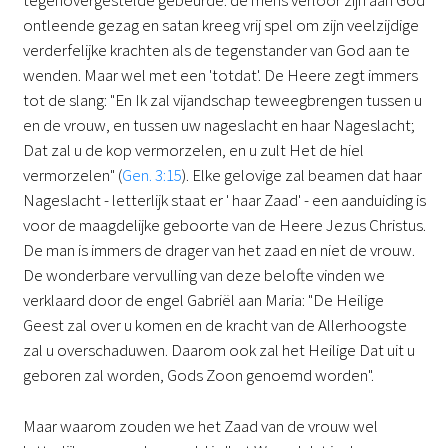
tegenovergestelde gebeurde: de mens verloor zijn aan God
ontleende gezag en satan kreeg vrij spel om zijn veelzijdige
verderfelijke krachten als de tegenstander van God aan te
wenden. Maar wel met een 'totdat'. De Heere zegt immers
tot de slang: "En Ik zal vijandschap teweegbrengen tussen u
en de vrouw, en tussen uw nageslacht en haar Nageslacht;
Dat zal u de kop vermorzelen, en u zult Het de hiel
vermorzelen" (
Gen. 3:15
). Elke gelovige zal beamen dat haar
Nageslacht - letterlijk staat er ' haar Zaad' - een aanduiding is
voor de maagdelijke geboorte van de Heere Jezus Christus.
De man is immers de drager van het zaad en niet de vrouw.
De wonderbare vervulling van deze belofte vinden we
verklaard door de engel Gabriël aan Maria: "De Heilige
Geest zal over u komen en de kracht van de Allerhoogste
zal u overschaduwen. Daarom ook zal het Heilige Dat uit u
geboren zal worden, Gods Zoon genoemd worden".
Maar waarom zouden we het Zaad van de vrouw wel