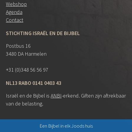
Webshop
Agenda
Contact
STICHTING ISRAËL EN DE BIJBEL
Postbus 16
3480 DA Harmelen
+31 (0)348 56 56 97
NL13 RABO 0141 0403 43
Israël en de Bijbel is
ANBI
-erkend. Giften zijn aftrekbaar
van de belasting.
Een Bijbel in elk Joods huis