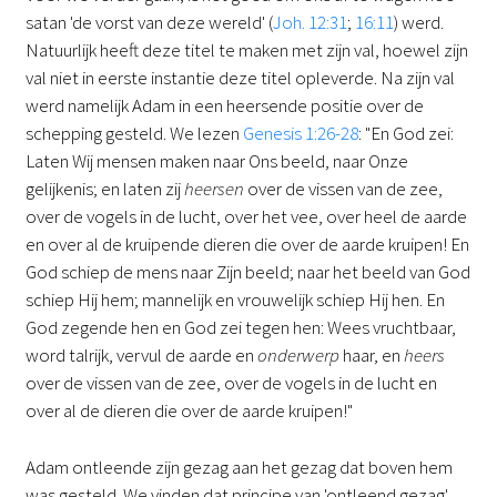
satan 'de vorst van deze wereld' (
Joh. 12:31
;
16:11
) werd.
Natuurlijk heeft deze titel te maken met zijn val, hoewel zijn
val niet in eerste instantie deze titel opleverde. Na zijn val
werd namelijk Adam in een heersende positie over de
schepping gesteld. We lezen
Genesis 1:26-28
: "En God zei:
Laten Wij mensen maken naar Ons beeld, naar Onze
gelijkenis; en laten zij
heersen
over de vissen van de zee,
over de vogels in de lucht, over het vee, over heel de aarde
en over al de kruipende dieren die over de aarde kruipen! En
God schiep de mens naar Zijn beeld; naar het beeld van God
schiep Hij hem; mannelijk en vrouwelijk schiep Hij hen. En
God zegende hen en God zei tegen hen: Wees vruchtbaar,
word talrijk, vervul de aarde en
onderwerp
haar, en
heers
over de vissen van de zee, over de vogels in de lucht en
over al de dieren die over de aarde kruipen!"
Adam ontleende zijn gezag aan het gezag dat boven hem
was gesteld. We vinden dat principe van 'ontleend gezag'