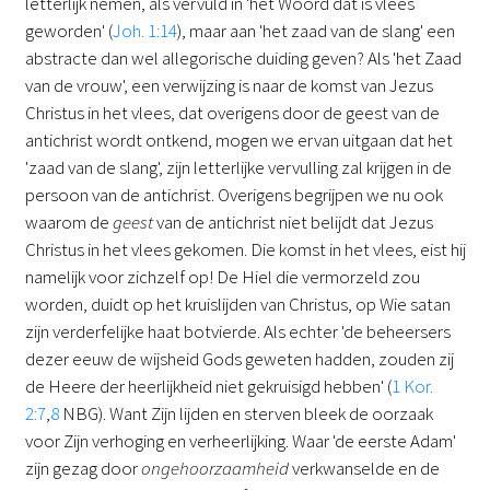
letterlijk nemen, als vervuld in 'het Woord dat is vlees
geworden' (
Joh. 1:14
), maar aan 'het zaad van de slang' een
abstracte dan wel allegorische duiding geven? Als 'het Zaad
van de vrouw', een verwijzing is naar de komst van Jezus
Christus in het vlees, dat overigens door de geest van de
antichrist wordt ontkend, mogen we ervan uitgaan dat het
'zaad van de slang', zijn letterlijke vervulling zal krijgen in de
persoon van de antichrist. Overigens begrijpen we nu ook
waarom de
geest
van de antichrist niet belijdt dat Jezus
Christus in het vlees gekomen. Die komst in het vlees, eist hij
namelijk voor zichzelf op! De Hiel die vermorzeld zou
worden, duidt op het kruislijden van Christus, op Wie satan
zijn verderfelijke haat botvierde. Als echter 'de beheersers
dezer eeuw de wijsheid Gods geweten hadden, zouden zij
de Heere der heerlijkheid niet gekruisigd hebben' (
1 Kor.
2:7
,
8
NBG). Want Zijn lijden en sterven bleek de oorzaak
voor Zijn verhoging en verheerlijking. Waar 'de eerste Adam'
zijn gezag door
ongehoorzaamheid
verkwanselde en de