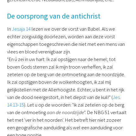
De oorsprong van de antichrist
In
Jesaja 14
lezen we over de vorst van Babel. Als we
echter zorgvuldig doorlezen, worden aan deze vorst
eigenschappen toegeschreven die niet met een mens van
vlees en bloed verenigbaar zijn.
"En ú zei in uw hart: Ik zal opstijgen naar de hemel; tot
boven Gods sterren zal ik mijn troon verheffen, ik zal
zetelen op de berg van de ontmoeting aan de noordzijde.
Ik zal opstijgen boven de wolkenhoogten, ik zal mij
gelijkstellen met de Allerhoogste. Echter, u bent in het rijk
van de dood neergestort, in het diepst van de kuil!" (
Jes.
14:13-15
). Let u op de woorden: "ik zal zetelen op de berg
van de ontmoeting
aan de noordzijde
". De NBG 51 vertaalt
het met 'ver in het noorden'. Het betreft hier niet zozeer
een geografische aanduiding als wel een aanduiding voor
een hoge positie.