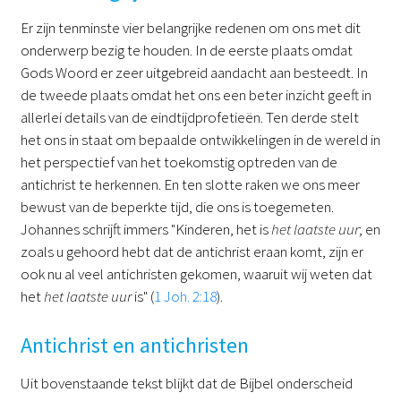
Er zijn tenminste vier belangrijke redenen om ons met dit
onderwerp bezig te houden. In de eerste plaats omdat
Gods Woord er zeer uitgebreid aandacht aan besteedt. In
de tweede plaats omdat het ons een beter inzicht geeft in
allerlei details van de eindtijdprofetieën. Ten derde stelt
het ons in staat om bepaalde ontwikkelingen in de wereld in
het perspectief van het toekomstig optreden van de
antichrist te herkennen. En ten slotte raken we ons meer
bewust van de beperkte tijd, die ons is toegemeten.
Johannes schrijft immers "Kinderen, het is
het laatste uur
; en
zoals u gehoord hebt dat de antichrist eraan komt, zijn er
ook nu al veel antichristen gekomen, waaruit wij weten dat
het
het laatste uur
is" (
1 Joh. 2:18
).
Antichrist en antichristen
Uit bovenstaande tekst blijkt dat de Bijbel onderscheid