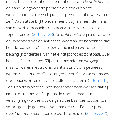
maakt tussen 'de antichrist' en 'antichristen'.
De antichrist
, is
de aanduiding voor de persoon die straks op het
wereldtoneel zal verschijnen, als personificatie van satan
zelf. Dat laatste blijkt ondermeer uit zijn namen: 'de mens
van de wetteloosheid', 'de zoon van het verderf' en 'de
tegenstander' (
2 Thess. 2:3
).
De antichristen
zijn als het ware
de
voorlopers
van de antichrist, waaraan we herkennen dat
het 'de laatste ure' is. In deze antichristen wordt een
belangrijk onderdeel van het eindtijdproces zichtbaar. Over
hen schrijft Johannes: "Zij zijn uit ons midden weggegaan,
maar zij waren niet uit ons; want als zij uit ons geweest
waren, dan zouden zij bij ons gebleven zijn. Maar het moest
openbaar worden dat zij niet allen uit ons zijn" (
1 Joh. 2:19
).
Let u op de woorden "het
moest openbaar worden
dat zij
niet allen uit ons zijn". Tijdens de opmaat naar zijn
verschijning worden dus dingen openbaar die tot dan toe
verborgen zijn gebleven. Vandaar ook dat Paulus spreekt
over 'het
geheimenis
van de wetteloosheid' (
2 Thess. 2:7
),