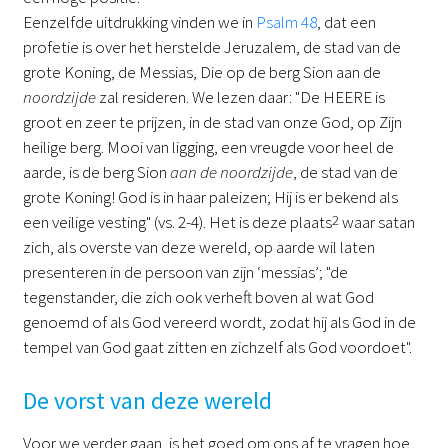
Eenzelfde uitdrukking vinden we in
Psalm 48
, dat een
profetie is over het herstelde Jeruzalem, de stad van de
grote Koning, de Messias, Die op de berg Sion aan de
noordzijde
zal resideren. We lezen daar: "De HEERE is
groot en zeer te prijzen, in de stad van onze God, op Zijn
heilige berg. Mooi van ligging, een vreugde voor heel de
aarde, is de berg Sion
aan de noordzijde
, de stad van de
grote Koning! God is in haar paleizen; Hij is er bekend als
een veilige vesting" (vs. 2-4). Het is deze plaats
2
waar satan
zich, als overste van deze wereld, op aarde wil laten
presenteren in de persoon van zijn ‘messias’; "de
tegenstander, die zich ook verheft boven al wat God
genoemd of als God vereerd wordt, zodat hij als God in de
tempel van God gaat zitten en zichzelf als God voordoet".
De vorst van deze wereld
Voor we verder gaan, is het goed om ons af te vragen hoe