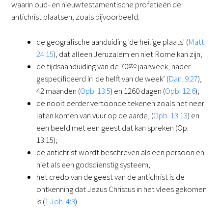
waarin oud- en nieuwtestamentische profetieën de
antichrist plaatsen, zoals bijvoorbeeld:
de geografische aanduiding 'de heilige plaats' (
Matt.
24:15
), dat alleen Jeruzalem en niet Rome kan zijn;
de tijdsaanduiding van de 70
ste
jaarweek, nader
gespecificeerd in 'de helft van de week’ (
Dan. 9:27
),
42 maanden (
Opb. 13:5
) en 1260 dagen (
Opb. 12:6
);
de nooit eerder vertoonde tekenen zoals het neer
laten komen van vuur op de aarde, (
Opb. 13:13
) en
een beeld met een geest dat kan spreken (Op.
13:15);
de antichrist wordt beschreven als een persoon en
niet als een godsdienstig systeem;
het credo van de geest van de antichrist is de
ontkenning dat Jezus Christus in het vlees gekomen
is (
1 Joh. 4:3
).