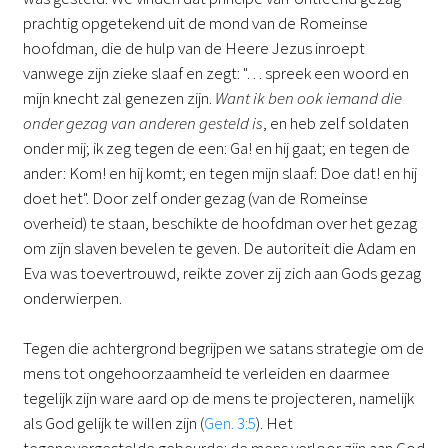
prachtig opgetekend uit de mond van de Romeinse
hoofdman, die de hulp van de Heere Jezus inroept
vanwege zijn zieke slaaf en zegt: "… spreek een woord en
mijn knecht zal genezen zijn.
Want ik ben ook iemand die
onder gezag van anderen gesteld is
, en heb zelf soldaten
onder mij; ik zeg tegen de een: Ga! en hij gaat; en tegen de
ander: Kom! en hij komt; en tegen mijn slaaf: Doe dat! en hij
doet het". Door zelf onder gezag (van de Romeinse
overheid) te staan, beschikte de hoofdman over het gezag
om zijn slaven bevelen te geven. De autoriteit die Adam en
Eva was toevertrouwd, reikte zover zij zich aan Gods gezag
onderwierpen.
Tegen die achtergrond begrijpen we satans strategie om de
mens tot ongehoorzaamheid te verleiden en daarmee
tegelijk zijn ware aard op de mens te projecteren, namelijk
als God gelijk te willen zijn (
Gen. 3:5
). Het