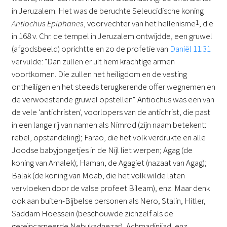
in Jeruzalem. Het was de beruchte Seleucidische koning
Antiochus Epiphanes
, voorvechter van het hellenisme
1
, die
in 168 v. Chr. de tempel in Jeruzalem ontwijdde, een gruwel
(afgodsbeeld) oprichtte en zo de profetie van
Daniël 11:31
vervulde: "Dan zullen er uit hem krachtige armen
voortkomen. Die zullen het heiligdom en de vesting
ontheiligen en het steeds terugkerende offer wegnemen en
de verwoestende gruwel opstellen". Antiochus was een van
de vele 'antichristen', voorlopers van de antichrist, die past
in een lange rij van namen als Nimrod (zijn naam betekent:
rebel, opstandeling); Farao, die het volk verdrukte en alle
Joodse babyjongetjes in de Nijl liet werpen; Agag (de
koning van Amalek); Haman, de Agagiet (nazaat van Agag);
Balak (de koning van Moab, die het volk wilde laten
vervloeken door de valse profeet Bileam), enz. Maar denk
ook aan buiten-Bijbelse personen als Nero, Stalin, Hitler,
Saddam Hoessein (beschouwde zichzelf als de
gereïncarneerde Nebukadnezar), Achmadinijad, enz..