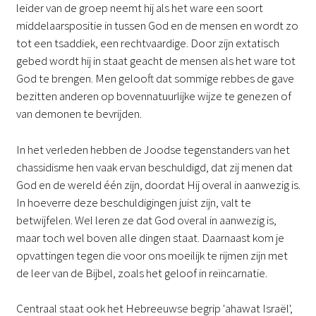
leider van de groep neemt hij als het ware een soort
middelaarspositie in tussen God en de mensen en wordt zo
tot een tsaddiek, een rechtvaardige. Door zijn extatisch
gebed wordt hij in staat geacht de mensen als het ware tot
God te brengen. Men gelooft dat sommige rebbes de gave
bezitten anderen op bovennatuurlijke wijze te genezen of
van demonen te bevrijden.
In het verleden hebben de Joodse tegenstanders van het
chassidisme hen vaak ervan beschuldigd, dat zij menen dat
God en de wereld één zijn, doordat Hij overal in aanwezig is.
In hoeverre deze beschuldigingen juist zijn, valt te
betwijfelen. Wel leren ze dat God overal in aanwezig is,
maar toch wel boven alle dingen staat. Daarnaast kom je
opvattingen tegen die voor ons moeilijk te rijmen zijn met
de leer van de Bijbel, zoals het geloof in reïncarnatie.
Centraal staat ook het Hebreeuwse begrip 'ahawat Israël',