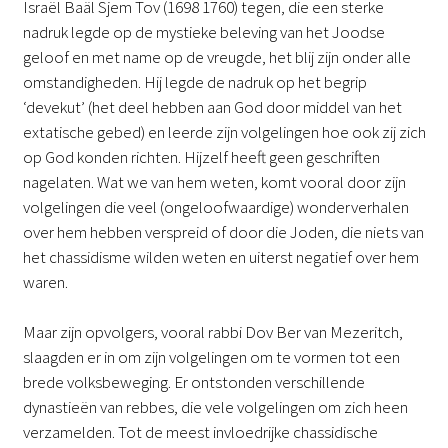
Israël Baäl Sjem Tov (1698 1760) tegen, die een sterke
nadruk legde op de mystieke beleving van het Joodse
geloof en met name op de vreugde, het blij zijn onder alle
omstandigheden. Hij legde de nadruk op het begrip
‘devekut’ (het deel hebben aan God door middel van het
extatische gebed) en leerde zijn volgelingen hoe ook zij zich
op God konden richten. Hijzelf heeft geen geschriften
nagelaten. Wat we van hem weten, komt vooral door zijn
volgelingen die veel (ongeloofwaardige) wonderverhalen
over hem hebben verspreid of door die Joden, die niets van
het chassidisme wilden weten en uiterst negatief over hem
waren.
Maar zijn opvolgers, vooral rabbi Dov Ber van Mezeritch,
slaagden er in om zijn volgelingen om te vormen tot een
brede volksbeweging. Er ontstonden verschillende
dynastieën van rebbes, die vele volgelingen om zich heen
verzamelden. Tot de meest invloedrijke chassidische