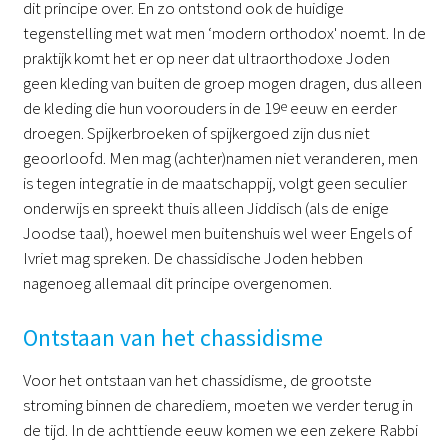
dit principe over. En zo ontstond ook de huidige
tegenstelling met wat men ‘modern orthodox' noemt. In de
praktijk komt het er op neer dat ultraorthodoxe Joden
geen kleding van buiten de groep mogen dragen, dus alleen
de kleding die hun voorouders in de 19
e
eeuw en eerder
droegen. Spijkerbroeken of spijkergoed zijn dus niet
geoorloofd. Men mag (achter)namen niet veranderen, men
is tegen integratie in de maatschappij, volgt geen seculier
onderwijs en spreekt thuis alleen Jiddisch (als de enige
Joodse taal), hoewel men buitenshuis wel weer Engels of
Ivriet mag spreken. De chassidische Joden hebben
nagenoeg allemaal dit principe overgenomen.
Ontstaan van het chassidisme
Voor het ontstaan van het chassidisme, de grootste
stroming binnen de charediem, moeten we verder terug in
de tijd. In de achttiende eeuw komen we een zekere Rabbi