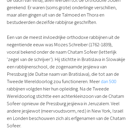
de Gaon van Vilna), allen werden tot de orthodoxe Joden
gerekend. Er waren (soms grote) onderlinge verschillen,
maar allen gingen uit van de Talmoed en Thora en
bestudeerden dezelfde rabbijnse geschriften.
Een van de meest invloedrijke orthodoxe rabbijnen uit de
negentiende eeuw was Mozes Schreiber (1762-1839),
vooral bekend onder de naam Chatam Sofeer (letterlijk
‘zegel van de schrijver’). Hij stichtte in Bratislava in Slowakije
een rabbijnenschool, de zogenaamde jesjiewa van
Pressburg (de Duitse naam van Bratislava), die tot aan de
Tweede Wereldoorlog zou functioneren. Meer
dan 500
rabbijnen volgden hier hun opleiding. Na de Tweede
Wereldoorlog stichtte een achterkleinzoon van de Chatam
Sofeer opnieuw de Pressburg jesjiewa in Jeruzalem. Veel
andere jesjiewot (meervoudsvorm, red.) in New York, Israël
en Londen beschouwen zich als erfgenamen van de Chatam
Sofeer.