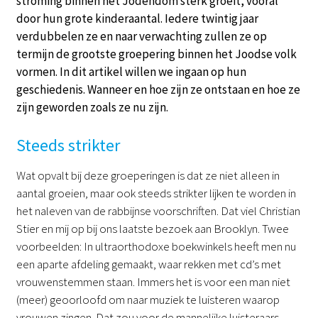
stroming binnen het Jodendom sterk groeit, vooral
door hun grote kinderaantal. Iedere twintig jaar
verdubbelen ze en naar verwachting zullen ze op
termijn de grootste groepering binnen het Joodse volk
vormen. In dit artikel willen we ingaan op hun
geschiedenis. Wanneer en hoe zijn ze ontstaan en hoe ze
zijn geworden zoals ze nu zijn.
Steeds strikter
Wat opvalt bij deze groeperingen is dat ze niet alleen in
aantal groeien, maar ook steeds strikter lijken te worden in
het naleven van de rabbijnse voorschriften. Dat viel Christian
Stier en mij op bij ons laatste bezoek aan Brooklyn. Twee
voorbeelden: In ultraorthodoxe boekwinkels heeft men nu
een aparte afdeling gemaakt, waar rekken met cd’s met
vrouwenstemmen staan. Immers het is voor een man niet
(meer) geoorloofd om naar muziek te luisteren waarop
vrouwen zingen. Dat zou voor de mannelijke luisteraars