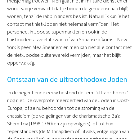
meisje mag trouwen. Men gaat niet in militaire dienst en er
wordt van je verwacht dat je binnen de gemeenschap blijft
wonen, tenzij de rabbijn anders beslist. Natuurlijk kun je het
contact met niet-Joden niet helemaal vermijden. Het
personeel in Joodse supermarkten en ook in de
huishoudens is veelal zwart of van Spaanse afkomst. New
York is geen Mea Sheariem en men kan niet alle contact met
de niet-Joodse buitenwereld vermijden, maar het blijft
oppervlakkig.
Ontstaan van de ultraorthodoxe Joden
In de negentiende eeuw bestond de term ‘ultraorthodox’
nog niet. De overgrote meerderheid van de Joden in Oost-
Europa, of ze nu behoorden tot de stroming van de
chassidiem (de volgelingen van de charismatische Ba’al
Shem Tov (1698-1760) en zijn opvolgers), of tot hun
tegenstanders (de Mitnnagdiem of Litvaks, volgelingen van