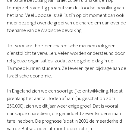
de totale bevolking van Israël zullen uitmaken, en op
termijn zelfs veertig procent van de Joodse bevolking van
het land. Veel Joodse Israëli’s zijn op dit moment dan ook
meer bezorgd over de groei van de charediem dan over de
toename van de Arabische bevolking.
Tot voor kort hoefden charedische mannen ook geen
dienstplicht te vervullen. Velen worden ondersteund door
religieuze organisaties, zodat ze de gehele dag in de
Talmoed kunnen studeren. Ze leveren geen bijdrage aan de
Israëlische economie.
In Engeland zien we een soortgelijke ontwikkeling. Nadat
jarenlang het aantal Joden afnam (nu geschat op zo’n
250.000), zien we dit jaar weer enige groei. Dat is vooral
dankzij de charediem, die gemiddeld zeven kinderen aan
tafel hebben. De prognose is dat in 2031 de meerderheid
van de Britse Joden ultraorthodox zal zijn.