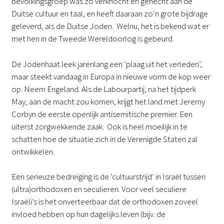
bevolkingsgroep was zo verknocht en gehecht aan de
Duitse cultuur en taal, en heeft daaraan zo’n grote bijdrage
geleverd, als de Duitse Joden. Welnu, het is bekend wat er
met hen in de Tweede Wereldoorlog is gebeurd.
De Jodenhaat leek jarenlang een ‘plaag uit het verleden’,
maar steekt vandaag in Europa in nieuwe vorm de kop weer
op. Neem Engeland. Als de Labourpartij, na het tijdperk
May, aan de macht zou komen, krijgt het land met Jeremy
Corbyn de eerste openlijk antisemitische premier. Een
uiterst zorgwekkende zaak. Ook is heel moeilijk in te
schatten hoe de situatie zich in de Verenigde Staten zal
ontwikkelen.
Een serieuze bedreiging is de ‘cultuurstrijd’ in Israël tussen
(ultra)orthodoxen en seculieren. Voor veel seculiere
Israëli’s is het onverteerbaar dat de orthodoxen zoveel
invloed hebben op hun dagelijks leven (bijv. de