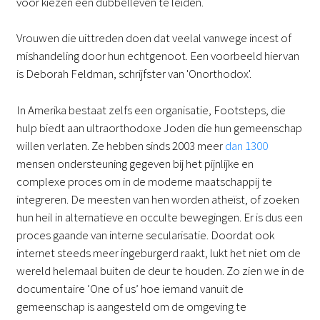
voor kiezen een dubbelleven te leiden.
Vrouwen die uittreden doen dat veelal vanwege incest of
mishandeling door hun echtgenoot. Een voorbeeld hiervan
is Deborah Feldman, schrijfster van 'Onorthodox'.
In Amerika bestaat zelfs een organisatie, Footsteps, die
hulp biedt aan ultraorthodoxe Joden die hun gemeenschap
willen verlaten. Ze hebben sinds 2003 meer
dan 1300
mensen ondersteuning gegeven bij het pijnlijke en
complexe proces om in de moderne maatschappij te
integreren. De meesten van hen worden atheïst, of zoeken
hun heil in alternatieve en occulte bewegingen. Er is dus een
proces gaande van interne secularisatie. Doordat ook
internet steeds meer ingeburgerd raakt, lukt het niet om de
wereld helemaal buiten de deur te houden. Zo zien we in de
documentaire ‘One of us’ hoe iemand vanuit de
gemeenschap is aangesteld om de omgeving te