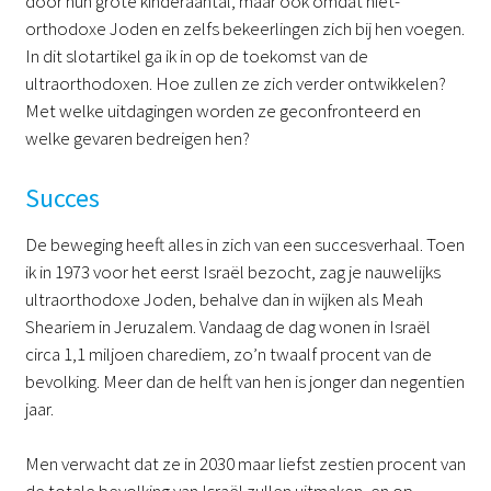
door hun grote kinderaantal, maar ook omdat niet-
orthodoxe Joden en zelfs bekeerlingen zich bij hen voegen.
In dit slotartikel ga ik in op de toekomst van de
ultraorthodoxen. Hoe zullen ze zich verder ontwikkelen?
Met welke uitdagingen worden ze geconfronteerd en
welke gevaren bedreigen hen?
Succes
De beweging heeft alles in zich van een succesverhaal. Toen
ik in 1973 voor het eerst Israël bezocht, zag je nauwelijks
ultraorthodoxe Joden, behalve dan in wijken als Meah
Sheariem in Jeruzalem. Vandaag de dag wonen in Israël
circa 1,1 miljoen charediem, zo’n twaalf procent van de
bevolking. Meer dan de helft van hen is jonger dan negentien
jaar.
Men verwacht dat ze in 2030 maar liefst zestien procent van