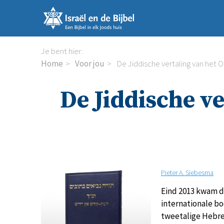
Sla
links
over
Spring
Je bent hier:
naar
Home
Voor jou
De Jiddische vertaling van het
de
inhoud
De Jiddische v
Spring
naar
de
navigatie
Pieter A. Siebesma
Eind 2013 kwam d
internationale b
tweetalige Hebre