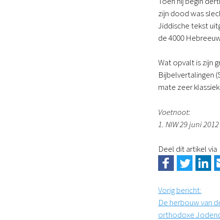
Toen hij begin dert
zijn dood was sle
Jiddische tekst u
de 4000 Hebreeuws
Wat opvalt is zijn 
Bijbelvertalingen (
mate zeer klassiek
Voetnoot:
1. NIW 29 juni 2012
Deel dit artikel via
Vorig bericht
:
De herbouw van de 
orthodoxe Jode