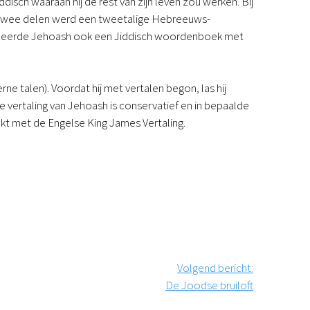
disch waaraan hij de rest van zijn leven zou werken. Bij
In twee delen werd een tweetalige Hebreeuws-
bliceerde Jehoash ook een Jiddisch woordenboek met
erne talen). Voordat hij met vertalen begon, las hij
De vertaling van Jehoash is conservatief en in bepaalde
akt met de Engelse King James Vertaling.
Volgend bericht
:
De Joodse bruiloft