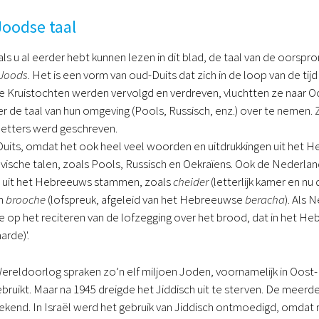
Joodse taal
als u al eerder hebt kunnen lezen in dit blad, de taal van de oorspr
Joods
. Het is een vorm van oud-Duits dat zich in de loop van de tij
de Kruistochten werden vervolgd en verdreven, vluchtten ze naar 
r de taal van hun omgeving (Pools, Russisch, enz.) over te nemen. Z
etters werd geschreven.
 Duits, omdat het ook heel veel woorden en uitdrukkingen uit het
vische talen, zoals Pools, Russisch en Oekraïens. Ook de Nederla
ch uit het Hebreeuws stammen, zoals
cheider
(letterlijk kamer en n
en
brooche
(lofspreuk, afgeleid van het Hebreeuwse
beracha
). Als
op het reciteren van de lofzegging over het brood, dat in het Heb
arde)'.
reldoorlog spraken zo’n elf miljoen Joden, voornamelijk in Oost
bruikt. Maar na 1945 dreigde het Jiddisch uit te sterven. De mee
ekend. In Israël werd het gebruik van Jiddisch ontmoedigd, omdat m