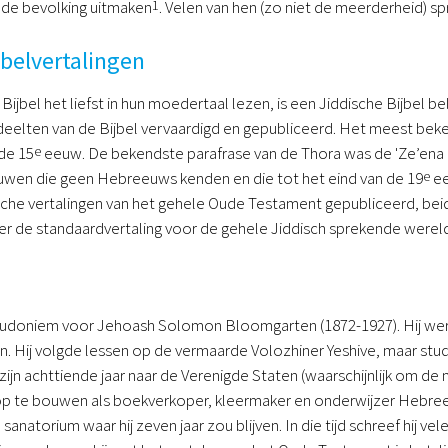
 de bevolking uitmaken
1
. Velen van hen (zo niet de meerderheid) sp
jbelvertalingen
bel het liefst in hun moedertaal lezen, is een Jiddische Bijbel belan
deelten van de Bijbel vervaardigd en gepubliceerd. Het meest beke
 de 15
e
eeuw. De bekendste parafrase van de Thora was de 'Ze’ena ur
wen die geen Hebreeuws kenden en die tot het eind van de 19
e
ee
sche vertalingen van het gehele Oude Testament gepubliceerd, bei
er de standaardvertaling voor de gehele Jiddisch sprekende werel
eudoniem voor Jehoash Solomon Bloomgarten (1872-1927). Hij we
 Hij volgde lessen op de vermaarde Volozhiner Yeshive, maar stud
zijn achttiende jaar naar de Verenigde Staten (waarschijnlijk om de 
p te bouwen als boekverkoper, kleermaker en onderwijzer Hebreeuw
natorium waar hij zeven jaar zou blijven. In die tijd schreef hij vele 