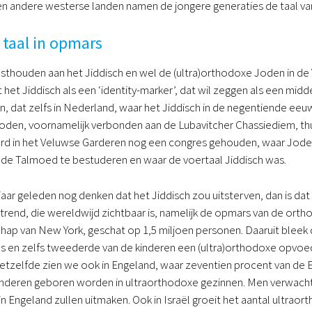
n andere westerse landen namen de jongere generaties de taal van
 taal in opmars
sthouden aan het Jiddisch en wel de (ultra)orthodoxe Joden in de
 het Jiddisch als een ‘identity-marker’, dat wil zeggen als een mid
ren, dat zelfs in Nederland, waar het Jiddisch in de negentiende e
oden, voornamelijk verbonden aan de Lubavitcher Chassiediem, thu
d in het Veluwse Garderen nog een congres gehouden, waar Jode
e Talmoed te bestuderen en waar de voertaal Jiddisch was.
aar geleden nog denken dat het Jiddisch zou uitsterven, dan is dat 
rend, die wereldwijd zichtbaar is, namelijk de opmars van de orth
p van New York, geschat op 1,5 miljoen personen. Daaruit bleek
s en zelfs tweederde van de kinderen een (ultra)orthodoxe opvoed
Hetzelfde zien we ook in Engeland, waar zeventien procent van de
inderen geboren worden in ultraorthodoxe gezinnen. Men verwacht 
n Engeland zullen uitmaken. Ook in Israël groeit het aantal ultraor