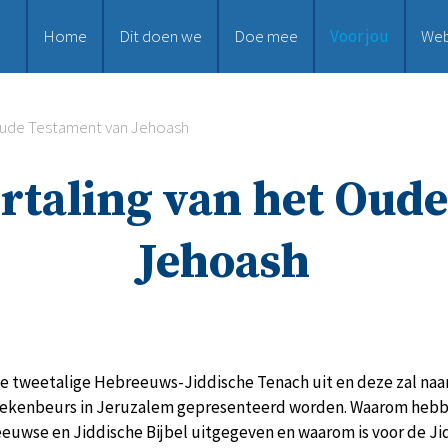
Home
Dit doen we
Doe mee
Voor jou
We
 Oude Testament van Jehoash
ertaling van het Oud
Jehoash
e tweetalige Hebreeuws-Jiddische Tenach uit en deze zal naa
oekenbeurs in Jeruzalem gepresenteerd worden. Waarom hebben
euwse en Jiddische Bijbel uitgegeven en waarom is voor de Ji