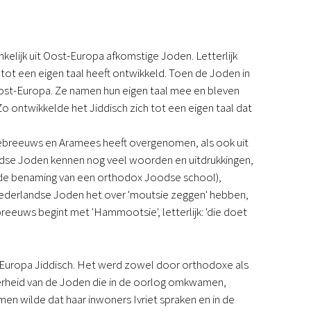
Podcast
Magazine
Digitale nieuwsbrief
onkelijk uit Oost-Europa afkomstige Joden. Letterlijk
Agenda
d tot een eigen taal heeft ontwikkeld. Toen de Joden in
Kinderwerk
Oost-Europa. Ze namen hun eigen taal mee en bleven
Jongerenwerk
o ontwikkelde het Jiddisch zich tot een eigen taal dat
Het Studiehuis (cursus)
Webshop
 Hebreeuws en Aramees heeft overgenomen, als ook uit
Over ons
ndse Joden kennen nog veel woorden en uitdrukkingen,
Onze visie
u de benaming van een orthodox Joodse school),
Geschiedenis
 Nederlandse Joden het over 'moutsie zeggen' hebben,
Actueel
reeuws begint met 'Hammootsie', letterlijk: 'die doet
ANBI
Veelgestelde vragen
Contact
-Europa Jiddisch. Het werd zowel door orthodoxe als
Doneren
rderheid van de Joden die in de oorlog omkwamen,
en wilde dat haar inwoners Ivriet spraken en in de