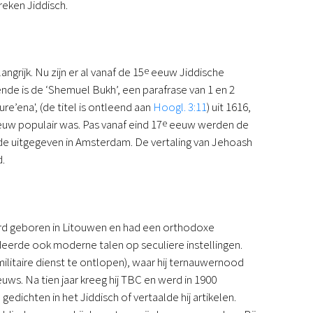
reken Jiddisch.
grijk. Nu zijn er al vanaf de 15
e
eeuw Jiddische
nde is de ‘Shemuel Bukh’, een parafrase van 1 en 2
e’ena', (de titel is ontleend aan
Hoogl. 3:11
) uit 1616,
uw populair was. Pas vanaf eind 17
e
eeuw werden de
de uitgegeven in Amsterdam. De vertaling van Jehoash
d.
rd geboren in Litouwen en had een orthodoxe
eerde ook moderne talen op seculiere instellingen.
militaire dienst te ontlopen), waar hij ternauwernood
s. Na tien jaar kreeg hij TBC en werd in 1900
gedichten in het Jiddisch of vertaalde hij artikelen.