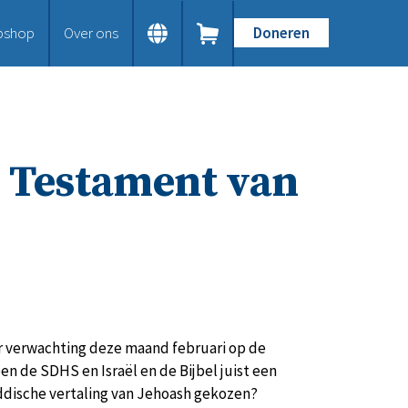
bshop
Over ons
Doneren
Home
Dit doen we
Bijbels op maat
Gods Woord aanbieden
e Testament van
Samenwerken en toerusten
Humanitaire hulp
Onze Bijbeluitgaven
Doe mee
Word vriend
Doneer
Bid mee
Schenkingen en legaten
r verwachting deze maand februari op de
Nodig ons uit
 de SDHS en Israël en de Bijbel juist een
Voor jou
ddische vertaling van Jehoash gekozen?
Kennisbank