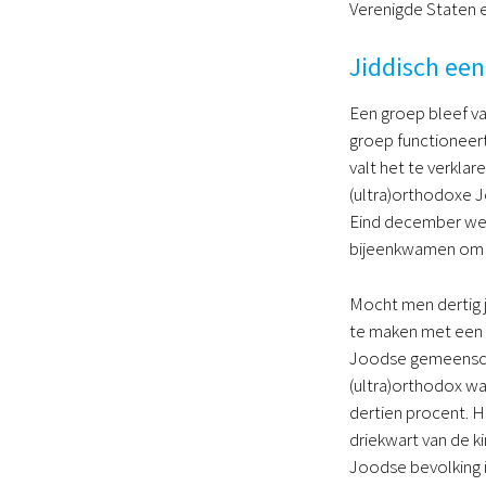
Verenigde Staten e
Jiddisch een
Een groep bleef va
groep functioneert
valt het te verkla
(ultra)orthodoxe J
Eind december wer
bijeenkwamen om d
Mocht men dertig j
te maken met een t
Joodse gemeenscha
(ultra)orthodox wa
dertien procent. 
driekwart van de k
Joodse bevolking i