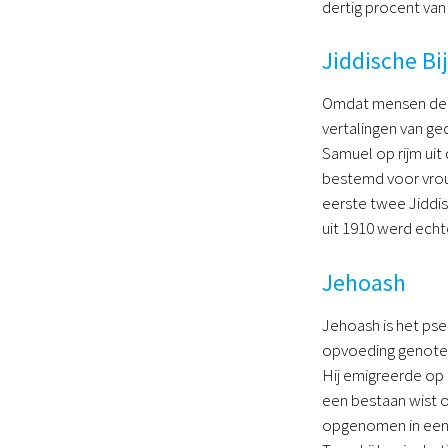
dertig procent van
Jiddische Bi
Omdat mensen de Bij
vertalingen van ge
Samuel op rijm uit
bestemd voor vrou
eerste twee Jiddi
uit 1910 werd echt
Jehoash
Jehoash is het ps
opvoeding genoten.
Hij emigreerde op 
een bestaan wist o
opgenomen in een sa