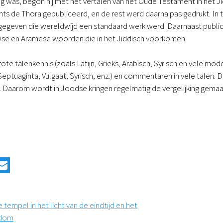
ig was, begon hij met het vertalen van het Oude Testament in het Jid
chts de Thora gepubliceerd, en de rest werd daarna pas gedrukt. 
itgegeven die wereldwijd een standaard werk werd. Daarnaast pu
e en Aramese woorden die in het Jiddisch voorkomen.
grote talenkennis (zoals Latijn, Grieks, Arabisch, Syrisch en vele mod
Septuaginta, Vulgaat, Syrisch, enz.) en commentaren in vele talen. 
. Daarom wordt in Joodse kringen regelmatig de vergelijking gema
tempel in het licht van de eindtijd en het
ndom