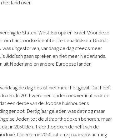
 het land over.
 Verenigde Staten, West-Europa en Israël. Voor deze
del om hun Joodse identiteit te benadrukken. Daaruit
euw was uitgestorven, vandaag de dag steeds meer
is Jiddisch gaan spreken en niet meer Nederlands.
n uit Nederland en andere Europese landen
vandaag de dag beslist niet meer het geval. Dat heeft
odoxen. In 2011 werd een onderzoek verricht naar de
 dat een derde van de Joodse huishoudens
ing genoot. Dertig jaar geleden was dat nog maar
 Engelse Joden tot de ultraorthodoxen behoren, maar
dat in 2050 de ultraorthodoxen de helft van de
thodoxe Joden en in 2050 zullen zij naar verwachting