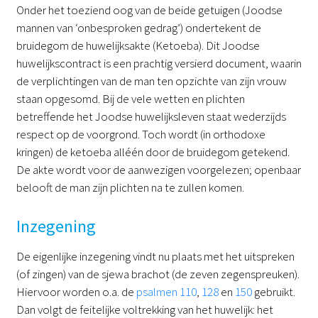
Onder het toeziend oog van de beide getuigen (Joodse
mannen van ‘onbesproken gedrag’) ondertekent de
bruidegom de huwelijksakte (Ketoeba). Dit Joodse
huwelijkscontract is een prachtig versierd document, waarin
de verplichtingen van de man ten opzichte van zijn vrouw
staan opgesomd. Bij de vele wetten en plichten
betreffende het Joodse huwelijksleven staat wederzijds
respect op de voorgrond. Toch wordt (in orthodoxe
kringen) de ketoeba alléén door de bruidegom getekend.
De akte wordt voor de aanwezigen voorgelezen; openbaar
belooft de man zijn plichten na te zullen komen.
Inzegening
De eigenlijke inzegening vindt nu plaats met het uitspreken
(of zingen) van de sjewa brachot (de zeven zegenspreuken).
Hiervoor worden o.a. de
psalmen 110
,
128
en
150
gebruikt.
Dan volgt de feitelijke voltrekking van het huwelijk: het