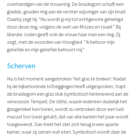
overhandigen van de trouwring. De bruidegom schuift een
gladde, gouden ring aan de rechter wijsvinger van zijn bruid.
Daarbij zegt hij: “Nu wordt jij mij tot echtgenote geheiligd
door deze ring, volgens de wet van Mozes en Israël.” Bij
liberale Joden geeft ook de vrouw haar man een ring. Zij
zegt, met de woorden van Hooglied: “Ik behoor mijn
geliefde en mijn geliefde behoort mij.”
Scherven
Nu is het moment aangebroken ‘het glas te breken’. Nadat
hij de bijbehorende lofzeggingen heeft uitgesproken, trapt
de bruidegom een glas stuk (symbolisch herinnerend aan de
verwoeste Tempel). De stilte, waarin iedereen duidelijk het
glasgerinkel kon horen, wordt nu verbroken door een luid
mazzel tov! (veel geluk!), dat van alle kanten het paar wordt
toegewenst. Dan trekt het stel zich terug in een aparte
kamer, waar zij samen wat eten. Symbolisch wordt daar de