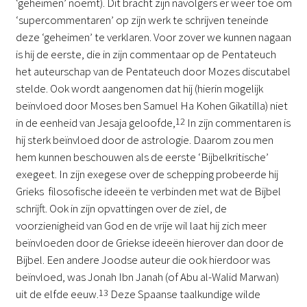
‘geheimen’ noemt). Dit bracht zijn navolgers er weer toe om
‘supercommentaren’ op zijn werk te schrijven teneinde
deze ‘geheimen’ te verklaren. Voor zover we kunnen nagaan
is hij de eerste, die in zijn commentaar op de Pentateuch
het auteurschap van de Pentateuch door Mozes discutabel
stelde. Ook wordt aangenomen dat hij (hierin mogelijk
beïnvloed door Moses ben Samuel Ha Kohen Gikatilla) niet
in de eenheid van Jesaja geloofde,
12
In zijn commentaren is
hij sterk beïnvloed door de astrologie. Daarom zou men
hem kunnen beschouwen als de eerste ‘Bijbelkritische’
exegeet. In zijn exegese over de schepping probeerde hij
Grieks filosofische ideeën te verbinden met wat de Bijbel
schrijft. Ook in zijn opvattingen over de ziel, de
voorzienigheid van God en de vrije wil laat hij zich meer
beïnvloeden door de Griekse ideeën hierover dan door de
Bijbel. Een andere Joodse auteur die ook hierdoor was
beïnvloed, was Jonah Ibn Janah (of Abu al-Walid Marwan)
uit de elfde eeuw.
13
Deze Spaanse taalkundige wilde