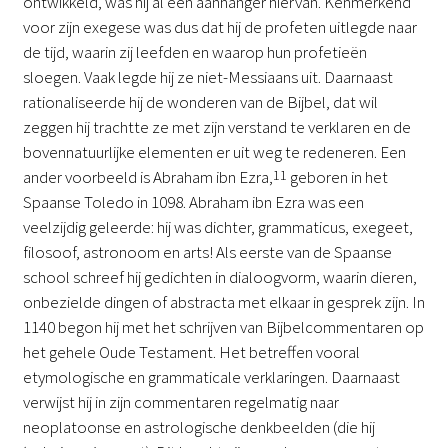
ontwikkeld, was hij al een aanhanger hiervan. Kenmerkend
voor zijn exegese was dus dat hij de profeten uitlegde naar
de tijd, waarin zij leefden en waarop hun profetieën
sloegen. Vaak legde hij ze niet-Messiaans uit. Daarnaast
rationaliseerde hij de wonderen van de Bijbel, dat wil
zeggen hij trachtte ze met zijn verstand te verklaren en de
bovennatuurlijke elementen er uit weg te redeneren. Een
ander voorbeeld is Abraham ibn Ezra,
11
geboren in het
Spaanse Toledo in 1098. Abraham ibn Ezra was een
veelzijdig geleerde: hij was dichter, grammaticus, exegeet,
filosoof, astronoom en arts! Als eerste van de Spaanse
school schreef hij gedichten in dialoogvorm, waarin dieren,
onbezielde dingen of abstracta met elkaar in gesprek zijn. In
1140 begon hij met het schrijven van Bijbelcommentaren op
het gehele Oude Testament. Het betreffen vooral
etymologische en grammaticale verklaringen. Daarnaast
verwijst hij in zijn commentaren regelmatig naar
neoplatoonse en astrologische denkbeelden (die hij