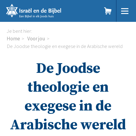
Sla
links
over
Spring
Home
Je bent hier:
naar
Dit doen we
Home
Voor jou
de
Doe mee
De Joodse theologie en exegese in de Arabische wereld
inhoud
Voor jou
Spring
Kennisbank
De Joodse
naar
Podcast
de
Magazine
navigatie
Digitale nieuwsbrief
theologie en
Agenda
Kinderwerk
exegese in de
Jongerenwerk
Het Studiehuis (cursus)
Webshop
Arabische wereld
Over ons