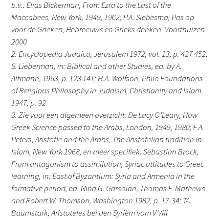
b.v.: Elias Bickerman, From Ezra to the Last of the
Maccabees, New York, 1949, 1962; P.A. Siebesma, Pas op
voor de Grieken, Hebreeuws en Grieks denken, Voorthuizen
2000
2. Encyclopedia Judaica, Jerusalem 1972, vol. 13, p. 427 452;
S. Lieberman, in: Biblical and other Studies, ed. by A.
Altmann, 1963, p. 123 141; H.A. Wolfson, Philo Foundations
of Religious Philosophy in Judaism, Christianity and Islam,
1947, p. 92
3. Zie voor een algemeen overzicht: De Lacy O’Leary, How
Greek Science passed to the Arabs, London, 1949, 1980; F.A.
Peters, Aristotle and the Arabs, The Aristotelian tradition in
Islam, New York 1968, en meer specifiek: Sebastian Brock,
From antagonism to assimilation; Syriac attitudes to Greec
learning, in: East of Byzantium: Syria and Armenia in the
formative period, ed. Nina G. Garsoian, Thomas F. Mathews
and Robert W. Thomson, Washington 1982, p. 17-34; TA.
Baumstark, Aristoteles bei den Syriërn vom V VIII