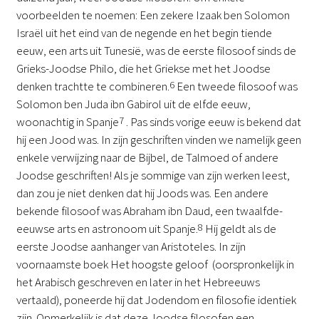
voorbeelden te noemen: Een zekere Izaak ben Solomon
Israël uit het eind van de negende en het begin tiende
eeuw, een arts uit Tunesië, was de eerste filosoof sinds de
Grieks-Joodse Philo, die het Griekse met het Joodse
denken trachtte te combineren.
6
Een tweede filosoof was
Solomon ben Juda ibn Gabirol uit de elfde eeuw,
woonachtig in Spanje
7
. Pas sinds vorige eeuw is bekend dat
hij een Jood was. In zijn geschriften vinden we namelijk geen
enkele verwijzing naar de Bijbel, de Talmoed of andere
Joodse geschriften! Als je sommige van zijn werken leest,
dan zou je niet denken dat hij Joods was. Een andere
bekende filosoof was Abraham ibn Daud, een twaalfde-
eeuwse arts en astronoom uit Spanje.
8
Hij geldt als de
eerste Joodse aanhanger van Aristoteles. In zijn
voornaamste boek Het hoogste geloof (oorspronkelijk in
het Arabisch geschreven en later in het Hebreeuws
vertaald), poneerde hij dat Jodendom en filosofie identiek
zijn. Opmerkelijk is dat deze Joodse filosofen een