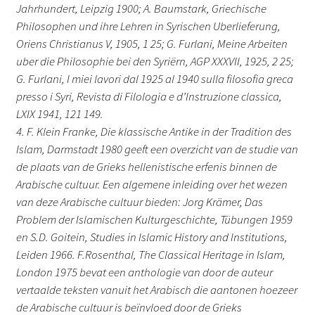
Jahrhundert, Leipzig 1900; A. Baumstark, Griechische
Philosophen und ihre Lehren in Syrischen Uberlieferung,
Oriens Christianus V, 1905, 1 25; G. Furlani, Meine Arbeiten
uber die Philosophie bei den Syriërn, AGP XXXVII, 1925, 2 25;
G. Furlani, I miei lavori dal 1925 al 1940 sulla filosofia greca
presso i Syri, Revista di Filologia e d’Instruzione classica,
LXIX 1941, 121 149.
4. F. Klein Franke, Die klassische Antike in der Tradition des
Islam, Darmstadt 1980 geeft een overzicht van de studie van
de plaats van de Grieks hellenistische erfenis binnen de
Arabische cultuur. Een algemene inleiding over het wezen
van deze Arabische cultuur bieden: Jorg Krämer, Das
Problem der Islamischen Kulturgeschichte, Tübungen 1959
en S.D. Goitein, Studies in Islamic History and Institutions,
Leiden 1966. F.Rosenthal, The Classical Heritage in Islam,
London 1975 bevat een anthologie van door de auteur
vertaalde teksten vanuit het Arabisch die aantonen hoezeer
de Arabische cultuur is beïnvloed door de Grieks