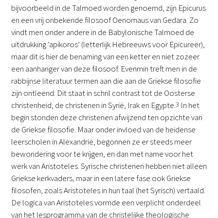
bijvoorbeeld in de Talmoed worden genoemd, zijn Epicurus
en een vrij onbekende filosoof Oenomaus van Gedara. Zo
vindt men onder andere in de Babylonische Talmoed de
uitdrukking ‘apikoros’ (letterlijk Hebreeuws voor Epicureër),
maar dit is hier de benaming van een ketter en niet zozeer
een aanhanger van deze filosoof. Evenmin treft men in de
rabbijnse literatuur termen aan die aan de Griekse filosofie
zijn ontleend. Dit staat in schril contrast tot de Oosterse
christenheid, de christenen in Syrië, Irak en Egypte.
3
In het
begin stonden deze christenen afwijzend ten opzichte van
de Griekse filosofie. Maar onder invloed van de heidense
leerscholen in Alexandrië, begonnen ze er steeds meer
bewondering voor te krijgen, en dan met name voor het
werk van Aristoteles. Syrische christenen hebben niet alleen
Griekse kerkvaders, maar in een latere fase ook Griekse
filosofen, zoals Aristoteles in hun taal (het Syrisch) vertaald.
De logica van Aristoteles vormde een verplicht onderdeel
van het lesprogramma van de christelijke theologische