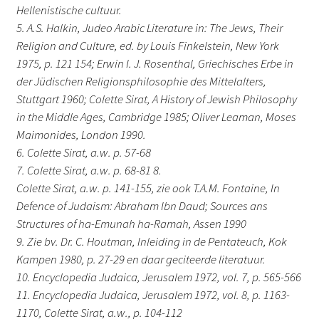
Hellenistische cultuur.
5. A.S. Halkin, Judeo Arabic Literature in: The Jews, Their
Religion and Culture, ed. by Louis Finkelstein, New York
1975, p. 121 154; Erwin I. J. Rosenthal, Griechisches Erbe in
der Jüdischen Religionsphilosophie des Mittelalters,
Stuttgart 1960; Colette Sirat, A History of Jewish Philosophy
in the Middle Ages, Cambridge 1985; Oliver Leaman, Moses
Maimonides, London 1990.
6. Colette Sirat, a.w. p. 57-68
7. Colette Sirat, a.w. p. 68-81 8.
Colette Sirat, a.w. p. 141-155, zie ook T.A.M. Fontaine, In
Defence of Judaism: Abraham Ibn Daud; Sources ans
Structures of ha-Emunah ha-Ramah, Assen 1990
9. Zie bv. Dr. C. Houtman, Inleiding in de Pentateuch, Kok
Kampen 1980, p. 27-29 en daar geciteerde literatuur.
10. Encyclopedia Judaica, Jerusalem 1972, vol. 7, p. 565-566
11. Encyclopedia Judaica, Jerusalem 1972, vol. 8, p. 1163-
1170, Colette Sirat, a.w., p. 104-112