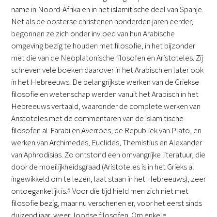
name in Noord-Afrika en in het islamitische deel van Spanje.
Net als de oosterse christenen honderden jaren eerder,
begonnen ze zich onder invloed van hun Arabische
omgeving bezig te houden met filosofie, in het bijzonder
met die van de Neoplatonische filosofen en Aristoteles. Zij
schreven vele boeken daarover in het Arabisch en later ook
in het Hebreeuws. De belangrijkste werken van de Griekse
filosofie en wetenschap werden vanuit het Arabisch in het
Hebreeuws vertaald, waaronder de complete werken van
Aristoteles met de commentaren van de islamitische
filosofen al-Farabi en Averroës, de Republiek van Plato, en
werken van Archimedes, Euclides, Themistius en Alexander
van Aphrodisias. Zo ontstond een omvangrijke literatuur, die
door de moeilijkheidsgraad (Aristoteles is in het Grieks al
ingewikkeld om te lezen, laat staan in het Hebreeuws), zeer
ontoegankelijk is.
5
Voor die tijd hield men zich niet met
filosofie bezig, maar nu verschenen er, voor het eerst sinds
duizend jaar, weer Joodse filosofen. Om enkele