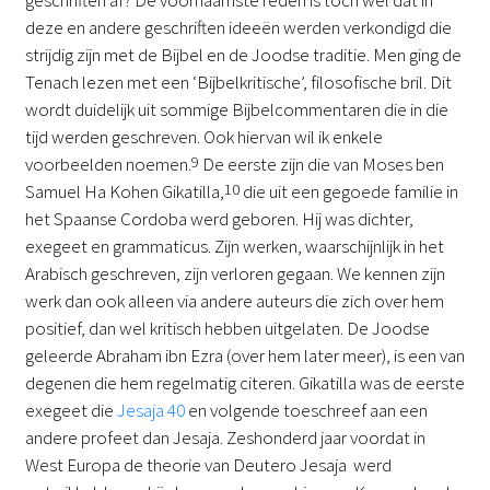
geschriften af? De voornaamste reden is toch wel dat in
deze en andere geschriften ideeën werden verkondigd die
strijdig zijn met de Bijbel en de Joodse traditie. Men ging de
Tenach lezen met een ‘Bijbelkritische’, filosofische bril. Dit
wordt duidelijk uit sommige Bijbelcommentaren die in die
tijd werden geschreven. Ook hiervan wil ik enkele
voorbeelden noemen.
9
De eerste zijn die van Moses ben
Samuel Ha Kohen Gikatilla,
10
die uit een gegoede familie in
het Spaanse Cordoba werd geboren. Hij was dichter,
exegeet en grammaticus. Zijn werken, waarschijnlijk in het
Arabisch geschreven, zijn verloren gegaan. We kennen zijn
werk dan ook alleen via andere auteurs die zich over hem
positief, dan wel kritisch hebben uitgelaten. De Joodse
geleerde Abraham ibn Ezra (over hem later meer), is een van
degenen die hem regelmatig citeren. Gikatilla was de eerste
exegeet die
Jesaja 40
en volgende toeschreef aan een
andere profeet dan Jesaja. Zeshonderd jaar voordat in
West Europa de theorie van Deutero Jesaja werd