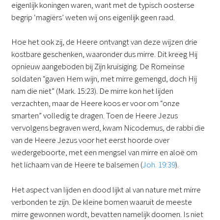
eigenlijk koningen waren, want met de typisch oosterse
begrip ‘magiërs’ weten wij ons eigenlijk geen raad.
Hoe het ook zij, de Heere ontvangt van deze wijzen drie
kostbare geschenken, waaronder dus mirre. Dit kreeg Hij
opnieuw aangeboden bij Zijn kruisiging. De Romeinse
soldaten “gaven Hem wijn, met mirre gemengd, doch Hij
nam die niet” (Mark. 15:23). De mirre kon het lijden
verzachten, maar de Heere koos er voor om “onze
smarten” volledig te dragen. Toen de Heere Jezus
vervolgens begraven werd, kwam Nicodemus, de rabbi die
van de Heere Jezus voor het eerst hoorde over
wedergeboorte, met een mengsel van mirre en aloë om
het lichaam van de Heere te balsemen (
Joh. 19:39
).
Het aspect van lijden en dood lijkt al van nature met mirre
verbonden te zijn. De kleine bomen waaruit de meeste
mirre gewonnen wordt, bevatten namelijk doornen. Is niet