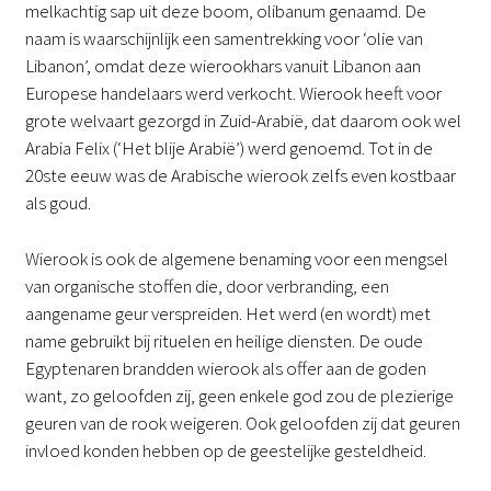
melkachtig sap uit deze boom, olibanum genaamd. De
naam is waarschijnlijk een samentrekking voor ‘olie van
Libanon’, omdat deze wierookhars vanuit Libanon aan
Europese handelaars werd verkocht. Wierook heeft voor
grote welvaart gezorgd in Zuid-Arabië, dat daarom ook wel
Arabia Felix (‘Het blije Arabië’) werd genoemd. Tot in de
20ste eeuw was de Arabische wierook zelfs even kostbaar
als goud.
Wierook is ook de algemene benaming voor een mengsel
van organische stoffen die, door verbranding, een
aangename geur verspreiden. Het werd (en wordt) met
name gebruikt bij rituelen en heilige diensten. De oude
Egyptenaren brandden wierook als offer aan de goden
want, zo geloofden zij, geen enkele god zou de plezierige
geuren van de rook weigeren. Ook geloofden zij dat geuren
invloed konden hebben op de geestelijke gesteldheid.