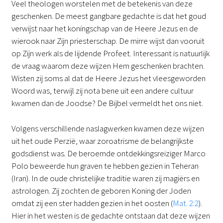
Veel theologen worstelen met de betekenis van deze
geschenken. De meest gangbare gedachte is dat het goud
verwijst naar het koningschap van de Heere Jezus en de
wierook naar Zijn priesterschap. De mirre wijst dan vooruit
op Zijn werk als de lijdende Profeet. Interessant is natuurlijk
de vraag waarom deze wijzen Hem geschenken brachten.
Wisten zij soms al dat de Heere Jezus het vleesgeworden
Woord was, terwijl zij nota bene uit een andere cultuur
kwamen dan de Joodse? De Bijbel vermeldt het ons niet.
Volgens verschillende naslagwerken kwamen deze wijzen
uit het oude Perzië, waar zoroatrisme de belangrijkste
godsdienst was. De beroemde ontdekkingsreiziger Marco
Polo beweerde hun graven te hebben gezien in Teheran
(Iran). In de oude christelijke traditie waren zij magiërs en
astrologen. Zij zochten de geboren Koning der Joden
omdat zij een ster hadden gezien in het oosten (
Mat. 2:2
).
Hier in het westen is de gedachte ontstaan dat deze wijzen