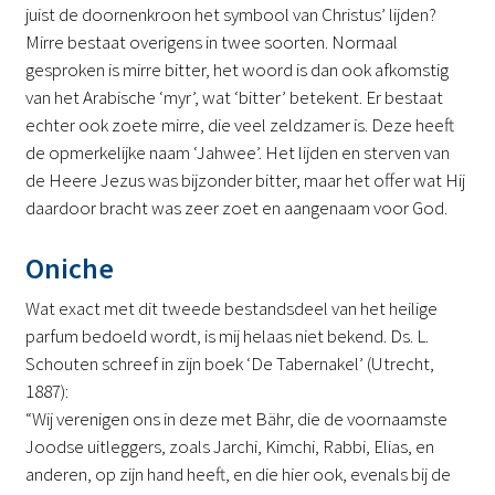
juist de doornenkroon het symbool van Christus’ lijden?
Mirre bestaat overigens in twee soorten. Normaal
gesproken is mirre bitter, het woord is dan ook afkomstig
van het Arabische ‘myr’, wat ‘bitter’ betekent. Er bestaat
echter ook zoete mirre, die veel zeldzamer is. Deze heeft
de opmerkelijke naam ‘Jahwee’. Het lijden en sterven van
de Heere Jezus was bijzonder bitter, maar het offer wat Hij
daardoor bracht was zeer zoet en aangenaam voor God.
Oniche
Wat exact met dit tweede bestandsdeel van het heilige
parfum bedoeld wordt, is mij helaas niet bekend. Ds. L.
Schouten schreef in zijn boek ‘De Tabernakel’ (Utrecht,
1887):
“Wij verenigen ons in deze met Bähr, die de voornaamste
Joodse uitleggers, zoals Jarchi, Kimchi, Rabbi, Elias, en
anderen, op zijn hand heeft, en die hier ook, evenals bij de