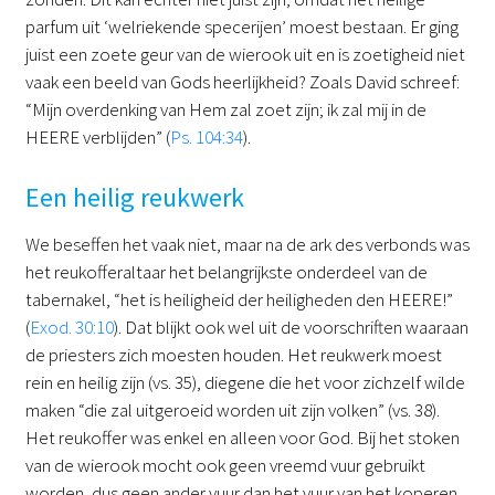
parfum uit ‘welriekende specerijen’ moest bestaan. Er ging
juist een zoete geur van de wierook uit en is zoetigheid niet
vaak een beeld van Gods heerlijkheid? Zoals David schreef:
“Mijn overdenking van Hem zal zoet zijn; ik zal mij in de
HEERE verblijden” (
Ps. 104:34
).
Een heilig reukwerk
We beseffen het vaak niet, maar na de ark des verbonds was
het reukofferaltaar het belangrijkste onderdeel van de
tabernakel, “het is heiligheid der heiligheden den HEERE!”
(
Exod. 30:10
). Dat blijkt ook wel uit de voorschriften waaraan
de priesters zich moesten houden. Het reukwerk moest
rein en heilig zijn (vs. 35), diegene die het voor zichzelf wilde
maken “die zal uitgeroeid worden uit zijn volken” (vs. 38).
Het reukoffer was enkel en alleen voor God. Bij het stoken
van de wierook mocht ook geen vreemd vuur gebruikt
worden, dus geen ander vuur dan het vuur van het koperen