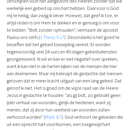
verschijnen voor het aangezicht des Heeren zonder dat we
werkelijk een gebed op ons hart hebben. Daarvoor is God
mij te heilig, dan zwijg ik liever. Hoewel, dat geef ik toe, er
altijd reden is om Hem te danken en er genoeg is om voor
te bidden. “Bidt zonder ophouden”, vermaant de apostel
Paulus ons zelfs (
1 Thess. 5:17
). Desondanks is het goed te
beseffen dat het gebed toewijding vereist. Er worden
tegenwoordig veel 24-uurs en 40-dagen gebedsdiensten
georganiseerd. Ik wil en kan er niet negatief over spreken,
want ik kan niet in de harten kijken van de mensen die hier
aan deelnemen. Maar mij bekruipt de gedachte dat mensen
geloven dat er meer kracht uitgaat van een lang gebed. Dat
geloof ik niet. Het is goed om de wijze raad van de Heere
Jezus in gedachte te houden: “als gij bidt, zo gebruikt geen
ijdel verhaal van woorden, gelijk de heidenen; want zij
menen, dat zij door hun veelheid van woorden zullen
verhoord worden” (
Matt. 6:7
). God verhoort de gebeden die
uit een oprecht hart voortkomen, een toegewijd hart