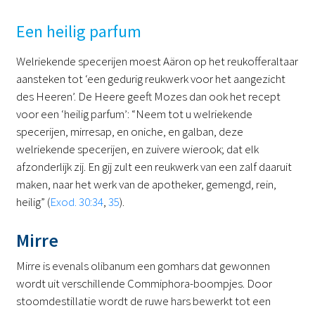
Een heilig parfum
Welriekende specerijen moest Aäron op het reukofferaltaar
aansteken tot ‘een gedurig reukwerk voor het aangezicht
des Heeren’. De Heere geeft Mozes dan ook het recept
voor een ‘heilig parfum’: “Neem tot u welriekende
specerijen, mirresap, en oniche, en galban, deze
welriekende specerijen, en zuivere wierook; dat elk
afzonderlijk zij. En gij zult een reukwerk van een zalf daaruit
maken, naar het werk van de apotheker, gemengd, rein,
heilig” (
Exod. 30:34
,
35
).
Mirre
Mirre is evenals olibanum een gomhars dat gewonnen
wordt uit verschillende Commiphora-boompjes. Door
stoomdestillatie wordt de ruwe hars bewerkt tot een