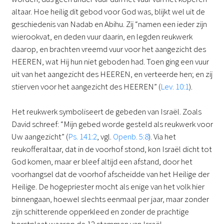
altaar. Hoe heilig dit gebod voor God was, blijkt wel uit de
geschiedenis van Nadab en Abihu. Zij “namen een ieder zijn
wierookvat, en deden vuur daarin, en legden reukwerk
daarop, en brachten vreemd vuur voor het aangezicht des
HEEREN, wat Hij hun niet geboden had. Toen ging een vuur
uit van het aangezicht des HEEREN, en verteerde hen; en zij
stierven voor het aangezicht des HEEREN” (
Lev. 10:1
).
Het reukwerk symboliseert de gebeden van Israël. Zoals
David schreef: “Mijn gebed worde gesteld als reukwerk voor
Uw aangezicht” (
Ps. 141:2
, vgl.
Openb. 5:8
). Via het
reukofferaltaar, dat in de voorhof stond, kon Israël dicht tot
God komen, maar er bleef altijd een afstand, door het
voorhangsel dat de voorhof afscheidde van het Heilige der
Heilige. De hogepriester mocht als enige van het volk hier
binnengaan, hoewel slechts eenmaal per jaar, maar zonder
zijn schitterende opperkleed en zonder de prachtige