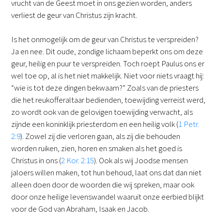
vrucht van de Geest moet in ons gezien worden, anders
verliest de geur van Christus zijn kracht.
Is het onmogelijk om de geur van Christus te verspreiden?
Ja en nee. Dit oude, zondige lichaam beperkt ons om deze
geur, heilig en puur te verspreiden. Toch roept Paulus ons er
wel toe op, al is het niet makkelijk. Niet voor niets vraagt hij:
“wie is tot deze dingen bekwaam?” Zoals van de priesters
die het reukofferaltaar bedienden, toewijding verreist werd,
zo wordt ook van de gelovigen toewijding verwacht, als
zijnde een koninklijk priesterdom en een heilig volk (
1 Petr.
2:9
). Zowel zij die verloren gaan, als zij die behouden
worden ruiken, zien, horen en smaken als het goed is
Christus in ons (
2 Kor. 2:15
). Ook als wij Joodse mensen
jaloers willen maken, tot hun behoud, laat ons dat dan niet
alleen doen door de woorden die wij spreken, maar ook
door onze heilige levenswandel waaruit onze eerbied blijkt
voor de God van Abraham, Isaak en Jacob.