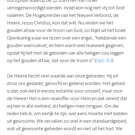
borstplaat waarop de 12 stammen van Israël
vertegenwoordigd werden. Israël kon nog niet vrij tot God
naderen. De Hogepriester van het Nieuwe Verbond, de
Heere Jezus Christus, kon dat wél. Nu vinden we het
gouden altaar voor de troon van God, zo blijkt uit het boek
Openbaring waar we lezen over een engel, “hebbende een
gouden wierookvat; en hem werd veel reukwerk gegeven,
opdat hij het met de gebeden van alle heiligen zou leggen
op het gouden altaar, dat voor de troon is” (
Opb. 8:3
).
De Heere hecht veel waarde aan onze gebeden. Hij wil
door ons gedankt, geloofd en gekend worden. Het gebed
is dan ook niet in eerste instantie voor onszelf, maar voor
de Heere! Het is een reukoffer voor Hem en dat vereist dat
wij hier in alle eerbied, als heiligen mee omgaan. Om die
reden heb ik, om eerlijk te zijn, wel eens moeite met bidden
uit gewoonte. We vervallen zo snel in een standaardgebed,
wat uit gewoonte gebeden wordt en niet uit het hart. We