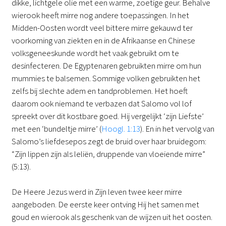
dikke, lichtgele olie met een warme, zoetige geur. Behalve
wierook heeft mirre nog andere toepassingen. In het
Midden-Oosten wordt veel bittere mirre gekauwd ter
voorkoming van ziekten en in de Afrikaanse en Chinese
volksgeneeskunde wordt het vaak gebruikt om te
desinfecteren. De Egyptenaren gebruikten mirre om hun
mummies te balsemen. Sommige volken gebruikten het
zelfs bij slechte adem en tandproblemen. Het hoeft
daarom ook niemand te verbazen dat Salomo vol lof
spreekt over dit kostbare goed. Hij vergelijkt ‘zijn Liefste’
met een ‘bundeltje mirre’ (
Hoogl. 1:13
). En in het vervolg van
Salomo’s liefdesepos zegt de bruid over haar bruidegom:
“Zijn lippen zijn als leliën, druppende van vloeiende mirre”
(5:13).
De Heere Jezus werd in Zijn leven twee keer mirre
aangeboden. De eerste keer ontving Hij het samen met
goud en wierook als geschenk van de wijzen uit het oosten.