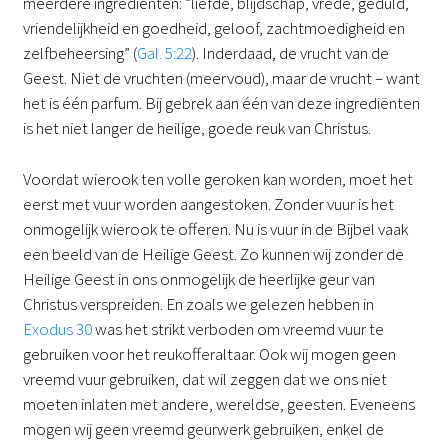
meerdere ingrediënten: “liefde, blijdschap, vrede, geduld,
vriendelijkheid en goedheid, geloof, zachtmoedigheid en
zelfbeheersing” (
Gal. 5:22
). Inderdaad, de vrucht van de
Geest. Niet de vruchten (meervoud), maar de vrucht – want
het is één parfum. Bij gebrek aan één van deze ingrediënten
is het niet langer de heilige, goede reuk van Christus.
Voordat wierook ten volle geroken kan worden, moet het
eerst met vuur worden aangestoken. Zonder vuur is het
onmogelijk wierook te offeren. Nu is vuur in de Bijbel vaak
een beeld van de Heilige Geest. Zo kunnen wij zonder de
Heilige Geest in ons onmogelijk de heerlijke geur van
Christus verspreiden. En zoals we gelezen hebben in
Exodus 30
was het strikt verboden om vreemd vuur te
gebruiken voor het reukofferaltaar. Ook wij mogen geen
vreemd vuur gebruiken, dat wil zeggen dat we ons niet
moeten inlaten met andere, wereldse, geesten. Eveneens
mogen wij geen vreemd geurwerk gebruiken, enkel de