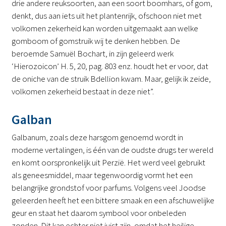
drie andere reuksoorten, aan een soort boomhars, of gom,
denkt, dus aan iets uit het plantenrijk, ofschoon niet met
volkomen zekerheid kan worden uitgemaakt aan welke
gomboom of gomstruik wij te denken hebben. De
beroemde Samuël Bochart, in zijn geleerd werk
‘Hierozoicon’ H. 5, 20, pag. 803 enz. houdt het er voor, dat
de oniche van de struik Bdellion kwam. Maar, gelijk ik zeide,
volkomen zekerheid bestaat in deze niet”.
Galban
Galbanum, zoals deze harsgom genoemd wordt in
moderne vertalingen, is één van de oudste drugs ter wereld
en komt oorspronkelijk uit Perzië. Het werd veel gebruikt
als geneesmiddel, maar tegenwoordig vormt het een
belangrijke grondstof voor parfums. Volgens veel Joodse
geleerden heeft het een bittere smaak en een afschuwelijke
geur en staat het daarom symbool voor onbeleden
zonden. Dit kan echter niet juist zijn, omdat het heilige