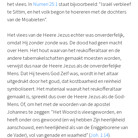
het vlees. In
Numeri 25:1
staat bijvoorbeeld: “Israël verbleef
te Sittim, en het volk begon te hoereren met de dochters
van de Moabieten”.
Het vlees van de Heere Jezus echter was onverderfelijk,
omdat Hij zonder zonde was. De dood had geen macht
over Hem. Het hout waarvan het reukofferaltaar en de
andere tabernakelschatten gemaakt moesten worden,
verwijst dus naar de Heere Jezus als de onverderfelijke
Mens. Dat Hij tevens God Zelf was, wordt in het altaar
uitgedrukt door het goud, dat kostbaarheid en reinheid
symboliseert. Het materiaal waaruit het reukofferaltaar
gemaakt is, spreekt dus over de Heere Jezus als de God-
Mens. Of, om het met de woorden van de apostel
Johannes te zeggen: “Het Woord is vleesgeworden, en
heeft onder ons gewoond (en wij hebben Zijn heerlijkheid
aanschouwd, een heerlijkheid als van de Eniggeborene van
de Vader), vol van genade en waarheid” (
Joh. 1:14
).