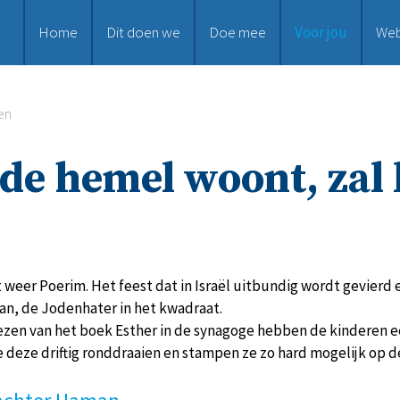
Home
Dit doen we
Doe mee
Voor jou
We
en
 de hemel woont, zal
 weer Poerim. Het feest dat in Israël uitbundig wordt gevierd en
n, de Jodenhater in het kwadraat.
lezen van het boek Esther in de synagoge hebben de kinderen e
ze deze driftig ronddraaien en stampen ze zo hard mogelijk op d