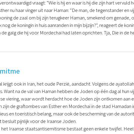
rontwaardigd vraagt: “Wie is hij en waar is hij die zijn hart vervuld 
ther nu haar vinger uit naar Haman: “De man, de tegenstander en vij
oning de zaal om bij zijn terugkeer Haman, smekend om genade, op 
k nog de koningin in huis aanranden in mijn bijzijn?”, reageert de kon
an de galg die hij voor Mordechai had laten oprichten. Tja, Die in d
emitme
 krijgt ook in Iran, het oude Perzië, aandacht. Volgens de ayatolla
s. Want na de val van Haman hebben de Joden op één dag al hun vi
dse viering, waar wordt herdacht hoe de Joden zijn ontkomen aan 
n zijn de graftombes van Esther en Mordechai in de stad Hamadan i
ieus en toeristisch belang, maar ook de bescherming van de autorit
t besluit pijnlijk voor de Iraanse Joden.
 het Iraanse staatsantisemitisme bestaat geen enkele twijfel. Heel i