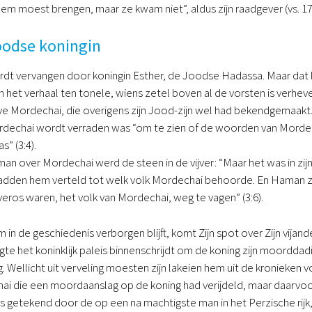
j hem moest brengen, maar ze kwam niet”, aldus zijn raadgever (vs. 
oodse koningin
rdt vervangen door koningin Esther, de Joodse Hadassa. Maar dat 
het verhaal ten tonele, wiens zetel boven al de vorsten is verheven
e Mordechai, die overigens zijn Jood-zijn wel had bekendgemaakt.
echai wordt verraden was “om te zien of de woorden van Mordech
s” (3:4).
 over Mordechai werd de steen in de vijver: “Maar het was in zij
 hadden hem verteld tot welk volk Mordechai behoorde. En Haman z
veros waren, het volk van Mordechai, weg te vagen” (3:6).
n de geschiedenis verborgen blijft, komt Zijn spot over Zijn vija
gte het koninklijk paleis binnenschrijdt om de koning zijn moordda
g. Wellicht uit verveling moesten zijn lakeien hem uit de kronieken
ai die een moordaanslag op de koning had verijdeld, maar daarvo
 getekend door de op een na machtigste man in het Perzische rijk,