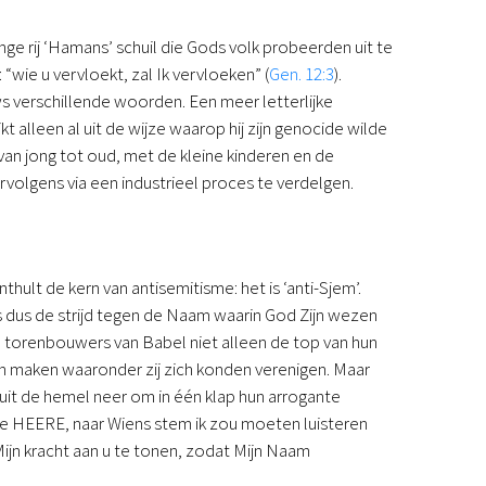
Podcast
ge rij ‘Hamans’ schuil die Gods volk probeerden uit te
Magazine
“wie u vervloekt, zal Ik vervloeken” (
Gen. 12:3
).
Digitale nieuwsbrief
verschillende woorden. Een meer letterlijke
Agenda
kt alleen al uit de wijze waarop hij zijn genocide wilde
Kinderwerk
“van jong tot oud, met de kleine kinderen en de
Jongerenwerk
rvolgens via een industrieel proces te verdelgen.
Het Studiehuis (cursus)
Webshop
Over ons
Onze visie
thult de kern van antisemitisme: het is ‘anti-Sjem’.
Geschiedenis
s dus de strijd tegen de Naam waarin God Zijn wezen
Actueel
de torenbouwers van Babel niet alleen de top van hun
ANBI
en maken waaronder zij zich konden verenigen. Maar
Veelgestelde vragen
uit de hemel neer om in één klap hun arrogante
Contact
 de HEERE, naar Wiens stem ik zou moeten luisteren
Doneren
Mijn kracht aan u te tonen, zodat Mijn Naam