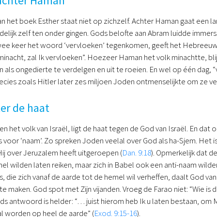
achter Haman
n het boek Esther staat niet op zichzelf. Achter Haman gaat een lan
delijk zelf ten onder gingen. Gods belofte aan Abram luidde immers: 
ee keer het woord ‘vervloeken’ tegenkomen, geeft het Hebreeuws 
u minacht, zal Ik vervloeken”. Hoezeer Haman het volk minachtte, blij
n als ongedierte te verdelgen en uit te roeien. En wel op één dag, 
recies zoals Hitler later zes miljoen Joden ontmenselijkte om ze ve
er de haat
n het volk van Israël, ligt de haat tegen de God van Israël. En dat on
voor ‘naam’. Zo spreken Joden veelal over God als ha-Sjem. Het i
ij over Jeruzalem heeft uitgeroepen (
Dan. 9:18
). Opmerkelijk dat 
mel wilden laten reiken, maar zich in Babel ook een anti-naam wild
 die zich vanaf de aarde tot de hemel wil verheffen, daalt God van
e maken. God spot met Zijn vijanden. Vroeg de Farao niet: “Wie is
ods antwoord is helder: “… juist hierom heb Ik u laten bestaan, om 
 worden op heel de aarde” (
Exod. 9:15-16
).