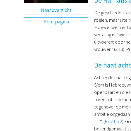
De Hamans 
Naar overzicht
De geschiedenis va
roeien, maar uitein
Print pagina
Hoewel we hier tw
vertaling is: “wie 
uitvoeren: door he
vrouwen” (3:13). P
De haat acht
Achter de haat tege
Sjem is Hebreeuws 
openbaart en die H
toren tot in de he
tegenover de mens,
ambitie ongedaan t
…?” (
Exod. 5:2
). G
bekendgemaakt zal