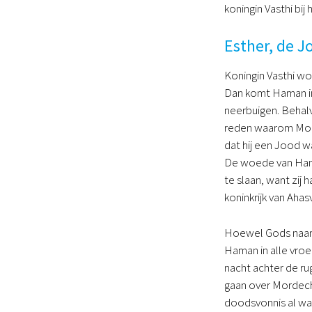
koningin Vasthi bi
Esther, de J
Koningin Vasthi wo
Dan komt Haman in 
neerbuigen. Behalv
reden waarom Mord
dat hij een Jood wa
De woede van Haman
te slaan, want zij
koninkrijk van Ahas
Hoewel Gods naam i
Haman in alle vroe
nacht achter de ru
gaan over Mordech
doodsvonnis al was