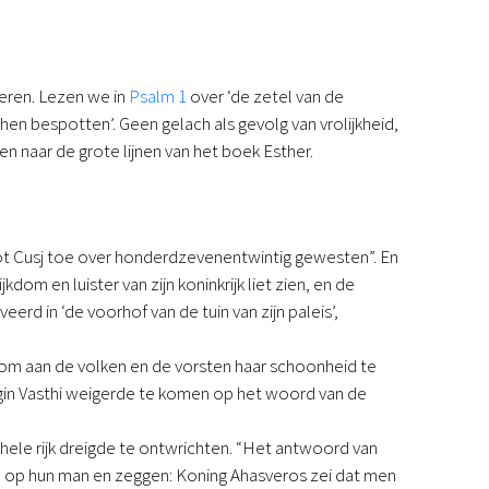
deren. Lezen we in
Psalm 1
over ‘de zetel van de
 hen bespotten’. Geen gelach als gevolg van vrolijkheid,
en naar de grote lijnen van het boek Esther.
tot Cusj toe over honderdzevenentwintig gewesten”. En
dom en luister van zijn koninkrijk liet zien, en de
eerd in ‘de voorhof van de tuin van zijn paleis’,
 om aan de volken en de vorsten haar schoonheid te
ingin Vasthi weigerde te komen op het woord van de
 hele rijk dreigde te ontwrichten. “Het antwoord van
en op hun man en zeggen: Koning Ahasveros zei dat men