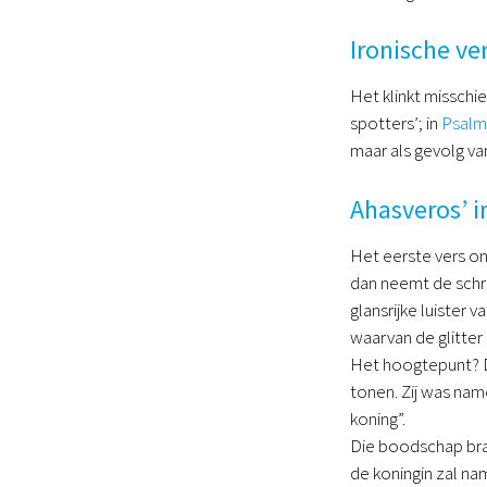
Ironische ve
Het klinkt misschi
spotters’; in
Psalm
maar als gevolg van
Ahasveros’ i
Het eerste vers on
dan neemt de schrij
glansrijke luister 
waarvan de glitter
Het hoogtepunt? D
tonen. Zij was nam
koning”.
Die boodschap brac
de koningin zal na