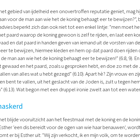
 gebied van ijdelheid een onovertroffen reputatie geniet, mag hij
 voor de man aan wie het de koning behaagt eer te bewijzen?”, beel
advies beperkt zich dan ook niet tot een enkel lintje: “men moet h
 het paard waarop de koning gewoon is zelf te rijden, en laat een k
ad en dat paard in handen geven van iemand uit de vorsten van d
eer te bewijzen, hiermee kleden en hem op dat paard doen rijden o
e man aan wie het de koning behaagt eer te bewijzen!” (6:8, 9). En
 gewaad en het paard, zoals u gesproken hebt, en doe zo met de Joo
len van alles wat u hebt gezegd” (6:10). Apart hè? Zijn vrouw en zij
 bent te vallen, uit het geslacht van de Joden is, zult u tegen hem
 (6:13). Wat begon met een druppel ironie zwelt aan tot een water
askerd
t blijde vooruitzicht aan het feestmaal met de koning en de konin
 Esther ‘een dis bereidt voor de ogen van wie haar benauwen’, wo
t er bij Esther uit: “Wij zijn verkocht, ik en mijn volk, om te wo