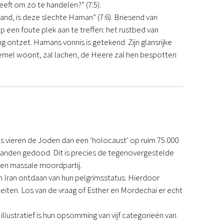
heeft om zo te handelen?” (7:5).
and, is deze slechte Haman” (7:6). Briesend van
een foute plek aan te treffen: het rustbed van
ing ontzet. Hamans vonnis is getekend. Zijn glansrijke
e hemel woont, zal lachen, de Heere zal hen bespotten
hs vieren de Joden dan een ‘holocaust’ op ruim 75.000
janden gedood. Dit is precies de tegenovergestelde
een massale moordpartij.
n Iran ontdaan van hun pelgrimsstatus. Hierdoor
eiten. Los van de vraag of Esther en Mordechai er echt
llustratief is hun opsomming van vijf categorieën van