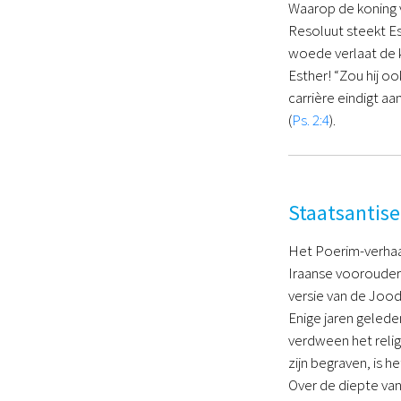
Waarop de koning ve
Resoluut steekt Es
woede verlaat de k
Esther! “Zou hij oo
carrière eindigt a
(
Ps. 2:4
).
Staatsantis
Het Poerim-verhaal
Iraanse voorouder
versie van de Joo
Enige jaren gelede
verdween het relig
zijn begraven, is he
Over de diepte van