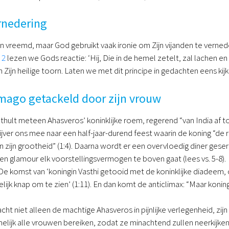
rnedering
en vreemd, maar God gebruikt vaak ironie om Zijn vijanden te verne
 2
lezen we Gods reactie: ‘Hij, Die in de hemel zetelt, zal lachen en
 Zijn heilige toorn. Laten we met dit principe in gedachten eens kijk
mago getackeld door zijn vrouw
thult meteen Ahasveros’ koninklijke roem, regerend “van India af 
ver ons mee naar een half-jaar-durend feest waarin de koning “de rijk
van zijn grootheid” (1:4). Daarna wordt er een overvloedig diner geserv
 en glamour elk voorstellingsvermogen te boven gaat (lees vs. 5-8).
e komst van ‘koningin Vasthi getooid met de koninklijke diadeem,
elijk knap om te zien’ (1:11). En dan komt de anticlimax: “Maar kon
ht niet alleen de machtige Ahasveros in pijnlijke verlegenheid, zijn
melijk alle vrouwen bereiken, zodat ze minachtend zullen neerkijk