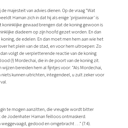
 de majesteit van advies dienen. Op de vraag “Wat
dt Haman zich in dat hij als enige ‘prijswinnaar’ is
et koninklijke gewaad brengen dat de koning gewoon is
oninklijke diadeem op zijn hoofd gezet worden. En dan
e koning, de edelen. En dan moet men hem aan wie het
ver het plein van de stad, en voor hem uitroepen: Zo
 dan volgt de verpletterende reactie van de koning:
d (!) Mordechai, die in de poort van de koning zit.
n wijzen bereiden hem al fijntjes voor: “Als Mordechai,
 niets kunnen uitrichten, integendeel, u zult zeker voor
val.
gin te mogen aanzitten, die vreugde wordt bitter
rdt de Jodenhater Haman feilloos ontmaskerd.
rden weggevaagd, gedood en omgebracht …” (7:4).