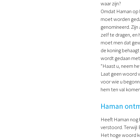
waar zijn?
Omdat Haman op het
moet worden gedaan
genomineerd. Zijn 
zelf te dragen, en
moet men dat gewa
de koning behaagt 
wordt gedaan met d
“Haast u, neem het
Laat geen woord val
voor wie u begonnen
hem ten val komen”
Haman ontm
Heeft Haman nog he
verstoord. Terwijl
Het hoge woord kom