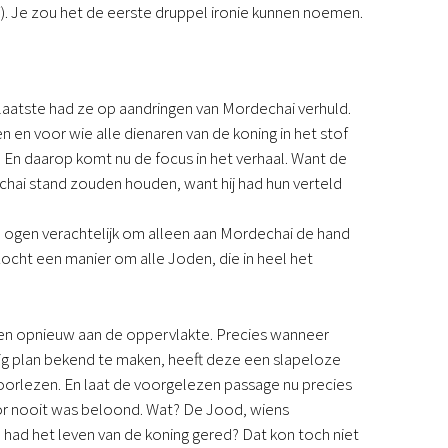
17). Je zou het de eerste druppel ironie kunnen noemen.
laatste had ze op aandringen van Mordechai verhuld.
 en voor wie alle dienaren van de koning in het stof
 En daarop komt nu de focus in het verhaal. Want de
ai stand zouden houden, want hij had hun verteld
n ogen verachtelijk om alleen aan Mordechai de hand
ocht een manier om alle Joden, die in heel het
nden opnieuw aan de oppervlakte. Precies wanneer
dig plan bekend te maken, heeft deze een slapeloze
 voorlezen. En laat de voorgelezen passage nu precies
or nooit was beloond. Wat? De Jood, wiens
 had het leven van de koning gered? Dat kon toch niet