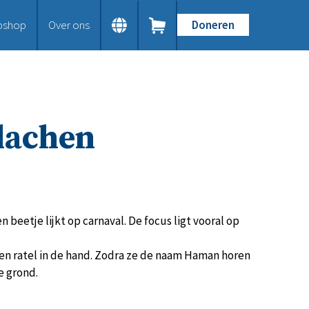
bshop
Over ons
Doneren
Home
Dit doen we
Bijbels op maat
Gods Woord aanbieden
 lachen
Samenwerken en toerusten
Humanitaire hulp
Onze Bijbeluitgaven
Doe mee
Word vriend
Doneer
 beetje lijkt op carnaval. De focus ligt vooral op
Bid mee
Schenkingen en legaten
en ratel in de hand. Zodra ze de naam Haman horen
Nodig ons uit
e grond.
Voor jou
Kennisbank