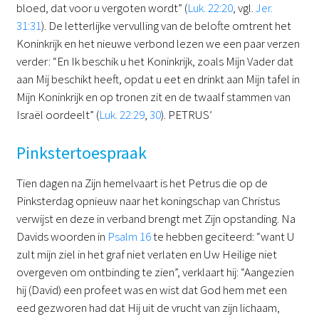
bloed, dat voor u vergoten wordt” (
Luk. 22:20
, vgl.
Jer.
31:31
). De letterlijke vervulling van de belofte omtrent het
Koninkrijk en het nieuwe verbond lezen we een paar verzen
verder: “En Ik beschik u het Koninkrijk, zoals Mijn Vader dat
aan Mij beschikt heeft, opdat u eet en drinkt aan Mijn tafel in
Mijn Koninkrijk en op tronen zit en de twaalf stammen van
Israël oordeelt” (
Luk. 22:29
,
30
). PETRUS’
Pinkstertoespraak
Tien dagen na Zijn hemelvaart is het Petrus die op de
Pinksterdag opnieuw naar het koningschap van Christus
verwijst en deze in verband brengt met Zijn opstanding. Na
Davids woorden in
Psalm 16
te hebben geciteerd: “want U
zult mijn ziel in het graf niet verlaten en Uw Heilige niet
overgeven om ontbinding te zien”, verklaart hij: “Aangezien
hij (David) een profeet was en wist dat God hem met een
eed gezworen had dat Hij uit de vrucht van zijn lichaam,