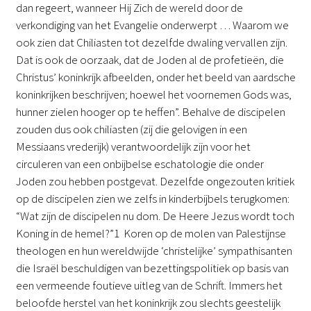
dan regeert, wanneer Hij Zich de wereld door de
verkondiging van het Evangelie onderwerpt … Waarom we
ook zien dat Chiliasten tot dezelfde dwaling vervallen zijn.
Dat is ook de oorzaak, dat de Joden al de profetieën, die
Christus’ koninkrijk afbeelden, onder het beeld van aardsche
koninkrijken beschrijven; hoewel het voornemen Gods was,
hunner zielen hooger op te heffen”. Behalve de discipelen
zouden dus ook chiliasten (zij die gelovigen in een
Messiaans vrederijk) verantwoordelijk zijn voor het
circuleren van een onbijbelse eschatologie die onder
Joden zou hebben postgevat. Dezelfde ongezouten kritiek
op de discipelen zien we zelfs in kinderbijbels terugkomen:
“Wat zijn de discipelen nu dom. De Heere Jezus wordt toch
Koning in de hemel?”1 Koren op de molen van Palestijnse
theologen en hun wereldwijde ‘christelijke’ sympathisanten
die Israël beschuldigen van bezettingspolitiek op basis van
een vermeende foutieve uitleg van de Schrift. Immers het
beloofde herstel van het koninkrijk zou slechts geestelijk