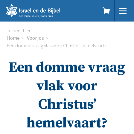
Sla
links
over
Spring
Home
Je bent hier:
naar
Dit doen we
Home
Voor jou
de
Doe mee
Een domme vraag vlak voor Christus’ hemelvaart?
inhoud
Voor jou
Spring
Kennisbank
Een domme vraag
naar
Podcast
de
Magazine
navigatie
Digitale nieuwsbrief
vlak voor
Agenda
Kinderwerk
Christus’
Jongerenwerk
Het Studiehuis (cursus)
Webshop
hemelvaart?
Over ons