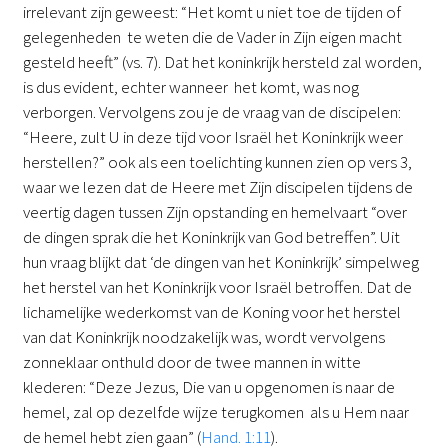
irrelevant zijn geweest: “Het komt u niet toe de tijden of
gelegenheden te weten die de Vader in Zijn eigen macht
gesteld heeft” (vs. 7). Dat het koninkrijk hersteld zal worden,
is dus evident, echter wanneer het komt, was nog
verborgen. Vervolgens zou je de vraag van de discipelen:
“Heere, zult U in deze tijd voor Israël het Koninkrijk weer
herstellen?” ook als een toelichting kunnen zien op vers 3,
waar we lezen dat de Heere met Zijn discipelen tijdens de
veertig dagen tussen Zijn opstanding en hemelvaart “over
de dingen sprak die het Koninkrijk van God betreffen”. Uit
hun vraag blijkt dat ‘de dingen van het Koninkrijk’ simpelweg
het herstel van het Koninkrijk voor Israël betroffen. Dat de
lichamelijke wederkomst van de Koning voor het herstel
van dat Koninkrijk noodzakelijk was, wordt vervolgens
zonneklaar onthuld door de twee mannen in witte
klederen: “Deze Jezus, Die van u opgenomen is naar de
hemel, zal op dezelfde wijze terugkomen als u Hem naar
de hemel hebt zien gaan” (
Hand. 1:11
).