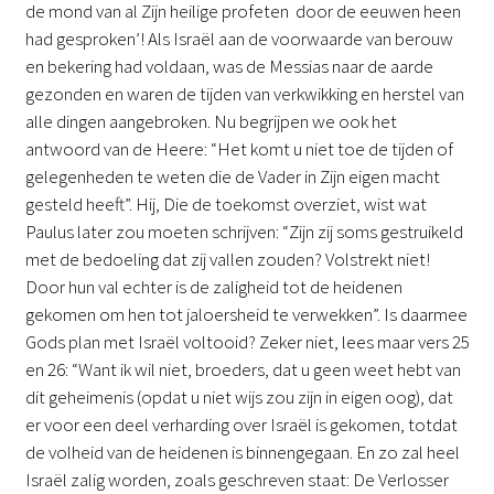
de mond van al Zijn heilige profeten door de eeuwen heen
had gesproken’! Als Israël aan de voorwaarde van berouw
en bekering had voldaan, was de Messias naar de aarde
gezonden en waren de tijden van verkwikking en herstel van
alle dingen aangebroken. Nu begrijpen we ook het
antwoord van de Heere: “Het komt u niet toe de tijden of
gelegenheden te weten die de Vader in Zijn eigen macht
gesteld heeft”. Hij, Die de toekomst overziet, wist wat
Paulus later zou moeten schrijven: “Zijn zij soms gestruikeld
met de bedoeling dat zij vallen zouden? Volstrekt niet!
Door hun val echter is de zaligheid tot de heidenen
gekomen om hen tot jaloersheid te verwekken”. Is daarmee
Gods plan met Israël voltooid? Zeker niet, lees maar vers 25
en 26: “Want ik wil niet, broeders, dat u geen weet hebt van
dit geheimenis (opdat u niet wijs zou zijn in eigen oog), dat
er voor een deel verharding over Israël is gekomen, totdat
de volheid van de heidenen is binnengegaan. En zo zal heel
Israël zalig worden, zoals geschreven staat: De Verlosser