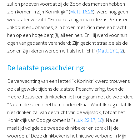
zullen proeven voordat zij de Zoon des mensen hebben
zien komen in Zijn Koninkrijk ” (
Matt. 16:28
), werd nog geen
week later vervuld. “En na zes dagen nam Jezus Petrus en
Jakobus en Johannes, zijn broer, met Zich mee en bracht
hen op een hoge berg (!), alleen hen. En Hij werd voor hun
ogen van gedaante veranderd; Zijn gezicht straalde als de
zon en Zijn kleren werden wit als het licht” (
Matt. 17:1
,
2
).
De laatste pesachviering
De verwachting van een letterlijk Koninkrijk werd trouwens
ook al gewekt tijdens de laatste Pesachviering, toen de
Heere Jezus een drinkbeker liet rondgaan met de woorden:
“Neem deze en deel hem onder elkaar. Want Ik zeg u dat Ik
niet drinken zal van de vrucht van de wijnstok, totdat het
Koninkrijk van God gekomen is ” (
Luk. 22:17
,
18
). Na de
maaltijd volgde de tweede drinkbeker en sprak Hij de
woorden: “Deze drinkbeker is het nieuwe verbond in Mijn