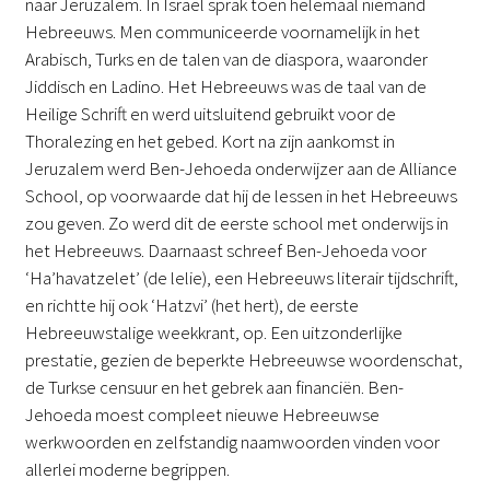
naar Jeruzalem. In Israël sprak toen helemaal niemand
Hebreeuws. Men communiceerde voornamelijk in het
Arabisch, Turks en de talen van de diaspora, waaronder
Jiddisch en Ladino. Het Hebreeuws was de taal van de
Heilige Schrift en werd uitsluitend gebruikt voor de
Thoralezing en het gebed. Kort na zijn aankomst in
Jeruzalem werd Ben-Jehoeda onderwijzer aan de Alliance
School, op voorwaarde dat hij de lessen in het Hebreeuws
zou geven. Zo werd dit de eerste school met onderwijs in
het Hebreeuws. Daarnaast schreef Ben-Jehoeda voor
‘Ha’havatzelet’ (de lelie), een Hebreeuws literair tijdschrift,
en richtte hij ook ‘Hatzvi’ (het hert), de eerste
Hebreeuwstalige weekkrant, op. Een uitzonderlijke
prestatie, gezien de beperkte Hebreeuwse woordenschat,
de Turkse censuur en het gebrek aan financiën. Ben-
Jehoeda moest compleet nieuwe Hebreeuwse
werkwoorden en zelfstandig naamwoorden vinden voor
allerlei moderne begrippen.