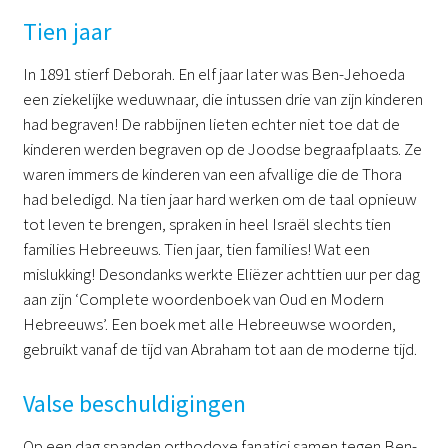
Tien jaar
In 1891 stierf Deborah. En elf jaar later was Ben-Jehoeda
een ziekelijke weduwnaar, die intussen drie van zijn kinderen
had begraven! De rabbijnen lieten echter niet toe dat de
kinderen werden begraven op de Joodse begraafplaats. Ze
waren immers de kinderen van een afvallige die de Thora
had beledigd. Na tien jaar hard werken om de taal opnieuw
tot leven te brengen, spraken in heel Israël slechts tien
families Hebreeuws. Tien jaar, tien families! Wat een
mislukking! Desondanks werkte Eliëzer achttien uur per dag
aan zijn ‘Complete woordenboek van Oud en Modern
Hebreeuws’. Een boek met alle Hebreeuwse woorden,
gebruikt vanaf de tijd van Abraham tot aan de moderne tijd.
Valse beschuldigingen
Op een dag spanden orthodoxe fanatici samen tegen Ben-