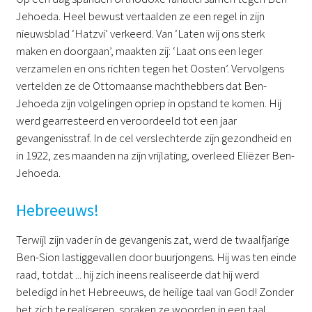
Jehoeda. Heel bewust vertaalden ze een regel in zijn
nieuwsblad ‘Hatzvi’ verkeerd. Van ‘Laten wij ons sterk
maken en doorgaan’, maakten zij: ‘Laat ons een leger
verzamelen en ons richten tegen het Oosten’. Vervolgens
vertelden ze de Ottomaanse machthebbers dat Ben-
Jehoeda zijn volgelingen opriep in opstand te komen. Hij
werd gearresteerd en veroordeeld tot een jaar
gevangenisstraf. In de cel verslechterde zijn gezondheid en
in 1922, zes maanden na zijn vrijlating, overleed Eliëzer Ben-
Jehoeda.
Hebreeuws!
Terwijl zijn vader in de gevangenis zat, werd de twaalfjarige
Ben-Sion lastiggevallen door buurjongens. Hij was ten einde
raad, totdat ... hij zich ineens realiseerde dat hij werd
beledigd in het Hebreeuws, de heilige taal van God! Zonder
het zich te realiseren, spraken ze woorden in een taal