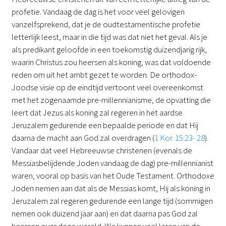
profetie. Vandaag de dag is het voor veel gelovigen
vanzelfsprekend, dat je de oudtestamentische profetie
letterlijk leest, maar in die tijd was dat niet het geval. Als je
als predikant geloofde in een toekomstig duizendjarig rijk,
waarin Christus zou heersen als koning, was dat voldoende
reden om uit het ambt gezet te worden. De orthodox-
Joodse visie op de eindtijd vertoont veel overeenkomst
met het zogenaamde pre-millennianisme, de opvatting die
leert dat Jezus als koning zal regeren in het aardse
Jeruzalem gedurende een bepaalde periode en dat Hij
daarna de macht aan God zal overdragen (
1 Kor. 15:23- 28
).
Vandaar dat veel Hebreeuwse christenen (evenals de
Messiasbelijdende Joden vandaag de dag) pre-millennianist
waren, vooral op basis van het Oude Testament. Orthodoxe
Joden nemen aan dat als de Messias komt, Hij als koning in
Jeruzalem zal regeren gedurende een lange tijd (sommigen
nemen ook duizend jaar aan) en dat daarna pas God zal
heersen over deze wereld. We kunnen veel leren van de