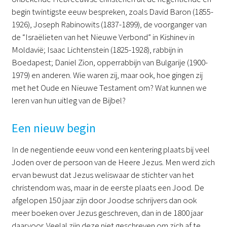
begin twintigste eeuw bespreken, zoals David Baron (1855-
1926), Joseph Rabinowits (1837-1899), de voorganger van
de “Israëlieten van het Nieuwe Verbond” in Kishinev in
Moldavië; Isaac Lichtenstein (1825-1928), rabbijn in
Boedapest; Daniel Zion, opperrabbijn van Bulgarije (1900-
1979) en anderen. Wie waren zij, maar ook, hoe gingen zij
met het Oude en Nieuwe Testament om? Wat kunnen we
leren van hun uitleg van de Bijbel?
Een nieuw begin
In de negentiende eeuw vond een kentering plaats bij veel
Joden over de persoon van de Heere Jezus. Men werd zich
ervan bewust dat Jezus weliswaar de stichter van het
christendom was, maar in de eerste plaats een Jood. De
afgelopen 150 jaar zijn door Joodse schrijvers dan ook
meer boeken over Jezus geschreven, dan in de 1800 jaar
daarvoor. Veelal zijn deze niet geschreven om zich af te