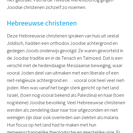
Joodse christenen zichzelf zo noemen.
Hebreeuwse christenen
Deze Hebreeuwse christenen spraken van huis uit veelal
Jiddisch, hadden een orthodox Joodse achtergrond en
gedegen Joods onderwijs gevolgd. Ze waren geworteld in
de Joodse traditie en in de Tenach en Talmoed. Dat is een
verschil met de hedendaagse Messiaanse beweging, waar
vooral Joden deel van uitmaken met een liberale of een
niet-religieuze achtergrond en … vooral ook heel veel niet-
joden. Men was vanaf het begin sterk gericht op het land
Israël, (toen nog vooral bekend als Palestina) en haar (toen
nog kleine) Joodse bevolking. Veel Hebreeuwse christenen
werden als zendeling daar naar toe uitgezonden en niet
weinigen zijn daar ook overleden aan ziekten als malaria.
Hun focus op het land had te maken met hun
gemeenschappelijke theologische en geestelijke visie. Er