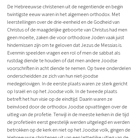
De Hebreeuwse christenen uit de negentiende en begin
twintigste eeuw waren in het algemeen orthodox. Met
leerstellingen over de drie-eenheid en de Godheid van
Christus of de maagdelijke geboorte van Christus had men
geen moeite, zaken die voor orthodoxe Joden vaak juist
hindernissen zijn om te geloven dat Jezus de Messias is.
Evenmin speelden vragen een rol of men de sabbat als
rustdag diende te houden of dat men andere Joodse
voorschriften in acht diende te nemen. Op twee onderdelen
onderscheidden ze zich van hun niet-joodse
medegelovigen. In de eerste plaats waren ze sterk gericht
op Israël en op het Joodse volk. In de tweede plaats
betreft het hun visie op de eindtijd. Daarin waren ze
beïnvloed door de orthodox Joodse opvattingen over de
uitleg van de profetie. Terwijl in de meeste kerken in die tijd
de profetieën eerst geestelijk werden uitgelegd en werden
betrokken op de kerk en niet op het Joodse volk, gingen de
Hebreeuwse christenen uit van een letterlijke uitleg van de