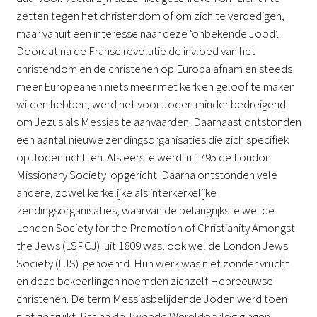
zetten tegen het christendom of om zich te verdedigen,
maar vanuit een interesse naar deze ‘onbekende Jood’.
Doordat na de Franse revolutie de invloed van het
christendom en de christenen op Europa afnam en steeds
meer Europeanen niets meer met kerk en geloof te maken
wilden hebben, werd het voor Joden minder bedreigend
om Jezus als Messias te aanvaarden. Daarnaast ontstonden
een aantal nieuwe zendingsorganisaties die zich specifiek
op Joden richtten. Als eerste werd in 1795 de London
Missionary Society opgericht. Daarna ontstonden vele
andere, zowel kerkelijke als interkerkelijke
zendingsorganisaties, waarvan de belangrijkste wel de
London Society for the Promotion of Christianity Amongst
the Jews (LSPCJ) uit 1809 was, ook wel de London Jews
Society (LJS) genoemd. Hun werk was niet zonder vrucht
en deze bekeerlingen noemden zichzelf Hebreeuwse
christenen. De term Messiasbelijdende Joden werd toen
niet gebruikt. Pas na de Tweede Wereldoorlog gingen