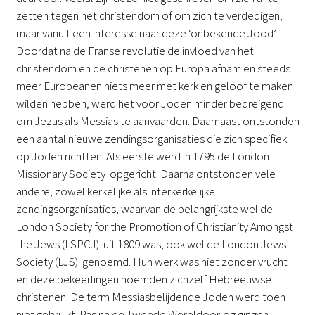
zetten tegen het christendom of om zich te verdedigen,
maar vanuit een interesse naar deze ‘onbekende Jood’.
Doordat na de Franse revolutie de invloed van het
christendom en de christenen op Europa afnam en steeds
meer Europeanen niets meer met kerk en geloof te maken
wilden hebben, werd het voor Joden minder bedreigend
om Jezus als Messias te aanvaarden. Daarnaast ontstonden
een aantal nieuwe zendingsorganisaties die zich specifiek
op Joden richtten. Als eerste werd in 1795 de London
Missionary Society opgericht. Daarna ontstonden vele
andere, zowel kerkelijke als interkerkelijke
zendingsorganisaties, waarvan de belangrijkste wel de
London Society for the Promotion of Christianity Amongst
the Jews (LSPCJ) uit 1809 was, ook wel de London Jews
Society (LJS) genoemd. Hun werk was niet zonder vrucht
en deze bekeerlingen noemden zichzelf Hebreeuwse
christenen. De term Messiasbelijdende Joden werd toen
niet gebruikt. Pas na de Tweede Wereldoorlog gingen