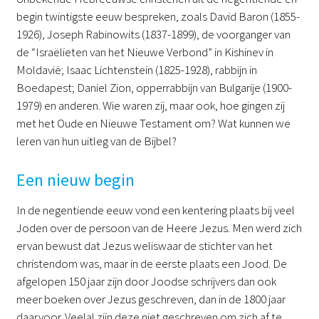
begin twintigste eeuw bespreken, zoals David Baron (1855-
1926), Joseph Rabinowits (1837-1899), de voorganger van
de “Israëlieten van het Nieuwe Verbond” in Kishinev in
Moldavië; Isaac Lichtenstein (1825-1928), rabbijn in
Boedapest; Daniel Zion, opperrabbijn van Bulgarije (1900-
1979) en anderen. Wie waren zij, maar ook, hoe gingen zij
met het Oude en Nieuwe Testament om? Wat kunnen we
leren van hun uitleg van de Bijbel?
Een nieuw begin
In de negentiende eeuw vond een kentering plaats bij veel
Joden over de persoon van de Heere Jezus. Men werd zich
ervan bewust dat Jezus weliswaar de stichter van het
christendom was, maar in de eerste plaats een Jood. De
afgelopen 150 jaar zijn door Joodse schrijvers dan ook
meer boeken over Jezus geschreven, dan in de 1800 jaar
daarvoor. Veelal zijn deze niet geschreven om zich af te