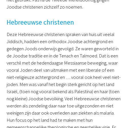
Joodse christenen zichzelf zo noemen.
Hebreeuwse christenen
Deze Hebreeuwse christenen spraken van huis uit veelal
Jiddisch, hadden een orthodox Joodse achtergrond en
gedegen Joods onderwijs gevolgd. Ze waren geworteld in
de Joodse traditie en in de Tenach en Talmoed. Dat is een
verschil met de hedendaagse Messiaanse beweging, waar
vooral Joden deel van uitmaken met een liberale of een
niet-religieuze achtergrond en … vooral ook heel veel niet-
joden. Men was vanaf het begin sterk gericht op het land
Israël, (toen nog vooral bekend als Palestina) en haar (toen
nog kleine) Joodse bevolking. Veel Hebreeuwse christenen
werden als zendeling daar naar toe uitgezonden en niet
weinigen zijn daar ook overleden aan ziekten als malaria.
Hun focus op het land had te maken met hun
gemeenschappelijke theologische en geestelijke visie. Er