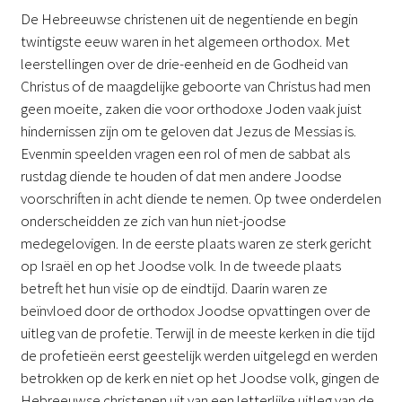
De Hebreeuwse christenen uit de negentiende en begin
twintigste eeuw waren in het algemeen orthodox. Met
leerstellingen over de drie-eenheid en de Godheid van
Christus of de maagdelijke geboorte van Christus had men
geen moeite, zaken die voor orthodoxe Joden vaak juist
hindernissen zijn om te geloven dat Jezus de Messias is.
Evenmin speelden vragen een rol of men de sabbat als
rustdag diende te houden of dat men andere Joodse
voorschriften in acht diende te nemen. Op twee onderdelen
onderscheidden ze zich van hun niet-joodse
medegelovigen. In de eerste plaats waren ze sterk gericht
op Israël en op het Joodse volk. In de tweede plaats
betreft het hun visie op de eindtijd. Daarin waren ze
beïnvloed door de orthodox Joodse opvattingen over de
uitleg van de profetie. Terwijl in de meeste kerken in die tijd
de profetieën eerst geestelijk werden uitgelegd en werden
betrokken op de kerk en niet op het Joodse volk, gingen de
Hebreeuwse christenen uit van een letterlijke uitleg van de