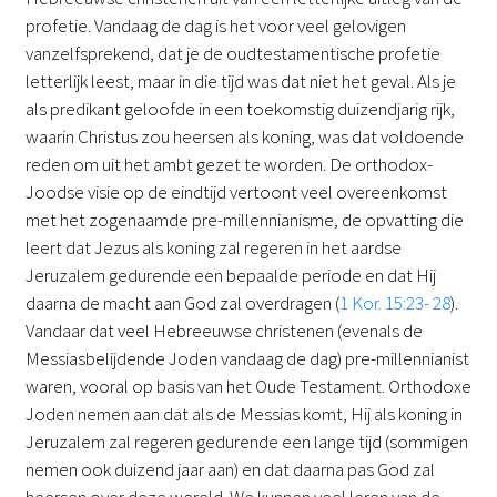
profetie. Vandaag de dag is het voor veel gelovigen
vanzelfsprekend, dat je de oudtestamentische profetie
letterlijk leest, maar in die tijd was dat niet het geval. Als je
als predikant geloofde in een toekomstig duizendjarig rijk,
waarin Christus zou heersen als koning, was dat voldoende
reden om uit het ambt gezet te worden. De orthodox-
Joodse visie op de eindtijd vertoont veel overeenkomst
met het zogenaamde pre-millennianisme, de opvatting die
leert dat Jezus als koning zal regeren in het aardse
Jeruzalem gedurende een bepaalde periode en dat Hij
daarna de macht aan God zal overdragen (
1 Kor. 15:23- 28
).
Vandaar dat veel Hebreeuwse christenen (evenals de
Messiasbelijdende Joden vandaag de dag) pre-millennianist
waren, vooral op basis van het Oude Testament. Orthodoxe
Joden nemen aan dat als de Messias komt, Hij als koning in
Jeruzalem zal regeren gedurende een lange tijd (sommigen
nemen ook duizend jaar aan) en dat daarna pas God zal
heersen over deze wereld. We kunnen veel leren van de