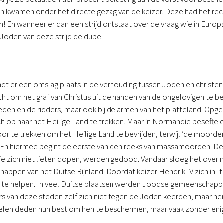
n kwamen onder het directe gezag van de keizer. Deze had het rec
 En wanneer er dan een strijd ontstaat over de vraag wie in Europ
oden van deze strijd de dupe.
indt er een omslag plaats in de verhouding tussen Joden en christen
cht om het graf van Christus uit de handen van de ongelovigen te be
lieden en de ridders, maar ook bij de armen van het platteland. 
ch op naar het Heilige Land te trekken. Maar in Normandië beseft
or te trekken om het Heilige Land te bevrijden, terwijl ‘de moorde
En hiermee begint de eerste van een reeks van massamoorden. D
die zich niet lieten dopen, werden gedood. Vandaar sloeg het over n
pen van het Duitse Rijnland. Doordat keizer Hendrik IV zich in Ital
 te helpen. In veel Duitse plaatsen werden Joodse gemeenschappen
ers van deze steden zelf zich niet tegen de Joden keerden, maar h
delen deden hun best om hen te beschermen, maar vaak zonder enig