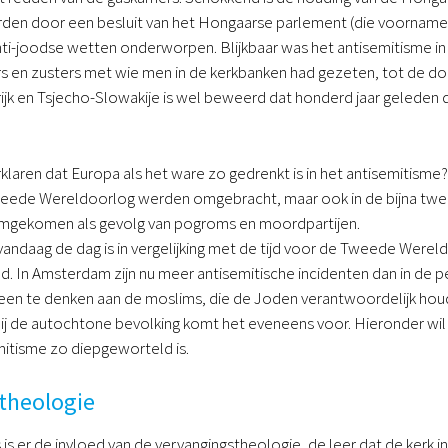
en door een besluit van het Hongaarse parlement (die voornameli
ti-joodse wetten onderworpen. Blijkbaar was het antisemitisme in
 en zusters met wie men in de kerkbanken had gezeten, tot de doo
ijk en Tsjecho-Slowakije is wel beweerd dat honderd jaar geleden 
rklaren dat Europa als het ware zo gedrenkt is in het antisemitism
eede Wereldoorlog werden omgebracht, maar ook in de bijna tweedu
mgekomen als gevolg van pogroms en moordpartijen.
andaag de dag is in vergelijking met de tijd voor de Tweede Wereld
d. In Amsterdam zijn nu meer antisemitische incidenten dan in de
leen te denken aan de moslims, die de Joden verantwoordelijk hou
bij de autochtone bevolking komt het eveneens voor. Hieronder wil ik
itisme zo diepgeworteld is.
theologie
 is er de invloed van de vervangingstheologie, de leer dat de kerk i