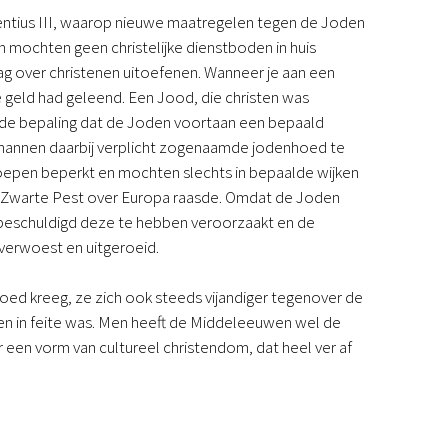
centius III, waarop nieuwe maatregelen tegen de Joden
 mochten geen christelijke dienstboden in huis
 over christenen uitoefenen. Wanneer je aan een
 geld had geleend. Een Jood, die christen was
de bepaling dat de Joden voortaan een bepaald
mannen daarbij verplicht zogenaamde jodenhoed te
roepen beperkt en mochten slechts in bepaalde wijken
e Zwarte Pest over Europa raasde. Omdat de Joden
n beschuldigd deze te hebben veroorzaakt en de
erwoest en uitgeroeid.
ed kreeg, ze zich ook steeds vijandiger tegenover de
oen in feite was. Men heeft de Middeleeuwen wel de
een vorm van cultureel christendom, dat heel ver af