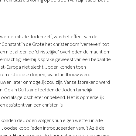
werden als de Joden zelf, was het effect van de
 Constantijn de Grote het christendom ‘verheven’ tot
en niet alleen de ‘christelijke’ overheden de macht om
machtig. Hierbij is sprake geweest van een bepaalde
est-Europa niet slecht. Joden konden toen
ë waren er Joodse dorpen, waar landbouw werd
euwen later onmogelijk zou zijn. Vanzelfsprekend werd
n. Ook in Duitsland leefden de Joden tamelijk
ood als geldschieter onbekend. Het is opmerkelijk
n assistent van een christen is.
 konden de Joden volgens hun eigen wetten in alle
jn. Joodse kooplieden introduceerden vanuit Azië de
cherming. Hiermee werd de basis gelegd voor een nieuwe