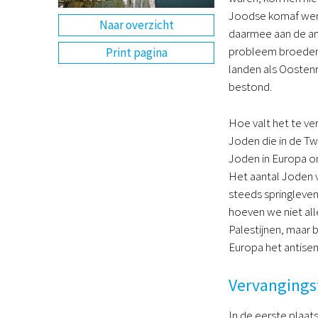
Joodse komaf werd
Naar overzicht
daarmee aan de an
probleem broeders
Print pagina
landen als Oostenr
bestond.
Hoe valt het te ve
Joden die in de Tw
Joden in Europa o
Het aantal Joden v
steeds springleven
hoeven we niet al
Palestijnen, maar 
Europa het antisem
Vervangings
In de eerste plaats