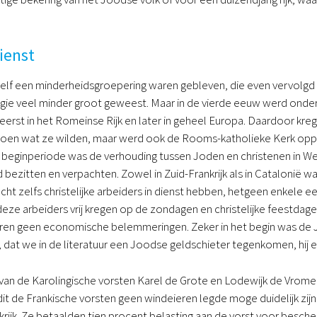
ienst
zelf een minderheidsgroepering waren gebleven, die even vervolgd 
gie veel minder groot geweest. Maar in de vierde eeuw werd onder
eerst in het Romeinse Rijk en later in geheel Europa. Daardoor kreg
oen wat ze wilden, maar werd ook de Rooms-katholieke Kerk opper
e beginperiode was de verhouding tussen Joden en christenen in W
 bezitten en verpachten. Zowel in Zuid-Frankrijk als in Cataloni
t zelfs christelijke arbeiders in dienst hebben, hetgeen enkele e
eze arbeiders vrij kregen op de zondagen en christelijke feestdage
ren geen economische belemmeringen. Zeker in het begin was de J
, dat we in de literatuur een Joodse geldschieter tegenkomen, hij ee
van de Karolingische vorsten Karel de Grote en Lodewijk de Vrome
t dit de Frankische vorsten geen windeieren legde moge duidelijk zi
nkrijk. Ze betaalden tien procent belasting aan de vorst voor bes