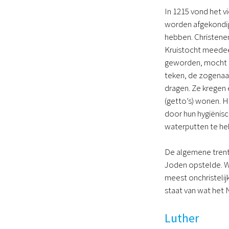
In 1215 vond het v
worden afgekondig
hebben. Christene
Kruistocht meedeed
geworden, mocht g
teken, de zogenaa
dragen. Ze kregen 
(getto’s) wonen. 
door hun hygiënisc
waterputten te he
De algemene trent
Joden opstelde. We
meest onchristelij
staat van wat het
Luther