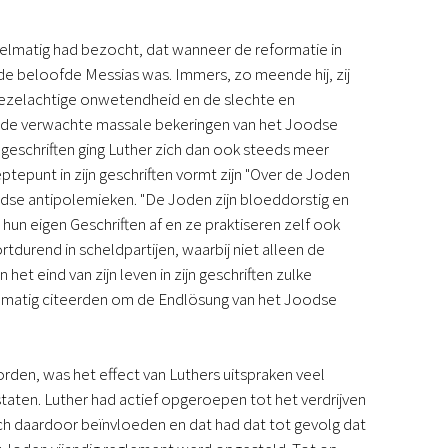
gelmatig had bezocht, dat wanneer de reformatie in
de beloofde Messias was. Immers, zo meende hij, zij
 ezelachtige onwetendheid en de slechte en
n de verwachte massale bekeringen van het Joodse
e geschriften ging Luther zich dan ook steeds meer
eptepunt in zijn geschriften vormt zijn "Over de Joden
odse antipolemieken. "De Joden zijn bloeddorstig en
 hun eigen Geschriften af en ze praktiseren zelf ook
tdurend in scheldpartijen, waarbij niet alleen de
t eind van zijn leven in zijn geschriften zulke
gelmatig citeerden om de Endlösung van het Joodse
en, was het effect van Luthers uitspraken veel
aten. Luther had actief opgeroepen tot het verdrijven
ch daardoor beïnvloeden en dat had dat tot gevolg dat