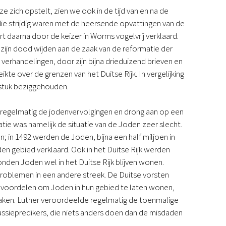
e zich opstelt, zien we ook in de tijd van en na de
die strijdig waren met de heersende opvattingen van de
 daarna door de keizer in Worms vogelvrij verklaard.
 zijn dood wijden aan de zaak van de reformatie der
 verhandelingen, door zijn bijna drieduizend brieven en
reikte over de grenzen van het Duitse Rijk. In vergelijking
gstuk beziggehouden.
r regelmatig de jodenvervolgingen en drong aan op een
ie was namelijk de situatie van de Joden zeer slecht.
; in 1492 werden de Joden, bijna een half miljoen in
den gebied verklaard. Ook in het Duitse Rijk werden
nden Joden wel in het Duitse Rijk blijven wonen.
problemen in een andere streek. De Duitse vorsten
le voordelen om Joden in hun gebied te laten wonen,
 maken. Luther veroordeelde regelmatig de toenmalige
passiepredikers, die niets anders doen dan de misdaden