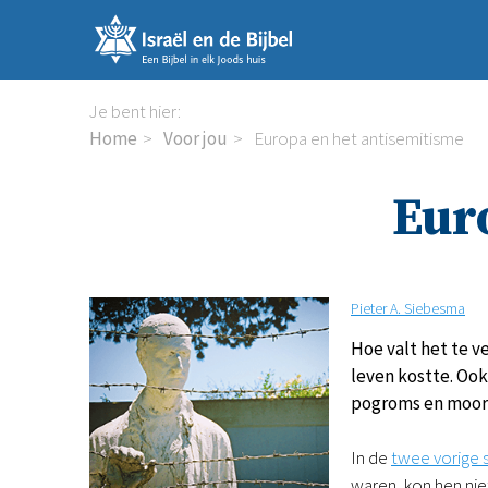
Sla
links
over
Spring
Je bent hier:
naar
Home
Voor jou
Europa en het antisemitisme
de
inhoud
Eur
Spring
naar
de
navigatie
Pieter A. Siebesma
Hoe valt het te v
leven kostte. Ook
pogroms en moord
In de
twee vorige 
waren, kon hen nie