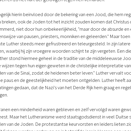
elijk hierin beïnvloed door de bekering van een Jood, die hem re
 breken, ook de Joden tot het inzicht zouden komen dat Christus 
emmerd, niet door hun onbekeerlijkheid, "maar door de absurde en
nswijze van pausen, priesters, monniken en geleerden." Maar toe
akte Luther steeds meer gefrustreerd en teleurgesteld. In zijn later
n, waarbij hij zijn vroegere woorden schijnt te zijn vergeten. Een di
uther stond hiermee geheel in de traditie van de middeleeuwse Jo
wijzen tegen hun eigen geweten in de christelijke interpretatie van
en van de Sinaï, zodat de heidenen beter leven." Luther vervalt voor
 paus en de geestelijkheid het moeten ontgelden. Luther heeft aan he
latingen gedaan, dat de Nazi's van het Derde Rijk hem graag en re
igen.
anen een minderheid waren gebleven en zelf vervolgd waren geword
st. Maar het Lutheranisme werd staatsgodsdienst in veel Duitse st
en van de Joden. De protestantse keurvorsten en leiders lieten zi