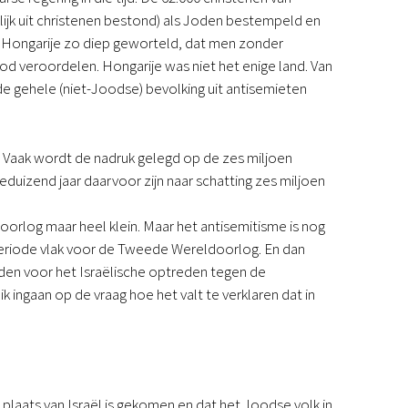
Podcast
jk uit christenen bestond) als Joden bestempeld en
Magazine
 Hongarije zo diep geworteld, dat men zonder
Digitale nieuwsbrief
d veroordelen. Hongarije was niet het enige land. Van
Agenda
de gehele (niet-Joodse) bevolking uit antisemieten
Kinderwerk
Jongerenwerk
Het Studiehuis (cursus)
e? Vaak wordt de nadruk gelegd op de zes miljoen
Webshop
izend jaar daarvoor zijn naar schatting zes miljoen
Over ons
Onze visie
oorlog maar heel klein. Maar het antisemitisme is nog
Geschiedenis
 periode vlak voor de Tweede Wereldoorlog. En dan
Actueel
den voor het Israëlische optreden tegen de
ANBI
 ingaan op de vraag hoe het valt te verklaren dat in
Veelgestelde vragen
Contact
Doneren
n plaats van Israël is gekomen en dat het Joodse volk in