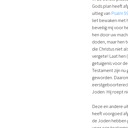
Gods plan heeft af
uitleg van
Psalm 59
liet bewaken met 
beveilig mij voor h
hen door uw macht 
doden, maar hen to
die Christus niet 
vergete! Laat hen 
getuigenis voor de
Testament zijn nu 
geworden. Daarom h
eerstgeboorterecht
Joden. Hij roept ni
Deze en andere ui
heeft voorgoed afg
de Joden hebben g
voor een toekomsti