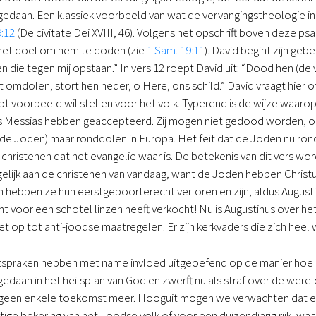
gedaan. Een klassiek voorbeeld van wat de vervangingstheologie inho
:12
(De civitate Dei XVIII, 46). Volgens het opschrift boven deze ps
het doel om hem te doden (zie
1 Sam. 19:11
). David begint zijn geb
en die tegen mij opstaan.” In vers 12 roept David uit: “Dood hen (de 
omdolen, stort hen neder, o Here, ons schild.” David vraagt hier o
t voorbeeld wil stellen voor het volk. Typerend is de wijze waarop A
als Messias hebben geaccepteerd. Zij mogen niet gedood worden, opda
(de Joden) maar ronddolen in Europa. Het feit dat de Joden nu ron
 christenen dat het evangelie waar is. De betekenis van dit vers w
gelijk aan de christenen van vandaag, want de Joden hebben Christ
ebben ze hun eerstgeboorterecht verloren en zijn, aldus Augustinu
 voor een schotel linzen heeft verkocht! Nu is Augustinus over het
et op tot anti-joodse maatregelen. Er zijn kerkvaders die zich heel
tspraken hebben met name invloed uitgeoefend op de manier hoe 
edaan in het heilsplan van God en zwerft nu als straf over de werel
een enkele toekomst meer. Hooguit mogen we verwachten dat enkel
ge bekering van het Joodse volk of voor een duizendjarig rijk, waari