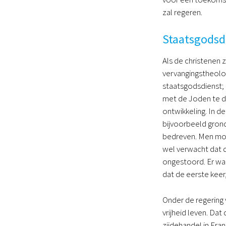
zal regeren.
Staatsgodsd
Als de christenen 
vervangingstheolo
staatsgodsdienst; 
met de Joden te d
ontwikkeling. In d
bijvoorbeeld grond
bedreven. Men moch
wel verwacht dat d
ongestoord. Er wa
dat de eerste keer
Onder de regering 
vrijheid leven. Da
zijdehandel in Fra