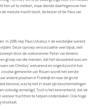
ht hen uit te melken, maar diende daartegenover hen
a de meeste macht bezit, de keizer of de Paus van
en. In 1095 riep Paus Urbanus II de westelijke wereld
vrijden. Deze oproep veroorzaakte veel bijval, niet
Opgezweept door de volksmenner Peter van Amiens
e een groep van die mensen, dat het dwaasheid was om
naars van Christus’ welvarend en ongestoord in hun
e Joodse gemeente van Rouen wordt het eerste
aar andere plaatsen in Frankrijk en naar de grote
ië bevond, was hij niet in staat zijn beschermelingen
 volledig vernietigd. Toch is het kenmerkend, dat de
en veeleer trachtten te helpen onderduiken. Ook hoge
 resultaat.