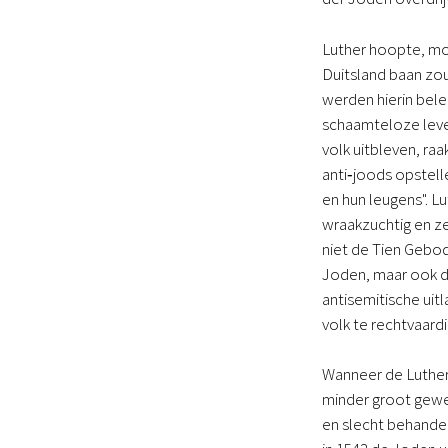
Luther hoopte, mog
Duitsland baan zou
werden hierin bel
schaamteloze leve
volk uitbleven, ra
anti‑joods opstelle
en hun leugens". L
wraakzuchtig en ze 
niet de Tien Gebod
Joden, maar ook de
antisemitische uit
volk te rechtvaard
Wanneer de Luther
minder groot gewee
en slecht behandel