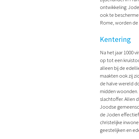
ontwikkeling: Jode
ook te beschermen!
Rome, worden de J
Kentering
Na het jaar 1000 v
op tot een kruisto
alleen bij de edel
maakten ook zij zi
de halve wereld do
midden woonden. 
slachtoffer. Allen 
Joodse gemeenschap
de Joden effectief
christelijke inwon
geestelijken en e