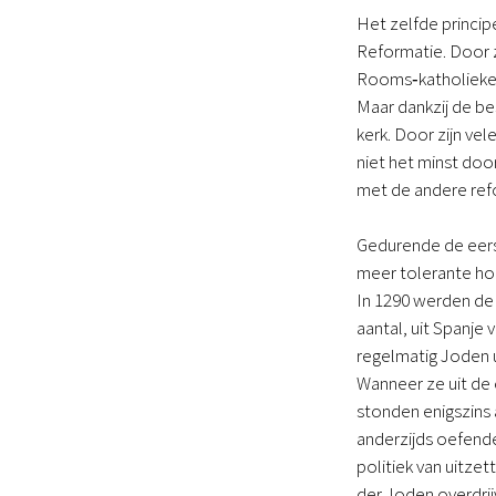
Het zelfde principe
Reformatie. Door z
Rooms‑katholieke k
Maar dankzij de be
kerk. Door zijn ve
niet het minst door 
met de andere refo
Gedurende de eerst
meer tolerante hou
In 1290 werden de 
aantal, uit Spanje
regelmatig Joden u
Wanneer ze uit de 
stonden enigszins 
anderzijds oefende
politiek van uitze
der Joden overdrij