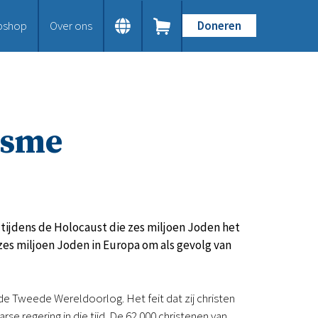
bshop
Over ons
Doneren
Home
Dit doen we
Bijbels op maat
Gods Woord aanbieden
isme
Samenwerken en toerusten
Humanitaire hulp
Onze Bijbeluitgaven
Doe mee
Word vriend
Doneer
 tijdens de Holocaust die zes miljoen Joden het
Bid mee
zes miljoen Joden in Europa om als gevolg van
Schenkingen en legaten
Nodig ons uit
Voor jou
de Tweede Wereldoorlog. Het feit dat zij christen
Kennisbank
e regering in die tijd. De 62.000 christenen van