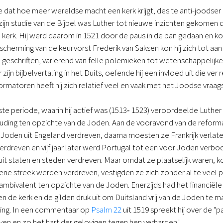
 dat hoe meer wereldse macht een kerk krijgt, des te anti-joodser z
ijn studie van de Bijbel was Luther tot nieuwe inzichten gekomen 
erk. Hij werd daarom in 1521 door de paus in de ban gedaan en kort
scherming van de keurvorst Frederik van Saksen kon hij zich tot aan
le geschriften, variërend van felle polemieken tot wetenschappelijke
zijn bijbelvertaling in het Duits, oefende hij een invloed uit die ver 
rmatoren heeft hij zich relatief veel en vaak met het Joodse vraa
e periode, waarin hij actief was (1513‑ 1523) veroordeelde Luthe
ding ten opzichte van de Joden. Aan de vooravond van de reformat
Joden uit Engeland verdreven, daarna moesten ze Frankrijk verlaten
 verdreven en vijf jaar later werd Portugal tot een voor Joden verbo
it staten en steden verdreven. Maar omdat ze plaatselijk waren, ko
ene streek werden verdreven, vestigden ze zich zonder al te veel 
ambivalent ten opzichte van de Joden. Enerzijds had het financië
n de kerk en de gilden druk uit om Duitsland vrij van de Joden te
tting. In een commentaar op
Psalm 22
uit 1519 spreekt hij over de "
ven en zo het hart der gelovigen tegen hen verharden."