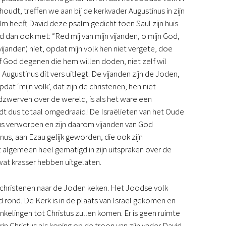
udt, treffen we aan bij de kerkvader Augustinus in zijn
alm heeft David deze psalm gedicht toen Saul zijn huis
ed dan ook met: “Red mij van mijn vijanden, o mijn God,
vijanden) niet, opdat mijn volk hen niet vergete, doe
f God degenen die hem willen doden, niet zelf wil
ugustinus dit vers uitlegt. De vijanden zijn de Joden,
t ‘mijn volk’, dat zijn de christenen, hen niet
dzwerven over de wereld, is als het ware een
ordt dus totaal omgedraaid! De Israëlieten van het Oude
us verworpen en zijn daarom vijanden van God
s, aan Ezau gelijk geworden, die ook zijn
 algemeen heel gematigd in zijn uitspraken over de
 wat krasser hebben uitgelaten.
christenen naar de Joden keken. Het Joodse volk
d rond. De Kerk is in de plaats van Israël gekomen en
ingen tot Christus zullen komen. Er is geen ruimte
n Christus als koning op de troon van zijn vader David