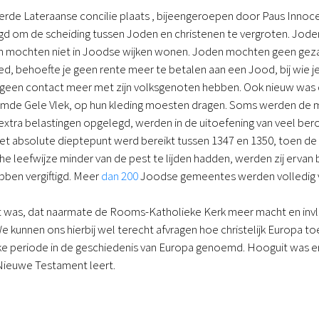
ierde Lateraanse concilie plaats , bijeengeroepen door Paus Inno
d om de scheiding tussen Joden en christenen te vergroten. Joden
n mochten niet in Joodse wijken wonen. Joden mochten geen gezag
, behoefte je geen rente meer te betalen aan een Jood, bij wie je
een contact meer met zijn volksgenoten hebben. Ook nieuw was 
mde Gele Vlek, op hun kleding moesten dragen. Soms werden de 
extra belastingen opgelegd, werden in de uitoefening van veel be
Het absolute dieptepunt werd bereikt tussen 1347 en 1350, toen d
he leefwijze minder van de pest te lijden hadden, werden zij erva
bben vergiftigd. Meer
dan 200
Joodse gemeentes werden volledig v
 was, dat naarmate de Rooms-Katholieke Kerk meer macht en invlo
 kunnen ons hierbij wel terecht afvragen hoe christelijk Europa t
ke periode in de geschiedenis van Europa genoemd. Hooguit was er 
 Nieuwe Testament leert.