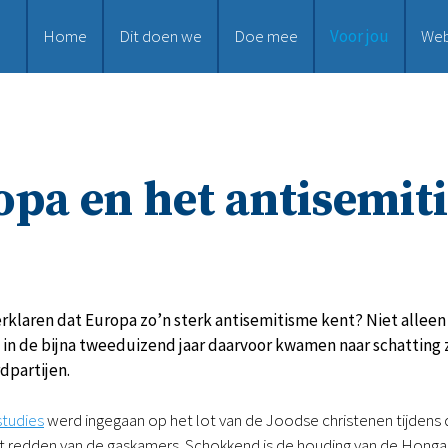
Home
Dit doen we
Doe mee
Voor jou
We
opa en het antisemit
erklaren dat Europa zo’n sterk antisemitisme kent? Niet alleen
 in de bijna tweeduizend jaar daarvoor kwamen naar schatting 
partijen.
studies
werd ingegaan op het lot van de Joodse christenen tijdens 
t redden van de gaskamers. Schokkend is de houding van de Hongaars