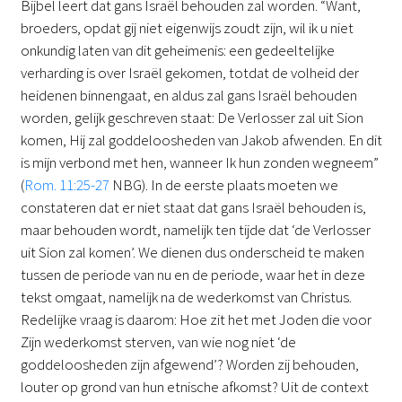
Bijbel leert dat gans Israël behouden zal worden. “Want,
broeders, opdat gij niet eigenwijs zoudt zijn, wil ik u niet
onkundig laten van dit geheimenis: een gedeeltelijke
verharding is over Israël gekomen, totdat de volheid der
heidenen binnengaat, en aldus zal gans Israël behouden
worden, gelijk geschreven staat: De Verlosser zal uit Sion
komen, Hij zal goddeloosheden van Jakob afwenden. En dit
is mijn verbond met hen, wanneer Ik hun zonden wegneem”
(
Rom. 11:25-27
NBG). In de eerste plaats moeten we
constateren dat er niet staat dat gans Israël behouden is,
maar behouden wordt, namelijk ten tijde dat ‘de Verlosser
uit Sion zal komen’. We dienen dus onderscheid te maken
tussen de periode van nu en de periode, waar het in deze
tekst omgaat, namelijk na de wederkomst van Christus.
Redelijke vraag is daarom: Hoe zit het met Joden die voor
Zijn wederkomst sterven, van wie nog niet ‘de
goddeloosheden zijn afgewend’? Worden zij behouden,
louter op grond van hun etnische afkomst? Uit de context