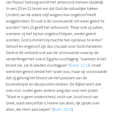
van Paulus’ betoog wordt het antwoord meteen duidelijk.
In vers 20 en 21 lezen we dat God de natuurlijke takken
(Joden) van de edele olijf wegens hun ongeloof heeft
weggebroken. En wat is de voorwaarde om weer geënt te
worden? Vers 23 geeft het antwoord: “Maar ook zij zullen,
wanneer zij niet bij hun ongeloof blijven, weder geënt
worden; God is immers bij machte hen opnieuw te enten”.
Geloof en ongeloof zijn dus cruciaal voor Gods handelen.
Denk in dit verband ook aan de voorwaarde waarop de
verderfengel het volk in Egypte voorbijging: “wanneer Ik het
bloed zie, zal Ik ulieden voorbijgaan” (
Exod. 12:13
). Israël
werd niet gered omdat het Israël was, maar op voorwaarde
dat zij gelovig het bloed van het paaslam aan de
bovendorpel en deurposten streken. De Bijbel leert dan
ook voor Joden geen andere weg dan voor niet-joden.
“Want er is geen onderscheid, noch van Jood noch van
Griek; want eenzelfde is Heere van allen, rijk zijnde over
allen, die Hem aanroepen” (
Rom. 10:12
).