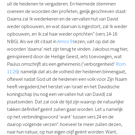
uit de heidenen te vergaderen. En hiermede stemmen
overeen de woorden der profeten, gelijk geschreven staat:
Daarna zal Ik wederkeren en de vervallen hut van David
weder opbouwen, en wat daarvan is ingestort, zal Ik weder
opbouwen, en Ik zal haar weder oprichten” (vers 14-16
NBG). Als we dit citaat in
Amos 9
lezen, valt op dat de
woorden ‘daarna’ niet zijn terug te vinden. Jakobus mag hier,
geïnspireerd door de Heilige Geest, iets toevoegen, wat
Paulus omschrijft als een geheimenis (‘verborgenheid’
Rom.
11:26
): namelijk dat als de volheid der heidenen binnengaat,
oftewel nadat God uit de heidenen een volk voor Zijn Naam
heeft vergaderd,het herstel van Israël en het Davidische
koningschap (nu nog een vervallen hut van David) zal
plaatsvinden. Dat zal ook de tijd zijn waarop de natuurlijke
takken definitief geënt zullen gaan worden. Let u namelijk
op het verbindingswoord ‘want’ tussen vers 24 en de
daarop volgende verzen“..hoeveel te meer zullen dezen,
naar hun natuur, op hun eigen olijf geënt worden. Want,