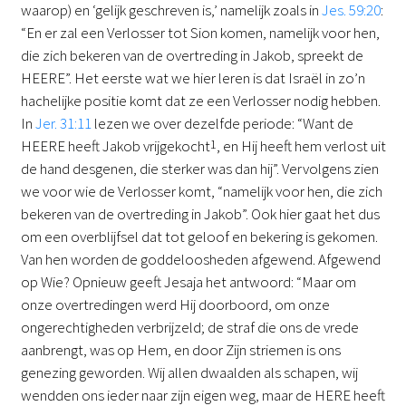
waarop) en ‘gelijk geschreven is,’ namelijk zoals in
Jes. 59:20
:
“En er zal een Verlosser tot Sion komen, namelijk voor hen,
die zich bekeren van de overtreding in Jakob, spreekt de
HEERE”. Het eerste wat we hier leren is dat Israël in zo’n
hachelijke positie komt dat ze een Verlosser nodig hebben.
In
Jer. 31:11
lezen we over dezelfde periode: “Want de
HEERE heeft Jakob vrijgekocht
1
, en Hij heeft hem verlost uit
de hand desgenen, die sterker was dan hij”. Vervolgens zien
we voor wie de Verlosser komt, “namelijk voor hen, die zich
bekeren van de overtreding in Jakob”. Ook hier gaat het dus
om een overblijfsel dat tot geloof en bekering is gekomen.
Van hen worden de goddeloosheden afgewend. Afgewend
op Wie? Opnieuw geeft Jesaja het antwoord: “Maar om
onze overtredingen werd Hij doorboord, om onze
ongerechtigheden verbrijzeld; de straf die ons de vrede
aanbrengt, was op Hem, en door Zijn striemen is ons
genezing geworden. Wij allen dwaalden als schapen, wij
wendden ons ieder naar zijn eigen weg, maar de HERE heeft