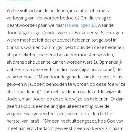
Welke volheid van de heidenen, in relatie tot Israëls
verlossing kan hier worden bedoeld? Om die vraag te
beantwoorden gaan we naar
Handelingen 15
, waar de
Joodse gelovigen (onder wie ook Farizeeën vs. 5) verlegen
waren met het feit dat er zoveel heidenen tot geloof in
Christus kwamen. Sommigen beschouwden deze heidenen
als proselieten, die eerst besneden moesten worden,
alvorens behouden te kunnen worden (vers 1). Opmerkelijk
dat Petrus in deze verhitte discussie (bijna provocatief) de
zaak omdraait: “Maar door de genade van de Heere Jezus
geloven wij (Joden) behouden te worden op dezelfde wijze
als zij (heidenen).” Dus niet: heidenen op dezelfde wijze als
Joden, maar Joden op dezelfde wijze als heidenen. En dan
geeft Jakobus een belangrijke uiteenzetting over de
volgorde van gebeurtenissen, die zullen leiden tot het
herstel van Israël. “Simeon heeft uiteengezet, hoe God van
meet aan erop bedacht geweest is een volk voor zijn naam