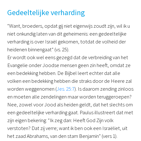
Gedeeltelijke verharding
“Want, broeders, opdat gij niet eigenwijs zoudt zijn, wil ik u
niet onkundig laten van dit geheimenis: een gedeeltelijke
verharding is over Israël gekomen, totdat de volheid der
heidenen binnengaat” (vs. 25).
Er wordt ook wel eens gezegd dat de verbreiding van het
Evangelie onder Joodse mensen geen zin heeft, omdat ze
een bedekking hebben. De Bijbel leert echter dat alle
volken een bedekking hebben die straks door de Heere zal
worden weggenomen (
Jes. 25:7
). Is daarom zending zinloos
en moeten alle zendelingen maar worden teruggeroepen?
Nee, zowel voor Jood als heiden geldt, dat het slechts om
een gedeeltelijke verharding gaat. Paulus illustreert dat met
zijn eigen bekering: “Ik zeg dan: Heeft God Zijn volk
verstoten? Dat zij verre; want ik ben ook een Israëliet, uit
het zaad Abrahams, van den stam Benjamin” (vers 1).