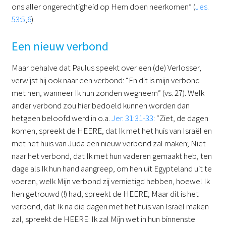
ons aller ongerechtigheid op Hem doen neerkomen” (
Jes.
53:5
,
6
).
Een nieuw verbond
Maar behalve dat Paulus speekt over een (de) Verlosser,
verwijst hij ook naar een verbond: “En dit is mijn verbond
met hen, wanneer Ik hun zonden wegneem” (vs. 27). Welk
ander verbond zou hier bedoeld kunnen worden dan
hetgeen beloofd werd in o.a.
Jer. 31:31-33
: “Ziet, de dagen
komen, spreekt de HEERE, dat Ik met het huis van Israël en
met het huis van Juda een nieuw verbond zal maken; Niet
naar het verbond, dat Ik met hun vaderen gemaakt heb, ten
dage als Ik hun hand aangreep, om hen uit Egypteland uit te
voeren, welk Mijn verbond zij vernietigd hebben, hoewel Ik
hen getrouwd (!) had, spreekt de HEERE; Maar dit is het
verbond, dat Ik na die dagen met het huis van Israël maken
zal, spreekt de HEERE: Ik zal Mijn wet in hun binnenste