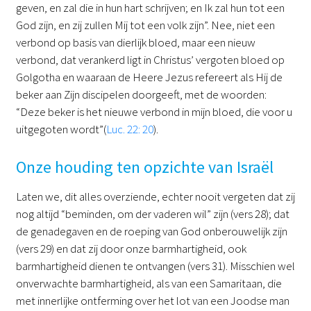
geven, en zal die in hun hart schrijven; en Ik zal hun tot een
God zijn, en zij zullen Mij tot een volk zijn”. Nee, niet een
verbond op basis van dierlijk bloed, maar een nieuw
verbond, dat verankerd ligt in Christus’ vergoten bloed op
Golgotha en waaraan de Heere Jezus refereert als Hij de
beker aan Zijn discipelen doorgeeft, met de woorden:
“Deze beker is het nieuwe verbond in mijn bloed, die voor u
uitgegoten wordt”(
Luc. 22: 20
).
Onze houding ten opzichte van Israël
Laten we, dit alles overziende, echter nooit vergeten dat zij
nog altijd “beminden, om der vaderen wil” zijn (vers 28); dat
de genadegaven en de roeping van God onberouwelijk zijn
(vers 29) en dat zij door onze barmhartigheid, ook
barmhartigheid dienen te ontvangen (vers 31). Misschien wel
onverwachte barmhartigheid, als van een Samaritaan, die
met innerlijke ontferming over het lot van een Joodse man