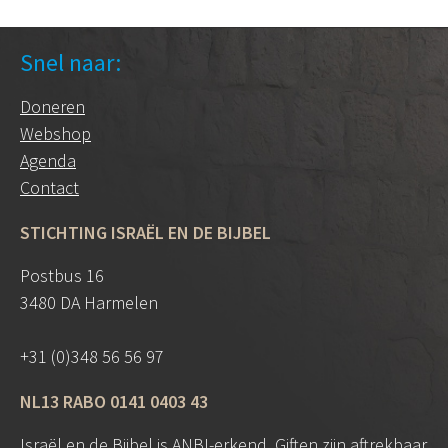
Snel naar:
Doneren
Webshop
Agenda
Contact
STICHTING ISRAËL EN DE BIJBEL
Postbus 16
3480 DA Harmelen
+31 (0)348 56 56 97
NL13 RABO 0141 0403 43
Israël en de Bijbel is
ANBI
-erkend. Giften zijn aftrekbaar