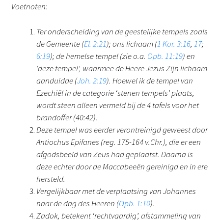
Voetnoten:
Ter onderscheiding van de geestelijke tempels zoals
de Gemeente (
Ef. 2:21
); ons lichaam (
1 Kor. 3:16
,
17
;
6:19
); de hemelse tempel (zie o.a.
Opb. 11:19
) en
‘deze tempel’, waarmee de Heere Jezus Zijn lichaam
aanduidde (
Joh. 2:19
). Hoewel ik de tempel van
Ezechiël in de categorie ‘stenen tempels’ plaats,
wordt steen alleen vermeld bij de 4 tafels voor het
brandoffer (40:42).
Deze tempel was eerder verontreinigd geweest door
Antiochus Epifanes (reg. 175-164 v.Chr.), die er een
afgodsbeeld van Zeus had geplaatst. Daarna is
deze echter door de Maccabeeën gereinigd en in ere
hersteld.
Vergelijkbaar met de verplaatsing van Johannes
naar de dag des Heeren (
Opb. 1:10
).
Zadok, betekent ‘rechtvaardig’, afstammeling van