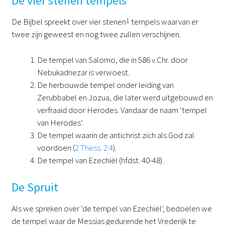
De vier stenen tempels
De Bijbel spreekt over vier stenen
1
tempels waarvan er
twee zijn geweest en nog twee zullen verschijnen.
De tempel van Salomo, die in 586 v.Chr. door
Nebukadnezar is verwoest.
De herbouwde tempel onder leiding van
Zerubbabel en Jozua, die later werd uitgebouwd en
verfraaid door Herodes. Vandaar de naam ‘tempel
van Herodes’.
De tempel waarin de antichrist zich als God zal
voordoen (
2 Thess. 2:4
).
De tempel van Ezechiël (hfdst. 40-48).
De Spruit
Als we spreken over ‘de tempel van Ezechiël’, bedoelen we
de tempel waar de Messias gedurende het Vrederijk te