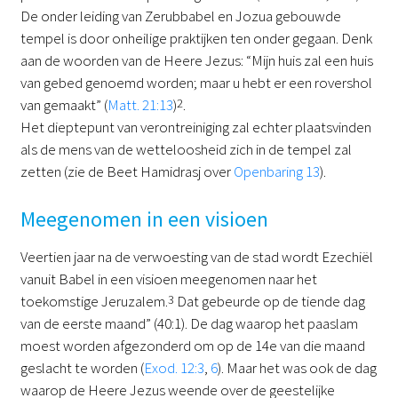
De onder leiding van Zerubbabel en Jozua gebouwde
tempel is door onheilige praktijken ten onder gegaan. Denk
aan de woorden van de Heere Jezus: “Mijn huis zal een huis
van gebed genoemd worden; maar u hebt er een rovershol
van gemaakt” (
Matt. 21:13
)
2
.
Het dieptepunt van verontreiniging zal echter plaatsvinden
als de mens van de wetteloosheid zich in de tempel zal
zetten (zie de Beet Hamidrasj over
Openbaring 13
).
Meegenomen in een visioen
Veertien jaar na de verwoesting van de stad wordt Ezechiël
vanuit Babel in een visioen meegenomen naar het
toekomstige Jeruzalem.
3
Dat gebeurde op de tiende dag
van de eerste maand” (40:1). De dag waarop het paaslam
moest worden afgezonderd om op de 14e van die maand
geslacht te worden (
Exod. 12:3
,
6
). Maar het was ook de dag
waarop de Heere Jezus weende over de geestelijke