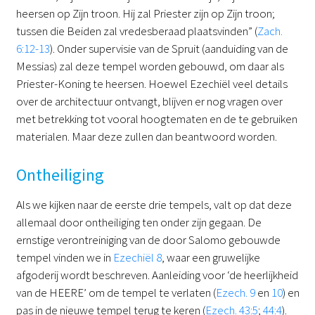
heersen op Zijn troon. Hij zal Priester zijn op Zijn troon;
tussen die Beiden zal vredesberaad plaatsvinden” (
Zach.
6:12-13
). Onder supervisie van de Spruit (aanduiding van de
Messias) zal deze tempel worden gebouwd, om daar als
Priester-Koning te heersen. Hoewel Ezechiël veel details
over de architectuur ontvangt, blijven er nog vragen over
met betrekking tot vooral hoogtematen en de te gebruiken
materialen. Maar deze zullen dan beantwoord worden.
Ontheiliging
Als we kijken naar de eerste drie tempels, valt op dat deze
allemaal door ontheiliging ten onder zijn gegaan. De
ernstige verontreiniging van de door Salomo gebouwde
tempel vinden we in
Ezechiël 8
, waar een gruwelijke
afgoderij wordt beschreven. Aanleiding voor ‘de heerlijkheid
van de HEERE’ om de tempel te verlaten (
Ezech. 9
en
10
) en
pas in de nieuwe tempel terug te keren (
Ezech. 43:5
;
44:4
).