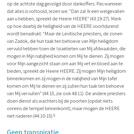
op de achtste dag gevolgd door dankoffers. Pas wanneer
dat alles is voltooid, lezen we: “Dan zal Ik een welgevallen
aan u hebben, spreekt de Heere HEERE” (43:19-27). Merk
op hoe daarbij de heiligheid van de HEERE voortdurend
wordt benadrukt: “Maar de Levitische priesters, de zonen
van Zadok, die hun taak ten behoeve van Mijn heiligdom
vervuld hebben toen de Israëlieten van Mij afdwaalden, díe
mogen in Mijn nabijheid komen om Mij te dienen. Zij mogen
voor Mijn aangezicht staan om aan Mij vet en bloed aan te
bieden, spreekt de Heere HEERE. Zíj mogen Mijn heiligdom
binnenkomen en zíj mogen in de nabijheid van Mijn tafel
komen om Mij te dienen en zij zullen hun taak ten behoeve
van Mij vervullen” (44:15, zie ook 48:11). De andere priesters
doen dienst als wachters bij de poorten (opdat niets
onreins de tempel binnenkomt), maar mogen de HEERE
niet naderen (44:10-15).
5
Geen transpiratie