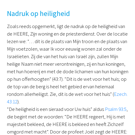
Nadruk op heiligheid
Zoals reeds opgemerkt, ligt de nadruk op de heiligheid van
de HEERE, Zijn woning en de priesterdienst. Over de locatie
lezen we: “… dit is de plaats van Mijn troon en de plaats van
Mijn voetzolen, waar Ik voor eeuwig wonen zal onder de
Israëlieten. Zij die van het huis van Israël zijn, zullen Mijn
heilige Naam niet meer verontreinigen, zij en hun koningen,
met hun hoererij en met de dode lichamen van hun koningen
op hun offerhoogten” (43:7). “Dit is de wet voor het huis; op
de top van de berg is heel het gebied ervan helemaal
rondom allerheiligst. Zie, dit is de wet voor het huis” (
Ezech.
43:12
).
“De heiligheid is een sieraad voor Uw huis” aldus
Psalm 93:5
,
die begint met de woorden: “De HEERE regeert, Hij is met
majesteit bekleed, de HEERE is bekleed en heeft Zichzelf
omgord met macht”. Door de profeet Joël zegt de HEERE: