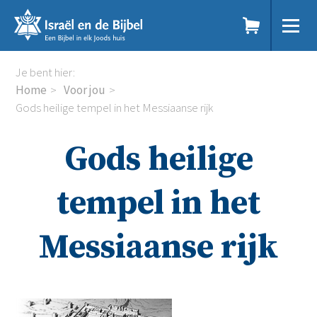
Sla
links
over
Spring
Home
Je bent hier:
naar
Dit doen we
Home
Voor jou
de
Doe mee
Gods heilige tempel in het Messiaanse rijk
inhoud
Voor jou
Spring
Kennisbank
Gods heilige
naar
Podcast
de
Magazine
navigatie
Digitale nieuwsbrief
tempel in het
Agenda
Kinderwerk
Messiaanse rijk
Jongerenwerk
Het Studiehuis (cursus)
Webshop
Over ons