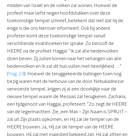
midden van Israël en de volken zal wonen. Hoewel de
profeet maar liefst negen hoofdstukken over deze
toekomstige tempel schreef, betekent dat niet dat hij de
enige is die ons hierover informeert. Ook bij andere
profeten komt deze toekomstige tempel vanuit
verschillende invalshoeken ter sprake. Zo belooft de
HEERE via de profeet Haggaï: “Ik zal alle heidenvolken
doen beven. Zij zullen komen naar het verlangen van alle
heidenvolken en Ik zal dit huis vullen met heerlijkheid …”
(
Hag. 2:8
). Hoewel de teruggekeerde ballingen toen nog
bezig waren met de herbouw van de door Nebukadnezar
verwoeste tempel, krijgen zij al een doorkijkje naar de
nieuwe tempel waarin de Messias zal terugkeren. Zacharia,
een tijdgenoot van Haggaï, profeteert: “Zo zegt de HEERE
van de legermachten: Zie, een Man – Zijn Naam is SPRUIT –
zal uit Zijn plaats opkomen, en Hij zal de tempel van de
HEERE bouwen. Ja, Híj zal de tempel van de HEERE
bouwen, Híj zal met majesteit bekleed zijn, Hij zal zitten en