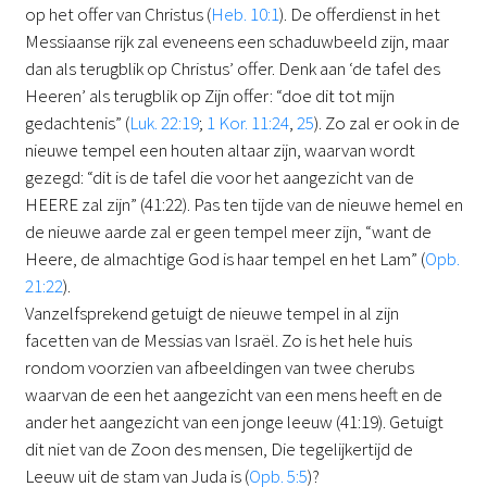
op het offer van Christus (
Heb. 10:1
). De offerdienst in het
Messiaanse rijk zal eveneens een schaduwbeeld zijn, maar
dan als terugblik op Christus’ offer. Denk aan ‘de tafel des
Heeren’ als terugblik op Zijn offer: “doe dit tot mijn
gedachtenis” (
Luk. 22:19
;
1 Kor. 11:24
,
25
). Zo zal er ook in de
nieuwe tempel een houten altaar zijn, waarvan wordt
gezegd: “dit is de tafel die voor het aangezicht van de
HEERE zal zijn” (41:22). Pas ten tijde van de nieuwe hemel en
de nieuwe aarde zal er geen tempel meer zijn, “want de
Heere, de almachtige God is haar tempel en het Lam” (
Opb.
21:22
).
Vanzelfsprekend getuigt de nieuwe tempel in al zijn
facetten van de Messias van Israël. Zo is het hele huis
rondom voorzien van afbeeldingen van twee cherubs
waarvan de een het aangezicht van een mens heeft en de
ander het aangezicht van een jonge leeuw (41:19). Getuigt
dit niet van de Zoon des mensen, Die tegelijkertijd de
Leeuw uit de stam van Juda is (
Opb. 5:5
)?