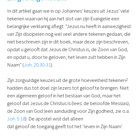
In dit artikel gaan we in op Johannes’ keuzes uit Jezus’ vele
tekenen waarvan hij aan het slot van zijn Evangelie een
belangrijke verklaring aflegt: “Jezus nu heeft in aanwezigheid
van Zijn discipelen nog wel veel andere tekenen gedaan, die
niet beschreven zijn in dit boek, maar deze zijn beschreven,
opdat u gelooft dat Jezus de Christus is, de Zoon van God,
en opdat u, door te geloven, het leven zult hebben in Zijn
Naam” (
Joh. 20:30-31
).
Zijn zorgvuldige keuzes uit de grote hoeveelheid tekenen
2
hadden dus tot doel zijn lezers tot geloof te brengen. Niet
een algemeen geloof in het bestaan van God, maar het
geloof dat Jezus de Christus is (lees: de beloofde Messias),
de Zoon van God (een aanduiding voor Zijn godheid, zie o.a.
Joh. 5:18
). De apostel wist dat alleen
dat geloof de toegang geeft tot het ‘leven in Zijn Naam’.