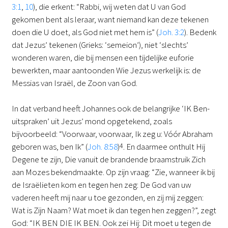
3:1
,
10
), die erkent: “Rabbi, wij weten dat U van God
gekomen bent als leraar, want niemand kan deze tekenen
doen die U doet, als God niet met hem is” (
Joh. 3:2
). Bedenk
dat Jezus’ tekenen (Grieks: ‘semeion’), niet ‘slechts’
wonderen waren, die bij mensen een tijdelijke euforie
bewerkten, maar aantoonden Wie Jezus werkelijk is: de
Messias van Israël, de Zoon van God.
In dat verband heeft Johannes ook de belangrijke ‘IK Ben-
uitspraken’ uit Jezus’ mond opgetekend, zoals
bijvoorbeeld: “Voorwaar, voorwaar, Ik zeg u: Vóór Abraham
geboren was, ben Ik” (
Joh. 8:58
)
4
. En daarmee onthult Hij
Degene te zijn, Die vanuit de brandende braamstruik Zich
aan Mozes bekendmaakte. Op zijn vraag: “Zie, wanneer ik bij
de Israëlieten kom en tegen hen zeg: De God van uw
vaderen heeft mij naar u toe gezonden, en zij mij zeggen:
Wat is Zijn Naam? Wat moet ik dan tegen hen zeggen?”, zegt
God: “IK BEN DIE IK BEN. Ook zei Hij: Dit moet u tegen de