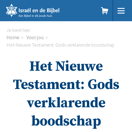
Sla
links
over
Spring
Home
Je bent hier:
naar
Dit doen we
Home
Voor jou
de
Doe mee
Het Nieuwe Testament: Gods verklarende boodschap
inhoud
Voor jou
Spring
Kennisbank
Het Nieuwe
naar
Podcast
de
Magazine
navigatie
Digitale nieuwsbrief
Testament: Gods
Agenda
Kinderwerk
verklarende
Jongerenwerk
Het Studiehuis (cursus)
Webshop
boodschap
Over ons