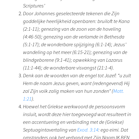
Scriptures’
Door Johannes geselecteerde tekenen die Zijn
goddelijke heerlijkheid openbaren: bruiloft te Kana
(2:1-11); genezing van de zoon van de hoveling
(4:46-50); genezing van de verlamde in Bethesda
(5:1-17); de wonderbare spijziging (6:1-14); Jezus’
wandeling op het meer (6:15-21); genezing van de
blindgeborene (9:1-41); opwekking van Lazarus
(11:1-44); de wonderbare visvangst (21:1-4).
Denk aan de woorden van de engel tot Jozef: “u zult
Hem de naam Jezus geven, want (redengevend) Hij
zal Zijn volk zalig maken van hun zonden” (
Matt.
1:21
).
Hoewel het Griekse werkwoord de persoonsvorm
insluit, wordt deze hier toegevoegd wat resulteert in
een accentuering en verbinding met de (Griekse)
Septuagintavertaling van
Exod. 3:14
: ego eimi. Dat
omstanders ook het verband met Zijn Naam IK BEN