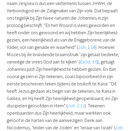
naam Jesjoea is dus een verbintenis tussen JHWH, de
Verbondsgod en de Zaligmaker van Zijn volk. Dat bepaalt
ons tegelijk bij Zijn twee naturen die Johannes in zijn
proloog beschrijft: “En het Woord is vlees geworden en
heeft onder ons gewoond en wij hebben Zijn heerlijkheid
gezien, een heerlijkheid als van de Eniggeborene van de
Vader, vol van genade en waarheid” (
Joh. 1:14
). Hoewel
Mozes bij de brandende braamstruik ‘zijn gelaat bedekte,
vanwege de vrees God aan te kijken’ (
Exod. 3:6
), getuigt
Johannes juist Zijn heerlijkheid te hebben gezien. En dan
vooral gezien in Zijn tekenen, zoals bijvoorbeeld in zijn
eerste beschreven teken tijdens de bruiloft te Kana: “Dit
heeft Jezus gedaan als begin van de tekenen, te Kana in
Galilea, en Hij heeft Zijn heerlijkheid geopenbaard; en Zijn
discipelen geloofden in Hem” (
Joh. 2:11
). Tekenen
openbaarden dus Zijn heerlijkheid, maar werkten ook
geloof in de harten van de aanwezigen. Denk aan
Nicodemus, ‘leider van de Joden’ en ‘leraar van Israël’ (
Joh.