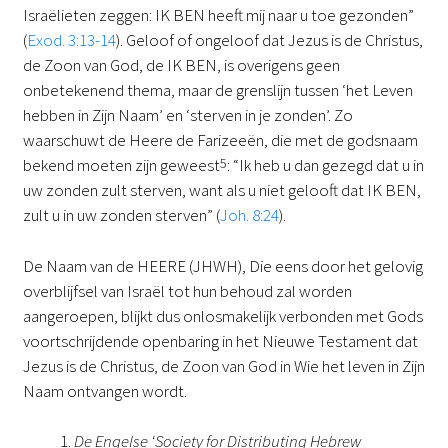
Israëlieten zeggen: IK BEN heeft mij naar u toe gezonden”
(
Exod. 3:13-14
). Geloof of ongeloof dat Jezus is de Christus,
de Zoon van God, de IK BEN, is overigens geen
onbetekenend thema, maar de grenslijn tussen ‘het Leven
hebben in Zijn Naam’ en ‘sterven in je zonden’. Zo
waarschuwt de Heere de Farizeeën, die met de godsnaam
bekend moeten zijn geweest
5
: “Ik heb u dan gezegd dat u in
uw zonden zult sterven, want als u niet gelooft dat IK BEN,
zult u in uw zonden sterven” (
Joh. 8:24
).
De Naam van de HEERE (JHWH), Die eens door het gelovig
overblijfsel van Israël tot hun behoud zal worden
aangeroepen, blijkt dus onlosmakelijk verbonden met Gods
voortschrijdende openbaring in het Nieuwe Testament dat
Jezus is de Christus, de Zoon van God in Wie het leven in Zijn
Naam ontvangen wordt.
De Engelse ‘Society for Distributing Hebrew