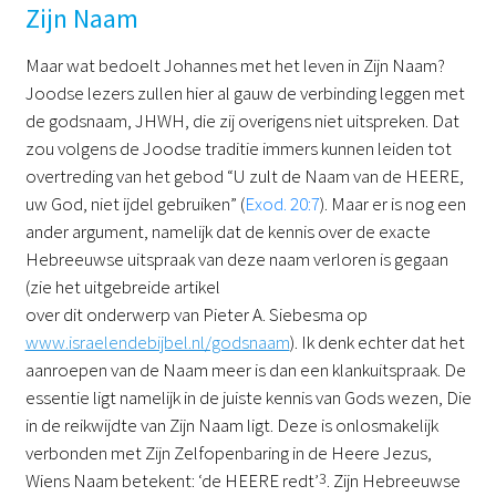
Zijn Naam
Maar wat bedoelt Johannes met het leven in Zijn Naam?
Joodse lezers zullen hier al gauw de verbinding leggen met
de godsnaam, JHWH, die zij overigens niet uitspreken. Dat
zou volgens de Joodse traditie immers kunnen leiden tot
overtreding van het gebod “U zult de Naam van de HEERE,
uw God, niet ijdel gebruiken” (
Exod. 20:7
). Maar er is nog een
ander argument, namelijk dat de kennis over de exacte
Hebreeuwse uitspraak van deze naam verloren is gegaan
(zie het uitgebreide artikel
over dit onderwerp van Pieter A. Siebesma op
www.israelendebijbel.nl/godsnaam
). Ik denk echter dat het
aanroepen van de Naam meer is dan een klankuitspraak. De
essentie ligt namelijk in de juiste kennis van Gods wezen, Die
in de reikwijdte van Zijn Naam ligt. Deze is onlosmakelijk
verbonden met Zijn Zelfopenbaring in de Heere Jezus,
Wiens Naam betekent: ‘de HEERE redt’
3
. Zijn Hebreeuwse