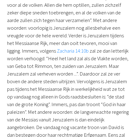
voor al de volken. Allen die hem optillen, zullen zichzelf
zeker diepe sneden toebrengen, en al de volken van de
aarde zullen zich tegen haar verzamelen”. Met andere
woorden: voorlopig is Jeruzalem nog allesbehalve een
vreugde voor de hele wereld. Verder is Jeruzalem tijdens
het Messiaanse Rijk, meer dan ooit tevoren, mooi van
ligging. Immers, volgens
Zacharia 14:10b
zal ze dan letterlijk
worden verhoogd: “Heel het land zal als de Vlakte worden,
van Geba tot Rimmon, ten zuiden van Jeruzalem. Maar
Jeruzalem zal verheven worden ...”. Daardoor zal ze ver
boven de andere steden uitrijzen. Vervolgens is Jeruzalem
pas tijdens het Messiaanse Rijk in werkelijkheid wat ze tot
op vandaag nog alleen in Gods raadsbesluiten is: “de stad
van de grote Koning”. Immers, pas dan troont “God in haar
paleizen”. Met andere woorden: de langverwachte regering
van de Messias vanuit Jeruzalem is dan eindelijk
aangebroken. De vandaag nog vacante troon van David is
dan bestegen door haar rechtmatige Erfgenaam. Eens zal