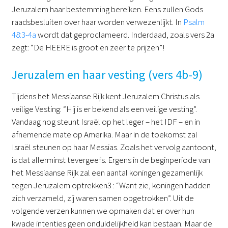
Jeruzalem haar bestemming bereiken. Eens zullen Gods
raadsbesluiten over haar worden verwezenlijkt. In
Psalm
48:3-4a
wordt dat geproclameerd. Inderdaad, zoals vers 2a
zegt: “De HEERE is groot en zeer te prijzen”!
Jeruzalem en haar vesting (vers 4b-9)
Tijdens het Messiaanse Rijk kent Jeruzalem Christus als
veilige Vesting: “Hij is er bekend als een veilige vesting”.
Vandaag nog steunt Israël op het leger – het IDF – en in
afnemende mate op Amerika. Maar in de toekomst zal
Israël steunen op haar Messias. Zoals het vervolg aantoont,
is dat allerminst tevergeefs. Ergens in de beginperiode van
het Messiaanse Rijk zal een aantal koningen gezamenlijk
tegen Jeruzalem optrekken3 : “Want zie, koningen hadden
zich verzameld, zij waren samen opgetrokken”. Uit de
volgende verzen kunnen we opmaken dat er over hun
kwade intenties geen onduidelijkheid kan bestaan. Maar de