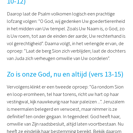
10-12)
Daarop laat de Psalm volkomen logisch een prachtige
lofzang volgen: “O God, wij gedenken Uw goedertierenheid
in het midden van Uw tempel. Zoals Uw Naam is, o God, zo
is Uw roem, tot aan de einden der aarde; Uw rechterhand is
vol gerechtigheid”. Daarna volgt, in het verlengde ervan, de
oproep: “Laat de berg Sion zich verblijden; laat de dochters
van Juda zich verheugen omwille van Uw oordelen”.
Zo is onze God, nu en altijd (vers 13-15)
Vervolgens klinkt er een tweede oproep: “Ga rondom Sion
en loop eromheen, tel haar torens, richt uw hart op haar
vestingwal, kijk nauwkeurig naar haar paleizen ...”. Jeruzalem
is meermalen belegerd en verwoest, maar nimmer is ze
definitief ten onder gegaan. In tegendeel: God heeft haar,
omwille van Zijn raadsbesluit, altijd laten voortbestaan. Nu
heeft ze eindelijk haar bestemming bereikt. Bekijk daarom