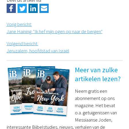
Vorig bericht
:
Jane Haining: "Ik hef mijn ogen op naar de bergen"
Volgend bericht
:
Jeruzalem, hoofdstad van Israël
Meer van zulke
artikelen lezen?
Neem gratis een
abonnement op ons
magazine. Het bevat
o.a. getuigenissen van
Messiaanse Joden,
interessante Bijbelstudies, nieuws, verhalen van de