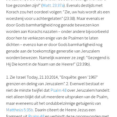
toe gezonden zijn!” (
Matt. 23:37a
). Evenals destijds met
Korach zou het oordeel volgen: “Zie, uw huis wordt als een
woestenij voor u achtergelaten” (23:38). Maar evenals er
door Gods barmhartigheid nog genade bewezen kon
worden aan Korachs nazaten – onder andere bijvoorbeeld
door hen te verkiezen enige van de Psalmen te laten
dichten – evenzo kan er door Gods barmhartigheid nog
genade aan de toekomstige generatie van Jeruzalem
worden bewezen. Namelijk wanneer ze zegt: “Gezegend is
Hij Die komt in de Naam van de Heere!” (23:39b).
1. Zie Israel Today, 21.10.2014, “Enquête: geen ‘1967’
grenzen en deling van Jeruzalem”. 2. Evenwel bestaat er
niet de minste twijfel dat
Psalm 48
over Jeruzalem handelt:
niet alleen blijkt dat uit meerdere uitspraken van de Psalm,
maar eveneens uit het ondubbelzinnige getuigenis van
Mattheüs 5:35b
. Daarin citeert de Heere Jezus een
fragment uit
Psalm 48
en verbindt deze onomwonden met