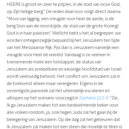
HEERE is groot en zeer te prijzen, in de stad van onze God,
op Zijn heilige berg”. De reden daarvoor volgt direct daarna:
“Mooi van ligging, een vreugde voor heel de aarde, is de
berg Sion aan de noordzijde, de stad van de grote Koning!
God is in haar paleizen”. Wellicht hebt u het al begrepen: we
worden ontegenzeglijk bepaald bij het Jeruzalem ten tijde
van het Messiaanse Rijk. Pas dan is Jeruzalem namelijk een
vreugde voor heel de wereld. Vandaag is ze veeleer in
toenemende mate een twistappel: de status van
Jeruzalem als ondeelbare en eeuwige hoofdstad van Israël
wordt veelvuldig betwist. Het conflict om Jeruzalem zal in
de toekomst alleen maar verergeren. Ergens in de
zeventigste jaarweek zal het uiteindelijk escaleren en
uitlopen op het scenario voorzegd in
Zacharia 12:2-3
: “Zie,
Ik ga Jeruzalem maken tot een bedwelmende beker voor
alle volken rondom, ja, ook tegen Juda zal het gaan bij de
belegering van Jeruzalem. Op die dag zal het gebeuren dat
Ik Jeruzalem zal maken tot een steen die moeilijk te tillen is