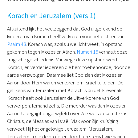
Korach en Jeruzalem (vers 1)
Afsluitend lijkt het veelzeggend dat God uitgerekend de
kinderen van Korach heeft verkozen voor het dichten van
Psalm 48
. Korach was, zoals u wellicht weet, in opstand
gekomen tegen Mozes en Aäron.
Numeri 16
verhaalt deze
tragische geschiedenis. Vanwege deze opstand werd
Korach, en verder iedereen die hem toebehoorde, door de
aarde verzwolgen. Daarmee liet God zien dat Mozes en
Aäron door Hem waren verkoren om Israël te leiden. De
gelijkenis van Jeruzalem met Korach is duidelijk: evenals
Korach heeft ook Jeruzalem de Uitverkorene van God
verworpen. Iemand zelfs, Die meerder was dan Mozes en
Aäron. U begrijpt ongetwijfeld over Wie we spreken: Jezus
Christus, de Messias van Israël. Vlak voor Zijn kruisiging
verweet Hij het ongelovige Jeruzalem: “Jeruzalem,
Jeruzalem, u die de profeten doodt en stenigt wie naar u