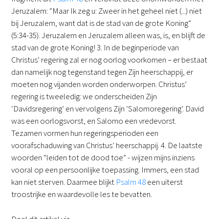
Jeruzalem: “Maar Ik zeg u: Zweer in het geheel niet (...) niet
bij Jeruzalem, want dat is de stad van de grote Koning”
(5:34-35). Jeruzalem en Jeruzalem alleen was, is, en blijft de
stad van de grote Koning! 3. In de beginperiode van
Christus’ regering zal er nog oorlog voorkomen – er bestaat
dan namelijk nog tegenstand tegen Zijn heerschappij, er
moeten nog vijanden worden onderworpen. Christus’
regering is tweeledig: we onderscheiden Zijn
‘Davidsregering’ en vervolgens Zijn ‘Salomoregering’. David
was een oorlogsvorst, en Salomo een vredevorst.
Tezamen vormen hun regeringsperioden een
voorafschaduwing van Christus’ heerschappij. 4. De laatste
woorden “leiden tot de dood toe” - wijzen mijns inziens
vooral op een persoonlijke toepassing. Immers, een stad
kan niet sterven. Daarmee blijkt
Psalm 48
een uiterst
troostrijke en waardevolle les te bevatten.
Deel dit artikel via