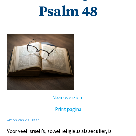
Psalm 48
DE
EN
NL
RU
Naar overzicht
Print pagina
Anton van de Haar
Voor veel Israëli’s, zowel religieus als seculier, is