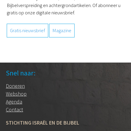
Bijbelverspreiding en achtergrondartikelen. Of abonneer u
gratis op onze digitale nieuwsbrief.
Gratis nieuwsbrief
Magazine
Snel naar:
Doneren
Webshop
Agenda
Contact
STICHTING ISRAËL EN DE BIJBEL