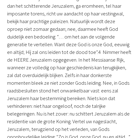
dan het schitterende Jeruzalem, ga eromheen, tel haar
imposante torens, richt uw aandacht op haar vestingwal,
bekijk haar prachtige paleizen. Natuurlijk wordt deze
oproep niet zomaar gedaan; nee, daarmee heeft God
duidelijk een bedoeling: “… om het aan de volgende
generatie te vertellen. Want deze God is onze God, eeuwig
en altijd; Híj zal ons leiden tot de dood toe”.4 Nimmer heeft
de HEERE Jeruzalem opgegeven. In het Messiaanse Rijk,
wanneer ze volledig op haar geschiedenis kan terugkijken,
zal dat overduidelijk blijken. Zelfs in haar donkerste
momenten bleek ze niet zonder Gods leiding. Nee, in Gods
raadsbesluiten stond het onwankelbaar vast: eens zal
Jeruzalem haar bestemming bereiken. Niets kon dat
verhinderen: niet haar ongeloof, noch de talrijke
belegeringen. Nu is het zover: nu schittert Jeruzalem als de
residentie van de grote Koning. Vertel uw nageslacht,
Jeruzalem, terugziend op het verleden, van Gods
onophoudelijke leiding: “Zo is God, onze God, nu en altijd ...”.