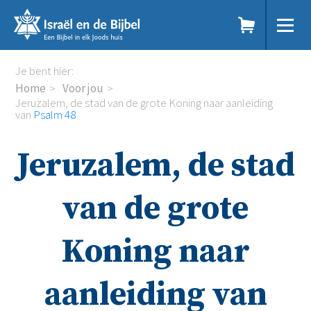
Sla
links
over
Spring
Home
Je bent hier:
naar
Dit doen we
Home
Voor jou
de
Doe mee
Jeruzalem, de stad van de grote Koning naar aanleiding
inhoud
van
Psalm 48
Voor jou
Spring
Kennisbank
naar
Podcast
Jeruzalem, de stad
de
Magazine
navigatie
Digitale nieuwsbrief
van de grote
Agenda
Kinderwerk
Jongerenwerk
Koning naar
Het Studiehuis (cursus)
Webshop
aanleiding van
Over ons