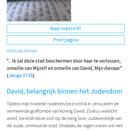
DE
EN
NL
RU
Naar overzicht
Print pagina
Anton van de Haar
“... Ik zal deze stad beschermen door haar te verlossen,
omwille van Mijzelf en omwille van David, Mijn dienaar”
(
Jesaja 37:35
).
David, belangrijk binnen het Jodendom
Tijdens mijn tweede Israëlreis bezocht ik in Jeruzalem de
vermeende graftombe van koning David. Zoals u wellicht
weet, bevindt deze zich op de berg Sion, zuidwestelijk van
de oude, ommuurde stad. Ondanks de regen waren we niet