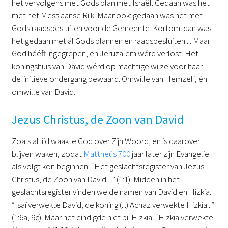
het vervolgens met Gods plan met Israël. Gedaan was het
met het Messiaanse Rijk. Maar ook: gedaan was het met
Gods raadsbesluiten voor de Gemeente. Kortom: dan was
het gedaan met ál Gods plannen en raadsbesluiten ... Maar
God hééft ingegrepen, en Jeruzalem wérd verlost. Het
koningshuis van David wérd op machtige wijze voor haar
definitieve ondergang bewaard. Omwille van Hemzelf, én
omwille van David.
Jezus Christus, de Zoon van David
Zoals altijd waakte God over Zijn Woord, en is daarover
blijven waken, zodat
Mattheüs 700
jaar later zijn Evangelie
als volgt kon beginnen: “Het geslachtsregister van Jezus
Christus, de Zoon van David ...” (1:1). Midden in het
geslachtsregister vinden we de namen van David en Hizkia:
“Isaï verwekte David, de koning (...) Achaz verwekte Hizkia...”
(1:6a, 9c). Maar het eindigde niet bij Hizkia: “Hizkia verwekte