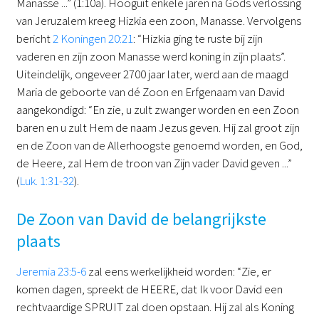
Manasse ...” (1:10a). Hooguit enkele jaren na Gods verlossing
van Jeruzalem kreeg Hizkia een zoon, Manasse. Vervolgens
bericht
2 Koningen 20:21
: “Hizkia ging te ruste bij zijn
vaderen en zijn zoon Manasse werd koning in zijn plaats”.
Uiteindelijk, ongeveer 2700 jaar later, werd aan de maagd
Maria de geboorte van dé Zoon en Erfgenaam van David
aangekondigd: “En zie, u zult zwanger worden en een Zoon
baren en u zult Hem de naam Jezus geven. Hij zal groot zijn
en de Zoon van de Allerhoogste genoemd worden, en God,
de Heere, zal Hem de troon van Zijn vader David geven ...”
(
Luk. 1:31-32
).
De Zoon van David de belangrijkste
plaats
Jeremia 23:5-6
zal eens werkelijkheid worden: “Zie, er
komen dagen, spreekt de HEERE, dat Ik voor David een
rechtvaardige SPRUIT zal doen opstaan. Hij zal als Koning