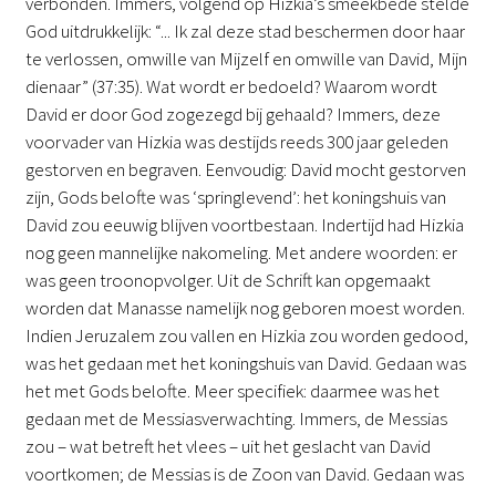
verbonden. Immers, volgend op Hizkia’s smeekbede stelde
God uitdrukkelijk: “... Ik zal deze stad beschermen door haar
te verlossen, omwille van Mijzelf en omwille van David, Mijn
dienaar” (37:35). Wat wordt er bedoeld? Waarom wordt
David er door God zogezegd bij gehaald? Immers, deze
voorvader van Hizkia was destijds reeds 300 jaar geleden
gestorven en begraven. Eenvoudig: David mocht gestorven
zijn, Gods belofte was ‘springlevend’: het koningshuis van
David zou eeuwig blijven voortbestaan. Indertijd had Hizkia
nog geen mannelijke nakomeling. Met andere woorden: er
was geen troonopvolger. Uit de Schrift kan opgemaakt
worden dat Manasse namelijk nog geboren moest worden.
Indien Jeruzalem zou vallen en Hizkia zou worden gedood,
was het gedaan met het koningshuis van David. Gedaan was
het met Gods belofte. Meer specifiek: daarmee was het
gedaan met de Messiasverwachting. Immers, de Messias
zou – wat betreft het vlees – uit het geslacht van David
voortkomen; de Messias is de Zoon van David. Gedaan was