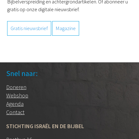
Bijbelverspreiding en achtergrondartikelen. Of abonneer u
gratis op onze digitale nieuwsbrief.
Gratis nieuwsbrief
Magazine
Snel naar:
Doneren
Webshop
Agenda
Contact
STICHTING ISRAËL EN DE BIJBEL