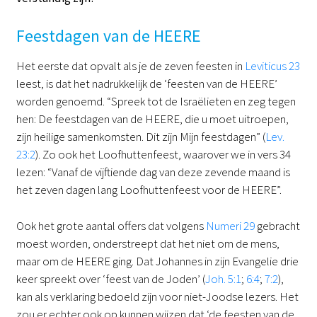
Feestdagen van de HEERE
Het eerste dat opvalt als je de zeven feesten in
Leviticus 23
leest, is dat het nadrukkelijk de ‘feesten van de HEERE’
worden genoemd. “Spreek tot de Israëlieten en zeg tegen
hen: De feestdagen van de HEERE, die u moet uitroepen,
zijn heilige samenkomsten. Dit zijn Mijn feestdagen” (
Lev.
23:2
). Zo ook het Loofhuttenfeest, waarover we in vers 34
lezen: “Vanaf de vijftiende dag van deze zevende maand is
het zeven dagen lang Loofhuttenfeest voor de HEERE”.
Ook het grote aantal offers dat volgens
Numeri 29
gebracht
moest worden, onderstreept dat het niet om de mens,
maar om de HEERE ging. Dat Johannes in zijn Evangelie drie
keer spreekt over ‘feest van de Joden’ (
Joh. 5:1
;
6:4
;
7:2
),
kan als verklaring bedoeld zijn voor niet-Joodse lezers. Het
zou er echter ook op kunnen wijzen dat ‘de feesten van de