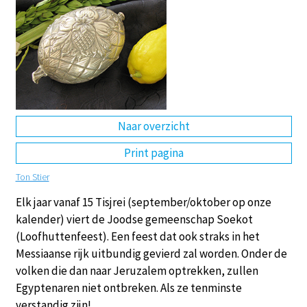
DE
EN
NL
RU
Naar overzicht
Print pagina
Ton Stier
Elk jaar vanaf 15 Tisjrei (september/oktober op onze
kalender) viert de Joodse gemeenschap Soekot
(Loofhuttenfeest). Een feest dat ook straks in het
Messiaanse rijk uitbundig gevierd zal worden. Onder de
volken die dan naar Jeruzalem optrekken, zullen
Egyptenaren niet ontbreken. Als ze tenminste
verstandig zijn!