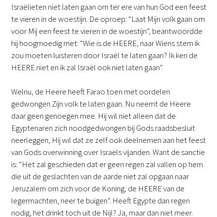
Israëlieten niet laten gaan om ter ere van hun God een feest
te vieren in de woestijn. De oproep: “Laat Mijn volk gaan om
voor Mij een feest te vieren in de woestijn”, beantwoordde
hij hoogmoedig met: “Wie is de HEERE, naar Wiens stem ik
zou moeten luisteren door Israël te laten gaan? Ik ken de
HEERE niet en ik zal Israël ook niet laten gaan”.
Welnu, de Heere heeft Farao toen met oordelen
gedwongen Zijn volk te laten gaan. Nu neemt de Heere
daar geen genoegen mee. Hij wil niet alleen dat de
Egyptenaren zich noodgedwongen bij Gods raadsbesluit
neerleggen, Hij wil dat ze zelf ook deelnemen aan het feest
van Gods overwinning over Israëls vijanden. Want de sanctie
is: “Het zal geschieden dat er geen regen zal vallen op hem
die uit de geslachten van de aarde niet zal opgaan naar
Jeruzalem om zich voor de Koning, de HEERE van de
legermachten, neer te buigen”. Heeft Egypte dan regen
nodig, het drinkt toch uit de Nijl? Ja, maar dan niet meer.