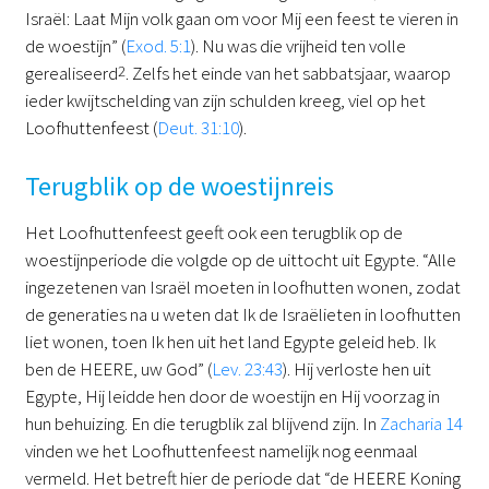
Israël: Laat Mijn volk gaan om voor Mij een feest te vieren in
de woestijn” (
Exod. 5:1
). Nu was die vrijheid ten volle
gerealiseerd
2
. Zelfs het einde van het sabbatsjaar, waarop
ieder kwijtschelding van zijn schulden kreeg, viel op het
Loofhuttenfeest (
Deut. 31:10
).
Terugblik op de woestijnreis
Het Loofhuttenfeest geeft ook een terugblik op de
woestijnperiode die volgde op de uittocht uit Egypte. “Alle
ingezetenen van Israël moeten in loofhutten wonen, zodat
de generaties na u weten dat Ik de Israëlieten in loofhutten
liet wonen, toen Ik hen uit het land Egypte geleid heb. Ik
ben de HEERE, uw God” (
Lev. 23:43
). Hij verloste hen uit
Egypte, Hij leidde hen door de woestijn en Hij voorzag in
hun behuizing. En die terugblik zal blijvend zijn. In
Zacharia 14
vinden we het Loofhuttenfeest namelijk nog eenmaal
vermeld. Het betreft hier de periode dat “de HEERE Koning