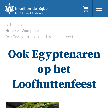
Sla
links
over
Spring
Home
Je bent hier:
naar
Dit doen we
Home
Voor jou
de
Doe mee
Ook Egyptenaren op het Loofhuttenfeest
inhoud
Voor jou
Spring
Kennisbank
Ook Egyptenaren
naar
Podcast
de
Magazine
navigatie
Digitale nieuwsbrief
op het
Agenda
Kinderwerk
Loofhuttenfeest
Jongerenwerk
Het Studiehuis (cursus)
Webshop
Over ons