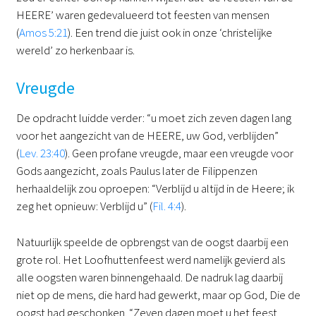
HEERE’ waren gedevalueerd tot feesten van mensen
(
Amos 5:21
). Een trend die juist ook in onze ‘christelijke
wereld’ zo herkenbaar is.
Vreugde
De opdracht luidde verder: “u moet zich zeven dagen lang
voor het aangezicht van de HEERE, uw God, verblijden”
(
Lev. 23:40
). Geen profane vreugde, maar een vreugde voor
Gods aangezicht, zoals Paulus later de Filippenzen
herhaaldelijk zou oproepen: “Verblijd u altijd in de Heere; ik
zeg het opnieuw: Verblijd u” (
Fil. 4:4
).
Natuurlijk speelde de opbrengst van de oogst daarbij een
grote rol. Het Loofhuttenfeest werd namelijk gevierd als
alle oogsten waren binnengehaald. De nadruk lag daarbij
niet op de mens, die hard had gewerkt, maar op God, Die de
oogst had geschonken. “Zeven dagen moet u het feest