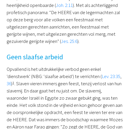
heerlijkheid openbaarde (
Joh. 2:11
). Met als achterliggend
profetisch panorama: “De HEERE van de legermachten zal
op deze berg voor alle volken een feestmaal met
uitgelezen gerechten aanrichten, een feestmaal met
gerijpte wijnen, met uitgelezen gerechten vol merg, met
gezuiverde gerijpte wijnen” (
Jes. 25:6
).
Geen slaafse arbeid
Opvallend is het uitdrukkelijke verbod geen enkel
‘dienstwerk’ (NBG: ‘slaafse arbeid’) te verrichten (
Lev. 23:35
,
36
)
1
. Slaven vieren immers geen feest, tenzij verlost van hun
slavernij. En daar gaat het nu juist om. De slavernij,
waaronder Israël in Egypte zo zwaar gebukt ging, was ten
einde. Het volk stond in de vrijheid en kon gehoor geven aan
de oorspronkelijke opdracht, een feest te vieren ter ere van
de HEERE. Dat was immers de boodschap waarmee Mozes
en Aäron naar Farao gingen: “Zo zegt de HEERE, de God van