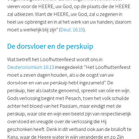
vieren voor de HEERE, uw God, op de plaats die de HEERE
zal uitkiezen. Want de HEERE, uw God, zal u zegenen in
heel uw opbrengst en in al het werk van uw handen; daarom
moet u werkelijk blij zijn” (
Deut. 16:15
).
De dorsvloer en de perskuip
Wat betreft het Loofhuttenfeest wordt ons in
Deuteronomium 16:13
meegedeeld: “Het Loofhuttenfeest
moet u zeven dagen houden, als u de oogst van uw
dorsvloer en van uw perskuip hebt ingezameld”. De
perskuip, hier als laatste genoemd, spreekt van olie en wijn.
Gods verlossing begint met Pesach, toen het volk schuilde
achter het bloed van het Paaslam, maar eindigt met de
perskuip, waar olie en wijn een beeld zijn van respectievelijk
overvloed en vreugde over de verlossing die Hij
geschonken heeft. Denk in dit verband ook aan de bruiloft te
Kana, waar de Heere water in wijn veranderde en zo Zijn