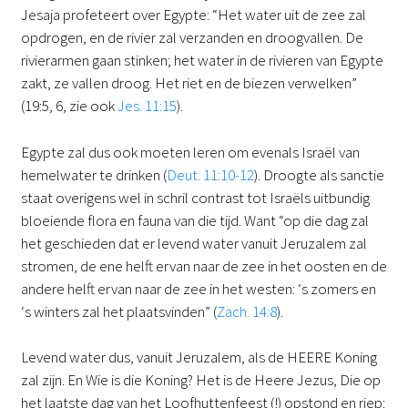
Jesaja profeteert over Egypte: “Het water uit de zee zal
opdrogen, en de rivier zal verzanden en droogvallen. De
rivierarmen gaan stinken; het water in de rivieren van Egypte
zakt, ze vallen droog. Het riet en de biezen verwelken”
(19:5, 6, zie ook
Jes. 11:15
).
Egypte zal dus ook moeten leren om evenals Israël van
hemelwater te drinken (
Deut. 11:10-12
). Droogte als sanctie
staat overigens wel in schril contrast tot Israëls uitbundig
bloeiende flora en fauna van die tijd. Want “op die dag zal
het geschieden dat er levend water vanuit Jeruzalem zal
stromen, de ene helft ervan naar de zee in het oosten en de
andere helft ervan naar de zee in het westen: ‘s zomers en
‘s winters zal het plaatsvinden” (
Zach. 14:8
).
Levend water dus, vanuit Jeruzalem, als de HEERE Koning
zal zijn. En Wie is die Koning? Het is de Heere Jezus, Die op
het laatste dag van het Loofhuttenfeest (!) opstond en riep: