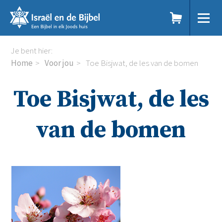
Sla
links
over
Spring
Home
Je bent hier:
naar
Dit doen we
Home
Voor jou
Toe Bisjwat, de les van de bomen
de
Doe mee
inhoud
Voor jou
Toe Bisjwat, de les
Spring
Kennisbank
naar
Podcast
de
Magazine
van de bomen
navigatie
Digitale nieuwsbrief
Agenda
Kinderwerk
Jongerenwerk
Het Studiehuis (cursus)
Webshop
Over ons