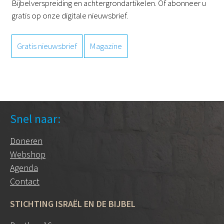
Bijbelverspreiding en achtergrondartikelen. Of abonneer u
gratis op onze digitale nieuwsbrief.
Gratis nieuwsbrief
Magazine
Snel naar:
Doneren
Webshop
Agenda
Contact
STICHTING ISRAËL EN DE BIJBEL