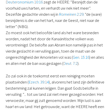
Deuteronomium 10:16
zegt de HEERE: “Besnijdt dan de
voorhuid uws harten, en verhardt uw nek niet meer”.
Dezelfde gedachte vinden wij in
Romeinen 2:29
: “de (ware)
besnijdenis is die van het hart, naar de Geest, niet naar de
letter” (NBG).
Zo moest ook het beloofde land als het ware besneden
worden, nadat het door de Kanaänitische volken was
verontreinigd. De belofte aan Abram kon namelijk pas in het
vierde geslacht in vervulling gaan, toen de maat van de
ongerechtigheid der Amorieten vol was (
Gen. 15:16
) en alles
en allen met de ban was geslagen (
Deut. 7:2
).
Zo zal ook in de toekomst eerst een reiniging moeten
plaatsvinden (
Ezech. 39:14
), alvorens het land zijn definitieve
bestemming zal kunnen krijgen. Dan gaat Gods belofte in
vervulling: “... tot uw land zal niet meer gezegd worden: Het
verwoeste; maar gij zult genoemd worden: Mijn lust is aan
haar! en uw land: Het getrouwde; want de HEERE heeft een