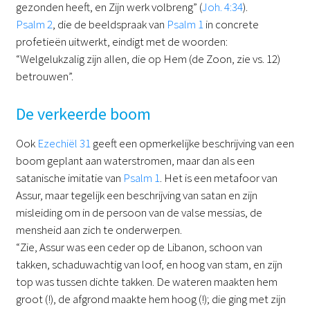
gezonden heeft, en Zijn werk volbreng” (
Joh. 4:34
).
Psalm 2
, die de beeldspraak van
Psalm 1
in concrete
profetieën uitwerkt, eindigt met de woorden:
“Welgelukzalig zijn allen, die op Hem (de Zoon, zie vs. 12)
betrouwen”.
De verkeerde boom
Ook
Ezechiël 31
geeft een opmerkelijke beschrijving van een
boom geplant aan waterstromen, maar dan als een
satanische imitatie van
Psalm 1
. Het is een metafoor van
Assur, maar tegelijk een beschrijving van satan en zijn
misleiding om in de persoon van de valse messias, de
mensheid aan zich te onderwerpen.
“Zie, Assur was een ceder op de Libanon, schoon van
takken, schaduwachtig van loof, en hoog van stam, en zijn
top was tussen dichte takken. De wateren maakten hem
groot (!), de afgrond maakte hem hoog (!); die ging met zijn