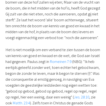
bomen van deze hof zullen wij eten; Maar van de vrucht van
de boom, die in het midden van de hof is, heeft God gezegd:
Gij zult van die niet eten, noch die aanroeren, opdat gij niet
sterft”. Ze laat het woord ‘alle’ boom achterwege, situeert
ten onrechte de boom van kennis van goed en kwaad in het
midden van de hof, in plaats van de boom des levens en
voegt eigenmachtig een verbod toe: “noch die aanroeren”.
Het is niet moeilijk om een verband te zien tussen de boom
van kennis van goed en kwaad en de wet, die God aan Israël
had gegeven. Paulus zegt in
Romeinen 7:9
(NBG): “Ik heb
eertijds geleefd zonder wet; toen echter het gebod kwam,
begon de zonde te leven, maar ik begon te sterven (!)”. Was
die consequentie al ernstig genoeg, in navolging van Eva
voegden de geestelijke leidslieden nog eigen wetten toe:
“gebod op gebod, gebod op gebod, regel op regel, regel
op regel, hier een weinig, daar een weinig” (
Jes. 28:10
, zie
ook
Matth. 23:4
). Zelfs toen in Christus de genade Gods