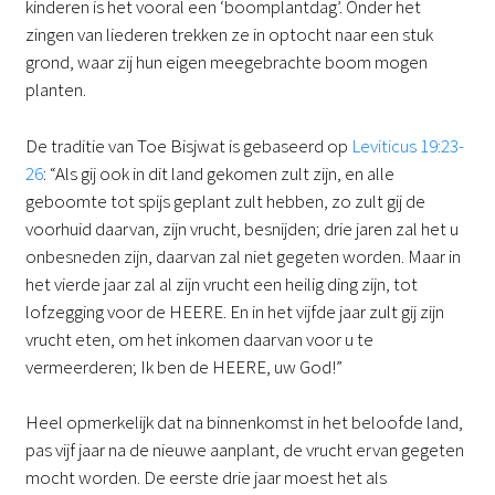
kinderen is het vooral een ‘boomplantdag’. Onder het
zingen van liederen trekken ze in optocht naar een stuk
grond, waar zij hun eigen meegebrachte boom mogen
planten.
De traditie van Toe Bisjwat is gebaseerd op
Leviticus 19:23-
26
: “Als gij ook in dit land gekomen zult zijn, en alle
geboomte tot spijs geplant zult hebben, zo zult gij de
voorhuid daarvan, zijn vrucht, besnijden; drie jaren zal het u
onbesneden zijn, daarvan zal niet gegeten worden. Maar in
het vierde jaar zal al zijn vrucht een heilig ding zijn, tot
lofzegging voor de HEERE. En in het vijfde jaar zult gij zijn
vrucht eten, om het inkomen daarvan voor u te
vermeerderen; Ik ben de HEERE, uw God!”
Heel opmerkelijk dat na binnenkomst in het beloofde land,
pas vijf jaar na de nieuwe aanplant, de vrucht ervan gegeten
mocht worden. De eerste drie jaar moest het als