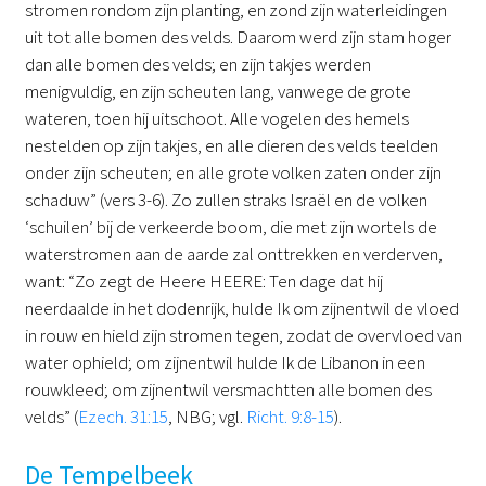
stromen rondom zijn planting, en zond zijn waterleidingen
uit tot alle bomen des velds. Daarom werd zijn stam hoger
dan alle bomen des velds; en zijn takjes werden
menigvuldig, en zijn scheuten lang, vanwege de grote
wateren, toen hij uitschoot. Alle vogelen des hemels
nestelden op zijn takjes, en alle dieren des velds teelden
onder zijn scheuten; en alle grote volken zaten onder zijn
schaduw” (vers 3-6). Zo zullen straks Israël en de volken
‘schuilen’ bij de verkeerde boom, die met zijn wortels de
waterstromen aan de aarde zal onttrekken en verderven,
want: “Zo zegt de Heere HEERE: Ten dage dat hij
neerdaalde in het dodenrijk, hulde Ik om zijnentwil de vloed
in rouw en hield zijn stromen tegen, zodat de overvloed van
water ophield; om zijnentwil hulde Ik de Libanon in een
rouwkleed; om zijnentwil versmachtten alle bomen des
velds” (
Ezech. 31:15
, NBG; vgl.
Richt. 9:8-15
).
De Tempelbeek