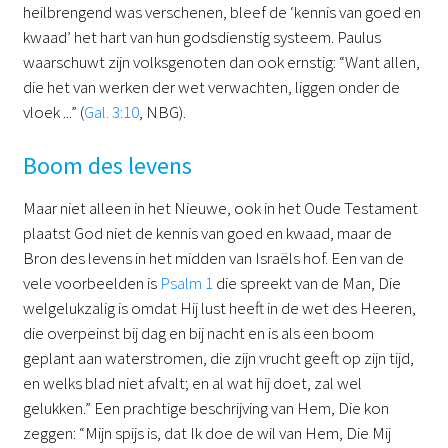
heilbrengend was verschenen, bleef de ‘kennis van goed en
kwaad’ het hart van hun godsdienstig systeem. Paulus
waarschuwt zijn volksgenoten dan ook ernstig: “Want allen,
die het van werken der wet verwachten, liggen onder de
vloek ...” (
Gal. 3:10
, NBG).
Boom des levens
Maar niet alleen in het Nieuwe, ook in het Oude Testament
plaatst God niet de kennis van goed en kwaad, maar de
Bron des levens in het midden van Israëls hof. Een van de
vele voorbeelden is
Psalm 1
die spreekt van de Man, Die
welgelukzalig is omdat Hij lust heeft in de wet des Heeren,
die overpeinst bij dag en bij nacht en is als een boom
geplant aan waterstromen, die zijn vrucht geeft op zijn tijd,
en welks blad niet afvalt; en al wat hij doet, zal wel
gelukken.” Een prachtige beschrijving van Hem, Die kon
zeggen: “Mijn spijs is, dat Ik doe de wil van Hem, Die Mij