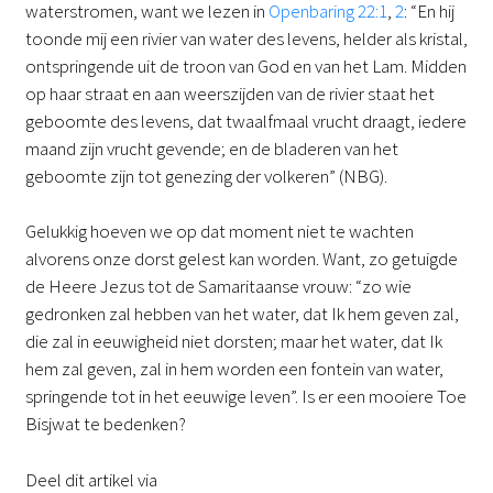
waterstromen, want we lezen in
Openbaring 22:1
,
2
: “En hij
toonde mij een rivier van water des levens, helder als kristal,
ontspringende uit de troon van God en van het Lam. Midden
op haar straat en aan weerszijden van de rivier staat het
geboomte des levens, dat twaalfmaal vrucht draagt, iedere
maand zijn vrucht gevende; en de bladeren van het
geboomte zijn tot genezing der volkeren” (NBG).
Gelukkig hoeven we op dat moment niet te wachten
alvorens onze dorst gelest kan worden. Want, zo getuigde
de Heere Jezus tot de Samaritaanse vrouw: “zo wie
gedronken zal hebben van het water, dat Ik hem geven zal,
die zal in eeuwigheid niet dorsten; maar het water, dat Ik
hem zal geven, zal in hem worden een fontein van water,
springende tot in het eeuwige leven”. Is er een mooiere Toe
Bisjwat te bedenken?
Deel dit artikel via