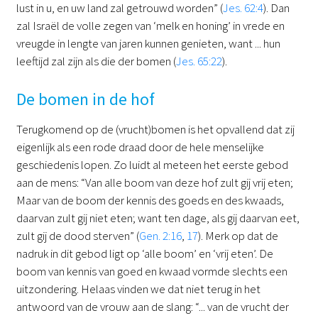
lust in u, en uw land zal getrouwd worden” (
Jes. 62:4
). Dan
zal Israël de volle zegen van ‘melk en honing’ in vrede en
vreugde in lengte van jaren kunnen genieten, want ... hun
leeftijd zal zijn als die der bomen (
Jes. 65:22
).
De bomen in de hof
Terugkomend op de (vrucht)bomen is het opvallend dat zij
eigenlijk als een rode draad door de hele menselijke
geschiedenis lopen. Zo luidt al meteen het eerste gebod
aan de mens: “Van alle boom van deze hof zult gij vrij eten;
Maar van de boom der kennis des goeds en des kwaads,
daarvan zult gij niet eten; want ten dage, als gij daarvan eet,
zult gij de dood sterven” (
Gen. 2:16
,
17
). Merk op dat de
nadruk in dit gebod ligt op ‘alle boom’ en ‘vrij eten’. De
boom van kennis van goed en kwaad vormde slechts een
uitzondering. Helaas vinden we dat niet terug in het
antwoord van de vrouw aan de slang: “... van de vrucht der