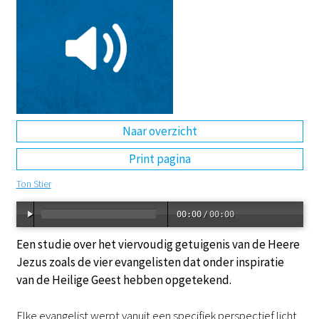
DE
EN
NL
RU
Naar overzicht
Print pagina
Ton Stier
00:00
/
00:00
Een studie over het viervoudig getuigenis van de Heere
Jezus zoals de vier evangelisten dat onder inspiratie
van de Heilige Geest hebben opgetekend.
Elke evangelist werpt vanuit een specifiek perspectief licht