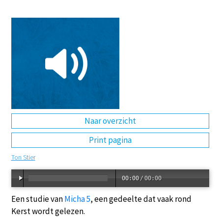
DE
EN
NL
RU
Naar overzicht
Print pagina
Ton Stier
00:00
/
00:00
Een studie van
Micha 5
, een gedeelte dat vaak rond
Kerst wordt gelezen.