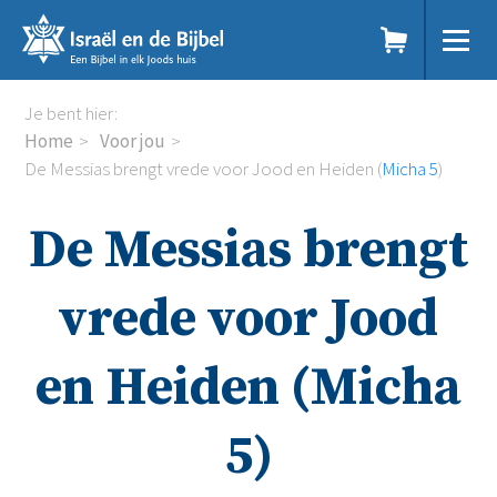
Sla
links
over
Spring
Home
Je bent hier:
naar
Dit doen we
Home
Voor jou
de
Doe mee
De Messias brengt vrede voor Jood en Heiden (
Micha 5
)
inhoud
Voor jou
Spring
Kennisbank
De Messias brengt
naar
Podcast
de
Magazine
navigatie
Digitale nieuwsbrief
vrede voor Jood
Agenda
Kinderwerk
en Heiden (Micha
Jongerenwerk
Het Studiehuis (cursus)
Webshop
5)
Over ons