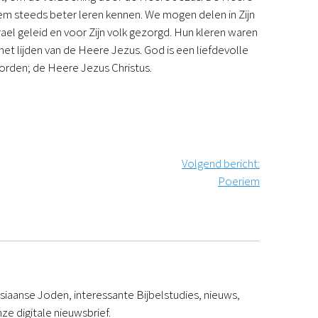
Podcast
em steeds beter leren kennen. We mogen delen in Zijn
Magazine
el geleid en voor Zijn volk gezorgd. Hun kleren waren
Digitale nieuwsbrief
j het lijden van de Heere Jezus. God is een liefdevolle
Agenda
orden; de Heere Jezus Christus.
Kinderwerk
Jongerenwerk
Het Studiehuis (cursus)
Webshop
Over ons
Volgend bericht
:
Onze visie
Poeriem
Geschiedenis
Actueel
ANBI
Veelgestelde vragen
Contact
Doneren
iaanse Joden, interessante Bijbelstudies, nieuws,
ze digitale nieuwsbrief.