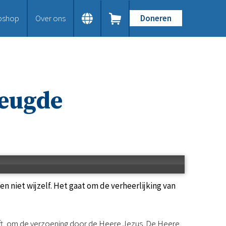
bshop
Over ons
Doneren
Home
Dit doen we
Bijbels op maat
Gods Woord aanbieden
reugde
Samenwerken en toerusten
Humanitaire hulp
Onze Bijbeluitgaven
Doe mee
Word vriend
Doneer
Bid mee
Schenkingen en legaten
n niet wijzelf. Het gaat om de verheerlijking van
Nodig ons uit
Voor jou
Kennisbank
ft, om de verzoening door de Heere Jezus. De Heere