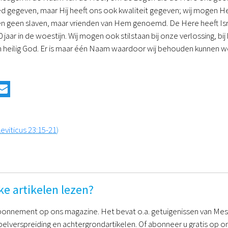
d gegeven, maar Hij heeft ons ook kwaliteit gegeven; wij mogen H
n geen slaven, maar vrienden van Hem genoemd. De Here heeft Isra
0 jaar in de woestijn. Wij mogen ook stilstaan bij onze verlossing, bi
 heilig God. Er is maar één Naam waardoor wij behouden kunnen w
eviticus 23:15-21
)
ke artikelen lezen?
onnement op ons magazine. Het bevat o.a. getuigenissen van Mess
belverspreiding en achtergrondartikelen. Of abonneer u gratis op on