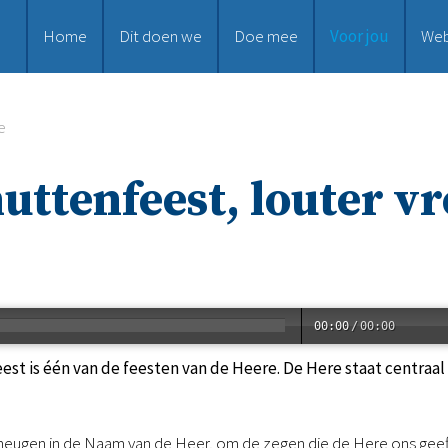
Home
Dit doen we
Doe mee
Voor jou
We
e
uttenfeest, louter v
00:00
/
00:00
st is één van de feesten van de Heere. De Here staat centraal e
heugen in de Naam van de Heer, om de zegen die de Here ons gee