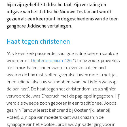
hij in zijn geliefde Jiddische taal. Zijn vertaling en
uitgave van het Jiddische Nieuwe Testamant wordt
gezien als een keerpunt in de geschiedenis van de toen
gangbare Jiddische vertalingen.
Haat tegen christenen
“Als ik een kerk passeerde, spuugde ik drie keer en sprak de
woorden uit
Deuteronomium 7:26
: “U mag zoiets gruwelijks
niet in huis halen, anders wordt u evenzo tot iemand
waarop de ban rust; volledig verafschuwen moet u het, ja,
er een diepe afschuw van hebben, want het is iets waarop
de ban rust”. De haat tegen het christendom, zoals hij hier
verwoordde, was Einspruch met de paplepel ingegoten. Hij
werd als tweede zoon geboren in een traditioneel Joods
gezin in Tarnow (eerst behorend bij Oostenrijk, later bij
Polen). Zijn opa van moeders kant was chazan in de
synagoge van het Poolse Jaroslaw. Zijn vader ging voor in