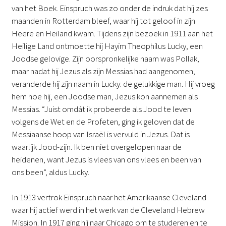
van het Boek. Einspruch was zo onder de indruk dat hij zes
maanden in Rotterdam bleef, waar hij tot geloof in zijn
Heere en Heiland kwam. Tijdens zijn bezoek in 1911 aan het
Heilige Land ontmoette hij Hayim Theophilus Lucky, een
Joodse gelovige. Zijn oorspronkelijke naam was Pollak,
maar nadat hij Jezus als zijn Messias had aangenomen,
veranderde hij zijn naam in Lucky: de gelukkige man. Hij vroeg
hem hoe hij, een Joodse man, Jezus kon aannemen als
Messias. “Juist omdát ik probeerde als Jood te leven
volgens de Wet en de Profeten, ging ik geloven dat de
Messiaanse hoop van Israël is vervuld in Jezus. Dat is
waarlijk Jood-zijn. Ik ben niet overgelopen naar de
heidenen, want Jezus is vlees van ons vlees en been van
ons been”, aldus Lucky.
In 1913 vertrok Einspruch naar het Amerikaanse Cleveland
waar hij actief werd in het werk van de Cleveland Hebrew
Mission. In 1917 ging hij naar Chicago om te studeren en te