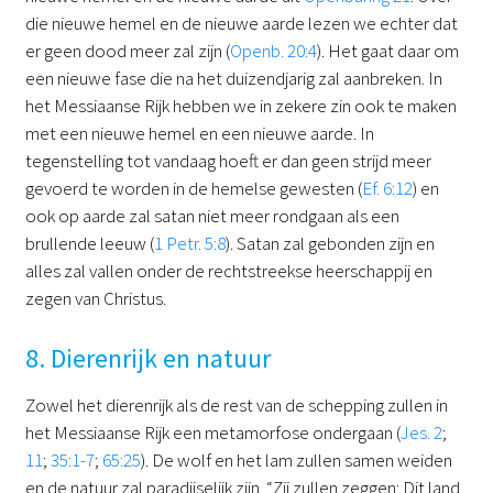
die nieuwe hemel en de nieuwe aarde lezen we echter dat
er geen dood meer zal zijn (
Openb. 20:4
). Het gaat daar om
een nieuwe fase die na het duizendjarig zal aanbreken. In
het Messiaanse Rijk hebben we in zekere zin ook te maken
met een nieuwe hemel en een nieuwe aarde. In
tegenstelling tot vandaag hoeft er dan geen strijd meer
gevoerd te worden in de hemelse gewesten (
Ef. 6:12
) en
ook op aarde zal satan niet meer rondgaan als een
brullende leeuw (
1 Petr. 5:8
). Satan zal gebonden zijn en
alles zal vallen onder de rechtstreekse heerschappij en
zegen van Christus.
8. Dierenrijk en natuur
Zowel het dierenrijk als de rest van de schepping zullen in
het Messiaanse Rijk een metamorfose ondergaan (
Jes. 2
;
11
;
35:1-7
;
65:25
). De wolf en het lam zullen samen weiden
en de natuur zal paradijselijk zijn. “Zij zullen zeggen: Dit land,