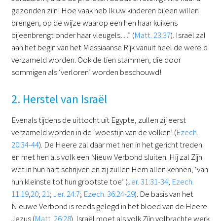
gezonden zijn! Hoe vaak heb Ik uw kinderen bijeen willen
brengen, op de wijze waarop een hen haar kuikens
bijeenbrengt onder haar vleugels…” (
Matt. 23:37
). Israël zal
aan het begin van het Messiaanse Rijk vanuit heel de wereld
verzameld worden. Ook de tien stammen, die door
sommigen als ʻverlorenʼ worden beschouwd!
2. Herstel van Israël
Evenals tijdens de uittocht uit Egypte, zullen zij eerst
verzameld worden in de ‘woestijn van de volken’ (
Ezech.
20:34-44
). De Heere zal daar met hen in het gericht treden
en met hen als volk een Nieuw Verbond sluiten. Hij zal Zijn
wet in hun hart schrijven en zij zullen Hem allen kennen, ‘van
hun kleinste tot hun grootste toe’ (
Jer. 31:31-34
;
Ezech.
11:19
,
20
;
21
;
Jer. 24:7
;
Ezech. 36:24-29
). De basis van het
Nieuwe Verbond is reeds gelegd in het bloed van de Heere
Jezus (
Matt. 26:28
). Israël moet als volk Zijn volbrachte werk