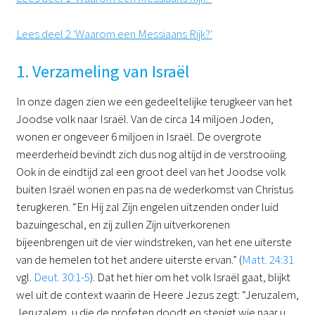
Lees deel 2 'Waarom een Messiaans Rijk?'
1. Verzameling van Israël
In onze dagen zien we een gedeeltelijke terugkeer van het
Joodse volk naar Israël. Van de circa 14 miljoen Joden,
wonen er ongeveer 6 miljoen in Israël. De overgrote
meerderheid bevindt zich dus nog altijd in de verstrooiing.
Ook in de eindtijd zal een groot deel van het Joodse volk
buiten Israël wonen en pas na de wederkomst van Christus
terugkeren. “En Hij zal Zijn engelen uitzenden onder luid
bazuingeschal, en zij zullen Zijn uitverkorenen
bijeenbrengen uit de vier windstreken, van het ene uiterste
van de hemelen tot het andere uiterste ervan.” (
Matt. 24:31
vgl.
Deut. 30:1-5
). Dat het hier om het volk Israël gaat, blijkt
wel uit de context waarin de Heere Jezus zegt: “Jeruzalem,
Jeruzalem, u die de profeten doodt en stenigt wie naar u