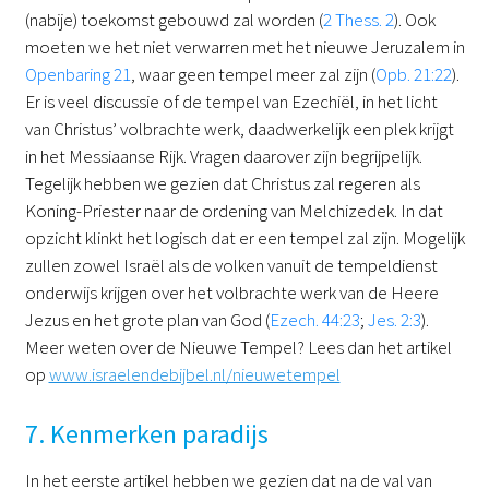
(nabije) toekomst gebouwd zal worden (
2 Thess. 2
). Ook
moeten we het niet verwarren met het nieuwe Jeruzalem in
Openbaring 21
, waar geen tempel meer zal zijn (
Opb. 21:22
).
Er is veel discussie of de tempel van Ezechiël, in het licht
van Christus’ volbrachte werk, daadwerkelijk een plek krijgt
in het Messiaanse Rijk. Vragen daarover zijn begrijpelijk.
Tegelijk hebben we gezien dat Christus zal regeren als
Koning-Priester naar de ordening van Melchizedek. In dat
opzicht klinkt het logisch dat er een tempel zal zijn. Mogelijk
zullen zowel Israël als de volken vanuit de tempeldienst
onderwijs krijgen over het volbrachte werk van de Heere
Jezus en het grote plan van God (
Ezech. 44:23
;
Jes. 2:3
).
Meer weten over de Nieuwe Tempel? Lees dan het artikel
op
www.israelendebijbel.nl/nieuwetempel
7. Kenmerken paradijs
In het eerste artikel hebben we gezien dat na de val van