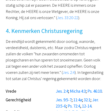
statig schip zal er passeren. De HEERE is immers onze
Rechter, de HEERE is onze Wetgever, de HEERE is onze
Koning; Híj zal ons verlossen.” (
Jes. 33:20-22
).
4. Kenmerken Christusregering
De eindtijd wordt gekenmerkt door oorlog, wanorde,
verdeeldheid, duisternis, etc. Maar zodra Christus regeert
zullen de volken “hun zwaarden omsmeden tot
ploegscharen en hun speren tot snoeimessen. Geen volk
zal tegen een ander volk het zwaard opheffen. Oorlog
voeren zullen zij niet meer leren.” (
Jes. 2:4
). In tegenstelling
tot satan zal Christus’ regering gekenmerkt worden door:
Vrede
Jes. 2:4
;
Micha 4:3
;
Ps. 46:10
.
Gerechtigheid
Jes. 9:5-7
;
11:4a
;
32:1
;
Jer.
23:5-6
;
Ps. 72:4
,
12-14
.