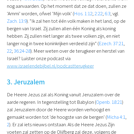
nog aanvaarden. Op het moment dat ze dat doen, zullen ze
‘Ammi’ worden, ofwel ‘Mijn volk’ (
Hos. 1:12
;
2:22
;
6:3
; vgl.
Zach. 13:9
). “Ik zal hen tot één volk maken in het land, op de
bergen van Israël. Zij zullen allen één Koning als koning
hebben. Zij zullen niet langer als twee volken zijn, en niet
langer nog in twee koninkrijken verdeeld zijn” (
Ezech. 37:21
,
22
;
36:24-28
). Meer weten over de terugkeer en herstel van
Israël? Luister onze podcast via
www.israelendebijbel.nl/podcastterugkeer
3. Jeruzalem
De Heere Jezus zal als Koning vanuit Jeruzalem over de
aarde regeren. In tegenstelling tot Babylon (
Openb. 18:21
)
zal Jeruzalem door de Heere worden verhoogd en
gemaakt worden tot ‘de hoogste van de bergen’ (
Micha 4:1
,
2
). Er zal iets nieuws ontstaan. Als de Heere Jezus Zijn
voeten zal zetten op de Olijfberg zal deze, volgens de