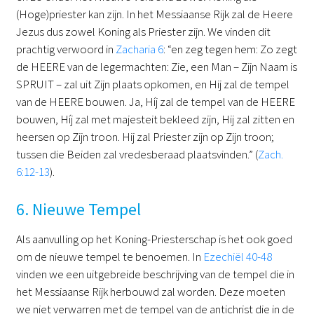
(Hoge)priester kan zijn. In het Messiaanse Rijk zal de Heere
Jezus dus zowel Koning als Priester zijn. We vinden dit
prachtig verwoord in
Zacharia 6
: “en zeg tegen hem: Zo zegt
de HEERE van de legermachten: Zie, een Man – Zijn Naam is
SPRUIT – zal uit Zijn plaats opkomen, en Hij zal de tempel
van de HEERE bouwen. Ja, Híj zal de tempel van de HEERE
bouwen, Híj zal met majesteit bekleed zijn, Hij zal zitten en
heersen op Zijn troon. Hij zal Priester zijn op Zijn troon;
tussen die Beiden zal vredesberaad plaatsvinden.” (
Zach.
6:12-13
).
6. Nieuwe Tempel
Als aanvulling op het Koning-Priesterschap is het ook goed
om de nieuwe tempel te benoemen. In
Ezechiël 40-48
vinden we een uitgebreide beschrijving van de tempel die in
het Messiaanse Rijk herbouwd zal worden. Deze moeten
we niet verwarren met de tempel van de antichrist die in de