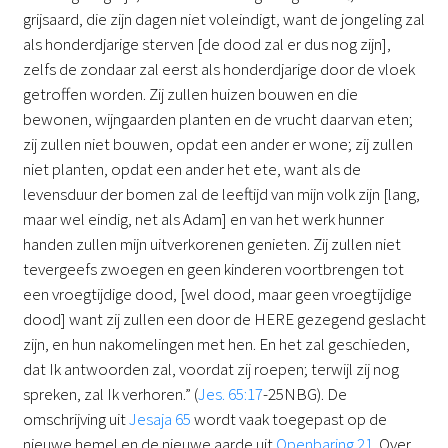
grijsaard, die zijn dagen niet voleindigt, want de jongeling zal
als honderdjarige sterven [de dood zal er dus nog zijn],
zelfs de zondaar zal eerst als honderdjarige door de vloek
getroffen worden. Zij zullen huizen bouwen en die
bewonen, wijngaarden planten en de vrucht daarvan eten;
zij zullen niet bouwen, opdat een ander er wone; zij zullen
niet planten, opdat een ander het ete, want als de
levensduur der bomen zal de leeftijd van mijn volk zijn [lang,
maar wel eindig, net als Adam] en van het werk hunner
handen zullen mijn uitverkorenen genieten. Zij zullen niet
tevergeefs zwoegen en geen kinderen voortbrengen tot
een vroegtijdige dood, [wel dood, maar geen vroegtijdige
dood] want zij zullen een door de HERE gezegend geslacht
zijn, en hun nakomelingen met hen. En het zal geschieden,
dat Ik antwoorden zal, voordat zij roepen; terwijl zij nog
spreken, zal Ik verhoren.” (
Jes. 65:17
-25NBG). De
omschrijving uit
Jesaja 65
wordt vaak toegepast op de
nieuwe hemel en de nieuwe aarde uit
Openbaring 21
. Over