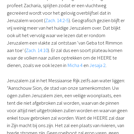
profeet Zacharia, splijten zodat er een vluchtweg
gecreëerd wordt voor het gelovig overblijfsel dat in
Jeruzalem woont (
Zach. 14:2-5
). Geografisch gezien blijft er
vrij weinig meer van het huidige Jeruzalem over. Dat blijkt
ook uit het vervolg waar we lezen dat er rondom
Jeruzalem een vlakte zal ontstaan ‘van Geba tot Rimmon
aan toe’ (
Zach. 14:10
). Er zal dus een soort plateau komen
waar de volken naar zullen optrekken om de HEERE te
dienen, zoals we ook lezen in
Micha 4
en
Jesaja 2
.
Jeruzalem zal in het Messiaanse Rijk zelfs aan water liggen:
“Aanschouw Sion, de stad van onze samenkomsten. Uw
ogen zullen Jeruzalem zien, een veilige woonplaats, een
tent die niet afgebroken zal worden, waarvan de pinnen
voor altijd niet uitgetrokken zullen worden en waarvan geen
enkel touw gebroken zal worden. Want de HEERE zal daar
in Zijn macht bij ons zijn. Het zal een plaats van rivieren, van
brede stromen zijn. Geen roeiboot zal erop varen, geen