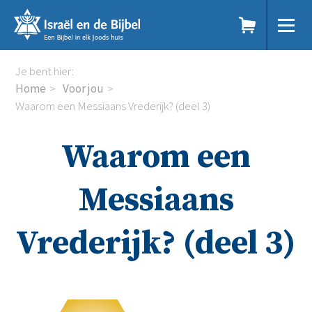
Sla
links
over
Spring
Home
Je bent hier:
naar
Dit doen we
Home
Voor jou
de
Doe mee
Waarom een Messiaans Vrederijk? (deel 3)
inhoud
Voor jou
Spring
Kennisbank
Waarom een
naar
Podcast
de
Magazine
navigatie
Digitale nieuwsbrief
Messiaans
Agenda
Kinderwerk
Vrederijk? (deel 3)
Jongerenwerk
Het Studiehuis (cursus)
Webshop
Over ons