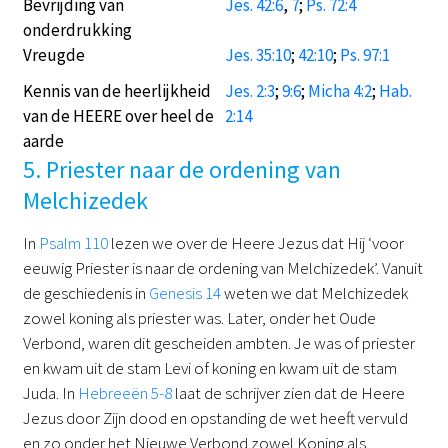
Bevrijding van
Jes. 42:6
,
7
;
Ps. 72:4
onderdrukking
Vreugde
Jes. 35:10
;
42:10
;
Ps. 97:1
Kennis van de heerlijkheid
Jes. 2:3
;
9:6
;
Micha 4:2
;
Hab.
van de HEERE over heel de
2:14
aarde
5. Priester naar de ordening van
Melchizedek
In
Psalm 110
lezen we over de Heere Jezus dat Hij ‘voor
eeuwig Priester is naar de ordening van Melchizedek’. Vanuit
de geschiedenis in
Genesis 14
weten we dat Melchizedek
zowel koning als priester was. Later, onder het Oude
Verbond, waren dit gescheiden ambten. Je was of priester
en kwam uit de stam Levi of koning en kwam uit de stam
Juda. In
Hebreeën 5-8
laat de schrijver zien dat de Heere
Jezus door Zijn dood en opstanding de wet heeft vervuld
en zo onder het Nieuwe Verbond zowel Koning als