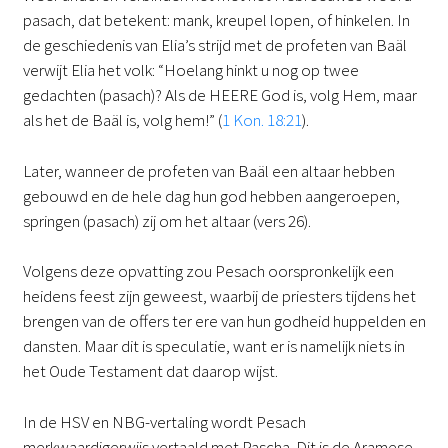
pasach, dat betekent: mank, kreupel lopen, of hinkelen. In
de geschiedenis van Elia’s strijd met de profeten van Baäl
verwijt Elia het volk: “Hoelang hinkt u nog op twee
gedachten (pasach)? Als de HEERE God is, volg Hem, maar
als het de Baäl is, volg hem!” (
1 Kon. 18:21
).
Later, wanneer de profeten van Baäl een altaar hebben
gebouwd en de hele dag hun god hebben aangeroepen,
springen (pasach) zij om het altaar (vers 26).
Volgens deze opvatting zou Pesach oorspronkelijk een
heidens feest zijn geweest, waarbij de priesters tijdens het
brengen van de offers ter ere van hun godheid huppelden en
dansten. Maar dit is speculatie, want er is namelijk niets in
het Oude Testament dat daarop wijst.
In de HSV en NBG-vertaling wordt Pesach
merkwaardigerwijs vertaald met Pascha. Dit is de Aramese