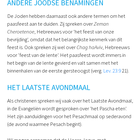
ANDERE JOODSE BENAMINGEN
De Joden hebben daarnaast ook andere termen om het
paasfeest aan te duiden. Zij spreken over
Zeman
Cheroetenoe
, Hebreeuws voor ‘het feest van onze
bevrijding’, omdat dat het belangrijkste kenmerk van dit
feest is. Ook spreken zij wel over
Chag haAviv
, Hebreeuws
voor ‘feest van de lente’. Het paasfeest wordt immers in
het begin van de lente gevierd en valt samen met het
binnenhalen van de eerste gersteoogst (verg.
Lev. 23:9
21).
HET LAATSTE AVONDMAAL
Als christenen spreken wij vaak over het Laatste Avondmaal,
in de Evangeliën wordt gesproken over ‘het Pascha eten’.
Het zijn aanduidingen voor het Pesachmaal op sederavond
(de avond waarmee Pesach begint).
Wij mogen aannemen dat de Heere Jezus, met