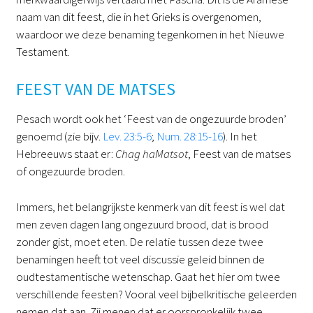
naam van dit feest, die in het Grieks is overgenomen,
waardoor we deze benaming tegenkomen in het Nieuwe
Testament.
FEEST VAN DE MATSES
Pesach wordt ook het ‘Feest van de ongezuurde broden’
genoemd (zie bijv.
Lev. 23:5-6
;
Num. 28:15-16
). In het
Hebreeuws staat er:
Chag haMatsot
, Feest van de matses
of ongezuurde broden.
Immers, het belangrijkste kenmerk van dit feest is wel dat
men zeven dagen lang ongezuurd brood, dat is brood
zonder gist, moet eten. De relatie tussen deze twee
benamingen heeft tot veel discussie geleid binnen de
oudtestamentische wetenschap. Gaat het hier om twee
verschillende feesten? Vooral veel bijbelkritische geleerden
nemen dat aan. Zij menen dat er oorspronkelijk twee