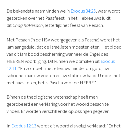
De bekendste naam vinden we in
Exodus 34:25
, waar wordt
gesproken over het Paasfeest. In het Hebreeuws luidt
dit
Chag haPesach
, letterlijk: het feest van Pesach.
Met Pesach (in de HSV weergegeven als Pascha) wordt het
lam aangeduid, dat de Israëlieten moesten eten. Het bloed
van dit lam bood bescherming wanneer de Engel des
HEEREN voorbijging. Dit kunnen we opmaken uit
Exodus
12:11
: “En zo moet u het eten: uw middel omgord, uw
schoenen aan uw voeten en uw staf in uw hand. U moet het
met haast eten, het is Pascha voor de HEERE.”
Binnen de theologische wetenschap heeft men
geprobeerd een verklaring voor het woord pesach te
vinden. Er worden verschillende oplossingen gegeven.
In
Exodus 12:13
wordt dit woord als volgt verklaard: “En het