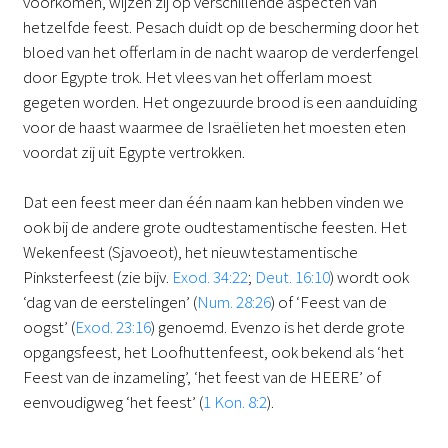
voorkomen, wijzen zij op verschillende aspecten van
hetzelfde feest. Pesach duidt op de bescherming door het
bloed van het offerlam in de nacht waarop de verderfengel
door Egypte trok. Het vlees van het offerlam moest
gegeten worden. Het ongezuurde brood is een aanduiding
voor de haast waarmee de Israëlieten het moesten eten
voordat zij uit Egypte vertrokken.
Dat een feest meer dan één naam kan hebben vinden we
ook bij de andere grote oudtestamentische feesten. Het
Wekenfeest (Sjavoeot), het nieuwtestamentische
Pinksterfeest (zie bijv.
Exod. 34:22
;
Deut. 16:10
) wordt ook
‘dag van de eerstelingen’ (
Num. 28:26
) of ‘Feest van de
oogst’ (
Exod. 23:16
) genoemd. Evenzo is het derde grote
opgangsfeest, het Loofhuttenfeest, ook bekend als ‘het
Feest van de inzameling’, ‘het feest van de HEERE’ of
eenvoudigweg ‘het feest’ (
1 Kon. 8:2
).