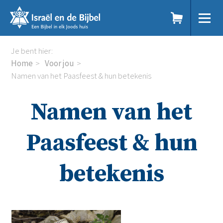
Sla
links
over
Spring
Home
Je bent hier:
naar
Dit doen we
Home
Voor jou
de
Doe mee
Namen van het Paasfeest & hun betekenis
inhoud
Voor jou
Spring
Kennisbank
Namen van het
naar
Podcast
de
Magazine
navigatie
Digitale nieuwsbrief
Paasfeest & hun
Agenda
Kinderwerk
betekenis
Jongerenwerk
Het Studiehuis (cursus)
Webshop
Over ons