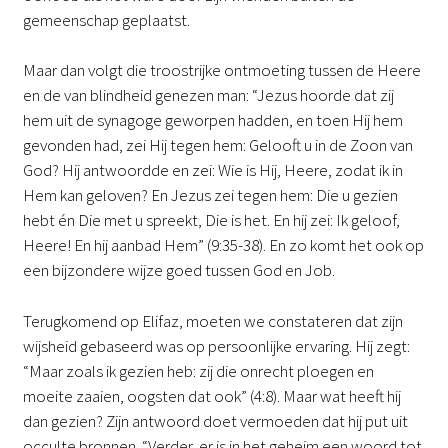
gemeenschap geplaatst.
Maar dan volgt die troostrijke ontmoeting tussen de Heere
en de van blindheid genezen man: “Jezus hoorde dat zij
hem uit de synagoge geworpen hadden, en toen Hij hem
gevonden had, zei Hij tegen hem: Gelooft u in de Zoon van
God? Hij antwoordde en zei: Wie is Hij, Heere, zodat ik in
Hem kan geloven? En Jezus zei tegen hem: Die u gezien
hebt én Die met u spreekt, Die is het. En hij zei: Ik geloof,
Heere! En hij aanbad Hem” (9:35-38). En zo komt het ook op
een bijzondere wijze goed tussen God en Job.
Terugkomend op Elifaz, moeten we constateren dat zijn
wijsheid gebaseerd was op persoonlijke ervaring. Hij zegt:
“Maar zoals ik gezien heb: zij die onrecht ploegen en
moeite zaaien, oogsten dat ook” (4:8). Maar wat heeft hij
dan gezien? Zijn antwoord doet vermoeden dat hij put uit
occulte bronnen. “Verder, er is in het geheim een woord tot