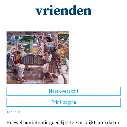
vrienden
DE
EN
NL
RU
Naar overzicht
Print pagina
Ton Stier
Hoewel hun intentie goed lijkt te zijn, blijkt later dat er