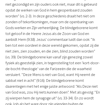
niet gezondigd en zijn ouders ook niet, maar dit is gebeurd
opdat de werken van God in hem geopenbaard zouden
worden” (vs. 2-3). In deze geschiedenis draait het niet om
zonden of tekortkomingen, maar om de openbaring van
Gods werken en Zijn verheerlijking. De blindgeborene komt
tot geloof in de Heere Jezus als de Zoon van God en
aanbidt Hem (9:38). Jezus’ commentaar luidt dan ook: “Ik
ben tot een oordeel in deze wereld gekomen, opdat zij die
niet zien, zien zouden, en die zien, blind zouden worden”
(vs. 39). De blindgeborene kan vanaf zijn genezing zowel
fysiek als geestelijk zien, in tegenstelling tot een ‘kort-door-
de-bocht-theologie’ van de Farizeeën die de waarheid
versluiert. “Deze Mens is niet van God, want Hij neemt de
sabbat niet in acht” (9:16). De blindgeborene komt
daarentegen met het enige juiste antwoord: “Als Deze niet
van God was, zou Hij niets kunnen doen”. Met als gevolg: “En
zij wierpen hem de synagoge uit” (vs. 33-34). En zo wordt
ook Job als het ware door zijn vrienden buiten de