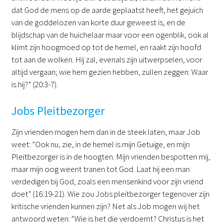
dat God de mens op de aarde geplaatst heeft, het gejuich
van de goddelozen van korte duur geweest is, en de
blijdschap van de huichelaar maar voor een ogenblik, ook al
klimt zijn hoogmoed op tot de hemel, en raakt zijn hoofd
tot aan de wolken. Hij zal, evenals zijn uitwerpselen, voor
altijd vergaan; wie hem gezien hebben, zullen zeggen: Waar
is hij?” (20:3-7).
Jobs Pleitbezorger
Zijn vrienden mogen hem dan in de steek laten, maar Job
weet: “Ook nu, zie, in de hemel is mijn Getuige, en mijn
Pleitbezorger is in de hoogten. Mijn vrienden bespotten mij,
maar mijn oog weent tranen tot God. Laat hij een man
verdedigen bij God, zoals een mensenkind voor zijn vriend
doet” (16:19-21). Wie zou Jobs pleitbezorger tegenover zijn
kritische vrienden kunnen zijn? Net als Job mogen wij het
antwoord weten: “Wie is het die verdoemt? Christus is het