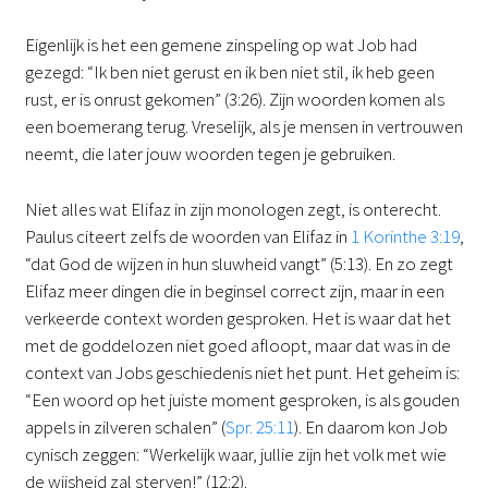
Eigenlijk is het een gemene zinspeling op wat Job had
gezegd: “Ik ben niet gerust en ik ben niet stil, ik heb geen
rust, er is onrust gekomen” (3:26). Zijn woorden komen als
een boemerang terug. Vreselijk, als je mensen in vertrouwen
neemt, die later jouw woorden tegen je gebruiken.
Niet alles wat Elifaz in zijn monologen zegt, is onterecht.
Paulus citeert zelfs de woorden van Elifaz in
1 Korinthe 3:19
,
“dat God de wijzen in hun sluwheid vangt” (5:13). En zo zegt
Elifaz meer dingen die in beginsel correct zijn, maar in een
verkeerde context worden gesproken. Het is waar dat het
met de goddelozen niet goed afloopt, maar dat was in de
context van Jobs geschiedenis niet het punt. Het geheim is:
“Een woord op het juiste moment gesproken, is als gouden
appels in zilveren schalen” (
Spr. 25:11
). En daarom kon Job
cynisch zeggen: “Werkelijk waar, jullie zijn het volk met wie
de wijsheid zal sterven!” (12:2).