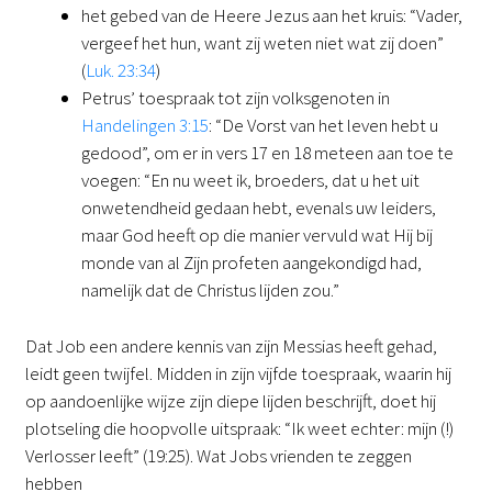
het gebed van de Heere Jezus aan het kruis: “Vader,
vergeef het hun, want zij weten niet wat zij doen”
(
Luk. 23:34
)
Petrus’ toespraak tot zijn volksgenoten in
Handelingen 3:15
: “De Vorst van het leven hebt u
gedood”, om er in vers 17 en 18 meteen aan toe te
voegen: “En nu weet ik, broeders, dat u het uit
onwetendheid gedaan hebt, evenals uw leiders,
maar God heeft op die manier vervuld wat Hij bij
monde van al Zijn profeten aangekondigd had,
namelijk dat de Christus lijden zou.”
Dat Job een andere kennis van zijn Messias heeft gehad,
leidt geen twijfel. Midden in zijn vijfde toespraak, waarin hij
op aandoenlijke wijze zijn diepe lijden beschrijft, doet hij
plotseling die hoopvolle uitspraak: “Ik weet echter: mijn (!)
Verlosser leeft” (19:25). Wat Jobs vrienden te zeggen
hebben