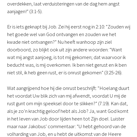
overdekken, laat verduisteringen van de dag hem angst
aanjagen!” (3:1-5).
Er is iets geknapt bij Job. Zei hij eerst nog in 2:10: “Zouden wij
het goede wel van God ontvangen en zouden we het
kwade niet ontvangen?” Nu heeft wanhoop zijn ziel
doorboord, zo blijkt ook uit zijn andere woorden: “Want
wat mij angst aanjoeg, is tot mij gekomen; dat waarvoor ik
beducht was, is mij overkomen. Ik ben niet gerust en ik ben
niet stil, ik heb geen rust, er is onrust gekomen” (3:25-26).
Wat aangrijpend hoe hij die onrust beschrijft: “Hoelang duurt
het voordat Uw blik zich van mij afwendt, voordat U mij de
rust gunt om mijn speeksel door te slikken?” (7:19). Kan dat,
als je zo’n krachtig geloof hebt als Job? Ja, want God komt
in het leven van Job door lijden heen tot Zijn doel. Luister
maar naar Jakobus’ commentaar: “U hebt gehoord van de
volharding van Job, en u hebt de uitkomst van de Heere