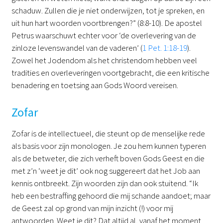
schaduw. Zullen die je niet onderwijzen, tot je spreken, en
uit hun hart woorden voortbrengen?” (8:8-10). De apostel
Petrus waarschuwt echter voor ‘de overlevering van de
zinloze levenswandel van de vaderen’ (
1 Pet. 1:18-19
).
Zowel het Jodendom als het christendom hebben veel
tradities en overleveringen voortgebracht, die een kritische
benadering en toetsing aan Gods Woord vereisen.
Zofar
Zofar is de intellectueel, die steunt op de menselijke rede
als basis voor zijn monologen. Je zou hem kunnen typeren
als de betweter, die zich verheft boven Gods Geest en die
met z’n ‘weet je dit’ ook nog suggereert dat het Job aan
kennis ontbreekt. Zijn woorden zijn dan ook stuitend. “Ik
heb een bestraffing gehoord die mij schande aandoet; maar
de Geest zal op grond van mijn inzicht (!) voor mij
antwoorden. Weet je dit? Dat altijd al, vanaf het moment