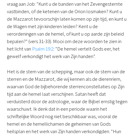
vraag aan Job: “Kunt u de banden van het Zevengesternte
vastbinden, of de ketenen van de Orion losmaken? Kunt u
de Mazzarot tevoorschijn laten komen op zijn tijd, en kunt u
de Wagen met zijn kinderen leiden? Kent u de
verordeningen van de hemel, of kunt u op aarde zijn beleid
bepalen?” (vers 31-33). Mooi om deze woorden te zien in
het licht van
Psalm 19:2
: “De hemel vertelt Gods eer, het
gewelf verkondigt het werk van Zijn handen”.
Het is de stem van de schepping, maar ook de stem van de
sterren en de Mazzarot, die wij kennen als de dierenriem,
waarvan God de bijbehorende sterrenconstellaties op Zijn
tijd aan de hemel laat verschijnen. Satan heeft dat
verduisterd door de astrologie, waar de Bijbel ernstig tegen
waarschuwt. Ik denk dat in een periode waarin het
schriftelijke Woord nog niet beschikbaar was, vooral de
hemel en de hemellichamen de geheimen van Gods
heilsplan en het werk van Zijn handen verkondigden. “Hun