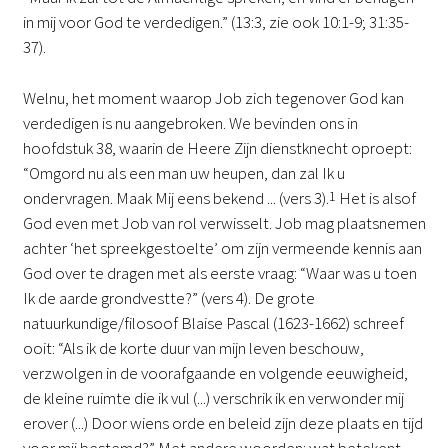
in mij voor God te verdedigen.” (13:3, zie ook 10:1-9; 31:35-
37).
Welnu, het moment waarop Job zich tegenover God kan
verdedigen is nu aangebroken. We bevinden ons in
hoofdstuk 38, waarin de Heere Zijn dienstknecht oproept:
“Omgord nu als een man uw heupen, dan zal Ik u
ondervragen. Maak Mij eens bekend ... (vers 3).
1
Het is alsof
God even met Job van rol verwisselt. Job mag plaatsnemen
achter ‘het spreekgestoelte’ om zijn vermeende kennis aan
God over te dragen met als eerste vraag: “Waar was u toen
Ik de aarde grondvestte?” (vers 4). De grote
natuurkundige/filosoof Blaise Pascal (1623-1662) schreef
ooit: “Als ik de korte duur van mijn leven beschouw,
verzwolgen in de voorafgaande en volgende eeuwigheid,
de kleine ruimte die ik vul (...) verschrik ik en verwonder mij
erover (...) Door wiens orde en beleid zijn deze plaats en tijd
voor mij bestemd?” Met andere woorden: wat betekent