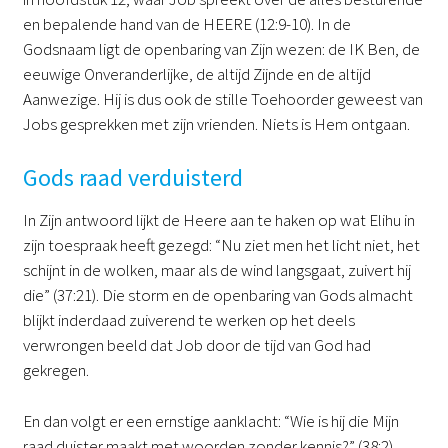
en bepalende hand van de HEERE (12:9-10). In de
Godsnaam ligt de openbaring van Zijn wezen: de IK Ben, de
eeuwige Onveranderlijke, de altijd Zijnde en de altijd
Aanwezige. Hij is dus ook de stille Toehoorder geweest van
Jobs gesprekken met zijn vrienden. Niets is Hem ontgaan.
Gods raad verduisterd
In Zijn antwoord lijkt de Heere aan te haken op wat Elihu in
zijn toespraak heeft gezegd: “Nu ziet men het licht niet, het
schijnt in de wolken, maar als de wind langsgaat, zuivert hij
die” (37:21). Die storm en de openbaring van Gods almacht
blijkt inderdaad zuiverend te werken op het deels
verwrongen beeld dat Job door de tijd van God had
gekregen.
En dan volgt er een ernstige aanklacht: “Wie is hij die Mijn
raad duister maakt met woorden zonder kennis?” (38:2).