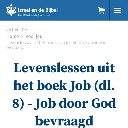
Sla
links
over
Spring
Home
Je bent hier:
naar
Dit doen we
Home
Voor jou
de
Doe mee
Levenslessen uit het boek Job (dl. 8) - Job door God
inhoud
bevraagd
Voor jou
Spring
Kennisbank
naar
Podcast
Levenslessen uit
de
Magazine
navigatie
Digitale nieuwsbrief
het boek Job (dl.
Agenda
Kinderwerk
Jongerenwerk
8) - Job door God
Het Studiehuis (cursus)
Webshop
bevraagd
Over ons