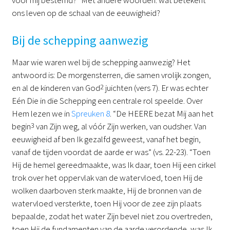
ons leven op de schaal van de eeuwigheid?
Bij de schepping aanwezig
Maar wie waren wel bij de schepping aanwezig? Het
antwoord is: De morgensterren, die samen vrolijk zongen,
en al de kinderen van God
2
juichten (vers 7). Er was echter
Eén Die in die Schepping een centrale rol speelde. Over
Hem lezen we in
Spreuken 8
. “De HEERE bezat Mij aan het
begin
3
van Zijn weg, al vóór Zijn werken, van oudsher. Van
eeuwigheid af ben Ik gezalfd geweest, vanaf het begin,
vanaf de tijden voordat de aarde er was” (vs. 22-23). “Toen
Hij de hemel gereedmaakte, was Ik daar, toen Hij een cirkel
trok over het oppervlak van de watervloed, toen Hij de
wolken daarboven sterk maakte, Hij de bronnen van de
watervloed versterkte, toen Hij voor de zee zijn plaats
bepaalde, zodat het water Zijn bevel niet zou overtreden,
toen Hij de fundamenten van de aarde verordende, was Ik