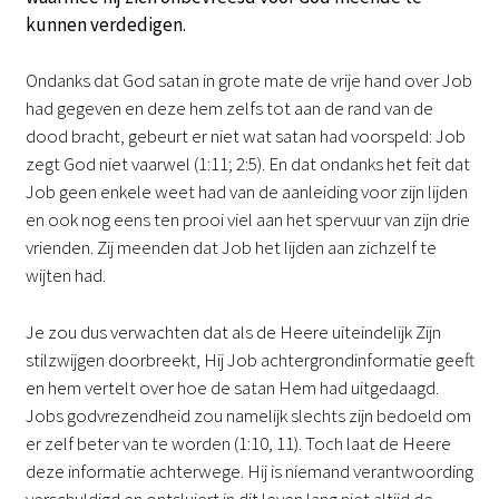
kunnen verdedigen.
Ondanks dat God satan in grote mate de vrije hand over Job
had gegeven en deze hem zelfs tot aan de rand van de
dood bracht, gebeurt er niet wat satan had voorspeld: Job
zegt God niet vaarwel (1:11; 2:5). En dat ondanks het feit dat
Job geen enkele weet had van de aanleiding voor zijn lijden
en ook nog eens ten prooi viel aan het spervuur van zijn drie
vrienden. Zij meenden dat Job het lijden aan zichzelf te
wijten had.
Je zou dus verwachten dat als de Heere uiteindelijk Zijn
stilzwijgen doorbreekt, Hij Job achtergrondinformatie geeft
en hem vertelt over hoe de satan Hem had uitgedaagd.
Jobs godvrezendheid zou namelijk slechts zijn bedoeld om
er zelf beter van te worden (1:10, 11). Toch laat de Heere
deze informatie achterwege. Hij is niemand verantwoording
verschuldigd en ontsluiert in dit leven lang niet altijd de