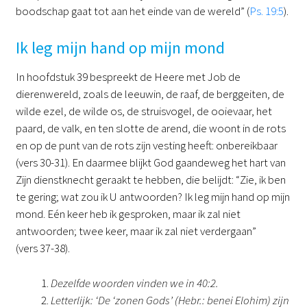
boodschap gaat tot aan het einde van de wereld” (
Ps. 19:5
).
Ik leg mijn hand op mijn mond
In hoofdstuk 39 bespreekt de Heere met Job de
dierenwereld, zoals de leeuwin, de raaf, de berggeiten, de
wilde ezel, de wilde os, de struisvogel, de ooievaar, het
paard, de valk, en ten slotte de arend, die woont in de rots
en op de punt van de rots zijn vesting heeft: onbereikbaar
(vers 30-31). En daarmee blijkt God gaandeweg het hart van
Zijn dienstknecht geraakt te hebben, die belijdt: “Zie, ik ben
te gering; wat zou ik U antwoorden? Ik leg mijn hand op mijn
mond. Eén keer heb ik gesproken, maar ik zal niet
antwoorden; twee keer, maar ik zal niet verdergaan”
(vers 37-38).
Dezelfde woorden vinden we in 40:2.
Letterlijk: ‘De ‘zonen Gods’ (Hebr.: benei Elohim) zijn