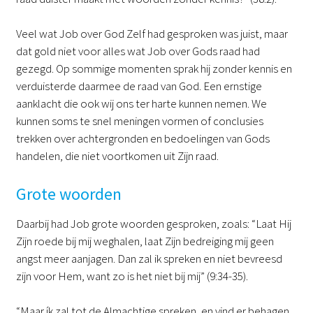
Veel wat Job over God Zelf had gesproken was juist, maar
dat gold niet voor alles wat Job over Gods raad had
gezegd. Op sommige momenten sprak hij zonder kennis en
verduisterde daarmee de raad van God. Een ernstige
aanklacht die ook wij ons ter harte kunnen nemen. We
kunnen soms te snel meningen vormen of conclusies
trekken over achtergronden en bedoelingen van Gods
handelen, die niet voortkomen uit Zijn raad.
Grote woorden
Daarbij had Job grote woorden gesproken, zoals: “Laat Hij
Zijn roede bij mij weghalen, laat Zijn bedreiging mij geen
angst meer aanjagen. Dan zal ik spreken en niet bevreesd
zijn voor Hem, want zo is het niet bij mij” (9:34-35).
“Maar ík zal tot de Almachtige spreken, en vind er behagen