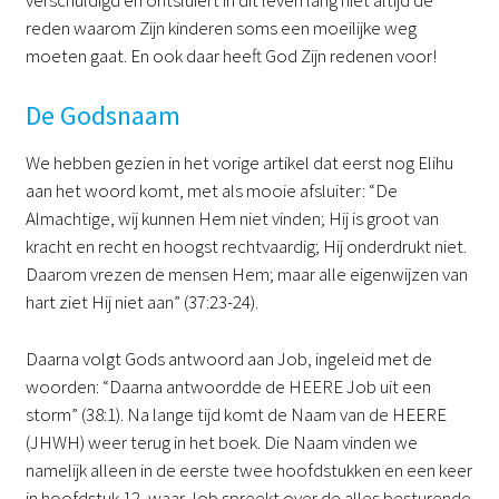
reden waarom Zijn kinderen soms een moeilijke weg
moeten gaat. En ook daar heeft God Zijn redenen voor!
De Godsnaam
We hebben gezien in het vorige artikel dat eerst nog Elihu
aan het woord komt, met als mooie afsluiter: “De
Almachtige, wij kunnen Hem niet vinden; Hij is groot van
kracht en recht en hoogst rechtvaardig; Hij onderdrukt niet.
Daarom vrezen de mensen Hem; maar alle eigenwijzen van
hart ziet Hij niet aan” (37:23-24).
Daarna volgt Gods antwoord aan Job, ingeleid met de
woorden: “Daarna antwoordde de HEERE Job uit een
storm” (38:1). Na lange tijd komt de Naam van de HEERE
(JHWH) weer terug in het boek. Die Naam vinden we
namelijk alleen in de eerste twee hoofdstukken en een keer
in hoofdstuk 12, waar Job spreekt over de alles besturende