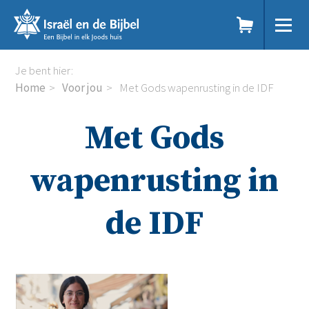
Sla
links
over
Spring
Home
Je bent hier:
naar
Dit doen we
Home
Voor jou
Met Gods wapenrusting in de IDF
de
Doe mee
inhoud
Voor jou
Met Gods
Spring
Kennisbank
naar
Podcast
de
Magazine
wapenrusting in
navigatie
Digitale nieuwsbrief
Agenda
de IDF
Kinderwerk
Jongerenwerk
Het Studiehuis (cursus)
Webshop
Over ons