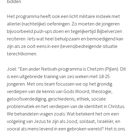
bidden.
Het programma heeft ook een licht militaire insteek met
allerlei (nachtelijke) oefeningen. Zo moeten de jongeren
bijvoorbeeld push-ups doen en tegelijkertijd Bijbelverzen
reciteren. Iets wat heel behulpzaam en bemoedigend kan
zijn als ze ooit eens in een (levens)bedreigende situatie
terechtkomen.
Joel: “Een ander Netivah-programma is Chetzim (Pijlen). Dit
is een uitgebreide training van zes weken met 18-25
jongeren. Met ons team focussen we op het grondig
verdiepen van de kennis van Gods Woord, theologie,
geloofsverdediging, geschiedenis, ethiek, sociale
problematiek en het verdiepen van de identiteit in Christus.
We behandelen vragen zoals: Wat betekent het om een
volgeling van Jezus te zijn als Jood, soldaat, Israëliër, en
vooral als mens levend in een gebroken wereld? Het is ons