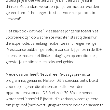
woestijn: je moet weten waar je bent en waar je kunt
drinken. Met andere woorden: jongeren moeten worden
geleerd om - in het leger - te staan voor hun geloof... in
Jesjoea!”
Het blijkt ook dat (veel) Messiaanse jongeren totaal niet
voorbereid zijn op wat hen te wachten staat tijdens hun
dienstperiode. Jarenlang hebben ze in hun eigen veilige
‘Messiaanse bubbel’ geleefd, maar dan krijgen ze in de IDF
ineens te maken met flinke uitdagingen op emotioneel,
geestelijk, relationeel en seksueel gebied.
Mede daarom heeft Netivah een 9-daags pre-militair
programma, genaamd Netsor. Dit is speciaal ontwikkeld
voor de jongeren die binnenkort zullen worden
opgeroepen voor de IDF. Met zo’n 70-80 deelnemers
wordt heel intensief Bijbelstudie gedaan, wordt geleerd
om je geloof (met overtuigingskracht) te delen en samen te