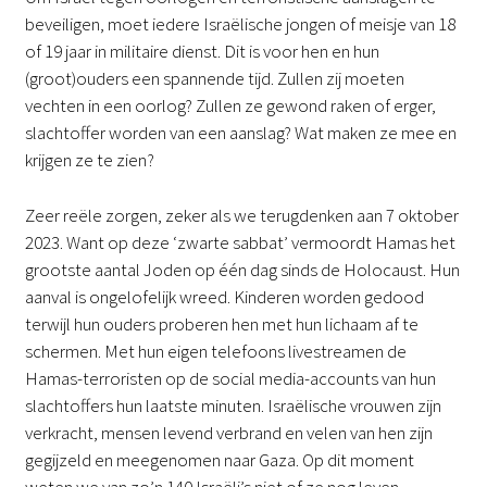
beveiligen, moet iedere Israëlische jongen of meisje van 18
of 19 jaar in militaire dienst. Dit is voor hen en hun
(groot)ouders een spannende tijd. Zullen zij moeten
vechten in een oorlog? Zullen ze gewond raken of erger,
slachtoffer worden van een aanslag? Wat maken ze mee en
krijgen ze te zien?
Zeer reële zorgen, zeker als we terugdenken aan 7 oktober
2023. Want op deze ‘zwarte sabbat’ vermoordt Hamas het
grootste aantal Joden op één dag sinds de Holocaust. Hun
aanval is ongelofelijk wreed. Kinderen worden gedood
terwijl hun ouders proberen hen met hun lichaam af te
schermen. Met hun eigen telefoons livestreamen de
Hamas-terroristen op de social media-accounts van hun
slachtoffers hun laatste minuten. Israëlische vrouwen zijn
verkracht, mensen levend verbrand en velen van hen zijn
gegijzeld en meegenomen naar Gaza. Op dit moment
weten we van zo’n 140 Israëli’s niet of ze nog leven.