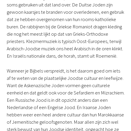
soms gebruiken uit dat land over. De Duitse Joden zijn
gewoon kaarsjes te branden voor overledenen, een gebruik
dat ze hebben overgenomen van hun rooms-katholieke
buren. De rabbijnen bij de Griekse Romaniot dragen kleding
die nog het meest lijkt op dat van Grieks-Orthodoxe
priesters. Klezmermuziek is typisch Oost-Europees, terwijl
Arabisch-Joodse muziek ons heel Arabisch in de oren klinkt.
En Israëls nationale dans, de horah, stamt uit Roemenië.
Wanneer je Bijbels verspreidt, is het daarom goed om iets
af te weten van de plaatselijke Joodse cultuur en leefwijze.
Want de Askenazische Joden vormen geen culturele
eenheid en dat geldt ook voor de Sefardiem en Mizrachiem.
Een Russische Jood is in dit opzicht anders dan een
Nederlandse of een Engelse Jood. En Iraanse Joden
hebben weer een heel andere cultuur dan hun Marokkaanse
of Jemenitische geloofsgenoten. Maar allen zijn zich wel
sterk bewust van hun Joodse identiteit, ongeacht hoe ze