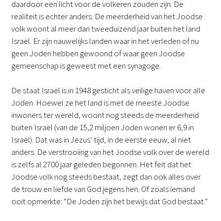
daardoor een licht voor de volkeren zouden zijn. De
realiteit is echter anders. De meerderheid van het Joodse
volk woont al meer dan tweeduizend jaar buiten het land
Israël. Er zijn nauwelijks landen waar in het verleden of nu
geen Joden hebben gewoond of waar geen Joodse
gemeenschap is geweest met een synagoge.
De staat Israël is in 1948 gesticht als veilige haven voor alle
Joden. Hoewel ze het land is met de meeste Joodse
inwoners ter wereld, woont nog steeds de meerderheid
buiten Israël (van de 15,2 miljoen Joden wonen er 6,9 in
Israël). Dat was in Jezus’ tijd, in de eerste eeuw, al niet
anders. De verstrooiing van het Joodse volk over de wereld
is zelfs al 2700 jaar geleden begonnen. Het feit dat het
Joodse volk nog steeds bestaat, zegt dan ook alles over
de trouw en liefde van God jegens hen. Of zoals iemand
ooit opmerkte: “De Joden zijn het bewijs dat God bestaat.”