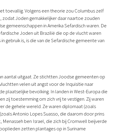
iet toevallig. Volgens een theorie zou Columbus zelf
den, zodat Joden gemakkelijker daar naartoe zouden
Joodse gemeenschappen in Amerika Sefardisch waren. De
dische Joden uit Brazilië die op de vlucht waren
in gebruik is, is die van de Sefardische gemeente van
n aantal uitgaat. Ze stichtten Joodse gemeenten op
chtten velen uit angst voor de Inquisitie naar
plaatselijke bevolking. In landen in West-Europa die
 zij toestemming om zich vrij te vestigen. Zij waren
over de gehele wereld. Ze waren diplomaat (zoals
er (zoals Antonio Lopes Suasso, die daarom door prins
, Menasseh ben Israel, die zich bij Cromwell beijverde
ooplieden zetten plantages op in Suriname