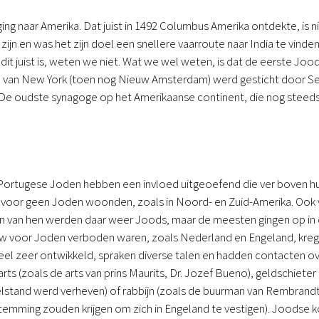
ng naar Amerika. Dat juist in 1492 Columbus Amerika ontdekte, is n
ijn en was het zijn doel een snellere vaarroute naar India te vin
 dit juist is, weten we niet. Wat we wel weten, is dat de eerste 
an New York (toen nog Nieuw Amsterdam) werd gesticht door Sefar
. De oudste synagoge op het Amerikaanse continent, die nog steeds 
ortugese Joden hebben een invloed uitgeoefend die ver boven hu
voor geen Joden woonden, zoals in Noord- en Zuid-Amerika. Ook vlu
van hen werden daar weer Joods, maar de meesten gingen op in de 
euw voor Joden verboden waren, zoals Nederland en Engeland, kregen
ctueel zeer ontwikkeld, spraken diverse talen en hadden contacten 
arts (zoals de arts van prins Maurits, Dr. Jozef Bueno), geldschiet
delstand werd verheven) of rabbijn (zoals de buurman van Rembrandt
emming zouden krijgen om zich in Engeland te vestigen). Joodse k