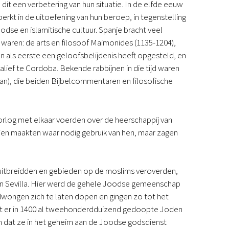
it een verbetering van hun situatie. In de elfde eeuw
rkt in de uitoefening van hun beroep, in tegenstelling
odse en islamitische cultuur. Spanje bracht veel
ren: de arts en filosoof Maimonides (1135-1204),
als eerste een geloofsbelijdenis heeft opgesteld, en
kalief te Cordoba. Bekende rabbijnen in die tijd waren
), die beiden Bijbelcommentaren en filosofische
oorlog met elkaar voerden over de heerschappij van
jen maakten waar nodig gebruik van hen, maar zagen
d uitbreidden en gebieden op de moslims veroverden,
 in Sevilla. Hier werd de gehele Joodse gemeenschap
dwongen zich te laten dopen en gingen zo tot het
odat er in 1400 al tweehonderdduizend gedoopte Joden
dat ze in het geheim aan de Joodse godsdienst