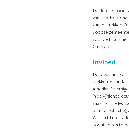
De derde stroom gi
van Joodse komaf z
kunnen trekken. Of
Joodse gemeente v
voor de Inquisitie
Curaçao.
Invloed
Deze Spaanse en P
plekken, waar daar
Amerika. Sommigen 
in de vijftiende e
vaak rijk, intelle
Samuel Pallache), 
Willem III in de a
zodat Joden toest