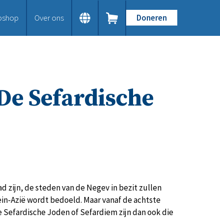
bshop
Over ons
Doneren
Home
Dit doen we
Bijbels op maat
Gods Woord aanbieden
 De Sefardische
Samenwerken en toerusten
Humanitaire hulp
Onze Bijbeluitgaven
Doe mee
Word vriend
Doneer
Bid mee
Schenkingen en legaten
d zijn, de steden van de Negev in bezit zullen
Nodig ons uit
ein-Azië wordt bedoeld. Maar vanaf de achtste
Voor jou
 Sefardische Joden of Sefardiem zijn dan ook die
Kennisbank