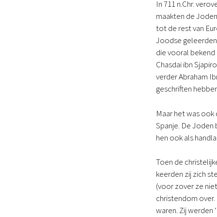
In 711 n.Chr. vero
maakten de Joden i
tot de rest van Eu
Joodse geleerden 
die vooral bekend
Chasdai ibn Sjapiro
verder Abraham Ib
geschriften hebbe
Maar het was ook d
Spanje. De Joden 
hen ook als handla
Toen de christelij
keerden zij zich 
(voor zover ze nie
christendom over. 
waren. Zij werden