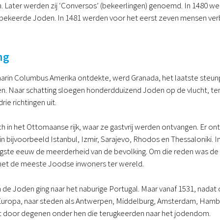
 Later werden zij ‘Conversos’ (bekeerlingen) genoemd. In 1480 werd
ekeerde Joden. In 1481 werden voor het eerst zeven mensen ver
ng
waarin Columbus Amerika ontdekte, werd Granada, het laatste steu
en. Naar schatting sloegen honderdduizend Joden op de vlucht, te
ie richtingen uit.
ch in het Ottomaanse rijk, waar ze gastvrij werden ontvangen. Er 
bijvoorbeeld Istanbul, Izmir, Sarajevo, Rhodos en Thessaloniki. 
tigste eeuw de meerderheid van de bevolking. Om die reden was de
 met de meeste Joodse inwoners ter wereld.
 de Joden ging naar het naburige Portugal. Maar vanaf 1531, nada
Europa, naar steden als Antwerpen, Middelburg, Amsterdam, Ham
 door degenen onder hen die terugkeerden naar het jodendom.