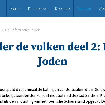
Home
Dit doen we
Doe mee
Voor jou
We
l 2: De Sefardische Joden
er de volken deel 2:
Joden
oorspeld dat eenmaal de ballingen van Jeruzalem die in Sefara
l bijbelgeleerden denken dat met Sefarad de stad Sardis in Kl
 als de aanduiding van het Iberische Schiereiland opgevat. De