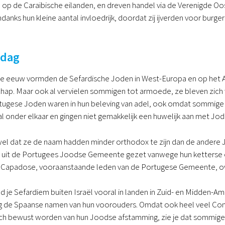
op de Caraïbische eilanden, en dreven handel via de Verenigde Oo
danks hun kleine aantal invloedrijk, doordat zij ijverden voor burge
 dag
de eeuw vormden de Sefardische Joden in West-Europa en op het 
p. Maar ook al vervielen sommigen tot armoede, ze bleven zich w
ugese Joden waren in hun beleving van adel, ook omdat sommige fa
 onder elkaar en gingen niet gemakkelijk een huwelijk aan met Jod
el dat ze de naam hadden minder orthodox te zijn dan de andere J
uit de Portugees Joodse Gemeente gezet vanwege hun ketterse op
Capadose, vooraanstaande leden van de Portugese Gemeente, over 
d je Sefardiem buiten Israël vooral in landen in Zuid- en Midden-
g de Spaanse namen van hun voorouders. Omdat ook heel veel Conve
h bewust worden van hun Joodse afstamming, zie je dat sommigen v