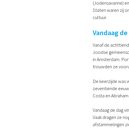
(Jodensavanne) en 
Staten waren zij on
cultuur.
Vandaag de
Vanaf de achttien
Joodse gemeenscha
in Amsterdam. Port
trouwden ze vooral
De keerzijde was w
zeventiende eeuw 
Costa en Abraham 
Vandaag de dag vin
Vaak dragen ze no
afstammelingen zic