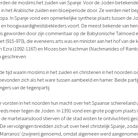
verden de moslims het zuiden van Spanje. Voor de Joden betekende d
n het Arabische zuiden een bloeiperiode door. Ze werden niet bepe
ropa. In Spanje vond een opmerkelijke synthese plaats tussen de Jo
en hoogwaardigheidsbekleders voort. De meest bekende van hen wa
 is geworden door zijn commentaar op de Babylonische Talmoed en 
et (915-970), die eveneens arts was en minister aan het hof van de 
n Ezra (1092-1167) en Mozes ben Nachman (Nachmanides of Ramban
n geschreven.
e tijd waarin moslims in het zuiden en christenen in het noorden 
bevonden zich als het ware tussen aambeeld en hamer. Beide parti
ngers van de tegenpartij.
ke vorsten in het noorden hun macht over het Spaanse schiereilan
steeds meer tegen de Joden. In 1391 vond een grote pogrom plaats
t de martelaarsdood stierven of de stad wisten te ontvluchten) ge
De vervolgingen breidden zich uit over heel christelijk Spanje, z
 ‘Marranos’ (zwijnen) genoemd, omdat algemeen werd aangenomen 