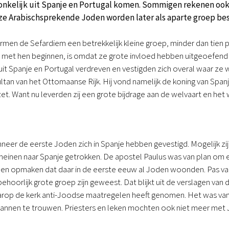
onkelijk uit Spanje en Portugal komen. Sommigen rekenen ook
ze Arabischsprekende Joden worden later als aparte groep be
men de Sefardiem een betrekkelijk kleine groep, minder dan tien 
st met hen beginnen, is omdat ze grote invloed hebben uitgeoefend 
t Spanje en Portugal verdreven en vestigden zich overal waar ze w
ltan van het Ottomaanse Rijk. Hij vond namelijk de koning van Span
zet. Want nu leverden zij een grote bijdrage aan de welvaart en het 
eer de eerste Joden zich in Spanje hebben gevestigd. Mogelijk zijn 
einen naar Spanje getrokken. De apostel Paulus was van plan om e
nen opmaken dat daar in de eerste eeuw al Joden woonden. Pas van
hoorlijk grote groep zijn geweest. Dat blijkt uit de verslagen van de
rop de kerk anti-Joodse maatregelen heeft genomen. Het was van
nen te trouwen. Priesters en leken mochten ook niet meer met