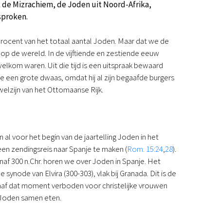
 de Mizrachiem, de Joden uit Noord-Afrika,
Podcast
sproken.
Magazine
Digitale nieuwsbrief
procent van het totaal aantal Joden. Maar dat we de
Agenda
op de wereld. In de vijftiende en zestiende eeuw
Kinderwerk
elkom waren. Uit die tijd is een uitspraak bewaard
Jongerenwerk
je een grote dwaas, omdat hij al zijn begaafde burgers
Het Studiehuis (cursus)
welzijn van het Ottomaanse Rijk.
Webshop
Over ons
Onze visie
Geschiedenis
al voor het begin van de jaartelling Joden in het
Actueel
en zendingsreis naar Spanje te maken (
Rom. 15:24
,
28
).
ANBI
af 300 n.Chr. horen we over Joden in Spanje. Het
Veelgestelde vragen
 synode van Elvira (300-303), vlak bij Granada. Dit is de
Contact
af dat moment verboden voor christelijke vrouwen
Doneren
 Joden samen eten.