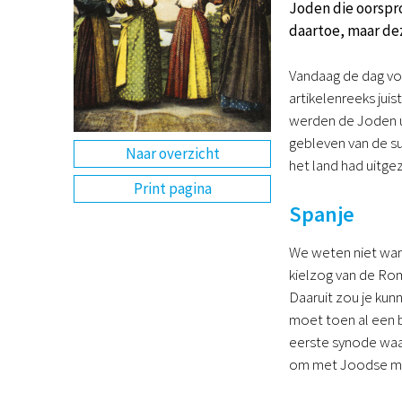
Joden die oorspr
daartoe, maar de
Vandaag de dag vor
artikelenreeks jui
werden de Joden ui
gebleven van de su
Naar overzicht
het land had uitge
Print pagina
Spanje
We weten niet wann
kielzog van de Rom
Daaruit zou je kun
moet toen al een be
eerste synode waa
om met Joodse man