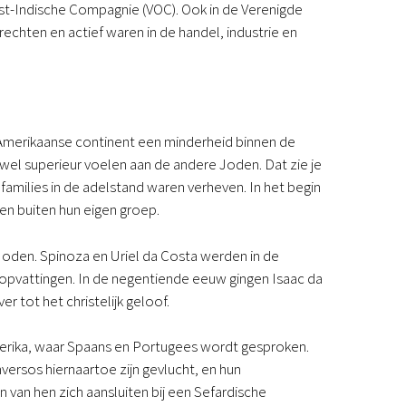
st-Indische Compagnie (VOC). Ook in de Verenigde
rrechten en actief waren in de handel, industrie en
Amerikaanse continent een minderheid binnen de
el superieur voelen aan de andere Joden. Dat zie je
milies in de adelstand waren verheven. In het begin
en buiten hun eigen groep.
oden. Spinoza en Uriel da Costa werden in de
vattingen. In de negentiende eeuw gingen Isaac da
tot het christelijk geloof.
Amerika, waar Spaans en Portugees wordt gesproken.
rsos hiernaartoe zijn gevlucht, en hun
an hen zich aansluiten bij een Sefardische