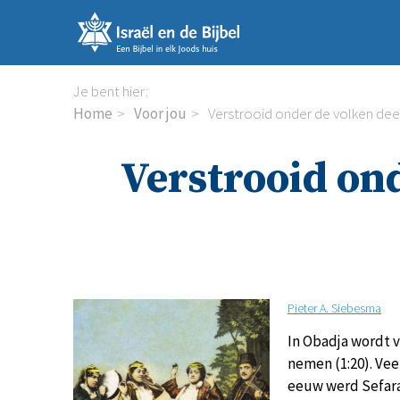
Sla
links
over
Spring
Je bent hier:
naar
Home
Voor jou
Verstrooid onder de volken dee
de
inhoud
Verstrooid ond
Spring
naar
de
navigatie
Pieter A. Siebesma
In Obadja wordt v
nemen (1:20). Vee
eeuw werd Sefarad