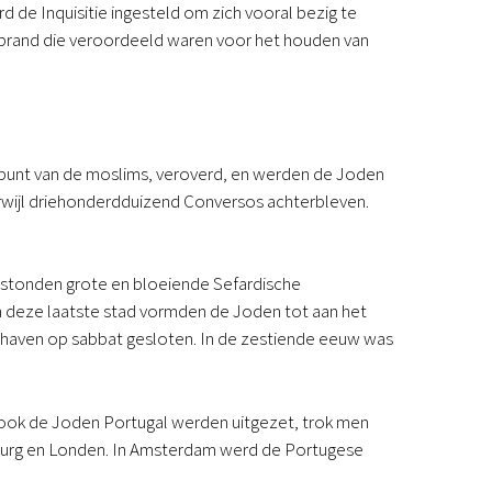
 de Inquisitie ingesteld om zich vooral bezig te
brand die veroordeeld waren voor het houden van
npunt van de moslims, veroverd, en werden de Joden
rwijl driehonderdduizend Conversos achterbleven.
ontstonden grote en bloeiende Sefardische
In deze laatste stad vormden de Joden tot aan het
 haven op sabbat gesloten. In de zestiende eeuw was
t ook de Joden Portugal werden uitgezet, trok men
burg en Londen. In Amsterdam werd de Portugese