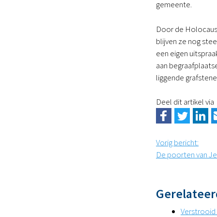
gemeente.
Door de Holocaust 
blijven ze nog ste
een eigen uitspraa
aan begraafplaatse
liggende grafstene
Deel dit artikel via
Vorig bericht
:
De poorten van Jer
Gerelateer
Verstrooid