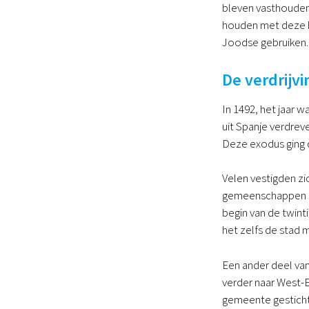
bleven vasthouden.
houden met deze b
Joodse gebruiken.
De verdrijvi
In 1492, het jaar 
uit Spanje verdrev
Deze exodus ging dr
Velen vestigden zi
gemeenschappen in 
begin van de twin
het zelfs de stad
Een ander deel van
verder naar West-
gemeente gesticht